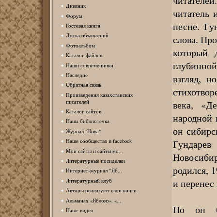
читателей
Дневник
читатель 
Форум
песне. Гу
Гостевая книга
Доска объявлений
слова. Про
Фотоальбом
который 
Каталог файлов
глубинной
Наши современники
Наследие
взгляд, н
Обратная связь
стихотвор
Произведения казахстанских
века, «Д
писателей
Каталог сайтов
народной 
Наша библиотечка
он сибир
Журнал "Нива"
Гундарев
Наше сообщество в facebook
Мои сайты и сайты мо...
Новосибир
Литературные посиделки
родился, 
Интернет-журнал “Яб...
и перенес
Литературный клуб
Авторы реализуют свои книги
Альманах «Яблоко». «...
Но он б
Наше видео