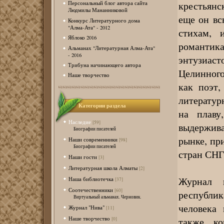
крестьянс
Персональный блог автора сайта
Людмилы Мананниковой
еще он вс
Конкурс Литературного дома
"Алма-Ата" - 2012
стихам, 
Яблоко 2016
романтика 
Альманах "Литературная Алма-Ата"
- 2016
энтузиас
Трибуна начинающего автора
Целинного
Наше творчество
как поэт,
литератур
Категории раздела
на плаву
Наследие
[59]
выдержив
Биографии писателей
рынке, пр
Наши современники
[98]
Биографии писателей
стран СНГ
Наши гости
[3]
Литературная школа Алматы
[2]
Журнал 
Наша библиотечка
[37]
Соотечественники
[60]
республи
Виртуальный альманах. Черновик.
человека 
Журнал "Нива"
[11]
Наше творчество
также, к
[0]