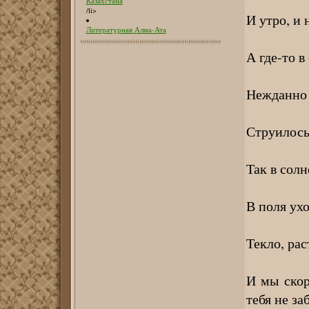
Казахстана
/li>
И утро, и 
Литературная Алма-Ата
А где-то в
Нежданно 
Струилось
Так в солн
В поля ухо
Текло, рас
И мы скор
тебя не за