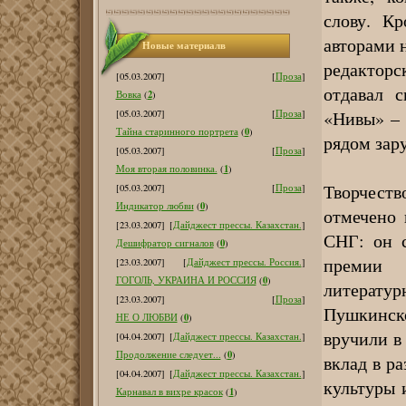
слову. Кр
авторами 
Новые материалв
редактор
[05.03.2007]
[
Проза
]
отдавал 
2
Вовка
(
)
«Нивы» – 
[05.03.2007]
[
Проза
]
0
Тайна старинного портрета
(
)
рядом зар
[05.03.2007]
[
Проза
]
1
Моя вторая половинка.
(
)
Творчест
[05.03.2007]
[
Проза
]
0
Индикатор любви
(
)
отмечено 
[23.03.2007]
[
Дайджест прессы. Казахстан.
]
СНГ: он 
0
Дешифратор сигналов
(
)
премии 
[23.03.2007]
[
Дайджест прессы. Россия.
]
0
ГОГОЛЬ, УКРАИНА И РОССИЯ
(
)
литератур
[23.03.2007]
[
Проза
]
Пушкинск
0
НЕ О ЛЮБВИ
(
)
вручили в
[04.04.2007]
[
Дайджест прессы. Казахстан.
]
0
Продолжение следует...
(
)
вклад в ра
[04.04.2007]
[
Дайджест прессы. Казахстан.
]
культуры 
1
Карнавал в вихре красок
(
)