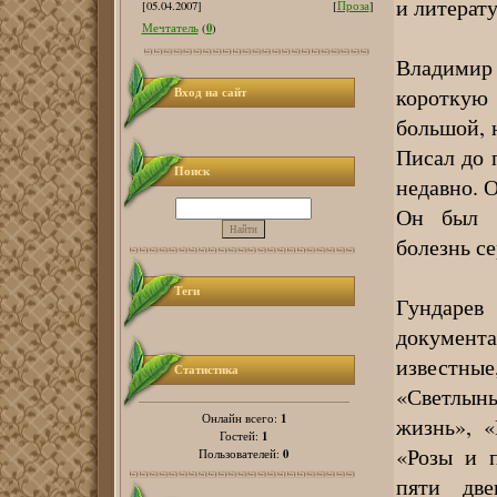
и литерат
[05.04.2007]
[
Проза
]
0
Мечтатель
(
)
Владимир
короткую
Вход на сайт
большой, 
Писал до 
Поиск
недавно. 
Он был п
болезнь се
Теги
Гундарев
документа
известные
Статистика
«Светлын
1
Онлайн всего:
жизнь», 
1
Гостей:
«Розы и 
0
Пользователей:
пяти две