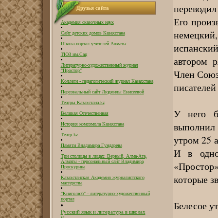
переводил
Друзья сайта
Его произ
Академия сказочных наук
немецкий
Сайт детских домов Казахстана
Школа-портал учителей Алматы
испански
ТЮЗ им.Сац
автором р
Литературно-художественный журнал
Член Союз
"Простор"
Коллеги - педагогический журнал Казахстана
писателей
Персональный сайт Людмилы Енисеевой
Театры Казахстана.kz
У него б
Великая Отечественная
выполнил 
История комсомола Казахстана
Театр.kz
утром 25 
Памяти Владимира Гундарева
И в одно
Три столицы в лицах: Верный, Алма-Ата,
Алматы - персональный сайт Владимира
«Простор»
Проскурина
которые зв
Казахстанская Академия журналистского
мастерства
"Книголюб" - литературно-художественный
портал
Белесое у
Русский язык и литература в школах