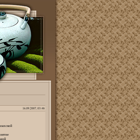
16.09.2007, 03:48
захской
иятие
ьной