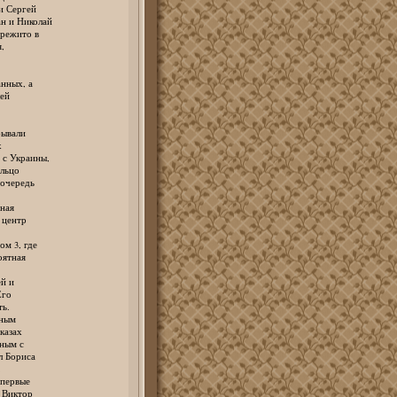
 Сергей
 и Николай
режито в
,
нных, а
ей
ывали
х
с Украины,
льцо
очередь
ная
 центр
 3, где
ятная
й и
Его
ь.
ным
казах
ным с
 Бориса
,
первые
 Виктор