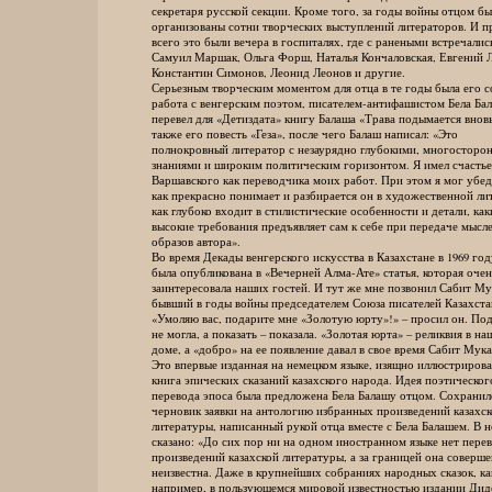
секретаря русской секции. Кроме того, за годы войны отцом бы
организованы сотни творческих выступлений литераторов. И п
всего это были вечера в госпиталях, где с ранеными встречалис
Самуил Маршак, Ольга Форш, Наталья Кончаловская, Евгений Л
Константин Симонов, Леонид Леонов и другие.
Серьезным творческим моментом для отца в те годы была его со
работа с венгерским поэтом, писателем-антифашистом Бела Бал
перевел для «Детиздата» книгу Балаша «Трава подымается вновь»
также его повесть «Геза», после чего Балаш написал: «Это
полнокровный литератор с незаурядно глубокими, многосторо
знаниями и широким политическим горизонтом. Я имел счастье 
Варшавского как переводчика моих работ. При этом я мог убеди
как прекрасно понимает и разбирается он в художественной лит
как глубоко входит в стилистические особенности и детали, как
высокие требования предъявляет сам к себе при передаче мысле
образов автора».
Во время Декады венгерского искусства в Казахстане в 1969 год
была опубликована в «Вечерней Алма-Ате» статья, которая очен
заинтересовала наших гостей. И тут же мне позвонил Сабит Мук
бывший в годы войны председателем Союза писателей Казахста
«Умоляю вас, подарите мне «Золотую юрту»!» – просил он. Пода
не могла, а показать – показала. «Золотая юрта» – реликвия в на
доме, а «добро» на ее появление давал в свое время Сабит Мука
Это впервые изданная на немецком языке, изящно иллюстрирова
книга эпических сказаний казахского народа. Идея поэтическог
перевода эпоса была предложена Бела Балашу отцом. Сохранил
черновик заявки на антологию избранных произведений казахск
литературы, написанный рукой отца вместе с Бела Балашем. В н
сказано: «До сих пор ни на одном иностранном языке нет перев
произведений казахской литературы, а за границей она соверше
неизвестна. Даже в крупнейших собраниях народных сказок, ка
например, в пользующемся мировой известностью издании Дидер