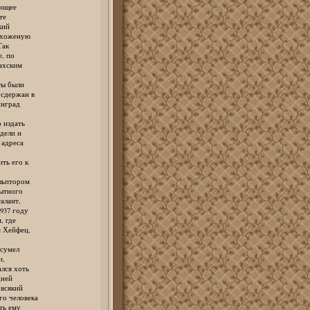
ющее
те
кий
ехоженую
Так
, по
ахским
ы были
сдержан в
нград
 издать
дели и
адреса
ь его к
ьптором
ытного
лант,
37 году
 где
 Хейфец,
сумел
и,
лся хоть
ней
всякий
 человека
ть ему