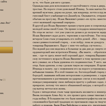
 сайта
за то, что было для него сделано.
Однажды наш дом всполошился от настойчивого стука в дверь. 
тростью. На пороге стоял довольный Иткинд. За ним маячил бо
ома
крепкий мужчина, держа на руках, как младенца, почти в пуд ве
гипсовый бюст улыбающегося Джамбула. Оказывается, отправля
обычаю на прогулку, Исаак Яковлевич решил «по пути» занести
«этот маленький скромный сюрприз».
лма-Ата"
В другой раз Исаак Яковлевич пришел утром рано в сопровожд
молодой жены своей Сони. Он принес в подарок миниатюрную с
ора
Но отца не застал – тот уже ушел по делам и до полуночи задер
Исаак Яковлевич ждал долго, терпеливо и настойчиво. Уже поз
вечером Соня стала уговаривать его пойти домой. «Нет, – твер
сказал девяностолетний старец, – я не пойду, пока не дождусь
товарища Варшавского. Вдруг с ним что-нибудь случилось».
Последний раз они виделись в больнице за два дня до смерти от
ординаторской мне встретился Иткинд. «Вы знаете, – обратился 
мне, – где-то здесь лежит мой хороший друг, товарищ Варшавск
силу почтенного возраста Исаак Яковлевич к тому времени уже
кого узнавал, но я была удивлена его подвижностью. У него, как
отца, была аденома, и ему сделали такую же операцию. Я прове
Иткинда в палату, где с появлением его на пороге установилась
небывалая тишина. И в этой тишине он, богоподобный старец с
бородой, пышными пейсами неторопливо и размеренно, с хара
причмокиванием и растяжками на ударных слогах в последний 
ты
[2]
поведал умирающему свою любимую притчу о райских садах, гд
прекрасно, потому что много обнаженной натуры, о которой он
скульптор мечтал всю жизнь.
Годов с пятидесятых стали чаще приезжать москвичи и ленингр
вик.
Вновь посещали Алма-Ату те, кто провел здесь самые тяжелые г
годы войны. В большинстве это были кинематографисты или пис
сложившейся братской традиции их приглашали сюда на творче
работу и помощь. Были Илья Вайсфельд и жена его, писательни