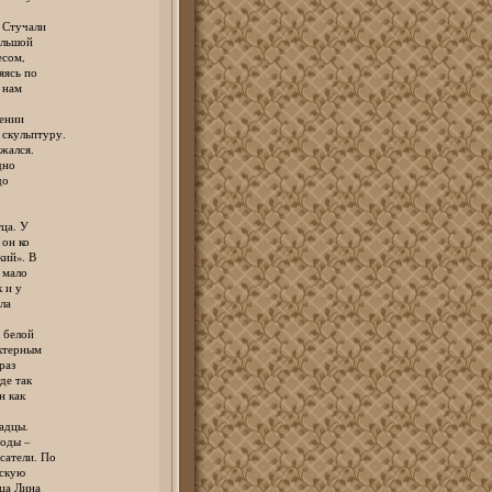
Стучали
льшой
сом,
ясь по
 нам
ении
кульптуру.
жался.
дно
до
ца. У
он ко
ий». В
 мало
 и у
ла
 белой
ктерным
раз
е так
 как
адцы.
оды –
атели. По
скую
ца Лина