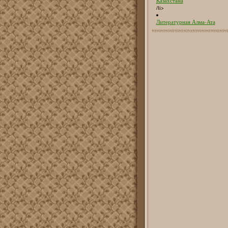
Казахстана
/li>
Литературная Алма-Ата