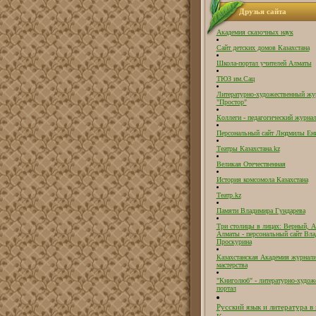
Друзья сайта
Академия сказочных наук
Сайт детских домов Казахстана
Школа-портал учителей Алматы
ТЮЗ им.Сац
Литературно-художественный жу
"Простор"
Коллеги - педагогический журнал
Персональный сайт Людмилы Ен
Театры Казахстана.kz
Великая Отечественная
История комсомола Казахстана
Театр.kz
Памяти Владимира Гундарева
Три столицы в лицах: Верный, А
Алматы - персональный сайт Вл
Проскурина
Казахстанская Академия журнали
мастерства
"Книголюб" - литературно-худож
портал
Русский язык и литература в