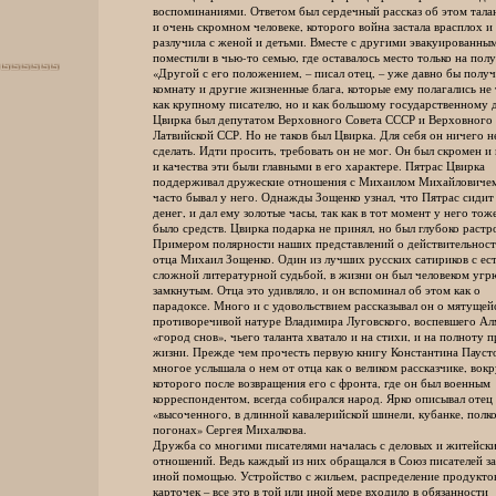
воспоминаниями. Ответом был сердечный рассказ об этом талан
и очень скромном человеке, которого война застала врасплох и
разлучила с женой и детьми. Вместе с другими эвакуированным
поместили в чью-то семью, где оставалось место только на полу
«Другой с его положением, – писал отец, – уже давно бы получ
комнату и другие жизненные блага, которые ему полагались не 
как крупному писателю, но и как большому государственному д
Цвирка был депутатом Верховного Совета СССР и Верховного 
Латвийской ССР. Но не таков был Цвирка. Для себя он ничего н
сделать. Идти просить, требовать он не мог. Он был скромен и 
и качества эти были главными в его характере. Пятрас Цвирка
поддерживал дружеские отношения с Михаилом Михайловичем 
часто бывал у него. Однажды Зощенко узнал, что Пятрас сидит 
денег, и дал ему золотые часы, так как в тот момент у него тоже
было средств. Цвирка подарка не принял, но был глубоко растро
Примером полярности наших представлений о действительности
отца Михаил Зощенко. Один из лучших русских сатириков с ест
сложной литературной судьбой, в жизни он был человеком угр
замкнутым. Отца это удивляло, и он вспоминал об этом как о
парадоксе. Много и с удовольствием рассказывал он о мятущей
противоречивой натуре Владимира Луговского, воспевшего Алм
«город снов», чьего таланта хватало и на стихи, и на полноту п
жизни. Прежде чем прочесть первую книгу Константина Паустов
многое услышала о нем от отца как о великом рассказчике, вокр
которого после возвращения его с фронта, где он был военным
корреспондентом, всегда собирался народ. Ярко описывал отец
«высоченного, в длинной кавалерийской шинели, кубанке, полко
погонах» Сергея Михалкова.
Дружба со многими писателями началась с деловых и житейск
отношений. Ведь каждый из них обращался в Союз писателей за 
иной помощью. Устройство с жильем, распределение продукто
карточек – все это в той или иной мере входило в обязанности