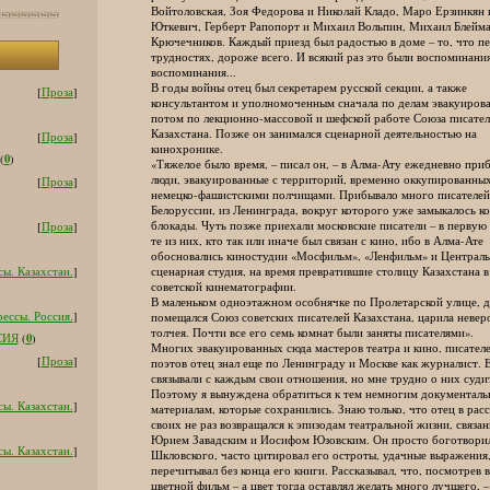
Войтоловская, Зоя Федорова и Николай Кладо, Маро Ерзинкян и
Юткевич, Герберт Рапопорт и Михаил Вольпин, Михаил Блейман
Крючечников. Каждый приезд был радостью в доме – то, что пе
трудностях, дороже всего. И всякий раз это были воспоминания
воспоминания...
В годы войны отец был секретарем русской секции, а также
[
Проза
]
консультантом и уполномоченным сначала по делам эвакуирова
потом по лекционно-массовой и шефской работе Союза писател
Казахстана. Позже он занимался сценарной деятельностью на
[
Проза
]
кинохронике.
0
(
)
«Тяжелое было время, – писал он, – в Алма-Ату ежедневно приб
люди, эвакуированные с территорий, временно оккупированны
[
Проза
]
немецко-фашистскими полчищами. Прибывало много писателей 
Белоруссии, из Ленинграда, вокруг которого уже замыкалось ко
блокады. Чуть позже приехали московские писатели – в первую 
[
Проза
]
те из них, кто так или иначе был связан с кино, ибо в Алма-Ате
обосновались киностудии «Мосфильм», «Ленфильм» и Централь
сценарная студия, на время превратившие столицу Казахстана в
ы. Казахстан.
]
советской кинематографии.
В маленьком одноэтажном особнячке по Пролетарской улице, дом
ессы. Россия.
]
помещался Союз советских писателей Казахстана, царила неверо
толчея. Почти все его семь комнат были заняты писателями».
0
СИЯ
(
)
Многих эвакуированных сюда мастеров театра и кино, писателе
[
Проза
]
поэтов отец знал еще по Ленинграду и Москве как журналист. 
связывали с каждым свои отношения, но мне трудно о них судит
Поэтому я вынуждена обратиться к тем немногим документаль
ы. Казахстан.
]
материалам, которые сохранились. Знаю только, что отец в расс
своих не раз возвращался к эпизодам театральной жизни, связан
Юрием Завадским и Иосифом Юзовским. Он просто боготворил
ы. Казахстан.
]
Шкловского, часто цитировал его остроты, удачные выражения
перечитывал без конца его книги. Рассказывал, что, посмотрев в
цветной фильм – а цвет тогда оставлял желать много лучшего, –