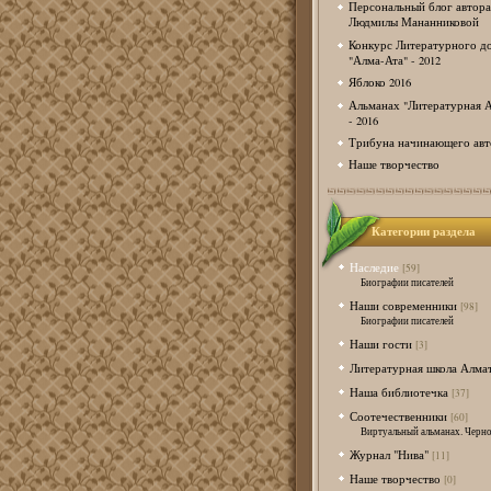
Персональный блог автора
Людмилы Мананниковой
Конкурс Литературного д
"Алма-Ата" - 2012
Яблоко 2016
Альманах "Литературная А
- 2016
Трибуна начинающего авт
Наше творчество
Категории раздела
Наследие
[59]
Биографии писателей
Наши современники
[98]
Биографии писателей
Наши гости
[3]
Литературная школа Алма
Наша библиотечка
[37]
Соотечественники
[60]
Виртуальный альманах. Черно
Журнал "Нива"
[11]
Наше творчество
[0]