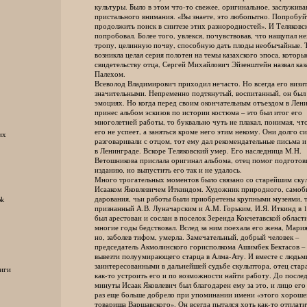
культуры. Было в этом что-то свежее, оригинальное, заслужива
пристального внимания. «Вы знаете, это любопытно. Попробуй
продолжить поиск в синтезе этих разнородностей». И Теляковс
попробовал. Более того, увлекся, почувствовав, что нащупал н
тропу, целинную почву, способную дать плоды необычайные. 
возникла целая серия полотен на темы казахского эпоса, которые
свидетельству отца, Сергей Михайлович Эйзенштейн назвал каз
Палехом.
Всеволод Владимирович приходил нечасто. Но всегда его визит
значительными. Непременно подтянутый, воспитанный, он был 
эмоциях. Но когда перед своим окончательным отъездом в Лени
принес альбом эскизов по истории костюма – это был итог его
многолетней работы, то буквально чуть не плакал, понимая, что
его не успеет, а заняться кроме него этим некому. Они долго си
их
разговаривали с отцом, тот ему дал рекомендательные письма и 
в Ленинграде. Вскоре Теляковский умер. Его наследница М.Н.
Ветошникова прислала оригинал альбома, отец помог подготовит
изданию, но выпустить его так и не удалось.
Много трогательных моментов было связано со старейшим скул
Исааком Яковлевичем Иткиндом. Художник природного, самоб
дарования, чьи работы были приобретены крупными музеями, та
ok
признанный А.В. Луначарским и А.М. Горьким, И.Я. Иткинд в 19
был арестован и сослан в поселок Зеренда Кокчетавской области,
многие годы бедствовал. Вслед за ним поехала его жена, Мария
но, заболев тифом, умерла. Замечательный, добрый человек –
председатель Акмолинского горисполкома Ашимбек Бектасов – 
вывезти полуумирающего старца в Алма-Ату. И вместе с людьм
заинтересованными в дальнейшей судьбе скульптора, отец стара
иги
как-то устроить его и по возможности найти работу. До послед
минуты Исаак Яковлевич был благодарен ему за это, и лицо его 
раз еще больше добрело при упоминании имени «этого хорошего
товарища Варшавского». Он всегда пытался хоть как-то отплати