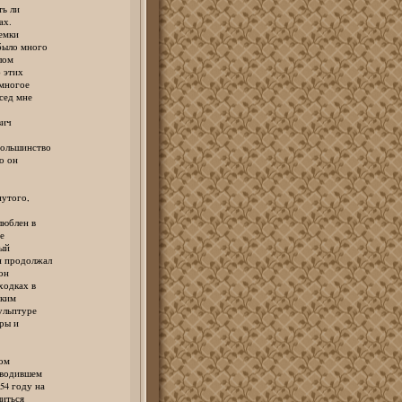
ь ли
ах.
емки
ыло много
лом
 этих
многое
сед мне
вич
ольшинство
о он
утого,
юблен в
е
ый
 продолжал
он
одках в
ким
льптуре
ры и
ом
водившем
4 году на
иться