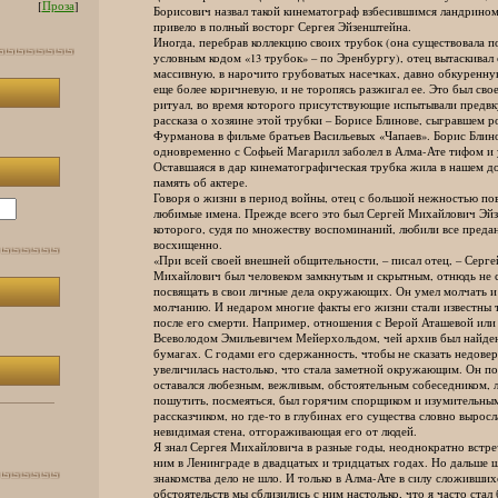
[
Проза
]
Борисович назвал такой кинематограф взбесившимся ландрином,
привело в полный восторг Сергея Эйзенштейна.
Иногда, перебрав коллекцию своих трубок (она существовала п
условным кодом «13 трубок» – по Эренбургу), отец вытаскивал 
массивную, в нарочито грубоватых насечках, давно обкуренную
еще более коричневую, и не торопясь разжигал ее. Это был свое
ритуал, во время которого присутствующие испытывали предвк
рассказа о хозяине этой трубки – Борисе Блинове, сыгравшем р
Фурманова в фильме братьев Васильевых «Чапаев». Борис Блин
одновременно с Софьей Магарилл заболел в Алма-Ате тифом и 
Оставшаяся в дар кинематографическая трубка жила в нашем до
память об актере.
Говоря о жизни в период войны, отец с большой нежностью пов
любимые имена. Прежде всего это был Сергей Михайлович Эйз
которого, судя по множеству воспоминаний, любили все предан
восхищенно.
«При всей своей внешней общительности, – писал отец, – Серге
Михайлович был человеком замкнутым и скрытным, отнюдь не 
посвящать в свои личные дела окружающих. Он умел молчать и з
молчанию. И недаром многие факты его жизни стали известны т
после его смерти. Например, отношения с Верой Аташевой или
Всеволодом Эмильевичем Мейерхольдом, чей архив был найден 
бумагах. С годами его сдержанность, чтобы не сказать недоверч
увеличилась настолько, что стала заметной окружающим. Он по
оставался любезным, вежливым, обстоятельным собеседником, 
пошутить, посмеяться, был горячим спорщиком и изумительны
рассказчиком, но где-то в глубинах его существа словно выросл
невидимая стена, отгораживающая его от людей.
Я знал Сергея Михайловича в разные годы, неоднократно встреч
ним в Ленинграде в двадцатых и тридцатых годах. Но дальше ш
знакомства дело не шло. И только в Алма-Ате в силу сложивших
обстоятельств мы сблизились с ним настолько, что я часто стал 