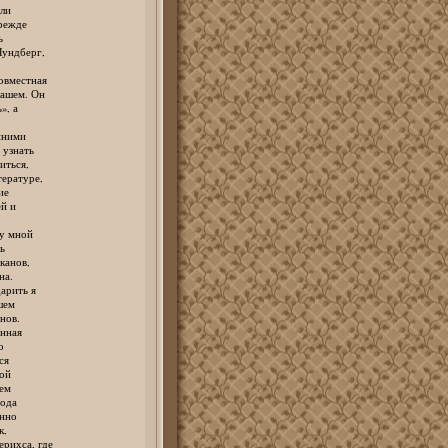
ли
режде
ь
ундберг,
вместная
ашем. Он
, а
нними
узнать
ться,
ературе,
ие
й и
у мной
ь
анов,
на.
рить я
шем
нов.
нная
о
ся
ой
ем
ода
нно
к,
ихса, где