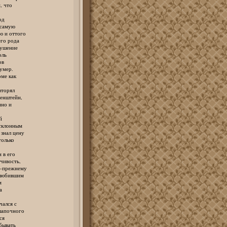
 что
од
самую
 и оттого
го рода
ушение
оль
ов
умер.
ме как
торял
енштейн,
но и
й
склонным
нал цену
олько
в его
ивость,
-прежнему
любившим
м
а
ался с
апочного
ся
бывать