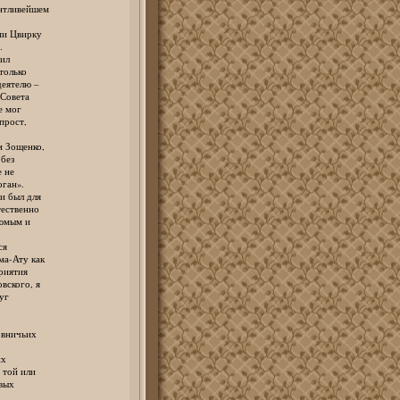
тливейшем
и Цвирку
.
ил
только
еятелю –
Совета
е мог
прост,
Зощенко,
без
 не
ган».
 был для
ественно
юмым и
ся
а-Ату как
риятия
ского, я
уг
вничьих
их
той или
вых