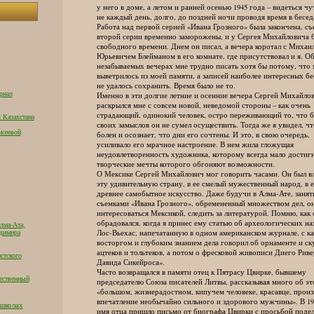
у него в доме, а летом и ранней осенью 1945 года – видеться чут
не каждый день, долго, до поздней ночи проводя время в бесед
Работа над первой серией «Ивана Грозного» была закончена, съ
второй серии временно заморожены, и у Сергея Михайловича б
свободного времени. Днем он писал, а вечера коротал с Михаи
Юрьевичем Блейманом в его комнате, где присутствовал и я. Об
незабываемых вечерах мне трудно писать хотя бы потому, что 
выветрилось из моей памяти, а записей наиболее интересных бе
не удалось сохранить. Время было не то.
рнал
Именно в эти долгие летние и осенние вечера Сергей Михайло
раскрылся мне с совсем новой, неведомой стороны – как очень
страдающий, одинокий человек, остро переживающий то, что б
 Казахстана
своих замыслов он не сумел осуществить. Тогда же я увидел, чт
исеевой
болен и осознает, что дни его сочтены. И это, в свою очередь,
усиливало его мрачное настроение. В нем жила гложущая
неудовлетворенность художника, которому всегда мало достигн
творческие мечты которого обгоняют возможности.
О Мексике Сергей Михайлович мог говорить часами. Он был вл
эту удивительную страну, в ее смелый мужественный народ, в е
древнее самобытное искусство. Даже будучи в Алма-Ате, занят
съемками «Ивана Грозного», обремененный множеством дел, он
интересоваться Мексикой, следить за литературой. Помню, как 
обрадовался, когда я принес ему статью об археологических нах
лма-Ата,
Лос-Вьехас, напечатанную в одном американском журнале, с ка
адимира
восторгом и глубоким знанием дела говорил об орнаменте и ску
ацтеков и тольтеков, а потом о фресковой живописи Диего Риве
стского
Давида Сикейроса».
Часто возвращался в памяти отец к Пятрасу Цвирке, бывшему
ественный
председателю Союза писателей Литвы, рассказывая много об эт
«большом, жизнерадостном, кипучем человеке, красавце, произ
впечатление необычайно сильного и здорового мужчины». В 195
 школах
имя отца пришло письмо от биографа Цвирки с просьбой подел