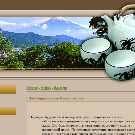
Главная
»
Файлы
»
Наследие
Лев Варшавский Часть вторая
Однажды, будучи в его мастерской, среди театральных эскизов,
набросков и натюрмортов, отец увидел этюд – иллюстрацию к ка
сказке. Это была откровенная стилизация восточной темы на
европейский манер. Причудливое сочетание, передающее воспр
азиатской экзотики утонченным знатоком мировой изобразител