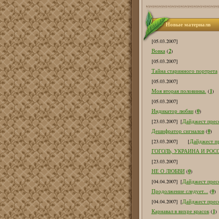
Новые материалв
[05.03.2007]
2
Вовка
(
)
[05.03.2007]
Тайна старинного портрета
[05.03.2007]
1
Моя вторая половинка.
(
)
[05.03.2007]
0
Индикатор любви
(
)
[23.03.2007]
[
Дайджест пресс
0
Дешифратор сигналов
(
)
[23.03.2007]
[
Дайджест пр
ГОГОЛЬ, УКРАИНА И РОС
[23.03.2007]
0
НЕ О ЛЮБВИ
(
)
[04.04.2007]
[
Дайджест пресс
0
Продолжение следует...
(
)
[04.04.2007]
[
Дайджест пресс
1
Карнавал в вихре красок
(
)