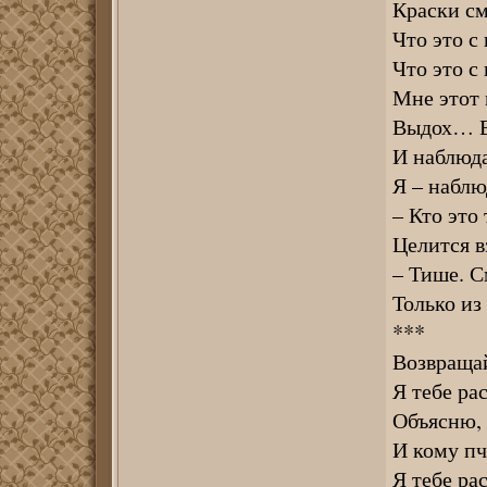
Краски см
Что это с 
Что это с
Мне этот
Выдох… Вж
И наблюда
Я – наблю
– Кто это
Целится в
– Тише. С
Только из
***
Возвращай
Я тебе ра
Объясню, 
И кому пч
Я тебе ра