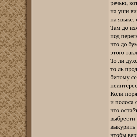
речью, ко
на уши ви
на языке,
Там до из
под перег
что до бу
этого такж
То ли дух
то ль про
битому се
неинтерес
Коли поря
и полоса 
что остаё
выбрести 
выкурить 
чтобы вер