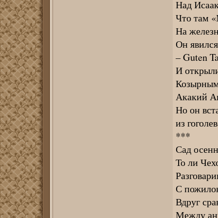
Над Исаак
Что там «
На железн
Он явился
– Guten T
И открыли
Козырным 
Акакий Ак
Но он вст
из гоголе
***
Сад осенн
То ли Чех
Разговарив
С пожило
Вдруг сра
Между ан