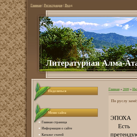
Главная
|
Регистрация
|
Вход
Литер
атурная Алма-Ат
Главная
»
2009
»
Ию
Поделиться
По руслу замё
Меню сайта
ЭПОХА
Главная страница
Есть та
Информация о сайте
претенду
Каталог статей