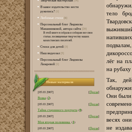
Творческая мастерская
[14]
обнаружи
В какое издательство нести
рукопись?
тело бро
[1]
Любимые стихи
[8]
Твардов
Персональный блог Людмилы
выживши
Мананниковой, автора сайта
[20]
В этой книге я собрала и собираю все свои
напившихс
статьи, посвященные творчеству наших
казахстанских писателей.
подвала
Стихи для детей
[3]
дикороссо
Наш видеозал
[5]
лёг на п
Персональный блог Людмилы
Лазаревой
[1]
на рубаху
Так, дей
Новые материалв
обнаружив
[05.03.2007]
[
Проза
]
Они были 
2
Вовка
(
)
соврем
[05.03.2007]
[
Проза
]
0
предприни
Тайна старинного портрета
(
)
[05.03.2007]
[
Проза
]
весях они
1
Моя вторая половинка.
(
)
не издав
[05.03.2007]
[
Проза
]