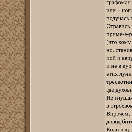
графоман 
или – ног
подучась 
Отравись 
приме-е-
(что кому
но, стано
пой и вер
и не в ку
этих лунн
трескотни
где духов
Не гнушай
в строево
Впрочем, 
довод бит
Коли в хр