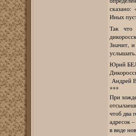
определё
сказано:
Иных пус
Так что
дикоросск
Значит, и
услышать
Юрий БЕ
Дикоросс
Андрей 
***
При хожде
отсылаеш
чтоб два 
адресок –
в виде но