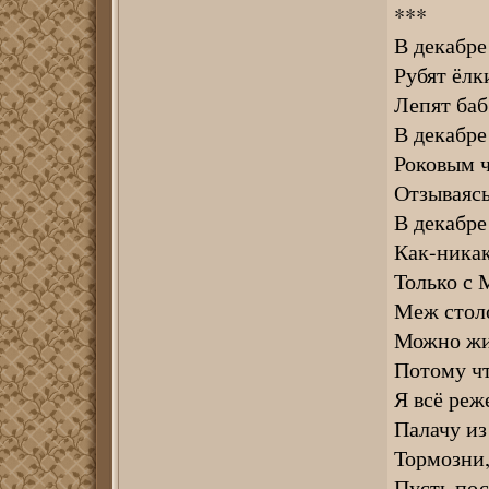
***
В декабре
Рубят ёлк
Лепят баб
В декабре
Роковым ч
Отзываясь
В декабре
Как-никак 
Только с 
Меж столо
Можно жит
Потому чт
Я всё реж
Палачу из
Тормозни, 
Пусть пос