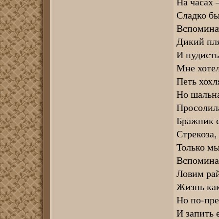
На часах 
Сладко бы
Вспоминат
Дикий пля
И нудисты
Мне хотел
Петь хохл
Но шальна
Просолила
Бражник с
Стрекоза,
Только мы
Вспоминае
Ловим рай
Жизнь как
Но по-пре
И запить 