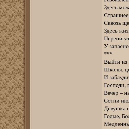
Здесь мож
Страшнее,
Сквозь ще
Здесь жиз
Переписат
У запасно
***
Выйти из 
Школы, це
И заблуди
Господи, г
Вечер – на
Сотни ию
Девушка с
Голые, Бо
Медленный