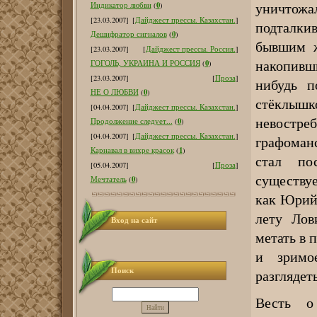
уничтожа
0
Индикатор любви
(
)
[23.03.2007]
[
Дайджест прессы. Казахстан.
]
подталкив
0
Дешифратор сигналов
(
)
бывшим ж
[23.03.2007]
[
Дайджест прессы. Россия.
]
накопивш
0
ГОГОЛЬ, УКРАИНА И РОССИЯ
(
)
[23.03.2007]
[
Проза
]
нибудь п
0
НЕ О ЛЮБВИ
(
)
стёклыш
[04.04.2007]
[
Дайджест прессы. Казахстан.
]
невост
0
Продолжение следует...
(
)
[04.04.2007]
[
Дайджест прессы. Казахстан.
]
графоман
1
Карнавал в вихре красок
(
)
стал по
[05.04.2007]
[
Проза
]
существу
0
Мечтатель
(
)
как Юрий 
лету Лов
Вход на сайт
метать в 
и зримо
Поиск
разглядет
Весть о