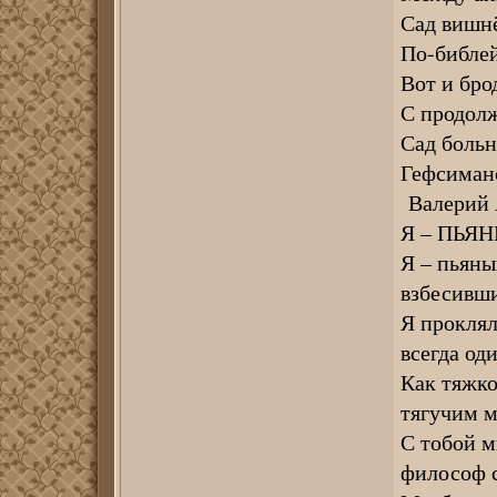
Сад вишнё
По-библей
Вот и бро
С продол
Сад больн
Гефсиманс
Валерий 
Я – ПЬЯ
Я – пьяны
взбесивши
Я проклял
всегда од
Как тяжко
тягучим м
С тобой м
философ 