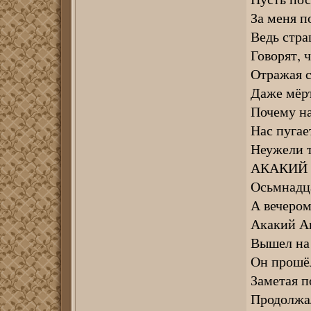
За меня п
Ведь стра
Говорят, ч
Отражая с
Даже мёрт
Почему на
Нас пугае
Неужели т
АКАКИЙ
Осьмнадца
А вечером
Акакий Ак
Вышел на
Он прошёл
Заметая п
Продолжал