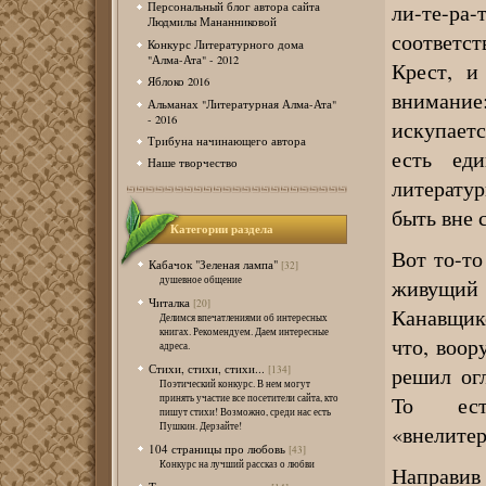
ли-те-ра-
Персональный блог автора сайта
Людмилы Мананниковой
соответс
Конкурс Литературного дома
"Алма-Ата" - 2012
Крест, и
Яблоко 2016
внимание:
Альманах "Литературная Алма-Ата"
- 2016
искупаетс
Трибуна начинающего автора
есть ед
Наше творчество
литератур
быть вне 
Категории раздела
Вот то-то
Кабачок "Зеленая лампа"
[32]
душевное общение
живущий
Читалка
[20]
Канавщик
Делимся впечатлениями об интересных
книгах. Рекомендуем. Даем интересные
что, воор
адреса.
Стихи, стихи, стихи...
решил ог
[134]
Поэтический конкурс. В нем могут
То ест
принять участие все посетители сайта, кто
пишут стихи! Возможно, среди нас есть
Пушкин. Дерзайте!
«внелите
104 страницы про любовь
[43]
Конкурс на лучший рассказ о любви
Направив