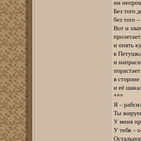
ни непро
Без того д
без того –
Вот и хва
пролетает
и опять к
в Петушка
и напрасн
порастает
в стороне
и её шака
***
Я – рабсил
Ты жируеш
У меня пр
У тебя – 
Остальног