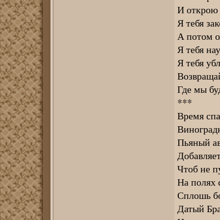
И открою 
Я тебя за
А потом о
Я тебя на
Я тебя у
Возвращай
Где мы бу
***
Время спа
Виноград
Пьяный ав
Добавляет
Чтоб не п
На полях 
Сплошь бо
Датый Бра