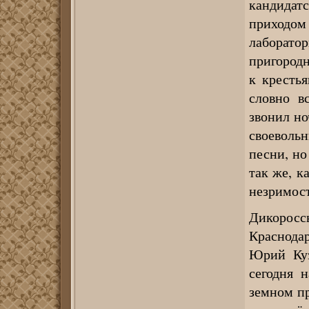
кандидатс
приходо
лаборато
пригородн
к крестья
словно в
звонил но
своевольн
песни, но
так же, к
незримост
Дикорос
Краснодар
Юрий Куз
сегодня 
земном пр