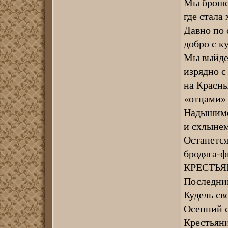
Мы брошен
где стала
Давно по 
добро с к
Мы выйде
изрядно с
на Красны
«отцами» 
Надышимс
и схлынем
Останется
бродяга-ф
КРЕСТЬ
Последни
Кудель св
Осенний 
Крестьяни