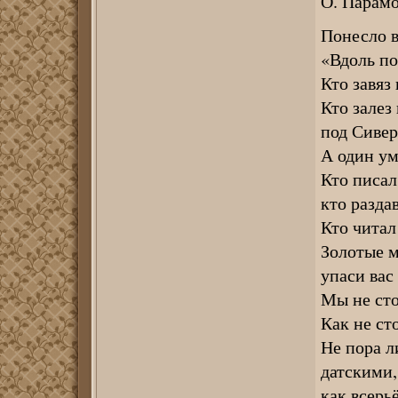
О. Парам
Понесло в
«Вдоль по
Кто завяз 
Кто залез
под Сивер
А один ум
Кто писал
кто разда
Кто читал
Золотые 
упаси вас
Мы не сто
Как не ст
Не пора л
датскими,
как всерь