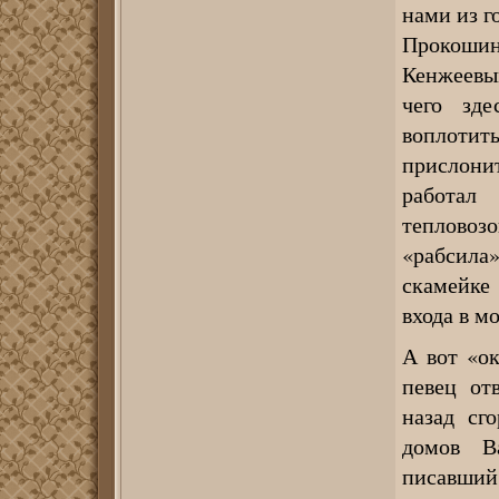
нами из 
Прокошин
Кенжеевым
чего зде
воплоти
прислонит
работал
тепловоз
«рабсила
скамейке 
входа в м
А вот «ок
певец от
назад сг
домов В
писавши