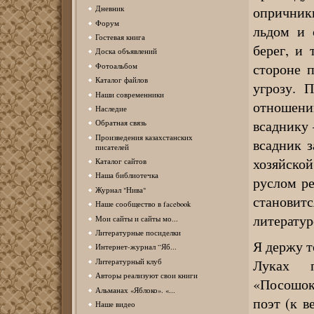
опричник
Дневник
Форум
льдом и 
Гостевая книга
берег, и
Доска объявлений
стороне п
Фотоальбом
Каталог файлов
угрозу. 
Наши современники
отношен
Наследие
всаднику 
Обратная связь
Произведения казахстанских
всадник з
писателей
хозяйско
Каталог сайтов
Наша библиотечка
руслом р
Журнал "Нива"
становитс
Наше сообщество в facebook
литератур
Мои сайты и сайты мо...
Литературные посиделки
Я держу т
Интернет-журнал “Яб...
Луках 
Литературный клуб
Авторы реализуют свои книги
«Посошок
Альманах «Яблоко». «...
поэт (к 
Наше видео