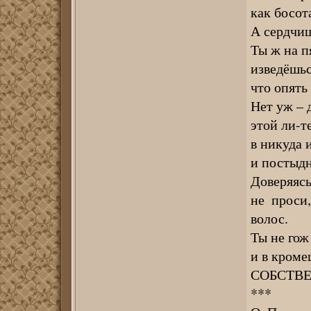
как босот
А сердчиш
Ты ж на п
изведёшьс
что опять
Нет уж – 
этой ли-т
в никуда 
и постыдн
Доверяясь
не проси
волос.
Ты не гож
и в кроме
СОБСТВЕ
***