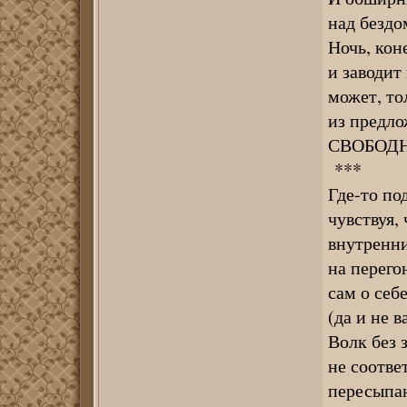
над бездо
Ночь, кон
и заводит
может, то
из предло
СВОБОД
***
Где-то по
чувствуя, 
внутренни
на перего
сам о себ
(да и не 
Волк без з
не соотве
пересыпаю