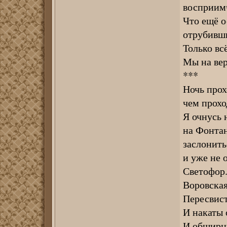
восприимч
Что ещё о
отрубивши
Только вс
Мы на вер
***
Ночь прох
чем прохо
Я очнусь 
на Фонтан
заслонить
и уже не 
Светофор.
Воровская
Пересвист
И накаты 
И обширн