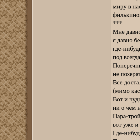
миру в на
филькиной
***
Мне давно
я давно б
где-нибуд
под всег
Поперечн
не похеря
Все доста
(мимо кас
Вот и чудн
ни о чём 
Пара-трой
вот уже и
Где-нибу