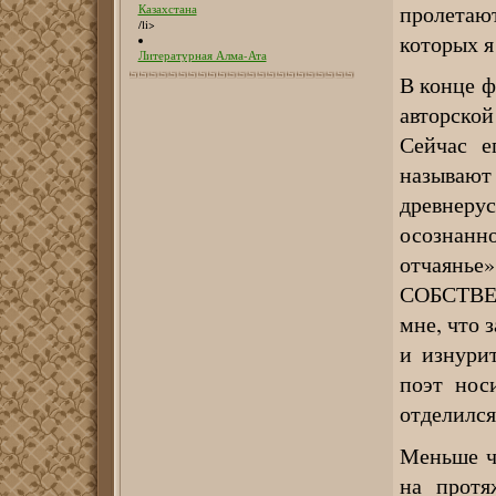
пролетаю
Казахстана
/li>
которых я
Литературная Алма-Ата
В конце ф
авторско
Сейчас е
называю
древнерус
осознан
отчаянье
СОБСТВЕН
мне, что 
и изнури
поэт нос
отделилс
Меньше ч
на протя