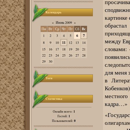
просачи
сподвижни
Календарь
картинке 
«
Июнь 2009
»
обраста
Пн
Вт
Ср
Чт
Пт
Сб
Вс
приходя
1
2
3
4
5
6
7
между Евр
8
9
10
11
12
13
14
словами:
15
16
17
18
19
20
21
появились
22
23
24
25
26
27
28
29
30
следопыт
для меня 
Теги
в Литера
Кобенков
местног
Статистика
кадра…»
1
Онлайн всего:
«Государ
1
Гостей:
0
олигарха
Пользователей: