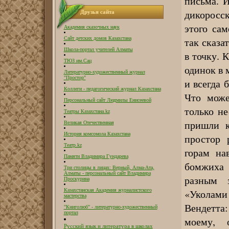
письма. 
дикоросс
Друзья сайта
этого сам
Академия сказочных наук
так сказа
Сайт детских домов Казахстана
Школа-портал учителей Алматы
в точку. 
ТЮЗ им.Сац
одинок в 
Литературно-художественный журнал
"Простор"
и всегда 
Коллеги - педагогический журнал Казахстана
Что може
Персональный сайт Людмилы Енисеевой
только не
Театры Казахстана.kz
пришли к
Великая Отечественная
История комсомола Казахстана
простор 
Театр.kz
горам на
Памяти Владимира Гундарева
бомжиха 
Три столицы в лицах: Верный, Алма-Ата,
Алматы - персональный сайт Владимира
разным 
Проскурина
«Уколами
Казахстанская Академия журналистского
мастерства
Вендетта
"Книголюб" - литературно-художественный
портал
моему, 
Русский язык и литература в школах