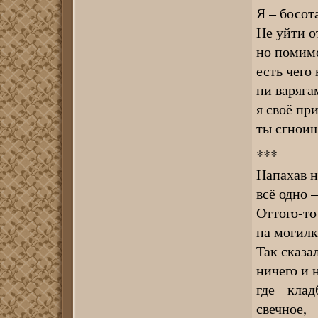
Я – босот
Не уйти о
но помим
есть чего
ни варяга
я своё пр
ты сгноиш
***
Напахав н
всё одно –
Оттого-то
на могилку
Так сказа
ничего и 
где клад
свечное,