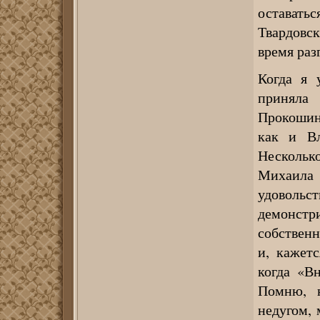
оставатьс
Твардовс
время раз
Когда я 
приняла 
Прокошин,
как и Вл
Несколько
Михаила 
удоволь
демонстр
собствен
и, кажет
когда «Вн
Помню, 
недугом, 