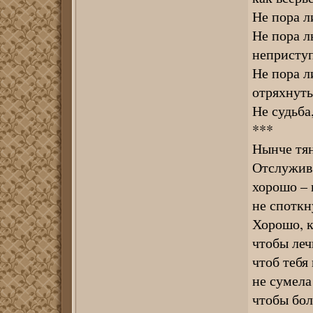
Не пора л
Не пора л
неприступ
Не пора л
отряхнуть
Не судьба,
***
Нынче тян
Отслужив 
хорошо – 
не споткн
Хорошо, к
чтобы лечь
чтоб тебя
не сумела
чтобы бол