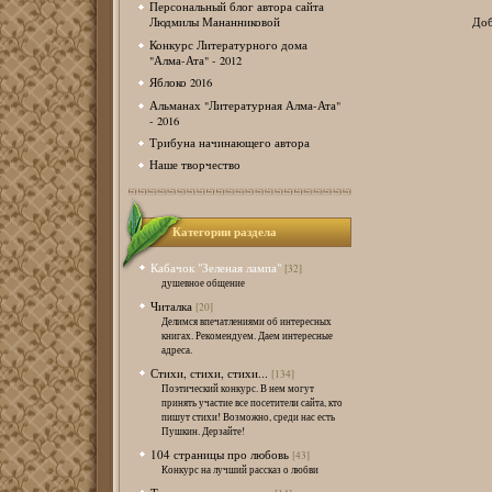
Персональный блог автора сайта
Доб
Людмилы Мананниковой
Конкурс Литературного дома
"Алма-Ата" - 2012
Яблоко 2016
Альманах "Литературная Алма-Ата"
- 2016
Трибуна начинающего автора
Наше творчество
Категории раздела
Кабачок "Зеленая лампа"
[32]
душевное общение
Читалка
[20]
Делимся впечатлениями об интересных
книгах. Рекомендуем. Даем интересные
адреса.
Стихи, стихи, стихи...
[134]
Поэтический конкурс. В нем могут
принять участие все посетители сайта, кто
пишут стихи! Возможно, среди нас есть
Пушкин. Дерзайте!
104 страницы про любовь
[43]
Конкурс на лучший рассказ о любви