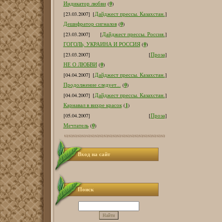
0
Индикатор любви
(
)
[23.03.2007]
[
Дайджест прессы. Казахстан.
]
0
Дешифратор сигналов
(
)
[23.03.2007]
[
Дайджест прессы. Россия.
]
0
ГОГОЛЬ, УКРАИНА И РОССИЯ
(
)
[23.03.2007]
[
Проза
]
0
НЕ О ЛЮБВИ
(
)
[04.04.2007]
[
Дайджест прессы. Казахстан.
]
0
Продолжение следует...
(
)
[04.04.2007]
[
Дайджест прессы. Казахстан.
]
1
Карнавал в вихре красок
(
)
[05.04.2007]
[
Проза
]
0
Мечтатель
(
)
Вход на сайт
Поиск