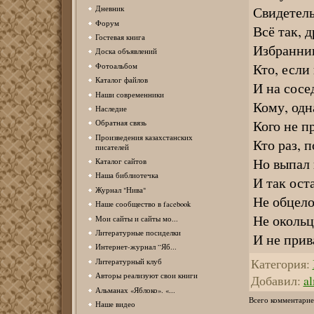
Свидетель
Дневник
Форум
Всё так, 
Гостевая книга
Избранник 
Доска объявлений
Кто, если
Фотоальбом
Каталог файлов
И на сосе
Наши современники
Кому, одн
Наследие
Кого не п
Обратная связь
Произведения казахстанских
Кто раз, п
писателей
Но выпал
Каталог сайтов
Наша библиотечка
И так ост
Журнал "Нива"
Не обцело
Наше сообщество в facebook
Не окольц
Мои сайты и сайты мо...
Литературные посиделки
И не прив
Интернет-журнал “Яб...
Категория
:
Литературный клуб
Авторы реализуют свои книги
Добавил
:
al
Альманах «Яблоко». «...
Всего комментарие
Наше видео