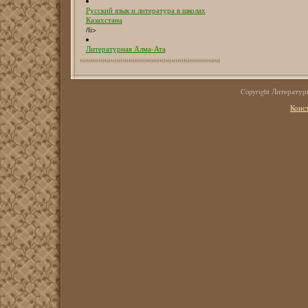
Русский язык и литература в школах
Казахстана
/li>
Литературная Алма-Ата
Copyright Литерату
Конс