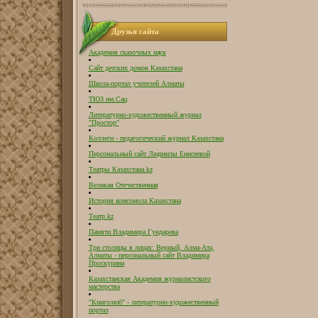
Друзья сайта
Академия сказочных наук
Сайт детских домов Казахстана
Школа-портал учителей Алматы
ТЮЗ им.Сац
Литературно-художественный журнал
"Простор"
Коллеги - педагогический журнал Казахстана
Персональный сайт Людмилы Енисеевой
Театры Казахстана.kz
Великая Отечественная
История комсомола Казахстана
Театр.kz
Памяти Владимира Гундарева
Три столицы в лицах: Верный, Алма-Ата,
Алматы - персональный сайт Владимира
Проскурина
Казахстанская Академия журналистского
мастерства
"Книголюб" - литературно-художественный
портал