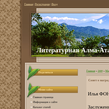
Главная
|
Регистрация
|
Вход
Литер
атурная Алма-Ат
Главная
»
2009
»
Ма
Поделиться
Сонет о награ
Меню сайта
Илья ФО
Главная страница
Информация о сайте
Заслуженн
Каталог статей