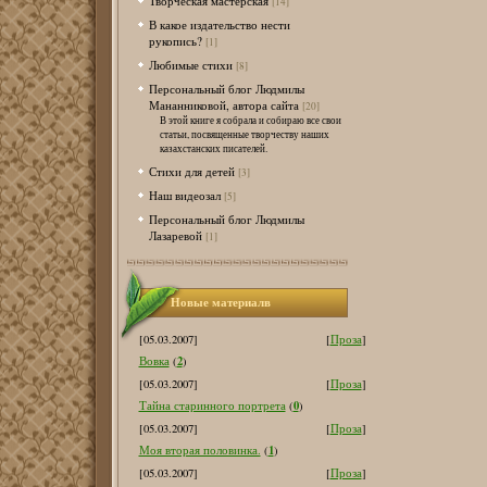
Творческая мастерская
[14]
В какое издательство нести
рукопись?
[1]
Любимые стихи
[8]
Персональный блог Людмилы
Мананниковой, автора сайта
[20]
В этой книге я собрала и собираю все свои
статьи, посвященные творчеству наших
казахстанских писателей.
Стихи для детей
[3]
Наш видеозал
[5]
Персональный блог Людмилы
Лазаревой
[1]
Новые материалв
[05.03.2007]
[
Проза
]
2
Вовка
(
)
[05.03.2007]
[
Проза
]
0
Тайна старинного портрета
(
)
[05.03.2007]
[
Проза
]
1
Моя вторая половинка.
(
)
[05.03.2007]
[
Проза
]