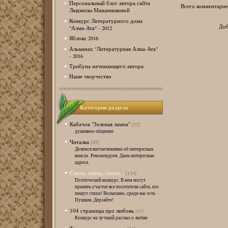
Персональный блог автора сайта
Всего комментарие
Людмилы Мананниковой
Конкурс Литературного дома
Доб
"Алма-Ата" - 2012
Яблоко 2016
Альманах "Литературная Алма-Ата"
- 2016
Трибуна начинающего автора
Наше творчество
Категории раздела
Кабачок "Зеленая лампа"
[32]
душевное общение
Читалка
[20]
Делимся впечатлениями об интересных
книгах. Рекомендуем. Даем интересные
адреса.
Стихи, стихи, стихи...
[134]
Поэтический конкурс. В нем могут
принять участие все посетители сайта, кто
пишут стихи! Возможно, среди нас есть
Пушкин. Дерзайте!
104 страницы про любовь
[43]
Конкурс на лучший рассказ о любви