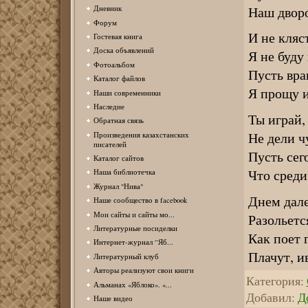
Наш двор
Дневник
Форум
И не кляс
Гостевая книга
Доска объявлений
Я не буду 
Фотоальбом
Пусть вра
Каталог файлов
Я прощу и
Наши современники
Наследие
Ты играй,
Обратная связь
Не дели ч
Произведения казахстанских
писателей
Пусть сег
Каталог сайтов
Что среди
Наша библиотечка
Журнал "Нива"
Днем дале
Наше сообщество в facebook
Мои сайты и сайты мо...
Разольетс
Литературные посиделки
Как поет 
Интернет-журнал “Яб...
Плачут, и
Литературный клуб
Авторы реализуют свои книги
Категория
:
Альманах «Яблоко». «...
Добавил
:
Д
Наше видео