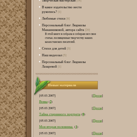
Творческая мастерская
[14]
В какое издательство нести
рукопись?
[1]
Любимые стихи
[8]
Персональный блог Людмилы
Мананниковой, автора сайта
[20]
В этой книге я собрала и собираю все свои
статьи, посвященные творчеству наших
казахстанских писателей.
Стихи для детей
[3]
Наш видеозал
[5]
Персональный блог Людмилы
Лазаревой
[1]
Новые материалв
[05.03.2007]
[
Проза
]
2
Вовка
(
)
[05.03.2007]
[
Проза
]
0
Тайна старинного портрета
(
)
[05.03.2007]
[
Проза
]
1
Моя вторая половинка.
(
)
[05.03.2007]
[
Проза
]