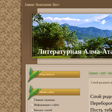
Главная
|
Регистрация
|
Вход
Литер
атурная Алма-Ат
Главная
»
2008
»
Ма
Поделиться
Спой родная 
Меню сайта
Спой родн
Главная страница
Перебором
Информация о сайте
Пусть теб
Каталог статей