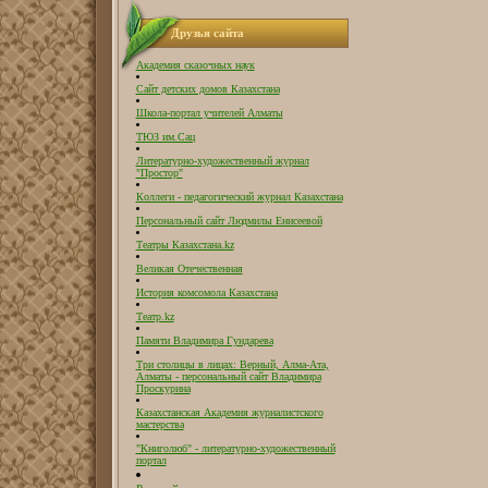
Друзья сайта
Академия сказочных наук
Сайт детских домов Казахстана
Школа-портал учителей Алматы
ТЮЗ им.Сац
Литературно-художественный журнал
"Простор"
Коллеги - педагогический журнал Казахстана
Персональный сайт Людмилы Енисеевой
Театры Казахстана.kz
Великая Отечественная
История комсомола Казахстана
Театр.kz
Памяти Владимира Гундарева
Три столицы в лицах: Верный, Алма-Ата,
Алматы - персональный сайт Владимира
Проскурина
Казахстанская Академия журналистского
мастерства
"Книголюб" - литературно-художественный
портал