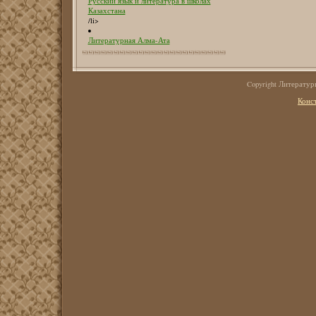
Русский язык и литература в школах
Казахстана
/li>
Литературная Алма-Ата
Copyright Литерату
Конс