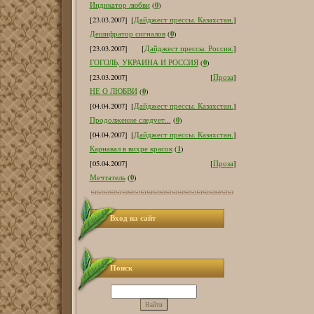
0
Индикатор любви
(
)
[23.03.2007]
[
Дайджест прессы. Казахстан.
]
0
Дешифратор сигналов
(
)
[23.03.2007]
[
Дайджест прессы. Россия.
]
0
ГОГОЛЬ, УКРАИНА И РОССИЯ
(
)
[23.03.2007]
[
Проза
]
0
НЕ О ЛЮБВИ
(
)
[04.04.2007]
[
Дайджест прессы. Казахстан.
]
0
Продолжение следует...
(
)
[04.04.2007]
[
Дайджест прессы. Казахстан.
]
1
Карнавал в вихре красок
(
)
[05.04.2007]
[
Проза
]
0
Мечтатель
(
)
Вход на сайт
Поиск