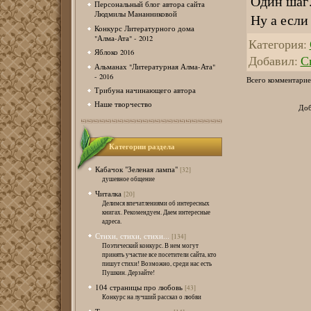
Один шаг…
Персональный блог автора сайта
Людмилы Мананниковой
Ну а если 
Конкурс Литературного дома
"Алма-Ата" - 2012
Категория
:
Яблоко 2016
Добавил
:
С
Альманах "Литературная Алма-Ата"
- 2016
Всего комментарие
Трибуна начинающего автора
Наше творчество
Доб
Категории раздела
Кабачок "Зеленая лампа"
[32]
душевное общение
Читалка
[20]
Делимся впечатлениями об интересных
книгах. Рекомендуем. Даем интересные
адреса.
Стихи, стихи, стихи...
[134]
Поэтический конкурс. В нем могут
принять участие все посетители сайта, кто
пишут стихи! Возможно, среди нас есть
Пушкин. Дерзайте!
104 страницы про любовь
[43]
Конкурс на лучший рассказ о любви