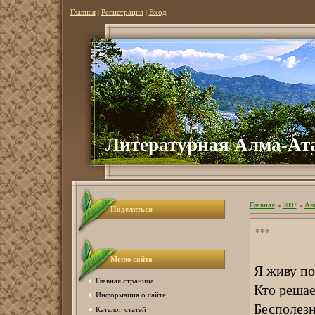
Главная
|
Регистрация
|
Вход
Литер
атурная Алма-Ат
Главная
»
2007
»
Ав
Поделиться
***
Меню сайта
Я живу по
Главная страница
Кто решае
Информация о сайте
Бесполезн
Каталог статей