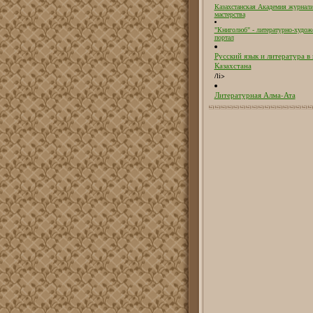
Казахстанская Академия журнали
мастерства
"Книголюб" - литературно-худож
портал
Русский язык и литература в
Казахстана
/li>
Литературная Алма-Ата