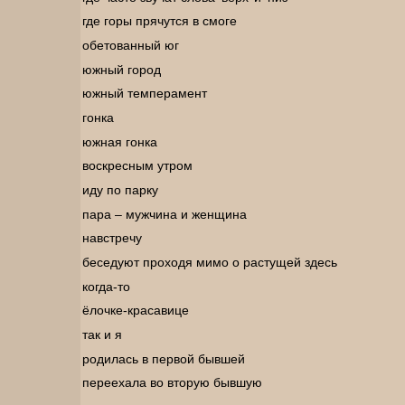
где горы прячутся в смоге
обетованный юг
южный город
южный темперамент
гонка
южная гонка
воскресным утром
иду по парку
пара – мужчина и женщина
навстречу
беседуют проходя мимо о растущей здесь
когда-то
ёлочке-красавице
так и я
родилась в первой бывшей
переехала во вторую бывшую