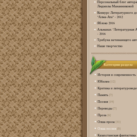
Персональный блог автора
Людмилы Мананниковой
Конкурс Литературного д
"Алма-Ата" - 2012
Яблоко 2016
Альманах "Литературная А
- 2016
Трибуна начинающего авт
Наше творчество
Категории раздела
История и современность
Юбилеи
[12]
Критика и литературоведе
Память
[7]
Поэзия
[19]
Переводы
[7]
Проза
[8]
Олша проза
[31]
Олша поэзия
[5]
Казахстанская фантастика