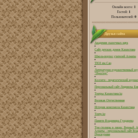
1
Онлайн всего:
1
Гостей:
0
Пользователей:
Друзья сайта
Академия сказочных наук
Сайт детских домов Казахстана
Школа-портал учителей Алматы
ТЮЗ им.Сац
Литературно-художественный жу
"Простор"
Коллеги - педагогический журнал
Персональный сайт Людмилы Ен
Театры Казахстана.kz
Великая Отечественная
История комсомола Казахстана
Театр.kz
Памяти Владимира Гундарева
Три столицы в лицах: Верный, А
Алматы - персональный сайт Вл
Проскурина