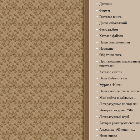
Дневник
Форум
Гостевая книга
Доска объявлений
Фотоальбом
Каталог файлов
Наши современники
Наследие
Обратная связь
Произведения казахстанск
писателей
Каталог сайтов
Наша библиотечка
Журнал "Нива"
Наше сообщество в facebo
Мои сайты и сайты мо...
Литературные посиделки
Интернет-журнал “Яб...
Литературный клуб
Авторы реализуют свои кн
Альманах «Яблоко». «...
Наше видео