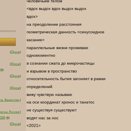
человечьим телом
<вдох выдох вдох выдох выдох
вдох>
на преодоление расстояния
геометрическая данность <синусоидное
касание>
параллельные жизни проживаю
[
Проза
]
одномоментно
в сознании сжата до микрочастицы
[
Проза
]
0
(
)
и взрывом в пространство
[
Проза
]
относительность бытия загоняет в рамки
определений
[
Проза
]
вижу чувствую называю
ы. Казахстан.
]
на оси координат хронос и танатос
не существуя существуют
ессы. Россия.
]
0
водят нас за нос
СИЯ
(
)
[
Проза
]
<2021>