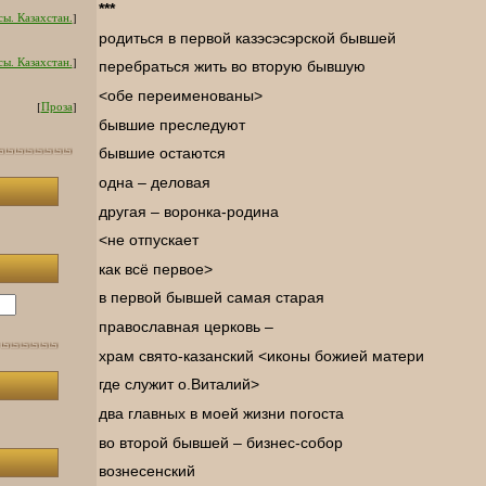
***
ы. Казахстан.
]
родиться в первой казэсэсэрской бывшей
ы. Казахстан.
]
перебраться жить во вторую бывшую
<обе переименованы>
[
Проза
]
бывшие преследуют
бывшие остаются
одна – деловая
другая – воронка-родина
<не отпускает
как всё первое>
в первой бывшей самая старая
православная церковь –
храм свято-казанский <иконы божией матери
где служит о.Виталий>
два главных в моей жизни погоста
во второй бывшей – бизнес-собор
вознесенский