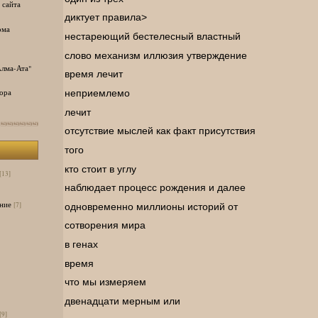
 сайта
диктует правила>
ома
нестареющий бестелесный властный
слово механизм иллюзия утверждение
лма-Ата"
время лечит
неприемлемо
ора
лечит
отсутствие мыслей как факт присутствия
того
кто стоит в углу
[13]
наблюдает процесс рождения и далее
ние
[7]
одновременно миллионы историй от
сотворения мира
в генах
время
что мы измеряем
двенадцати мерным или
[9]