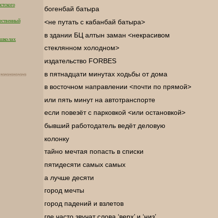
стского
богенбай батыра
<не путать с кабанбай батыра>
ественный
в здании БЦ алтын заман <некрасивом
 школах
стеклянном холодном>
издательство FORBES
в пятнадцати минутах ходьбы от дома
в восточном направлении <почти по прямой>
или пять минут на автотранспорте
если повезёт с парковкой <или остановкой>
бывший работодатель ведёт деловую
колонку
тайно мечтая попасть в списки
пятидесяти самых самых
а лучше десяти
город мечты
город падений и взлетов
где часто звучат слова ‘верх’ и ‘низ’