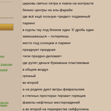
церковь святых петра и павла на контрасте
бизнес-центры на аль-фараби
где всё ещё пользую <редко> подземный
паркинг
в нурлы тау под блоком один ‘б’ дробь один
замешкаешься – потеряешь
место под солнцем и паркинг
празднует праздная
<или праздно-деловая>
рнал
где рулят деньги бумажные пластиковые
 Казахстана
в общем воздух
исеевой
грязный
во второй
а на родине дуют ветры февральские
в степных просторах терзают горящие
факелы нефтяных месторождений
лма-Ата,
адимира
а во второй на перекрестке сейфуллина