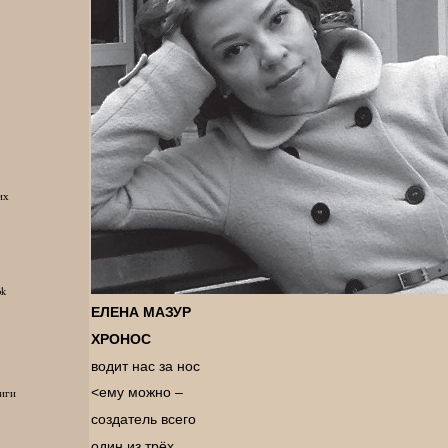
их
ok
ЕЛЕНА МАЗУР
ХРОНОС
водит нас за нос
<ему можно –
иги
создатель всего
один из трёх