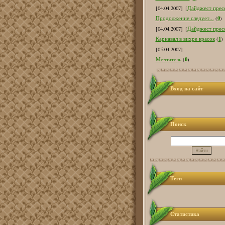
[04.04.2007]
[
Дайджест пресс
0
Продолжение следует...
(
)
[04.04.2007]
[
Дайджест пресс
1
Карнавал в вихре красок
(
)
[05.04.2007]
0
Мечтатель
(
)
Вход на сайт
Поиск
Теги
Статистика