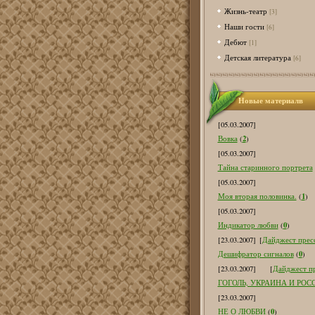
Жизнь-театр
[3]
Наши гости
[6]
Дебют
[1]
Детская литература
[6]
Новые материалв
[05.03.2007]
2
Вовка
(
)
[05.03.2007]
Тайна старинного портрета
[05.03.2007]
1
Моя вторая половинка.
(
)
[05.03.2007]
0
Индикатор любви
(
)
[23.03.2007]
[
Дайджест пресс
0
Дешифратор сигналов
(
)
[23.03.2007]
[
Дайджест пр
ГОГОЛЬ, УКРАИНА И РОС
[23.03.2007]
0
НЕ О ЛЮБВИ
(
)