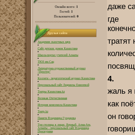
даже с
1
Онлайн всего:
1
Гостей:
0
Пользователей:
где 
конечн
Друзья сайта
тратят
Академия сказочных наук
Сайт детских домов Казахстана
количес
Школа-портал учителей Алматы
ТЮЗ им.Сац
посвящ
Литературно-художественный журнал
"Простор"
4.
Коллеги - педагогический журнал Казахстана
Персональный сайт Людмилы Енисеевой
жаль я 
Театры Казахстана.kz
Великая Отечественная
как по
История комсомола Казахстана
Театр.kz
он гово
Памяти Владимира Гундарева
Три столицы в лицах: Верный, Алма-Ата,
говори
Алматы - персональный сайт Владимира
Проскурина