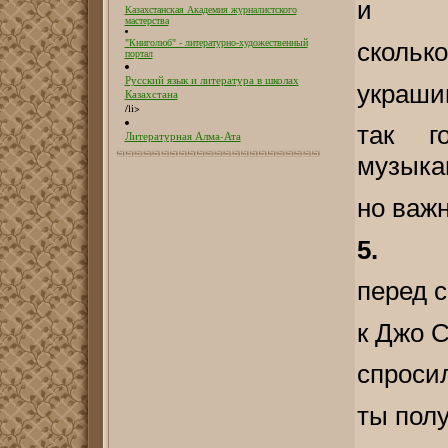
и
Казахстанская Академия журналистского
мастерства
сколько
"Книголюб" - литературно-художественный
портал
Русский язык и литература в школах
украши
Казахстана
/li>
так г
Литературная Алма-Ата
музыка
но важн
5.
перед 
к Джо 
спроси
ты полу