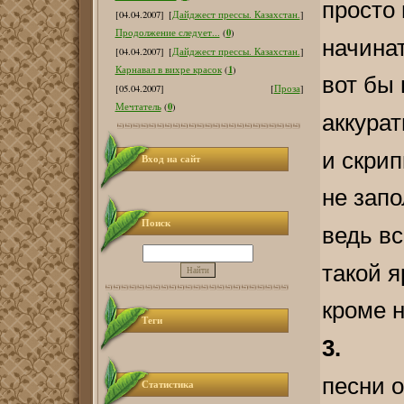
просто 
[04.04.2007]
[
Дайджест прессы. Казахстан.
]
0
Продолжение следует...
(
)
начина
[04.04.2007]
[
Дайджест прессы. Казахстан.
]
1
Карнавал в вихре красок
(
)
вот бы
[05.04.2007]
[
Проза
]
0
Мечтатель
(
)
аккурат
и скрип
Вход на сайт
не запо
Поиск
ведь вс
такой я
кроме н
Теги
3.
песни 
Статистика