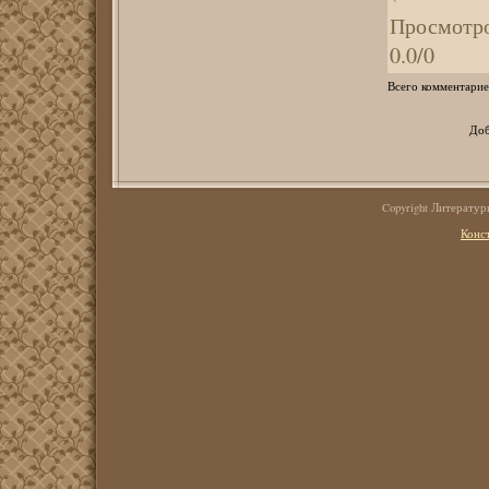
Просмотр
0.0
/
0
Всего комментарие
Доб
Copyright Литерату
Конс