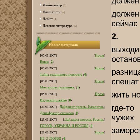
должен 
Жизнь-театр
[3]
должен
Наши гости
[6]
Дебют
[1]
сейчас
Детская литература
[6]
2.
Новые материалв
выходи
[05.03.2007]
[
Проза
]
остано
2
Вовка
(
)
[05.03.2007]
[
Проза
]
разни
0
Тайна старинного портрета
(
)
спешат
[05.03.2007]
[
Проза
]
1
Моя вторая половинка.
(
)
жить н
[05.03.2007]
[
Проза
]
0
Индикатор любви
(
)
где-то
[23.03.2007]
[
Дайджест прессы. Казахстан.
]
0
Дешифратор сигналов
(
)
чужих
[23.03.2007]
[
Дайджест прессы. Россия.
]
0
ГОГОЛЬ, УКРАИНА И РОССИЯ
(
)
заморс
[23.03.2007]
[
Проза
]
0
НЕ О ЛЮБВИ
(
)