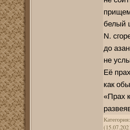
прищем
белый 
N. сгор
до азан
не усл
Её пра
как об
«Прах к
развеяв
Категория
(15.07.202