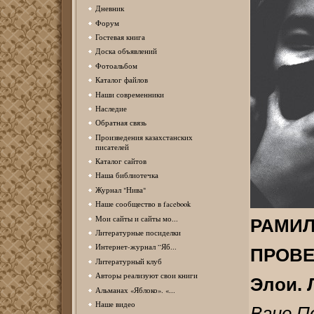
Дневник
Форум
Гостевая книга
Доска объявлений
Фотоальбом
Каталог файлов
Наши современники
Наследие
Обратная связь
Произведения казахстанских
писателей
Каталог сайтов
Наша библиотечка
Журнал "Нива"
Наше сообщество в facebook
Мои сайты и сайты мо...
РАМИЛ
Литературные посиделки
Интернет-журнал “Яб...
ПРОВЕ
Литературный клуб
Авторы реализуют свои книги
Элои. 
Альманах «Яблоко». «...
Наше видео
Ване П