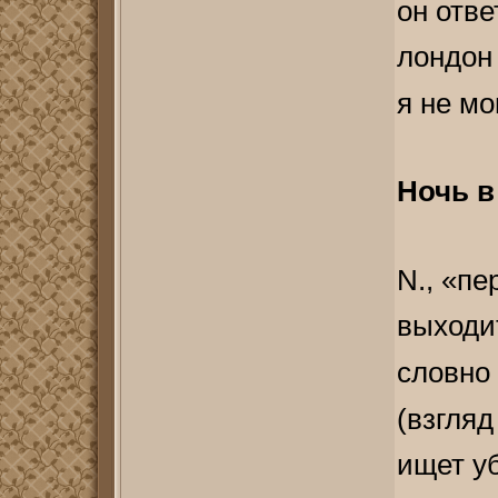
он отве
лондон
я не мо
Ночь в
N., «пе
выходит
словно 
(взгляд
ищет у