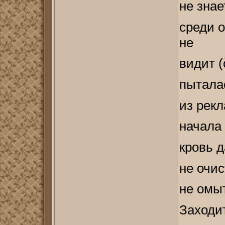
не знае
среди 
не
видит (
пыталас
из рек
начала 
кровь д
не очис
не омы
Заходит