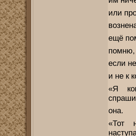
им ниче
или про
вознена
ещё по
помню, 
если не
и не к 
«Я ко
спраши
она.
«Тот 
наступа