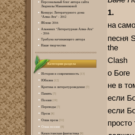
Персональный блог автора сайта
Людмилы Мананниковой
1.
Конкурс Литературного дома
"Алма-Ата" - 2012
на
сам
Яблоко 2016
Альманах "Литературная Алма-Ата"
- 2016
песня
S
Трибуна начинающего автора
the
Наше творчество
Clash
Категории раздела
о Боге
История и современность
[13]
Юбилеи
[12]
не в то
Критика и литературоведение
[7]
Память
[7]
если Бо
Поэзия
[19]
Переводы
[7]
если Бо
Проза
[8]
Олша проза
[31]
просто 
Олша поэзия
[5]
Казахстанская фантастика
[9]