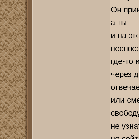
Он при
а ты
и на эт
неспосо
где-то 
через д
отвеча
или сме
свободу
не узна
не сойт