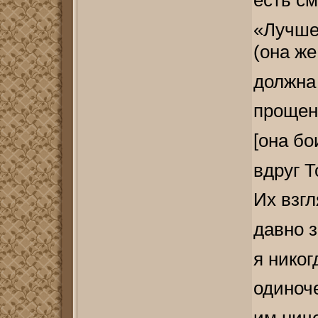
есть см
«Лучше
(она же
должна 
прощен
[она бо
вдруг Т
Их взгл
давно 
я никог
одиноч