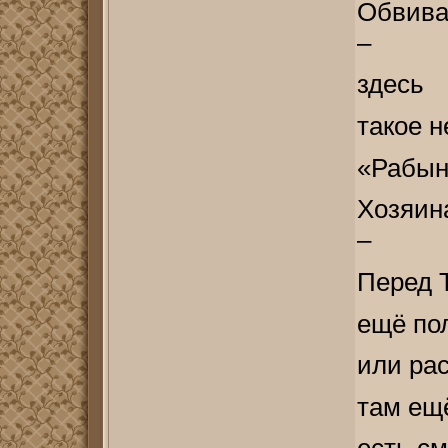
Обвива
–
здесь
такое н
«Рабын
Хозяина
–
Перед 
ещё по
или рас
там ещ