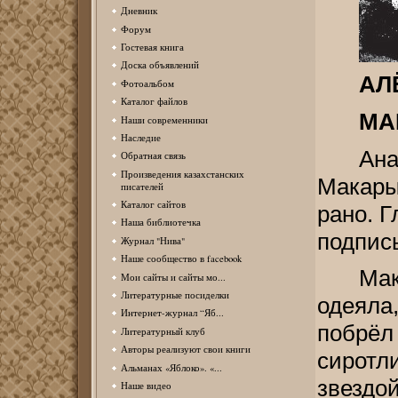
Дневник
Форум
Гостевая книга
Доска объявлений
АЛ
Фотоальбом
Каталог файлов
МА
Наши современники
Наследие
Ана
Обратная связь
Произведения казахстанских
Макары
писателей
Каталог сайтов
рано. Г
Наша библиотечка
подпис
Журнал "Нива"
Наше сообщество в facebook
Ма
Мои сайты и сайты мо...
Литературные посиделки
одеяла
Интернет-журнал “Яб...
побрёл
Литературный клуб
Авторы реализуют свои книги
сиротл
Альманах «Яблоко». «...
звезд
Наше видео