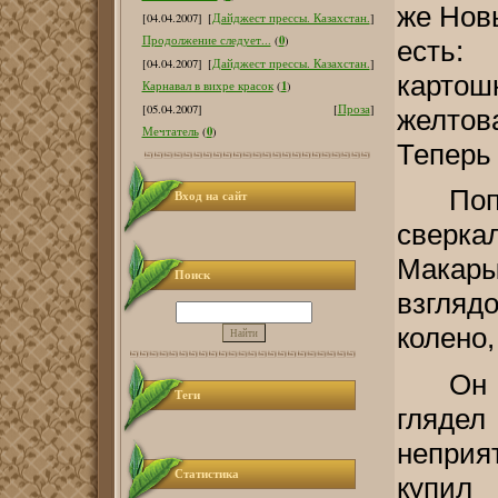
же Нов
[04.04.2007]
[
Дайджест прессы. Казахстан.
]
0
Продолжение следует...
(
)
есть: 
[04.04.2007]
[
Дайджест прессы. Казахстан.
]
карт
1
Карнавал в вихре красок
(
)
[05.04.2007]
[
Проза
]
желто
0
Мечтатель
(
)
Теперь 
По
Вход на сайт
сверк
Макар
Поиск
взгляд
колено,
Он 
Теги
гляде
неприя
Статистика
купил