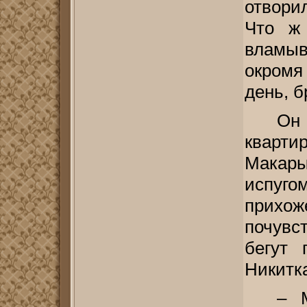
отвори
Что ж
вламыв
окромя
день, б
Он
кварти
Макары
испуго
прихо
почувст
бегут 
Никитка
– 