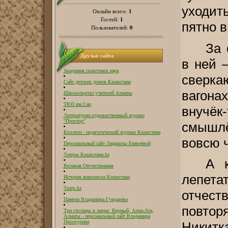
уходить
1
Онлайн всего:
1
Гостей:
пятно в
0
Пользователей:
За 
Друзья сайта
в ней 
Академия сказочных наук
сверка
Сайт детских домов Казахстана
вагона
Школа-портал учителей Алматы
ТЮЗ им.Сац
внучёк
Литературно-художественный журнал
"Простор"
смышлё
Коллеги - педагогический журнал Казахстана
вовсю ч
Персональный сайт Людмилы Енисеевой
Театры Казахстана.kz
А 
Великая Отечественная
лепетат
История комсомола Казахстана
Театр.kz
отчес
Памяти Владимира Гундарева
повтор
Три столицы в лицах: Верный, Алма-Ата,
Алматы - персональный сайт Владимира
Проскурина
Никитка