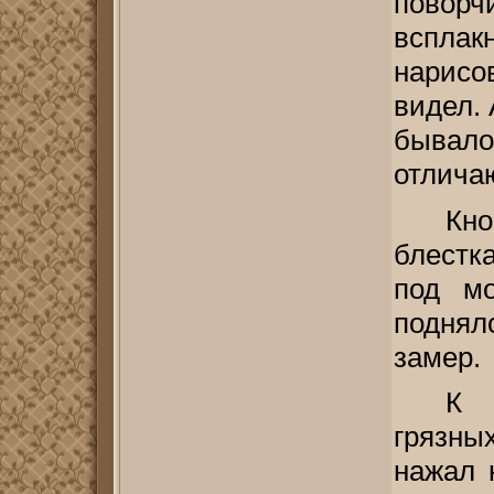
поворч
всплак
нарис
видел. 
бывал
отлича
Кно
блестк
под м
поднял
замер.
К 
грязны
нажал 