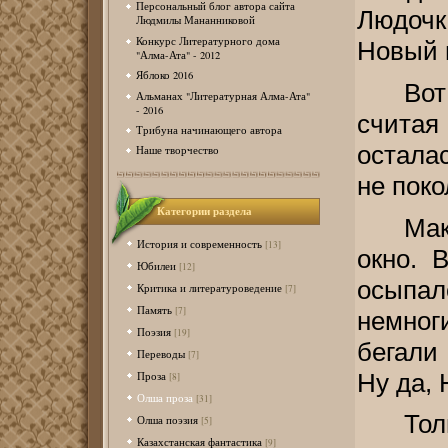
Персональный блог автора сайта
Людочк
Людмилы Мананниковой
Конкурс Литературного дома
Новый 
"Алма-Ата" - 2012
Яблоко 2016
Вот
Альманах "Литературная Алма-Ата"
- 2016
считая
Трибуна начинающего автора
остала
Наше творчество
не пок
Категории раздела
Ма
История и современность
[13]
окно. 
Юбилеи
[12]
осыпал
Критика и литературоведение
[7]
Память
[7]
немног
Поэзия
[19]
бегали
Переводы
[7]
Ну да, 
Проза
[8]
Олша проза
[31]
То
Олша поэзия
[5]
Казахстанская фантастика
[9]