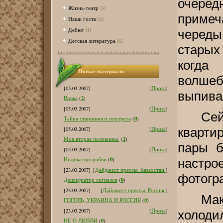
очере
Жизнь-театр
[3]
приме
Наши гости
[6]
Дебют
[1]
череды
Детская литература
[6]
старых
когда
Новые материалв
волшеб
[05.03.2007]
[
Проза
]
выпива
2
Вовка
(
)
[05.03.2007]
[
Проза
]
Се
0
Тайна старинного портрета
(
)
кварти
[05.03.2007]
[
Проза
]
1
Моя вторая половинка.
(
)
пары б
[05.03.2007]
[
Проза
]
0
настр
Индикатор любви
(
)
[23.03.2007]
[
Дайджест прессы. Казахстан.
]
фотогр
0
Дешифратор сигналов
(
)
[23.03.2007]
[
Дайджест прессы. Россия.
]
Мак
0
ГОГОЛЬ, УКРАИНА И РОССИЯ
(
)
[23.03.2007]
[
Проза
]
холоди
0
НЕ О ЛЮБВИ
(
)