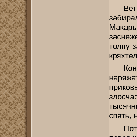
Ве
забира
Мака
заснеж
толпу 
кряхтел
Кон
наряж
прик
злосч
тысячн
спать,
Пот