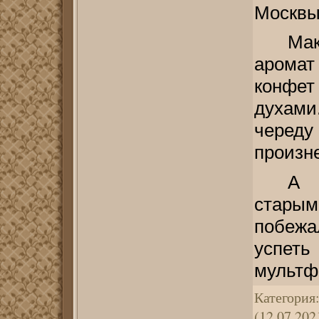
Москвы
Ма
арома
конфе
духами
черед
произне
А 
стары
побежа
успет
мультф
Категория
(12.07.202