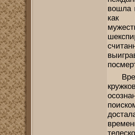
вошла 
как 
мужес
шекспи
считан
выигра
посмер
Вре
кружк
осозна
поиско
достал
времен
телеск