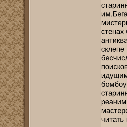
старин
им.Бе
мистер
стенах
антикв
склепе
бесчи
поисков
идущим
бомбоу
стар
реаним
мастер
читать 