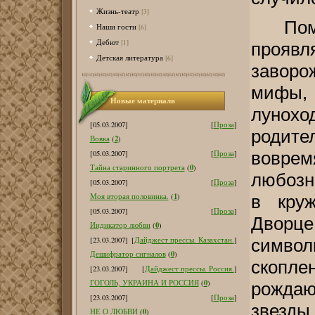
Жизнь-театр
[3]
По
Наши гости
[6]
Дебют
[1]
прояв
Детская литература
[6]
заворо
мифы, 
Новые материалв
лунохо
[05.03.2007]
[
Проза
]
родит
2
Вовка
(
)
вовр
[05.03.2007]
[
Проза
]
0
Тайна старинного портрета
(
)
любозн
[05.03.2007]
[
Проза
]
1
в кру
Моя вторая половинка.
(
)
[05.03.2007]
[
Проза
]
Двор
0
Индикатор любви
(
)
символ
[23.03.2007]
[
Дайджест прессы. Казахстан.
]
0
Дешифратор сигналов
(
)
скопл
[23.03.2007]
[
Дайджест прессы. Россия.
]
0
ГОГОЛЬ, УКРАИНА И РОССИЯ
(
)
рождаю
[23.03.2007]
[
Проза
]
звезды
0
НЕ О ЛЮБВИ
(
)