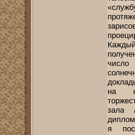
«служб
протяж
зари
проец
Кажды
получ
число
солнеч
доклад
на ю
торжес
зала 
диплом
я пос