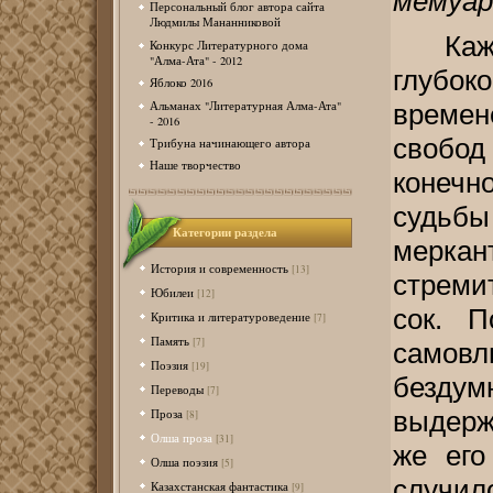
мемуар
Персональный блог автора сайта
Людмилы Мананниковой
Ка
Конкурс Литературного дома
"Алма-Ата" - 2012
глубок
Яблоко 2016
Альманах "Литературная Алма-Ата"
време
- 2016
свобо
Трибуна начинающего автора
Наше творчество
конечно
судьбы
Категории раздела
мерк
История и современность
[13]
стреми
Юбилеи
[12]
сок. П
Критика и литературоведение
[7]
Память
[7]
самовл
Поэзия
[19]
бездум
Переводы
[7]
Проза
выдерж
[8]
Олша проза
[31]
же его
Олша поэзия
[5]
случил
Казахстанская фантастика
[9]