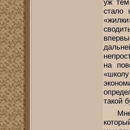
уж тем
стало 
«жилк
сводит
вперв
дальн
непрос
на пов
«шко
эконо
опреде
такой б
Мн
которы