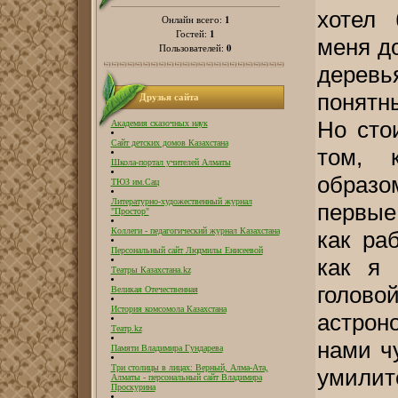
хотел 
1
Онлайн всего:
1
Гостей:
меня д
0
Пользователей:
деревь
понятн
Друзья сайта
Но сто
Академия сказочных наук
Сайт детских домов Казахстана
том, 
Школа-портал учителей Алматы
образо
ТЮЗ им.Сац
Литературно-художественный журнал
первые
"Простор"
Коллеги - педагогический журнал Казахстана
как ра
Персональный сайт Людмилы Енисеевой
как я 
Театры Казахстана.kz
голово
Великая Отечественная
История комсомола Казахстана
астрон
Театр.kz
нами ч
Памяти Владимира Гундарева
Три столицы в лицах: Верный, Алма-Ата,
умилит
Алматы - персональный сайт Владимира
Проскурина