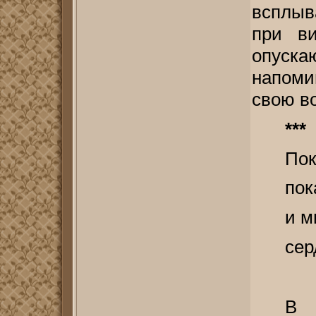
всплыв
при ви
опуска
напоми
свою в
***
Пок
пок
и м
сер
В 