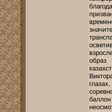
благод
призв
време
значит
транс
осве
взросл
образ 
казах
Виктор
глазах
соревн
балл
неосмо