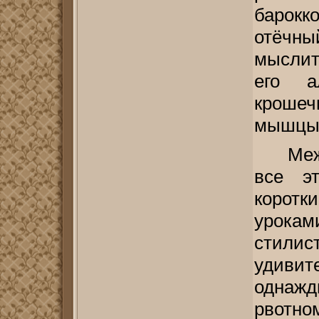
барокк
отёчн
мыслит
его а
крошеч
мышцы,
Меж
все э
коротки
урока
стилис
удивите
однажд
рвотно