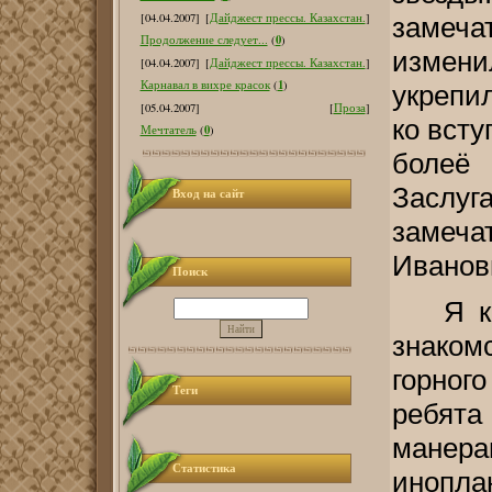
[04.04.2007]
[
Дайджест прессы. Казахстан.
]
замеч
0
Продолжение следует...
(
)
измени
[04.04.2007]
[
Дайджест прессы. Казахстан.
]
1
Карнавал в вихре красок
(
)
укрепи
[05.04.2007]
[
Проза
]
ко всту
0
Мечтатель
(
)
болеё
Заслуг
Вход на сайт
замеча
Иванов
Поиск
Я к
знаком
горног
Теги
ребят
манер
Статистика
инопла