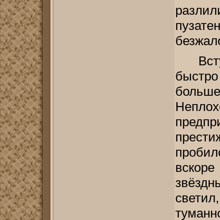
разл
пузат
безжало
Вс
быстро
больше
Неплох
предп
прест
пробил
вскор
звёзд
светил
туманн