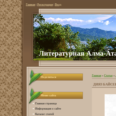
Главная
|
Регистрация
|
Вход
Литературная Алма-Ат
Главная
»
Статьи
»
Поделиться
ДИЯЗ БАЙСЕ
Меню сайта
Главная страница
Информация о сайте
Каталог статей