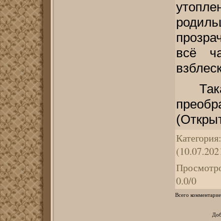
утопл
родиль
прозрач
всё ч
взблес
Та
преоб
(Откры
Категория
(10.07.202
Просмотр
0.0
/
0
Всего комментарие
Доб