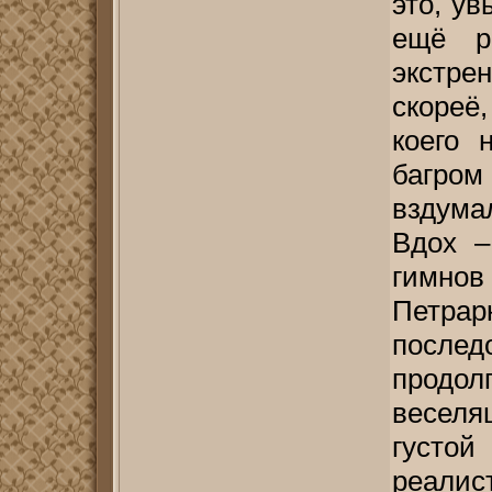
это, ув
ещё р
экстрен
скореё
коего 
багро
вздума
Вдох –
гимно
Петр
послед
продолг
веселя
густой
реалис