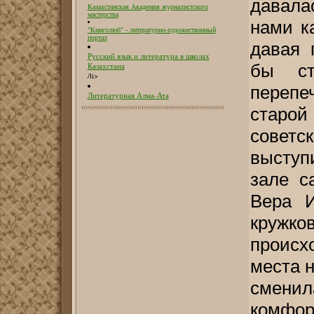
давала
Казахстанская Академия журналистского
мастерства
нами к
"Книголюб" - литературно-художественный
портал
давая 
Русский язык и литература в школах
бы ст
Казахстана
/li>
переп
Литературная Алма-Ата
старой
советс
выступ
зале с
Вера И
кружк
проис
места 
сменил
комфо