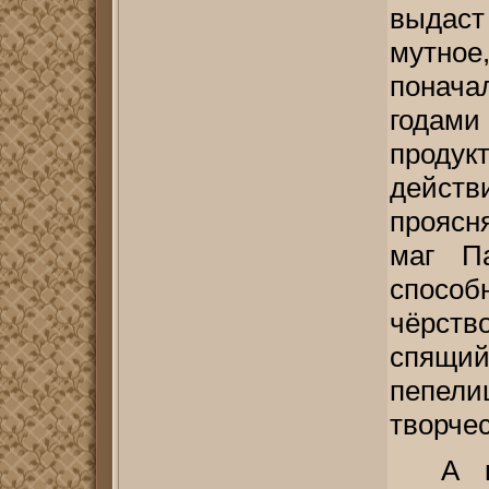
выдаст
мутно
понача
года
прод
дейст
проясн
маг Па
способ
чёрст
спящи
пепел
творче
А 