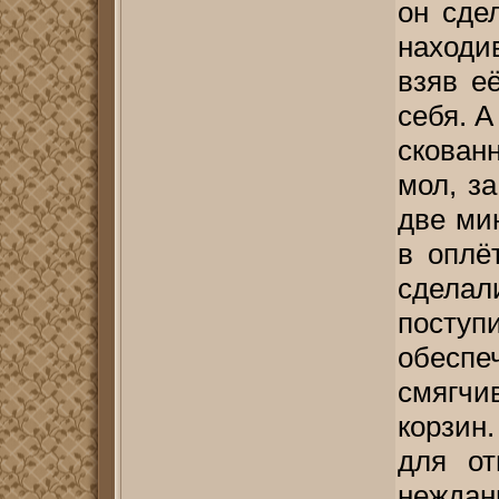
он сде
находи
взяв е
себя. А
скован
мол, з
две ми
в оплё
сдела
поступ
обесп
смягч
корзин
для от
неждан