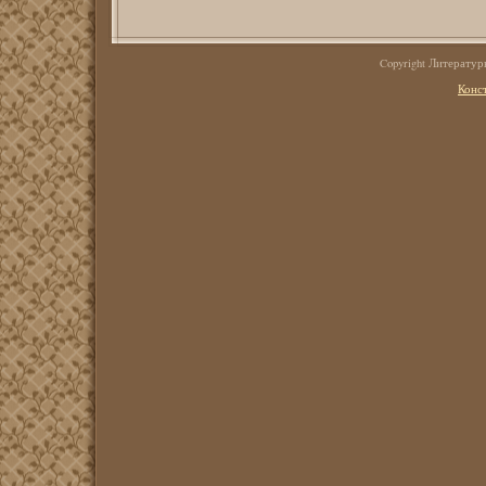
Copyright Литерату
Конс