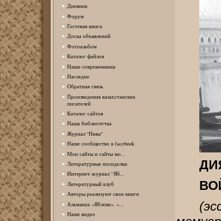
Дневник
Форум
Гостевая книга
Доска объявлений
Фотоальбом
Каталог файлов
Наши современники
Наследие
Обратная связь
Произведения казахстанских
писателей
Каталог сайтов
Наша библиотечка
Журнал "Нива"
Наше сообщество в facebook
Мои сайты и сайты мо...
ДИ
Литературные посиделки
Интернет-журнал “Яб...
ВО
Литературный клуб
Авторы реализуют свои книги
(э
Альманах «Яблоко». «...
Наше видео