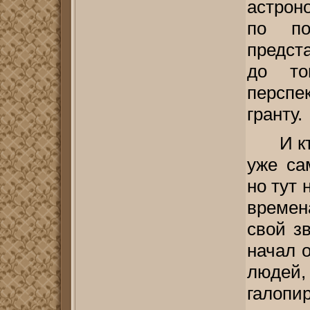
астрон
по по
предст
до то
перспе
гранту.
И к
уже са
но тут
времен
свой з
начал 
людей
галопи