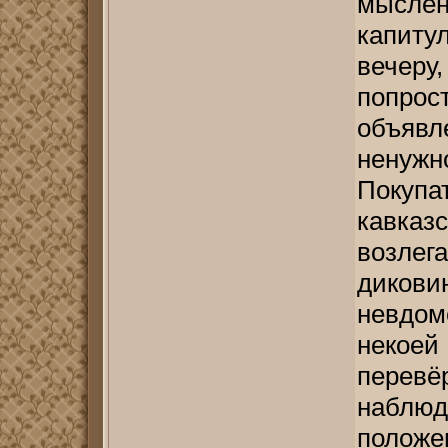
мысле
капиту
вечеру,
попро
объяв
нену
Покуп
кавк
возле
дикови
невдом
некоей
пере
наблюд
положе