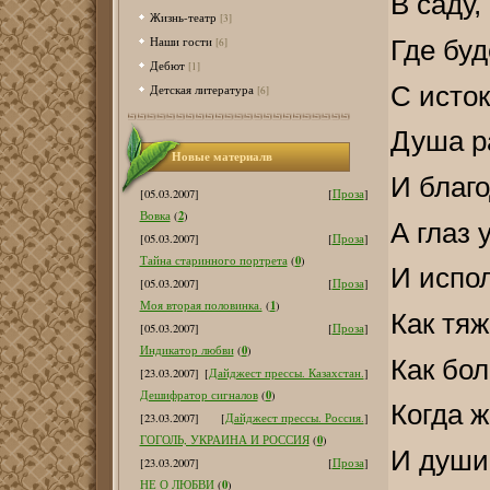
В саду,
Жизнь-театр
[3]
Наши гости
Где буд
[6]
Дебют
[1]
С исто
Детская литература
[6]
Душа р
Новые материалв
И благо
[05.03.2007]
[
Проза
]
2
Вовка
(
)
А глаз
[05.03.2007]
[
Проза
]
0
Тайна старинного портрета
(
)
И испо
[05.03.2007]
[
Проза
]
1
Моя вторая половинка.
(
)
Как тяж
[05.03.2007]
[
Проза
]
0
Индикатор любви
(
)
Как бол
[23.03.2007]
[
Дайджест прессы. Казахстан.
]
0
Дешифратор сигналов
(
)
Когда ж
[23.03.2007]
[
Дайджест прессы. Россия.
]
0
ГОГОЛЬ, УКРАИНА И РОССИЯ
(
)
И души
[23.03.2007]
[
Проза
]
0
НЕ О ЛЮБВИ
(
)