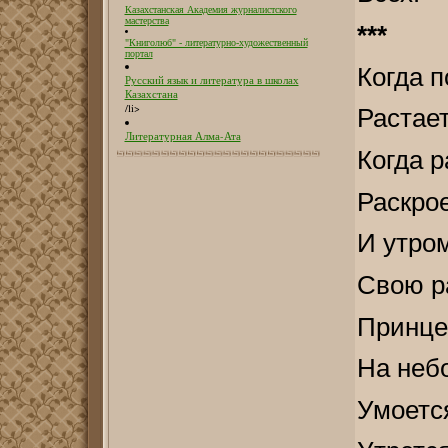
Казахстанская Академия журналистского
мастерства
***
"Книголюб" - литературно-художественный
портал
Когда п
Русский язык и литература в школах
Казахстана
/li>
Растает
Литературная Алма-Ата
Когда 
Раскрое
И утро
Свою р
Принцес
На небо
Умоетс