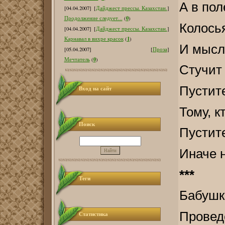
А в пол
[04.04.2007]
[
Дайджест прессы. Казахстан.
]
0
Продолжение следует...
(
)
Колось
[04.04.2007]
[
Дайджест прессы. Казахстан.
]
1
Карнавал в вихре красок
(
)
И мысл
[05.04.2007]
[
Проза
]
0
Мечтатель
(
)
Стучит
Пустите
Вход на сайт
Тому, к
Поиск
Пустите
Иначе н
***
Теги
Бабушк
Провед
Статистика