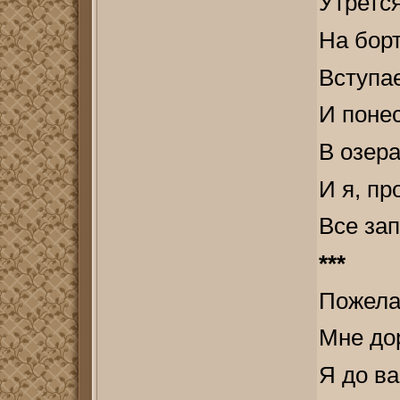
Утрется
На бор
Вступае
И поне
В озера
И я, пр
Все зап
***
Пожела
Мне дор
Я до ва