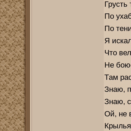
Грусть 
По ухаб
По тен
Я искал
Что вел
Не боюс
Там рас
Знаю, 
Знаю, с
Ой, не 
Крылья