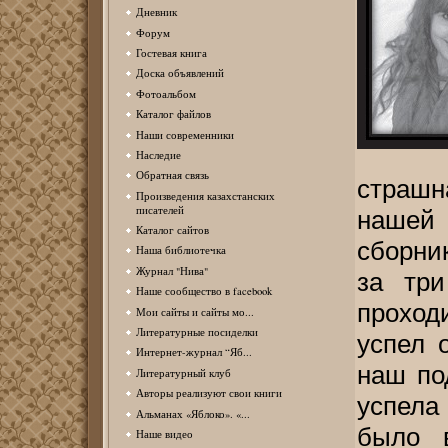
Дневник
Форум
Гостевая книга
Доска объявлений
Фотоальбом
Каталог файлов
Наши современники
Наследие
Обратная связь
страш
Произведения казахстанских
писателей
нашей
Каталог сайтов
сборни
Наша библиотечка
Журнал "Нива"
за три
Наше сообщество в facebook
проход
Мои сайты и сайты мо...
Литературные посиделки
успел 
Интернет-журнал “Яб...
наш по
Литературный клуб
Авторы реализуют свои книги
успела
Альманах «Яблоко». «...
было в
Наше видео