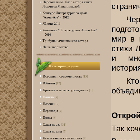
Персональный блог автора сайта
странич
Людмилы Мананниковой
Конкурс Литературного дома
Чер
"Алма-Ата" - 2012
Яблоко 2016
подгот
Альманах "Литературная Алма-Ата"
- 2016
мир в 
Трибуна начинающего автора
стихи 
Наше творчество
и мно
истор
Категории раздела
История и современность
[13]
Кт
Юбилеи
[12]
объеди
Критика и литературоведение
[7]
Память
[7]
Поэзия
[19]
Переводы
[7]
Открой
Проза
[8]
Олша проза
[31]
Так хоч
Олша поэзия
[5]
Казахстанская фантастика
[9]