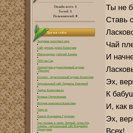
Ты не б
1
Онлайн всего:
1
Гостей:
0
Пользователей:
Ставь с
Ласково
Друзья сайта
Академия сказочных наук
Чай пле
Сайт детских домов Казахстана
И начне
Школа-портал учителей Алматы
ТЮЗ им.Сац
Ласков
Литературно-художественный журнал
"Простор"
Коллеги - педагогический журнал Казахстана
Эх, вер
Персональный сайт Людмилы Енисеевой
Театры Казахстана.kz
К бабу
Великая Отечественная
История комсомола Казахстана
И, как 
Театр.kz
Эх, ве
Памяти Владимира Гундарева
Три столицы в лицах: Верный, Алма-Ата,
Алматы - персональный сайт Владимира
Всех!
Проскурина