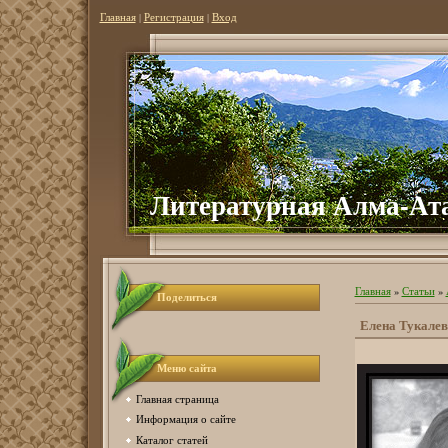
Главная
|
Регистрация
|
Вход
Литературная Алма-Ат
Главная
»
Статьи
»
Поделиться
Елена Тукалевс
Меню сайта
Главная страница
Информация о сайте
Каталог статей