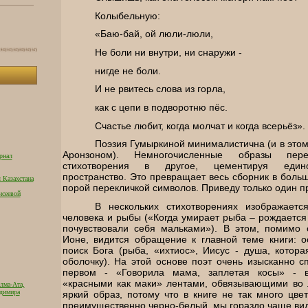
Колыбельную:
«Баю-бай, ой люли-люли,
Не боли ни внутри, ни снаружи -
нигде не боли.
И не рвитесь слова из горла,
как с цепи в подворотню пёс.
Счастье любит, когда молчат и когда всерьёз».
Поэзия Гумыркиной минималистична (и в этом
Аронзоном). Немногочисленные образы пер
рнал
стихотворения в другое, цементируя едино
пространство. Это превращает весь сборник в боль
 Казахстана
порой перекличкой символов. Приведу только один п
исеевой
В нескольких стихотворениях изображаетс
человека и рыбы («Когда умирает рыба – рождается
почувствовали себя мальками»). В этом, помимо 
Ионе, видится обращение к главной теме книги: 
поиск Бога (рыба, «ихтиос», Иисус - душа, котор
оболочку). На этой основе поэт очень изысканно сп
первом - «Говорила мама, заплетая косы» - в
«красными как маки» лентами, обвязывающими во 
лма-Ата,
адимира
яркий образ, потому что в книге не так много цве
преимущественно черно-белый, мы гораздо чаще види