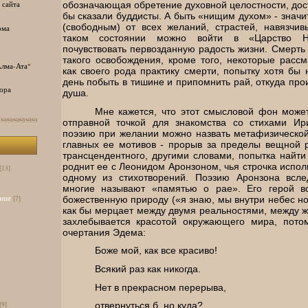
обозначающая обретение духовной целостности, дос
 сайта
бы сказали буддисты. А быть «нищим духом» - знач
(свободным) от всех желаний, страстей, навязчив
ома
таком состоянии можно войти в «Царство Н
почувствовать первозданную радость жизни. Смерть
такого освобождения, кроме того, некоторые расс
лма-Ата"
как своего рода практику смерти, попытку хотя бы 
день побыть в тишине и припомнить рай, откуда про
ора
душа.
Мне кажется, что этот смысловой фон може
отправной точкой для знакомства со стихами Ир
поэзию при желании можно назвать метафизической
главных ее мотивов - прорыв за пределы вещной р
трансцендентного, другими словами, попытка найти
роднит ее с Леонидом Аронзоном, чья строчка исполь
[13]
одному из стихотворений. Поэзию Аронзона всл
многие называют «памятью о рае». Его герой вс
ние
божественную природу («я знаю, мы внутри небес но 
[7]
как бы мерцает между двумя реальностями, между 
захлебывается красотой окружающего мира, пото
очертания Эдема:
Боже мой, как все красиво!
Всякий раз как никогда.
Нет в прекрасном перерыва,
[9]
отвернуться б, но куда?