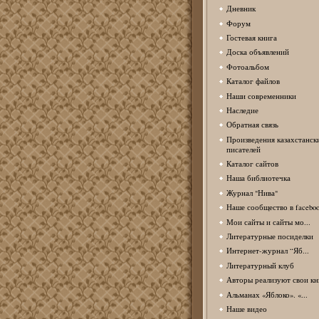
Дневник
Форум
Гостевая книга
Доска объявлений
Фотоальбом
Каталог файлов
Наши современники
Наследие
Обратная связь
Произведения казахстанск
писателей
Каталог сайтов
Наша библиотечка
Журнал "Нива"
Наше сообщество в facebo
Мои сайты и сайты мо...
Литературные посиделки
Интернет-журнал “Яб...
Литературный клуб
Авторы реализуют свои кн
Альманах «Яблоко». «...
Наше видео