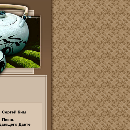
Сергей Ким
Песнь
дающего Данте