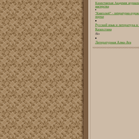
Казахстанская Академия журнали
мастерства
"Книголюб" - литературно-худож
портал
Русский язык и литература в
Казахстана
/li>
Литературная Алма-Ата