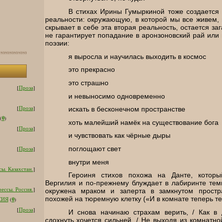
В стихах Ирины Гумыркиной тоже создается
реальности: окружающую, в которой мы все живем,
скрывает в себе эта вторая реальность, остается за
не гарантирует попадание в аронзоновский рай или 
поэзии:
я выросла и научилась выходить в космос
это прекрасно
это страшно
[
Проза
]
и невыносимо одновременно
[
Проза
]
искать в бесконечном пространстве
0
(
)
хоть малейший намёк на существование бога
[
Проза
]
и чувствовать как чёрные дыры
поглощают свет
[
Проза
]
внутри меня
ы. Казахстан.
]
Героиня стихов похожа на Данте, котор
Вергилия и по-прежнему блуждает в лабиринте тем
ессы. Россия.
]
окружена мраком и заперта в замкнутом простра
похожей на тюремную клетку («И в комнате теперь т
0
СИЯ
(
)
[
Проза
]
И снова начинаю страхам верить, / Как в 
сдохнуть хочется сильней, / Не выходя из комнатно