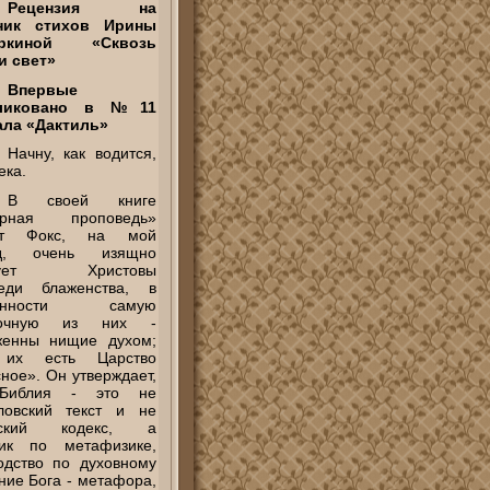
Рецензия на
ник стихов Ирины
ыркиной «Сквозь
и свет»
Впервые
бликовано в №11
ала «Дактиль»
Начну, как водится,
ека.
В своей книге
орная проповедь»
ет Фокс, на мой
яд, очень изящно
ктует Христовы
веди блаженства, в
бенности самую
дочную из них -
женны нищие духом;
их есть Царство
ное». Он утверждает,
Библия - это не
ловский текст и не
еский кодекс, а
ник по метафизике,
одство по духовному
ние Бога - метафора,