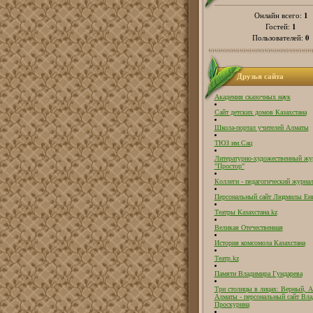
1
Онлайн всего:
1
Гостей:
0
Пользователей:
Друзья сайта
Академия сказочных наук
Сайт детских домов Казахстана
Школа-портал учителей Алматы
ТЮЗ им.Сац
Литературно-художественный жу
"Простор"
Коллеги - педагогический журнал
Персональный сайт Людмилы Ен
Театры Казахстана.kz
Великая Отечественная
История комсомола Казахстана
Театр.kz
Памяти Владимира Гундарева
Три столицы в лицах: Верный, А
Алматы - персональный сайт Вл
Проскурина