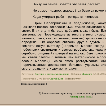
Внизу, на земле, зовётся это закат, рассвет.
Но самое главное, знаешь (так было за веком в
Когда умирает рыба – рождается человек.
Юрий Серебрянский в предисловии, кажет
называет поэтов, отголоски чьих стихов слышатся в 
свет». В их ряд я бы еще добавил, может быть, Б
символистов. Переходящие из текста в текст символы
комната, окно, свет от лампы, молоко) далеко не 
определенным образом связаны друг с другом и 
семиотическую систему (например, молоко всегда 
небесными светилами и светом вообще, ср.: «разл
серебристо-лунный / который на молоко был похож на
мы стали светом / теплым как материнское молок
словно молоко»). Из-за этого разгадывание кн
перечитывание доставляют большое удовольствие
смогут разделить и другие читатели.
Категория
:
Критика и литературоведение
|
Добавил
:
Людмила
(29.06.2021)
Просмотров
:
279
|
Теги
:
Сергей Ким
|
Рейтинг
:
0.0
/
0
0
Всего комментариев
:
Добавлять комментарии могут только зарегистрированные
[
Регистрация
|
Вход
]