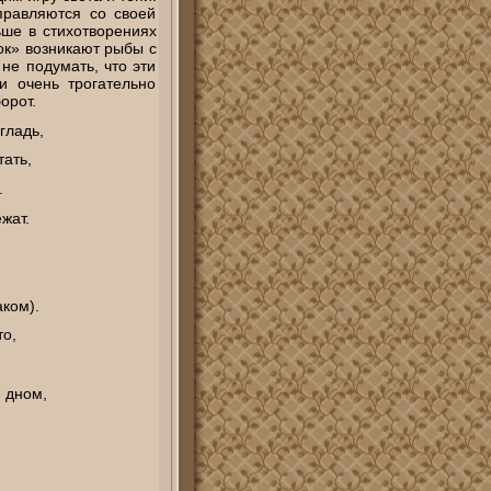
равляются со своей
ьше в стихотворениях
ок» возникают рыбы с
не подумать, что эти
и очень трогательно
орот.
гладь,
тать,
.
жат.
аком).
то,
 дном,