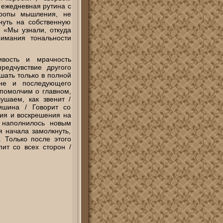
 ежедневная рутина с
тропы мышления, не
нуть на собственную
я «Мы узнали, откуда
имания тональности
вость и мрачность
редчувствие другого
шать только в полной
не и последующего
«помолчим о главном,
ушаем, как звенит /
ишина / Говорит со
ия и воскрешения на
о наполнилось новым
я начала замолкнуть,
. Только после этого
пит со всех сторон /