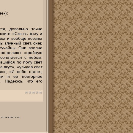
ек):
ся, довольно точно
книге «Сквозь тьму и
лока и вообще поэзию
 (лунный свет, снег,
случайны. Они вполне
оставляют стройную
сочетается с небом,
ившийся по полу свет
 вкус», «увидев свет
о», «И небо станет,
иги и ее повторное
. Надеюсь, что его
 пользователи.