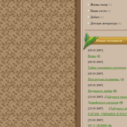
Жизнь-театр
[3]
Наши гости
[6]
Дебют
[1]
Детская литература
[6]
Новые материалв
[05.03.2007]
2
Вовка
(
)
[05.03.2007]
Тайна старинного портрета
[05.03.2007]
1
Моя вторая половинка.
(
)
[05.03.2007]
0
Индикатор любви
(
)
[23.03.2007]
[
Дайджест пресс
0
Дешифратор сигналов
(
)
[23.03.2007]
[
Дайджест пр
ГОГОЛЬ, УКРАИНА И РОС
[23.03.2007]
0
НЕ О ЛЮБВИ
(
)