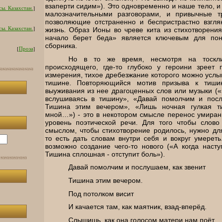
взаперти сидим»). Это одновременно и наше тело, и
ы. Казахстан.
]
малозначительными разговорами, и привычные 
позволяющие отстраненно и беспристрастно взгля
ы. Казахстан.
]
жизнь. Образ Ионы во чреве кита из стихотворени
начало берет беда» является ключевым для пон
сборника.
[
Проза
]
Но в то же время, несмотря на тоскли
происходящего, где-то глубоко у героини зреет п
измерения, тихое дребезжание которого можно услы
тишине. Повторяющийся мотив призыва к тиши
выуживания из нее драгоценных слов или музыки (
вслушиваясь в тишину», «Давай помолчим и посл
Тишина этим вечером», «Лишь ночная гулкая т
мной…») - это в некотором смысле перенос умиран
уровень поэтической речи. Для того чтобы слов
смыслом, чтобы стихотворение родилось, нужно дл
то есть дать словам внутри себя и вокруг умереть
возможно создание чего-то нового («А когда насту
Тишина сплошная - отступит боль»).
Давай помолчим и послушаем, как звенит
Тишина этим вечером.
Под потолком висит
И качается там, как маятник, взад-вперёд.
Слышишь, как она голосом матери нам поёт