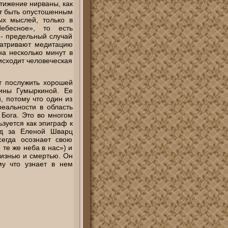
тижение нирваны, как
ит быть опустошенным
ых мыслей, только в
ебесное», то есть
 - предельный случай
матривают медитацию
на несколько минут в
исходит человеческая
т послужить хорошей
ины Гумыркиной. Ее
, потому что один из
еальности в область
 Бога. Это во многом
зуется как эпиграф к
ед за Еленой Шварц
егда осознает свою
те же неба в нас») и
жизнью и смертью. Он
му что узнает в нем