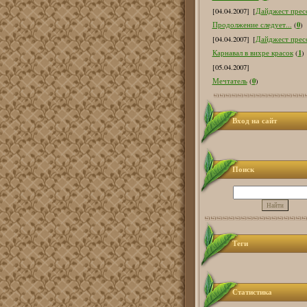
[04.04.2007]
[
Дайджест пресс
0
Продолжение следует...
(
)
[04.04.2007]
[
Дайджест пресс
1
Карнавал в вихре красок
(
)
[05.04.2007]
0
Мечтатель
(
)
Вход на сайт
Поиск
Теги
Статистика