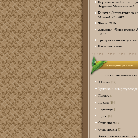
Персональный блог автора
Людмилы Мананниковой
Конкурс Литературного д
"Алма-Ата" - 2012
Яблоко 2016
Альманах "Литературная А
- 2016
Трибуна начинающего авт
Наше творчество
Категории раздела
История и современность
Юбилеи
[12]
Критика и литературоведе
Память
[7]
Поэзия
[19]
Переводы
[7]
Проза
[8]
Олша проза
[31]
Олша поэзия
[5]
Казахстанская фантастика