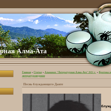
рная Алма-Ата
Главная
»
Статьи
»
Альманах "Литературная Алма-Ата" 2021 г.
»
Критика и
литературоведение
Песнь блуждающего Данте
блуж