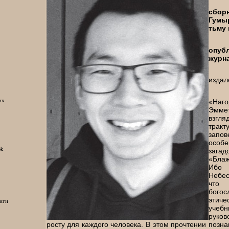
сбор
Гум
тьму 
опу
журн
издал
их
«Наг
Эмм
взгл
тра
запо
осо
ok
зага
«Бла
Ибо 
Небес
что 
богос
этич
иги
учеб
руков
росту для каждого человека. В этом прочтении позна