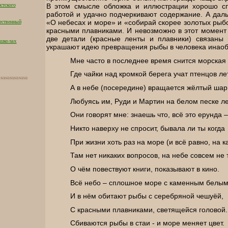
В этом смысле обложка и иллюстрации хорошо сп
стского
работой и удачно подчеркивают содержание. А дал
«О небесах и море» и «собирай скорее золотых рыб
ественный
красными плавниками. И невозможно в этот момент 
две детали (красные ленты и плавники) связаны 
 школах
украшают идею превращения рыбы в человека инаоб
Мне часто в последнее время снится морская 
Где чайки над кромкой берега учат птенцов ле
А в небе (посередине) вращается жёлтый шар
Любуясь им, Руди и Мартин на белом песке ле
Они говорят мне: знаешь что, всё это ерунда –
Никто наверху не спросит, бывала ли ты когда
При жизни хоть раз на море (и всё равно, на к
Там нет никаких вопросов, на небе совсем не 
О чём повествуют книги, показывают в кино.
Всё небо – сплошное море с каменным белым
И в нём обитают рыбы с серебряной чешуёй,
С красными плавниками, светящейся головой.
Сбиваются рыбы в стаи - и море меняет цвет.