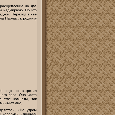
 расщепление на две
 и надмирную. Но что
гадкой. Переход в нее
на Парнас, к роднику
ый еще не встретил
ного леса. Она часто
нстве комнаты, так
емным-темно,
детстве», «Но утром
й коробки», «зверьем