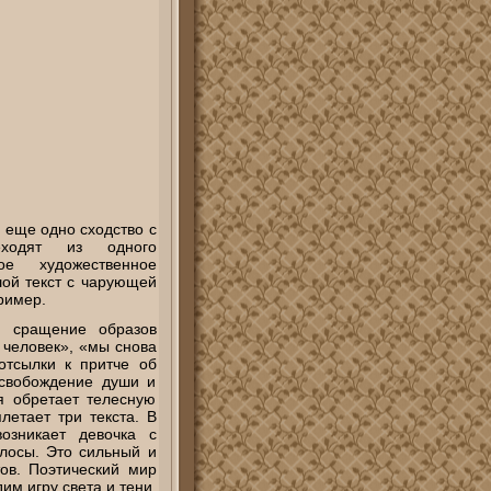
 еще одно сходство с
еходят из одного
е художественное
шой текст с чарующей
ример.
я сращение образов
 человек», «мы снова
отсылки к притче об
освобождение души и
ая обретает телесную
летает три текста. В
озникает девочка с
лосы. Это сильный и
тов. Поэтический мир
м игру света и тени.