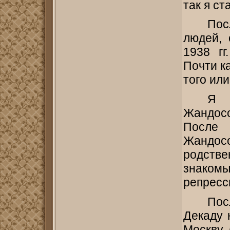
так я ст
Пос
людей, 
1938 гг
Почти к
того или
Я 
Жандосов
После
Жандо
родств
знаком
репресс
Пос
Декаду 
Москву 