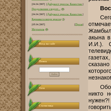
[04.04.2007]
[
Дайджест прессы. Казахстан.
]
Вос
0
Продолжение следует...
(
)
[04.04.2007]
[
Дайджест прессы. Казахстан.
]
Сег
1
Карнавал в вихре красок
(
)
отмеча
[05.04.2007]
[
Проза
]
0
Мечтатель
(
)
Жамбыл
акына в
И.И.).
Вход на сайт
телевид
газетах
Поиск
сказан
которо
незнако
Обо
Теги
никто н
нужен?
Статистика
говори