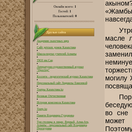
акыном
1
Онлайн всего:
«Жамбы
1
Гостей:
0
Пользователей:
навсег
Утр
Друзья сайта
масле л
Академия сказочных наук
человек
Сайт детских домов Казахстана
замени
Школа-портал учителей Алматы
немин
ТЮЗ им.Сац
Литературно-художественный журнал
торжес
"Простор"
могилу 
Коллеги - педагогический журнал Казахстана
Персональный сайт Людмилы Енисеевой
посвяща
Театры Казахстана.kz
Пор
Великая Отечественная
История комсомола Казахстана
беседую,
Театр.kz
во сне
Памяти Владимира Гундарева
может 
Три столицы в лицах: Верный, Алма-Ата,
Алматы - персональный сайт Владимира
Поэтому
Проскурина