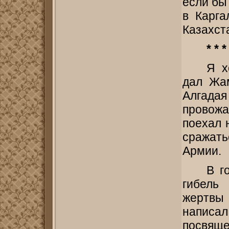
если бы
в Карга
Казахст
* * *
Я х
дал Жа
Алгада
провожа
поехал 
сражать
Армии.
В г
гибель
жертвы 
написа
посвящ