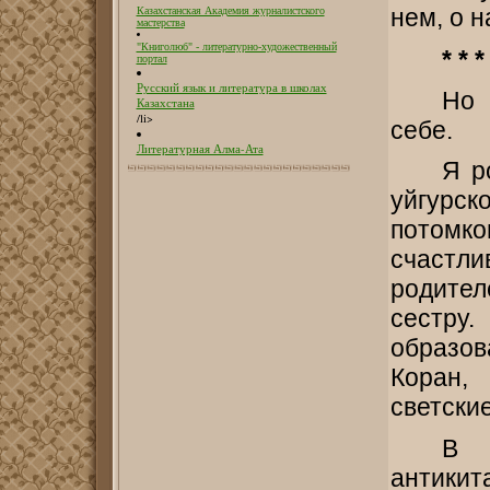
нем, о 
Казахстанская Академия журналистского
мастерства
"Книголюб" - литературно-художественный
* * *
портал
Русский язык и литература в школах
Но 
Казахстана
/li>
себе.
Литературная Алма-Ата
Я р
уйгурск
потомк
счастли
родител
сестру
образо
Коран,
светски
В 
антикит