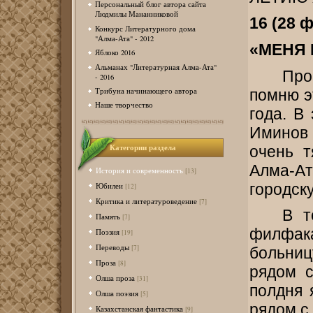
Персональный блог автора сайта
Людмилы Мананниковой
16 (28 ф
Конкурс Литературного дома
"Алма-Ата" - 2012
«МЕНЯ
Яблоко 2016
Альманах "Литературная Алма-Ата"
Про
- 2016
помню э
Трибуна начинающего автора
Наше творчество
года. В
Иминов 
Категории раздела
очень т
Алма-А
История и современность
[13]
городск
Юбилеи
[12]
Критика и литературоведение
[7]
В т
Память
[7]
филфака
Поэзия
[19]
Переводы
[7]
больниц
Проза
[8]
рядом с
Олша проза
[31]
полдня 
Олша поэзия
[5]
рядом с
Казахстанская фантастика
[9]