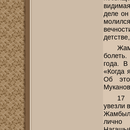
видимая
деле он
молилс
вечност
детстве,
Жа
болеть.
года. В
«Когда 
Об это
Муканов
17
увезли в
Жамбыл 
лично
Нагашыб