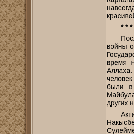
навсег
красиве
* * *
Пос
войны о
Государ
время 
Аллаха
человек
были в
Майбула
других 
Акт
Накыс
Сулейм