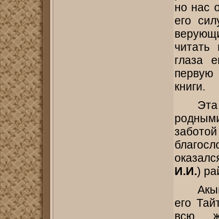
но нас 
его сил
верующ
читать
глаза е
первую
книги.
Эт
родными
заботой
благос
оказалс
И.И.
) ра
Акы
его Та
всю ж