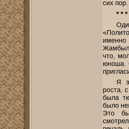
сих пор.
* * *
Од
«Полит
именно
Жамбылу
что, мо
юноша. 
пригласи
Я з
роста, с
была тю
было не
Это бы
смотре
печаль,