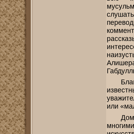
мусуль
слушать
перев
коммен
рассказ
интере
наизус
Алишер
Габдулл
Бла
извест
уважит
или «ма
Дом
многими
искусс