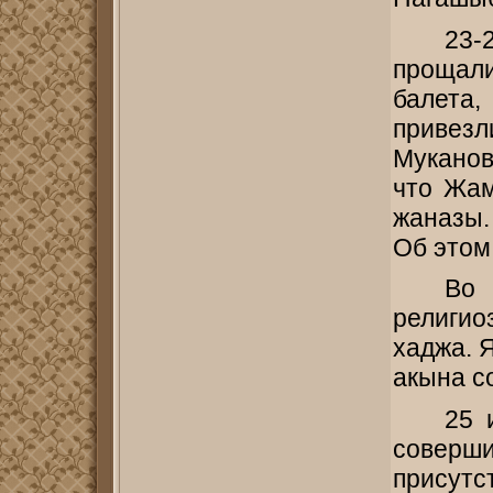
23
прощал
балета,
привезл
Муканов
что Жа
жаназы.
Об этом
Во
религи
хаджа. 
акына с
25 
совер
присут