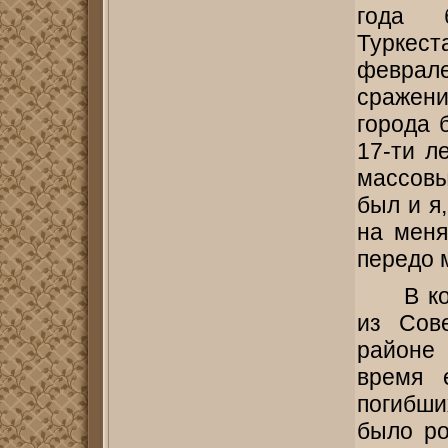
года б
Туркес
феврал
сражен
города 
17-ти л
массовы
был и я
на меня
передо м
В к
из Сов
районе
время 
погибш
было ро