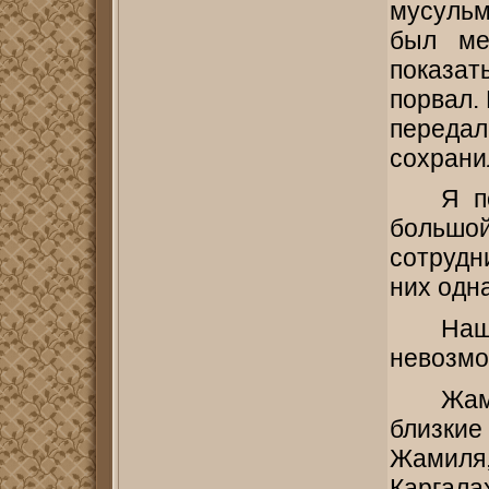
мусульм
был ме
показа
порвал.
передал
сохранил
Я п
большой
сотрудн
них одн
На
невозм
Жам
близкие
Жамиля,
Каргал