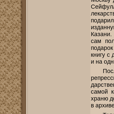
Сейфул
лекарст
подарил
изданну
Казани.
сам пол
подарок
книгу с
и на одн
По
репресс
дарстве
самой к
храню до
в архиве