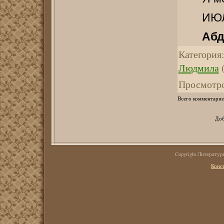
ИЮЛ
Аб
Категория
Людмила
(
Просмотр
Всего комментарие
Доб
Copyright Литерату
Конс