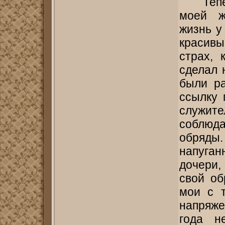
Теп
моей ж
жизнь у
красивы
страх, 
сделал 
были ра
ссылку 
служит
соблюд
обряд
напуган
дочери,
свой об
мои с 
напряже
года н