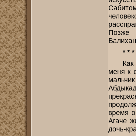
Сабито
челове
расспр
Позже
Валихан
* * *
Как
меня к 
мальчик
Абдыка
прекра
продол
время о
Агаче ж
дочь-кр