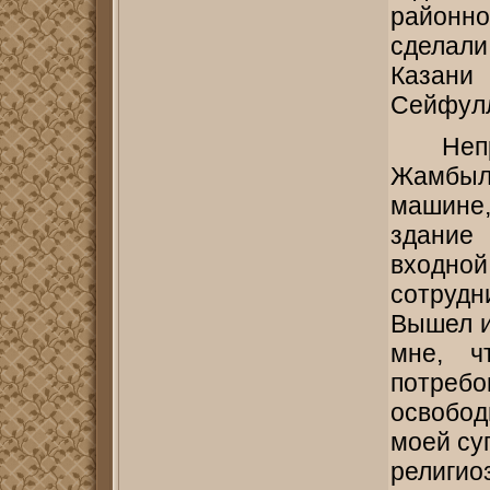
районно
сделали
Казани 
Сейфулл
Неп
Жамбыла
машине
здание
входно
сотрудн
Вышел и
мне, ч
потреб
освобо
моей суп
религ