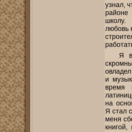
узнал, ч
районе
школу.
любовь 
строите
работат
Я в
скромн
овладел
и музык
время 
латиниц
на осно
Я стал с
меня сб
книгой,