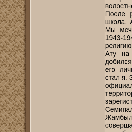
волост
После 
школа. 
Мы меч
1943-19
религию
Ату на
добился
его ли
стал я.
офици
террит
зареги
Семипа
Жамбыл
соверша