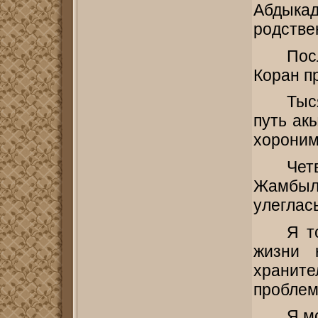
Абдыка
родстве
Пос
Коран п
Тыс
путь ак
хороним
Чет
Жамбыл
улеглась
Я т
жизни 
хранит
проблем
Я м