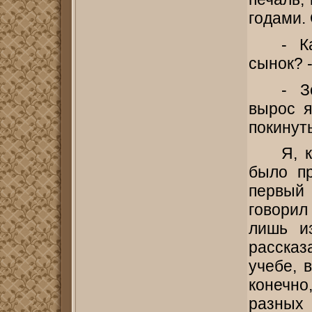
годами.
- К
сынок? -
- З
вырос я
покинуть
Я, 
было пр
первый
говорил
лишь и
рассказ
учебе, 
конечно
разных 