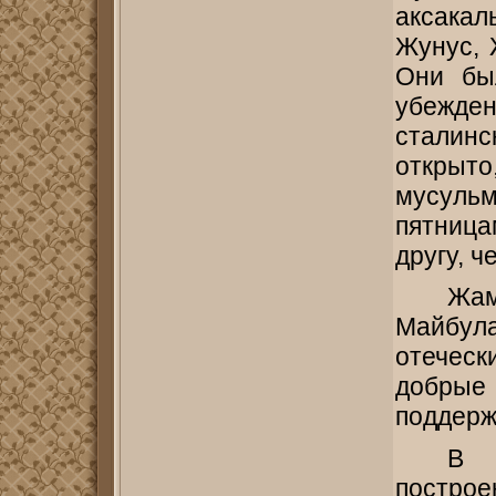
аксакал
Жунус, 
Они бы
убежде
сталин
открыт
мусуль
пятница
другу, ч
Жам
Майбула
отеческ
добрые
поддерж
В 
постро