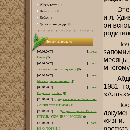
Жизнь-театр
[3]
Оте
Наши гости
[6]
и я. Уди
Дебют
[1]
он вспо
Детская литература
[6]
родител
Новые материалв
Поч
запомни
[05.03.2007]
[
Проза
]
2
Вовка
(
)
месяцы,
[05.03.2007]
[
Проза
]
многому
0
Тайна старинного портрета
(
)
[05.03.2007]
[
Проза
]
Абд
1
Моя вторая половинка.
(
)
1981 го
[05.03.2007]
[
Проза
]
«Аллах»
0
Индикатор любви
(
)
[23.03.2007]
[
Дайджест прессы. Казахстан.
]
Пос
0
Дешифратор сигналов
(
)
[23.03.2007]
[
Дайджест прессы. Россия.
]
документ
0
ГОГОЛЬ, УКРАИНА И РОССИЯ
(
)
жизни.
[23.03.2007]
[
Проза
]
рассказ
0
НЕ О ЛЮБВИ
(
)