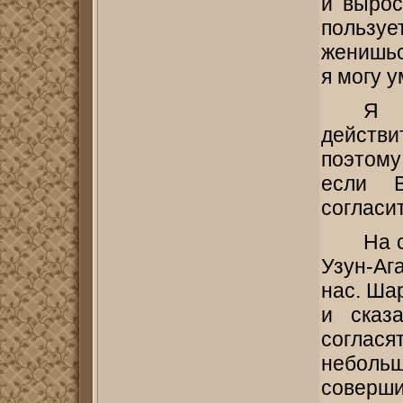
и вырос
пользу
женишьс
я могу 
Я 
действи
поэтому
если 
согласит
На 
Узун-Аг
нас. Ша
и сказ
соглас
неболь
соверши