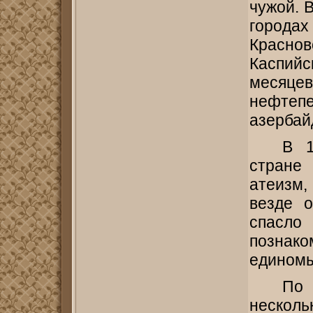
чужой. 
города
Красно
Каспий
мес
нефте
азербай
В 1
стране
атеизм,
везде о
спасло
познако
единомы
По 
несколь