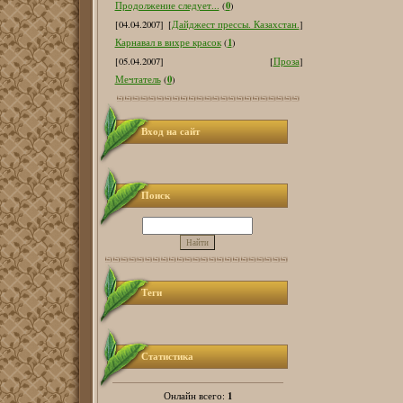
0
Продолжение следует...
(
)
[04.04.2007]
[
Дайджест прессы. Казахстан.
]
1
Карнавал в вихре красок
(
)
[05.04.2007]
[
Проза
]
0
Мечтатель
(
)
Вход на сайт
Поиск
Теги
Статистика
1
Онлайн всего: