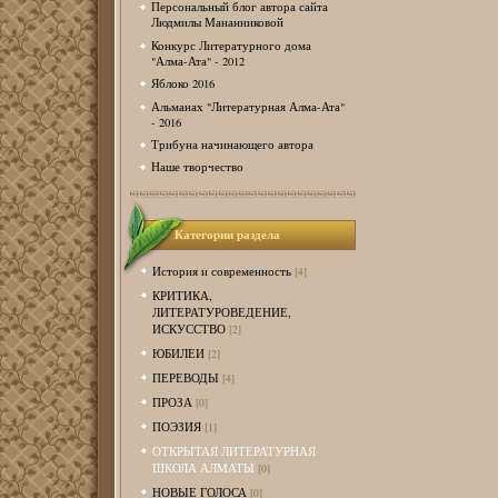
Персональный блог автора сайта
Людмилы Мананниковой
Конкурс Литературного дома
"Алма-Ата" - 2012
Яблоко 2016
Альманах "Литературная Алма-Ата"
- 2016
Трибуна начинающего автора
Наше творчество
Категории раздела
История и современность
[4]
КРИТИКА,
ЛИТЕРАТУРОВЕДЕНИЕ,
ИСКУССТВО
[2]
ЮБИЛЕИ
[2]
ПЕРЕВОДЫ
[4]
ПРОЗА
[0]
ПОЭЗИЯ
[1]
ОТКРЫТАЯ ЛИТЕРАТУРНАЯ
ШКОЛА АЛМАТЫ
[0]
НОВЫЕ ГОЛОСА
[0]