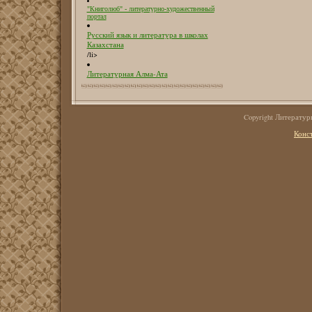
"Книголюб" - литературно-художественный
портал
Русский язык и литература в школах
Казахстана
/li>
Литературная Алма-Ата
Copyright Литерату
Конс