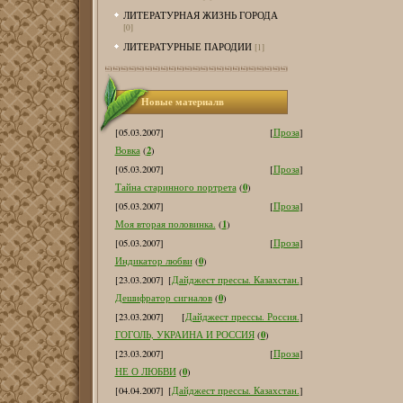
ЛИТЕРАТУРНАЯ ЖИЗНЬ ГОРОДА
[0]
ЛИТЕРАТУРНЫЕ ПАРОДИИ
[1]
Новые материалв
[05.03.2007]
[
Проза
]
2
Вовка
(
)
[05.03.2007]
[
Проза
]
0
Тайна старинного портрета
(
)
[05.03.2007]
[
Проза
]
1
Моя вторая половинка.
(
)
[05.03.2007]
[
Проза
]
0
Индикатор любви
(
)
[23.03.2007]
[
Дайджест прессы. Казахстан.
]
0
Дешифратор сигналов
(
)
[23.03.2007]
[
Дайджест прессы. Россия.
]
0
ГОГОЛЬ, УКРАИНА И РОССИЯ
(
)
[23.03.2007]
[
Проза
]
0
НЕ О ЛЮБВИ
(
)
[04.04.2007]
[
Дайджест прессы. Казахстан.
]