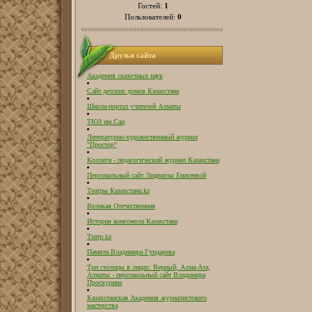
1
Гостей:
0
Пользователей:
Друзья сайта
Академия сказочных наук
Сайт детских домов Казахстана
Школа-портал учителей Алматы
ТЮЗ им.Сац
Литературно-художественный журнал
"Простор"
Коллеги - педагогический журнал Казахстана
Персональный сайт Людмилы Енисеевой
Театры Казахстана.kz
Великая Отечественная
История комсомола Казахстана
Театр.kz
Памяти Владимира Гундарева
Три столицы в лицах: Верный, Алма-Ата,
Алматы - персональный сайт Владимира
Проскурина
Казахстанская Академия журналистского
мастерства