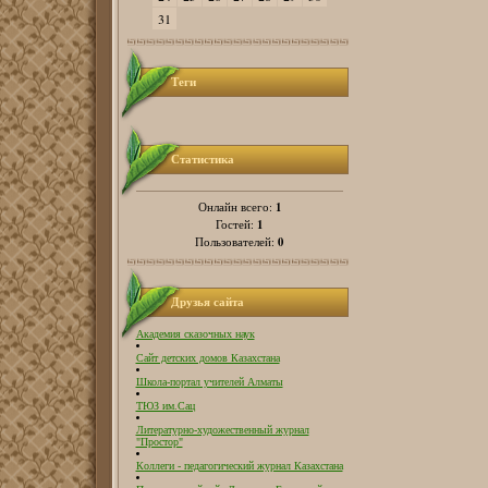
31
Теги
Статистика
1
Онлайн всего:
1
Гостей:
0
Пользователей:
Друзья сайта
Академия сказочных наук
Сайт детских домов Казахстана
Школа-портал учителей Алматы
ТЮЗ им.Сац
Литературно-художественный журнал
"Простор"
Коллеги - педагогический журнал Казахстана