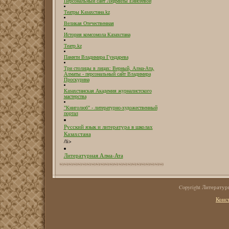
Персональный сайт Людмилы Енисеевой
Театры Казахстана.kz
Великая Отечественная
История комсомола Казахстана
Театр.kz
Памяти Владимира Гундарева
Три столицы в лицах: Верный, Алма-Ата,
Алматы - персональный сайт Владимира
Проскурина
Казахстанская Академия журналистского
мастерства
"Книголюб" - литературно-художественный
портал
Русский язык и литература в школах
Казахстана
/li>
Литературная Алма-Ата
Copyright Литерату
Конс