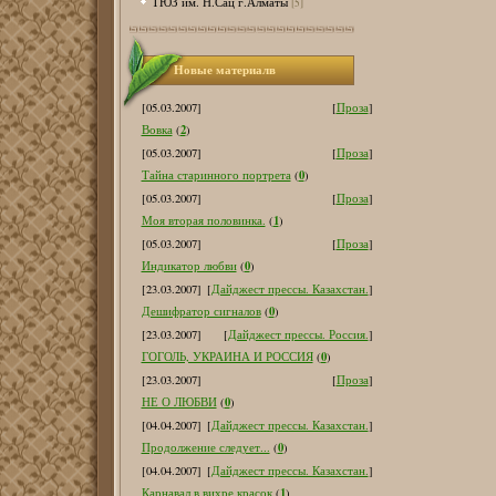
ТЮЗ им. Н.Сац г.Алматы
[5]
Новые материалв
[05.03.2007]
[
Проза
]
2
Вовка
(
)
[05.03.2007]
[
Проза
]
0
Тайна старинного портрета
(
)
[05.03.2007]
[
Проза
]
1
Моя вторая половинка.
(
)
[05.03.2007]
[
Проза
]
0
Индикатор любви
(
)
[23.03.2007]
[
Дайджест прессы. Казахстан.
]
0
Дешифратор сигналов
(
)
[23.03.2007]
[
Дайджест прессы. Россия.
]
0
ГОГОЛЬ, УКРАИНА И РОССИЯ
(
)
[23.03.2007]
[
Проза
]
0
НЕ О ЛЮБВИ
(
)
[04.04.2007]
[
Дайджест прессы. Казахстан.
]
0
Продолжение следует...
(
)
[04.04.2007]
[
Дайджест прессы. Казахстан.
]
1
Карнавал в вихре красок
(
)