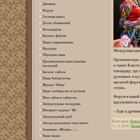
Дневник
Форум
Гостевая книга
Доска объявлений
Фотоальбом
Каталог файлов
Наши современники
Наследие
Mеждународном
Обратная связь
Организаторы 
Произведения казахстанских
а также Класт
писателей
площадку, где 
Каталог сайтов
духовных и ку
Наша библиотечка
масштаб форум
Журнал "Нива"
степи».
Наше сообщество в facebook
Форум в какой
Мои сайты и сайты мо...
вдохновитель 
Литературные посиделки
Интернет-журнал “Яб...
– Еще в древн
Литературный клуб
Категория:
Новос
Авторы реализуют свои книги
11.12.2018
|
Комме
Альманах «Яблоко». «...
Наше видео