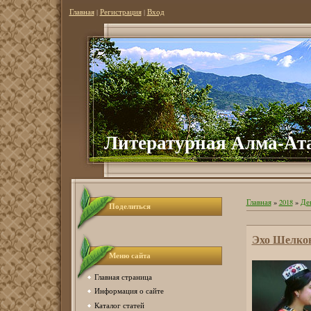
Главная
|
Регистрация
|
Вход
Литературная Алма-Ат
Главная
»
2018
»
Де
Поделиться
Эхо Шелков
Меню сайта
Главная страница
Информация о сайте
Каталог статей