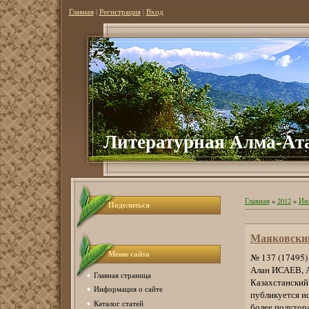
Главная
|
Регистрация
|
Вход
Литературная Алма-Ат
Главная
»
2012
»
Ию
Поделиться
Маяковский
Меню сайта
№ 137 (17495) 
Алан ИСАЕВ, 
Главная страница
Казахстанский
Информация о сайте
публикуется и
Каталог статей
более полутор