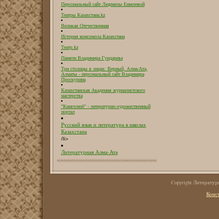
Персональный сайт Людмилы Енисеевой
Театры Казахстана.kz
Великая Отечественная
История комсомола Казахстана
Театр.kz
Памяти Владимира Гундарева
Три столицы в лицах: Верный, Алма-Ата,
Алматы - персональный сайт Владимира
Проскурина
Казахстанская Академия журналистского
мастерства
"Книголюб" - литературно-художественный
портал
Русский язык и литература в школах
Казахстана
/li>
Литературная Алма-Ата
Copyright Литерату
Конс