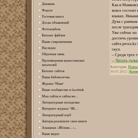
Дневник
Как и Маяковск
вовсе состоит 
Форум
языках. Никаки
Гостевая книга
Дука с равным 
Доска объявлений
после трагедии
Фотоальбом
Уже сейчас по
Каталог файлов
достичь уровн
Наши современники
сайта proza.kz
Наследие
скуп.
Обратная связь
– Среди трех т
...
Читать даль
Произведения казахстанских
писателей
Категория:
Новос
Каталог сайтов
30.07.2012
|
Комме
Наша библиотечка
Журнал "Нива"
Наше сообщество в facebook
Мои сайты и сайты мо...
Литературные посиделки
Интернет-журнал “Яб...
Литературный клуб
Авторы реализуют свои книги
Альманах «Яблоко». «...
Наше видео