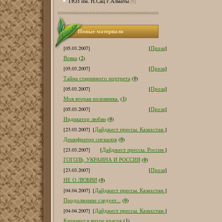
ТЮЗ им. Н.Сац г.Алматы
[5]
Новые материалв
[05.03.2007]
[
Проза
]
2
Вовка
(
)
[05.03.2007]
[
Проза
]
0
Тайна старинного портрета
(
)
[05.03.2007]
[
Проза
]
1
Моя вторая половинка.
(
)
[05.03.2007]
[
Проза
]
0
Индикатор любви
(
)
[23.03.2007]
[
Дайджест прессы. Казахстан.
]
0
Дешифратор сигналов
(
)
[23.03.2007]
[
Дайджест прессы. Россия.
]
0
ГОГОЛЬ, УКРАИНА И РОССИЯ
(
)
[23.03.2007]
[
Проза
]
0
НЕ О ЛЮБВИ
(
)
[04.04.2007]
[
Дайджест прессы. Казахстан.
]
0
Продолжение следует...
(
)
[04.04.2007]
[
Дайджест прессы. Казахстан.
]
1
Карнавал в вихре красок
(
)