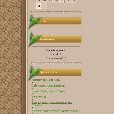
23
24
25
26
27
28
29
30
31
Теги
Статистика
1
Онлайн всего:
1
Гостей:
0
Пользователей:
Друзья сайта
Академия сказочных наук
Сайт детских домов Казахстана
Школа-портал учителей Алматы
ТЮЗ им.Сац
Литературно-художественный журнал
"Простор"
Коллеги - педагогический журнал Казахстана