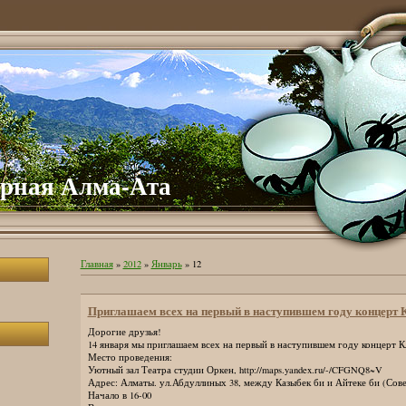
рная Алма-Ата
Главная
»
2012
»
Январь
»
12
Приглашаем всех на первый в наступившем году концерт 
Дорогие друзья!
14 января мы приглашаем всех на первый в наступившем году концерт К
Место проведения:
Уютный зал Театра студии Оркен, http://maps.yandex.ru/-/CFGNQ8~V
Адрес: Алматы. ул.Абдуллиных 38, между Казыбек би и Айтеке би (Сове
Начало в 16-00