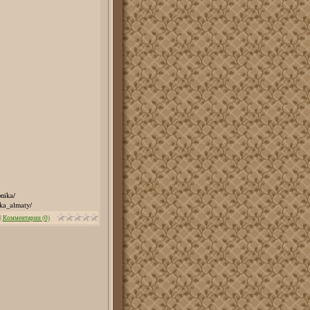
nika/
ka_almaty/
|
Комментарии (0)