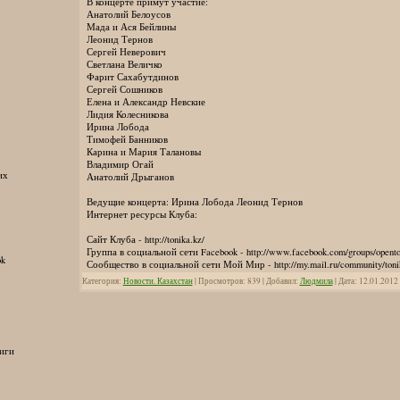
В концерте примут участие:
Анатолий Белоусов
Мада и Ася Бейлины
Леонид Тернов
Сергей Неверович
Светлана Величко
Фарит Сахабутдинов
Сергей Сошников
Елена и Александр Невские
Лидия Колесникова
Ирина Лобода
Тимофей Банников
Карина и Мария Талановы
Владимир Огай
их
Анатолий Дрыганов
Ведущие концерта: Ирина Лобода Леонид Тернов
Интернет ресурсы Клуба:
Сайт Клуба - http://tonika.kz/
Группа в социальной сети Facebook - http://www.facebook.com/groups/opento
ok
Сообщество в социальной сети Мой Мир - http://my.mail.ru/community/toni
Категория:
Новости. Казахстан
| Просмотров: 839 | Добавил:
Людмила
| Дата:
12.01.2012
иги