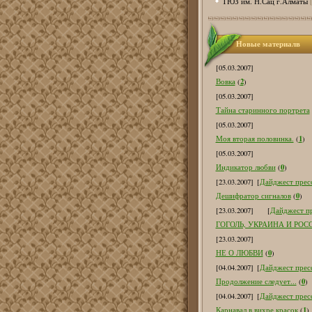
ТЮЗ им. Н.Сац г.Алматы
Новые материалв
[05.03.2007]
2
Вовка
(
)
[05.03.2007]
Тайна старинного портрета
[05.03.2007]
1
Моя вторая половинка.
(
)
[05.03.2007]
0
Индикатор любви
(
)
[23.03.2007]
[
Дайджест пресс
0
Дешифратор сигналов
(
)
[23.03.2007]
[
Дайджест пр
ГОГОЛЬ, УКРАИНА И РОС
[23.03.2007]
0
НЕ О ЛЮБВИ
(
)
[04.04.2007]
[
Дайджест пресс
0
Продолжение следует...
(
)
[04.04.2007]
[
Дайджест пресс
1
Карнавал в вихре красок
(
)