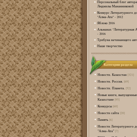
Персональный блог автора
Людмилы Мананниковой
Конкурс Литературного д
"Алма-Ата" - 2012
Яблоко 2016
Альманах "Литературная А
- 2016
Трибуна начинающего авт
Наше творчество
Категории раздела
Новости. Казахстан
[321]
Новости. Россия.
[69]
Новости. Планета.
[52]
Новые книги, выпущенные
Казахстане
[95]
Конкурсы
[60]
Новости сайта
[20]
Память
[6]
Новости Литературного д
"Алма-Ата"
[7]