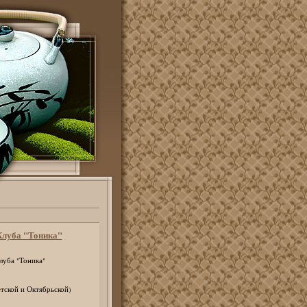
Клуба "Тоника"
луба "Тоника"
тской и Октябрьской)