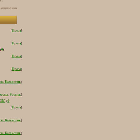
[5]
[
Проза
]
[
Проза
]
0
(
)
[
Проза
]
[
Проза
]
ы. Казахстан.
]
ессы. Россия.
]
0
СИЯ
(
)
[
Проза
]
ы. Казахстан.
]
ы. Казахстан.
]