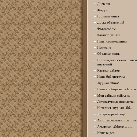
Дневник
Форум
Гостевая книга
Доска объявлений
Фотоальбом
Каталог файлов
Наши современники
Наследие
Обратная связь
Произведения казахстанск
писателей
Каталог сайтов
Наша библиотечка
Журнал "Нива"
Наше сообщество в facebo
Мои сайты и сайты мо...
Литературные посиделки
Интернет-журнал “Яб...
Литературный клуб
Авторы реализуют свои кн
Альманах «Яблоко». «...
Наше видео