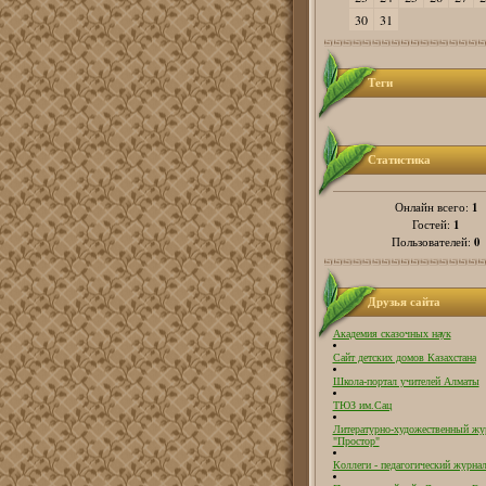
30
31
Теги
Статистика
1
Онлайн всего:
1
Гостей:
0
Пользователей:
Друзья сайта
Академия сказочных наук
Сайт детских домов Казахстана
Школа-портал учителей Алматы
ТЮЗ им.Сац
Литературно-художественный жу
"Простор"
Коллеги - педагогический журнал