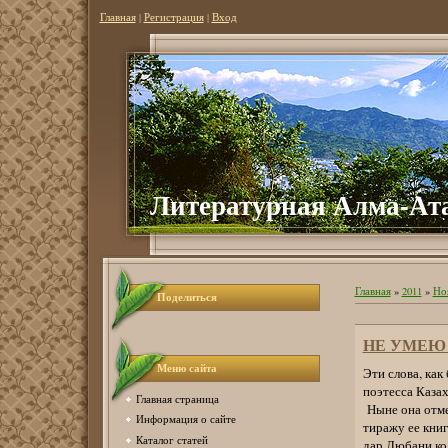
Главная
|
Регистрация
|
Вход
Литературная Алма-Ат
Главная
»
2011
»
Но
Поделиться
НЕ УМЕЮ
Меню сайта
Эти слова, как
поэтесса Каза
Главная страница
Ныне она отме
Информация о сайте
тиражу ее книг
Каталог статей
дар Любани кол