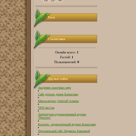
Теги
Статистика
1
Онлайн всего:
1
Гостей:
0
Пользователей:
Друзья сайта
Академия сказочных наук
Сайт детских домов Казахстана
Школа-портал учителей Алматы
ТЮЗ им.Сац
Литературно-художественный журнал
"Простор"
Коллеги - педагогический журнал Казахстана
Персональный сайт Людмилы Енисеевой