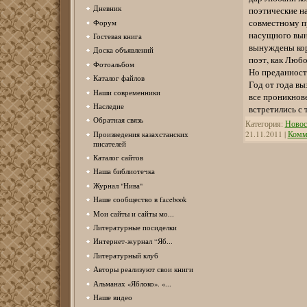
Дневник
поэтические н
совместному пр
Форум
насущного вын
Гостевая книга
вынуждены кор
Доска объявлений
поэт, как Любо
Фотоальбом
Но преданность
Каталог файлов
Год от года вы
Наши современники
все проникнов
Наследие
встретились с
Обратная связь
Категория:
Новос
21.11.2011
|
Комме
Произведения казахстанских
писателей
Каталог сайтов
Наша библиотечка
Журнал "Нива"
Наше сообщество в facebook
Мои сайты и сайты мо...
Литературные посиделки
Интернет-журнал “Яб...
Литературный клуб
Авторы реализуют свои книги
Альманах «Яблоко». «...
Наше видео