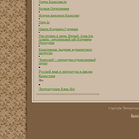
Театры Казахстана.kz
Великая Отечественная
История комсомола Казахстана
Театр.kz
Памяти Владимира Гундарева
Три столицы в лицах: Верный, Алма-Ата,
Алматы - персональный сайт Владимира
Проскурина
Казахстанская Академия журналистского
мастерства
"Книголюб" - литературно-художественный
портал
Русский язык и литература в школах
Казахстана
/li>
Литературная Алма-Ата
Copyright Литерату
Конс