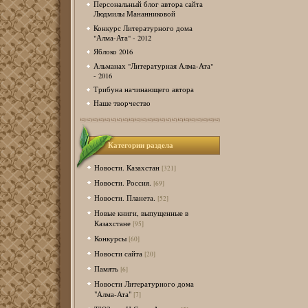
Персональный блог автора сайта
Людмилы Мананниковой
Конкурс Литературного дома
"Алма-Ата" - 2012
Яблоко 2016
Альманах "Литературная Алма-Ата"
- 2016
Трибуна начинающего автора
Наше творчество
Категории раздела
Новости. Казахстан
[321]
Новости. Россия.
[69]
Новости. Планета.
[52]
Новые книги, выпущенные в
Казахстане
[95]
Конкурсы
[60]
Новости сайта
[20]
Память
[6]
Новости Литературного дома
"Алма-Ата"
[7]