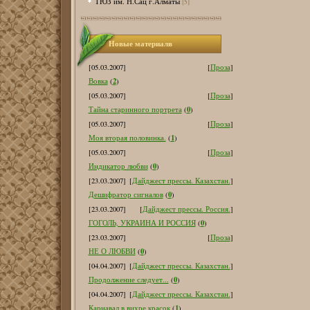
ТЮЗ им. Н.Сац г.Алматы
[5]
Новые материалв
[05.03.2007]
[
Проза
]
2
Вовка
(
)
[05.03.2007]
[
Проза
]
0
Тайна старинного портрета
(
)
[05.03.2007]
[
Проза
]
1
Моя вторая половинка.
(
)
[05.03.2007]
[
Проза
]
0
Индикатор любви
(
)
[23.03.2007]
[
Дайджест прессы. Казахстан.
]
0
Дешифратор сигналов
(
)
[23.03.2007]
[
Дайджест прессы. Россия.
]
0
ГОГОЛЬ, УКРАИНА И РОССИЯ
(
)
[23.03.2007]
[
Проза
]
0
НЕ О ЛЮБВИ
(
)
[04.04.2007]
[
Дайджест прессы. Казахстан.
]
0
Продолжение следует...
(
)
[04.04.2007]
[
Дайджест прессы. Казахстан.
]
1
Карнавал в вихре красок
(
)