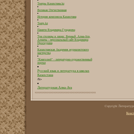
Театры Казахстана.kz
Великая Отечественная
История комсомола Казахстана
Театр.kz
Памяти Владимира Гундарева
Три столицы в лицах: Верный, Алма-Ата,
Алматы - персональный сайт Владимира
Проскурина
Казахстанская Академия журналистского
мастерства
"Книголюб" - литературно-художественный
портал
Русский язык и литература в школах
Казахстана
/li>
Литературная Алма-Ата
Copyright Литерату
Конс