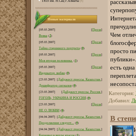
рассказыв
ТЮЗ им. Н.Сац г.Алматы
[5]
суперпоп
Интернета
Новые материалв
причудлив
[05.03.2007]
[
Проза
]
Чем отлич
2
Вовка
(
)
блогосфер
[05.03.2007]
[
Проза
]
0
Тайна старинного портрета
(
)
просто пи
[05.03.2007]
[
Проза
]
публики».
1
Моя вторая половинка.
(
)
есть одна
[05.03.2007]
[
Проза
]
0
Индикатор любви
(
)
переплета
[23.03.2007]
[
Дайджест прессы. Казахстан.
]
несопост
0
Дешифратор сигналов
(
)
Категория:
[23.03.2007]
[
Дайджест прессы. Россия.
]
0
ГОГОЛЬ, УКРАИНА И РОССИЯ
(
)
Добавил:
Л
[23.03.2007]
[
Проза
]
0
НЕ О ЛЮБВИ
(
)
В степи
[04.04.2007]
[
Дайджест прессы. Казахстан.
]
0
Продолжение следует...
(
)
[04.04.2007]
[
Дайджест прессы. Казахстан.
]
1
Карнавал в вихре красок
(
)