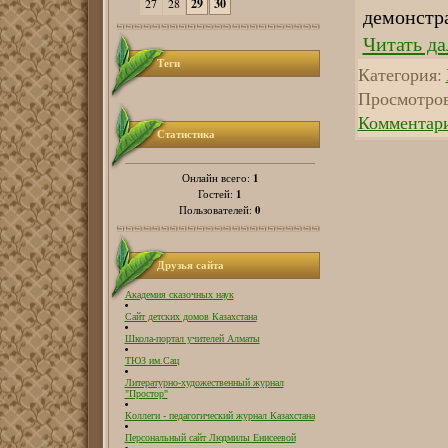
27
28
29
30
демонстр
Читать да
Теги
Категория:
Просмотров
Комментари
Статистика
1
Онлайн всего:
1
Гостей:
0
Пользователей:
Друзья сайта
Академия сказочных наук
Сайт детских домов Казахстана
Школа-портал учителей Алматы
ТЮЗ им.Сац
Литературно-художественный журнал
"Простор"
Коллеги - педагогический журнал Казахстана
Персональный сайт Людмилы Енисеевой