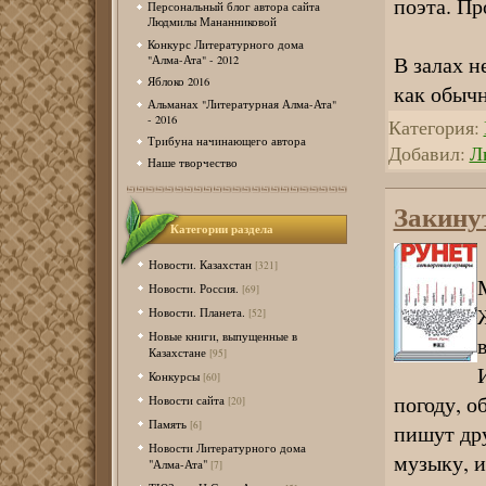
поэта. Пр
Персональный блог автора сайта
Людмилы Мананниковой
Конкурс Литературного дома
В залах н
"Алма-Ата" - 2012
Яблоко 2016
как обыч
Альманах "Литературная Алма-Ата"
- 2016
Категория:
Трибуна начинающего автора
Добавил:
Л
Наше творчество
Закину
Категории раздела
Новости. Казахстан
[321]
Новости. Россия.
[69]
Новости. Планета.
[52]
Новые книги, выпущенные в
Казахстане
[95]
Конкурсы
[60]
погоду, о
Новости сайта
[20]
Память
[6]
пишут дру
Новости Литературного дома
музыку, 
"Алма-Ата"
[7]