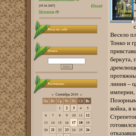
[05.04.2007]
[
Проза
]
0
Мечтатель
(
)
Вход на сайт
Весело пл
Тонко и г
привставш
Поиск
беркута, 
дремлющег
протяжны
линия – о
Календарь
империи, 
«
Сентябрь 2010
»
Позорным
Пн
Вт
Ср
Чт
Пт
Сб
Вс
война, в 
1
2
3
4
5
Стрепетов
6
7
8
9
10
11
12
13
14
15
16
17
18
19
готовился
20
21
22
23
24
25
26
отказавш