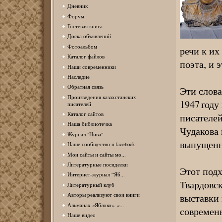
Дневник
Форум
Гостевая книга
Доска объявлений
Фотоальбом
речи к их
Каталог файлов
поэта, и 
Наши современники
Наследие
Обратная связь
Эти слова
Произведения казахстанских
1947 год
писателей
Каталог сайтов
писателей
Наша библиотечка
Чудакова 
Журнал "Нива"
выпущенно
Наше сообщество в facebook
Мои сайты и сайты мо...
Литературные посиделки
Этот подх
Интернет-журнал “Яб...
Твардовск
Литературный клуб
Авторы реализуют свои книги
выставки 
Альманах «Яблоко». «...
современн
Наше видео