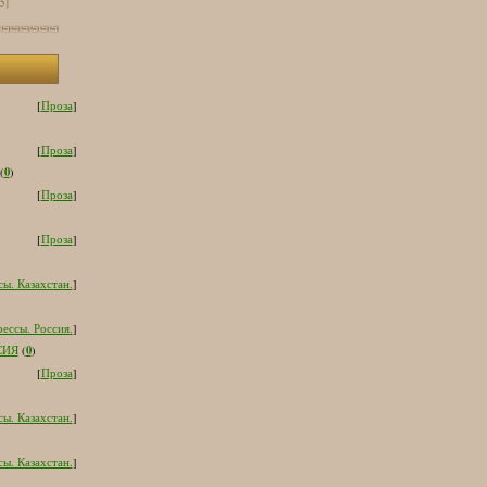
[5]
[
Проза
]
[
Проза
]
0
(
)
[
Проза
]
[
Проза
]
ы. Казахстан.
]
ессы. Россия.
]
0
СИЯ
(
)
[
Проза
]
ы. Казахстан.
]
ы. Казахстан.
]