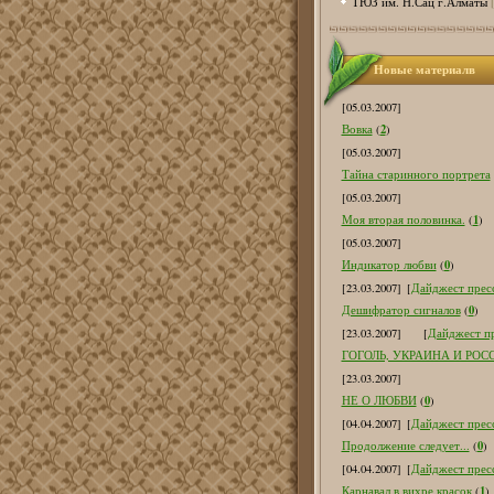
ТЮЗ им. Н.Сац г.Алматы
Новые материалв
[05.03.2007]
2
Вовка
(
)
[05.03.2007]
Тайна старинного портрета
[05.03.2007]
1
Моя вторая половинка.
(
)
[05.03.2007]
0
Индикатор любви
(
)
[23.03.2007]
[
Дайджест пресс
0
Дешифратор сигналов
(
)
[23.03.2007]
[
Дайджест пр
ГОГОЛЬ, УКРАИНА И РОС
[23.03.2007]
0
НЕ О ЛЮБВИ
(
)
[04.04.2007]
[
Дайджест пресс
0
Продолжение следует...
(
)
[04.04.2007]
[
Дайджест пресс
1
Карнавал в вихре красок
(
)