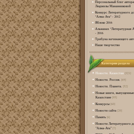
Персональный блог автора
Людмилы Мананниковой
Конкурс Литературного д
"Алма-Ата" - 2012
Яблоко 2016
Альманах "Литературная А
- 2016
Трибуна начинающего авт
Наше творчество
Категории раздела
Новости. Казахстан
[321]
Новости. Россия.
[69]
Новости. Планета.
[52]
Новые книги, выпущенные
Казахстане
[95]
Конкурсы
[60]
Новости сайта
[20]
Память
[6]
Новости Литературного д
"Алма-Ата"
[7]