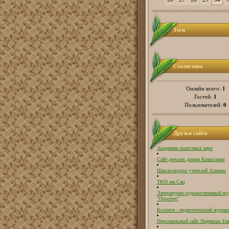
Теги
Статистика
1
Онлайн всего:
1
Гостей:
0
Пользователей:
Друзья сайта
Академия сказочных наук
Сайт детских домов Казахстана
Школа-портал учителей Алматы
ТЮЗ им.Сац
Литературно-художественный жу
"Простор"
Коллеги - педагогический журнал
Персональный сайт Людмилы Ен