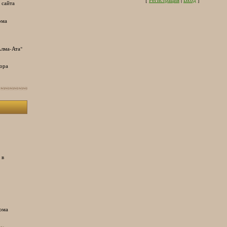
 сайта
ома
лма-Ата"
ора
 в
ома