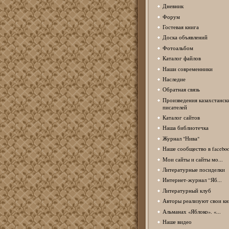
Дневник
Форум
Гостевая книга
Доска объявлений
Фотоальбом
Каталог файлов
Наши современники
Наследие
Обратная связь
Произведения казахстанск
писателей
Каталог сайтов
Наша библиотечка
Журнал "Нива"
Наше сообщество в facebo
Мои сайты и сайты мо...
Литературные посиделки
Интернет-журнал “Яб...
Литературный клуб
Авторы реализуют свои кн
Альманах «Яблоко». «...
Наше видео