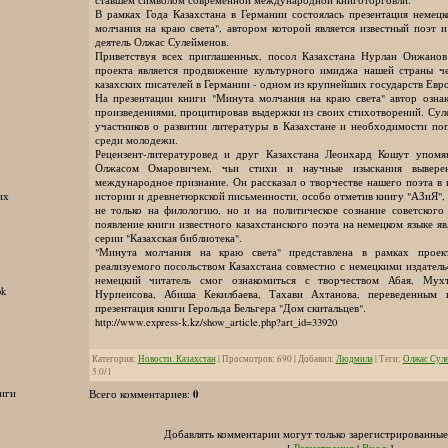
В рамках Года Казахстана в Германии состоялась презентация немец
молчания на краю света", автором которой является известный поэт 
деятель Олжас Сулейменов.
Приветствуя всех приглашенных, посол Казахстана Нурлан Онжанов
проекта является продвижение культурного имиджа нашей страны че
казахских писателей в Германии - одном из крупнейших государств Евр
На презентации книги "Минута молчания на краю света" автор озна
произведениями, процитировав выдержки из своих стихотворений. Сул
участников о развитии литературы в Казахстане и необходимости по
среди молодежи.
Рецензент-литературовед и друг Казахстана Леонхард Кошут упомя
Олжасом Омаровичем, чьи стихи и научные изыскания вывере
международное признание. Он рассказал о творчестве нашего поэта в 
истории и древнетюркской письменности, особо отметив книгу "АЗиЯ",
их
не только на филологию, но и на политическое сознание советского
появление книги известного казахстанского поэта на немецком языке 
серии "Казахская библиотека".
"Минута молчания на краю света" представлена в рамках проекта
реализуемого посольством Казахстана совместно с немецкими издатель
немецкий читатель смог ознакомиться с творчеством Абая, Мух
ok
Нурпеисова, Абиша Кекилбаева, Тахави Ахтанова, переведенным 
презентация книги Герольда Бельгера "Дом скитальцев".
http://www.express-k.kz/show_article.php?art_id=33920
Категория
:
Новости. Казахстан
|
Просмотров
:
690
|
Добавил
:
Людмила
|
Теги
:
Олжас Сул
5.0
/
1
0
иги
Всего комментариев
:
Добавлять комментарии могут только зарегистрированные
[
Регистрация
|
Вход
]