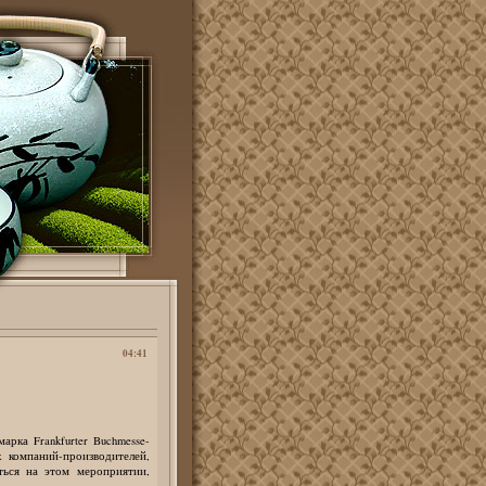
04:41
рка Frankfurter Buchmesse-
 компаний-производителей,
ться на этом мероприятии,