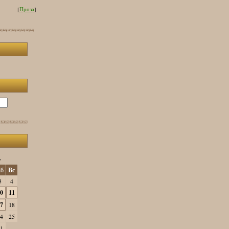
[
Проза
]
»
б
Вс
3
4
0
11
7
18
4
25
1