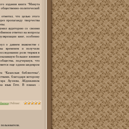
кого издания книги "Минута
и общественно-политический
 отметил, что целью этого
рез пропаганду творчества
опы.
комил аудиторию со своими
ейменов ответил на вопросы
пуляризации книг, особенно
нул о давнем знакомстве с
ны временем и получили
исследовании роли тюрков в
 оказавшую большое влияние
 общества, подчеркнув, что
является еще одним шедевром
 "Казахская библиотека",
ствами, благодаря которому
тара Ауэзова, Абдижамила
на язык Гете. В планах -
ейменов
|
Рейтинг
:
 пользователи.