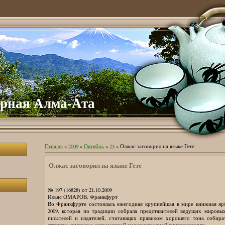
рная Алма-Ата
Главная
»
2009
»
Октябрь
»
23
» Олжас заговорил на языке Гете
Олжас заговорил на языке Гете
№ 197 (16828) от 21.10.2009
Ильяс ОМАРОВ, Франкфурт
Во Франкфурте состоялась ежегодная крупнейшая в мире книжная ярма
2009, которая по традиции собрала представителей ведущих мировых
писателей и издателей, считающих правилом хорошего тона собира
ставшем символом современной международной книготорговли.