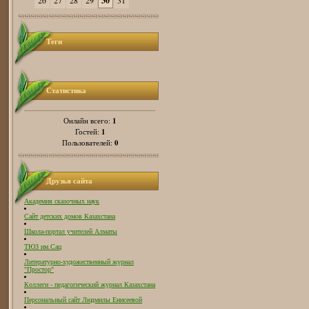
26
27
28
29
30
31
Теги
Статистика
1
Онлайн всего:
1
Гостей:
0
Пользователей:
Друзья сайта
Академия сказочных наук
Сайт детских домов Казахстана
Школа-портал учителей Алматы
ТЮЗ им.Сац
Литературно-художественный журнал
"Простор"
Коллеги - педагогический журнал Казахстана
Персональный сайт Людмилы Енисеевой