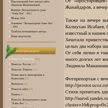
От «просторовцев
Персональный блог автора сайта
Людмилы Мананниковой
Жанайдаров, а вече
Конкурс Литературного дома
"Алма-Ата" - 2012
Яблоко 2016
Также на вечере вы
Альманах "Литературная Алма-Ата"
Калмухан Исабаев, 
- 2016
известный в нашем 
Трибуна начинающего автора
Наше творчество
Зачитали приветст
целых два набора 
Категории раздела
От себя лично я то
много долгих лет жи
Новости. Казахстан
[321]
Людмила Мананнико
Новости. Россия.
[69]
Новости. Планета.
[52]
Новые книги, выпущенные в
Фоторепортаж с вече
Казахстане
[95]
http://prostor.ucoz.r
Конкурсы
[60]
Новости сайта
[20]
Стихи прочитать зде
Память
[6]
http://narod.yandex.
Новости Литературного дома
cluster=16&prog=
"Алма-Ата"
[7]