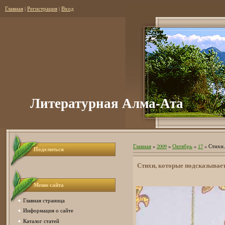
Главная
|
Регистрация
|
Вход
Литературная Алма-Ата
Главная
»
2009
»
Октябрь
»
17
» Стихи,
Поделиться
Стихи, которые подсказывае
Меню сайта
Главная страница
Информация о сайте
Каталог статей