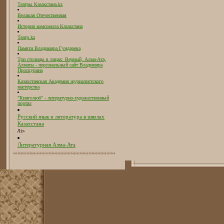
Театры Казахстана.kz
Великая Отечественная
История комсомола Казахстана
Театр.kz
Памяти Владимира Гундарева
Три столицы в лицах: Верный, Алма-Ата,
Алматы - персональный сайт Владимира
Проскурина
Казахстанская Академия журналистского
мастерства
"Книголюб" - литературно-художественный
портал
Русский язык и литература в школах
Казахстана
/li>
Литературная Алма-Ата