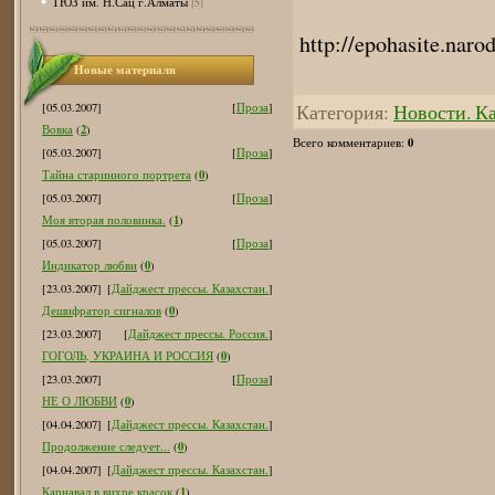
ТЮЗ им. Н.Сац г.Алматы
[5]
http://epohasite.nar
Новые материалв
Категория
:
Новости. К
[05.03.2007]
[
Проза
]
2
Вовка
(
)
0
Всего комментариев
:
[05.03.2007]
[
Проза
]
0
Тайна старинного портрета
(
)
[05.03.2007]
[
Проза
]
1
Моя вторая половинка.
(
)
[05.03.2007]
[
Проза
]
0
Индикатор любви
(
)
[23.03.2007]
[
Дайджест прессы. Казахстан.
]
0
Дешифратор сигналов
(
)
[23.03.2007]
[
Дайджест прессы. Россия.
]
0
ГОГОЛЬ, УКРАИНА И РОССИЯ
(
)
[23.03.2007]
[
Проза
]
0
НЕ О ЛЮБВИ
(
)
[04.04.2007]
[
Дайджест прессы. Казахстан.
]
0
Продолжение следует...
(
)
[04.04.2007]
[
Дайджест прессы. Казахстан.
]
1
Карнавал в вихре красок
(
)