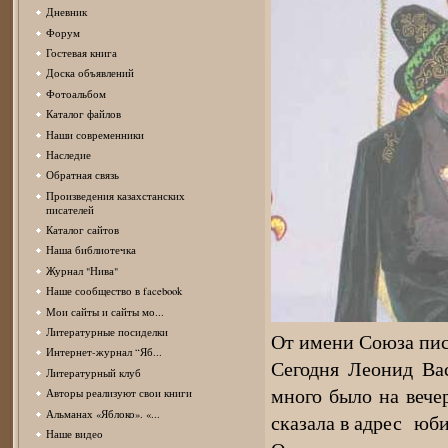
Дневник
Форум
Гостевая книга
Доска объявлений
Фотоальбом
Каталог файлов
Наши современники
Наследие
Обратная связь
Произведения казахстанских
писателей
Каталог сайтов
Наша библиотечка
Журнал "Нива"
Наше сообщество в facebook
Мои сайты и сайты мо...
Литературные посиделки
От имени Союза пис
Интернет-журнал “Яб...
Сегодня Леонид Вас
Литературный клуб
много было на вече
Авторы реализуют свои книги
Альманах «Яблоко». «...
сказала в адрес юби
Наше видео