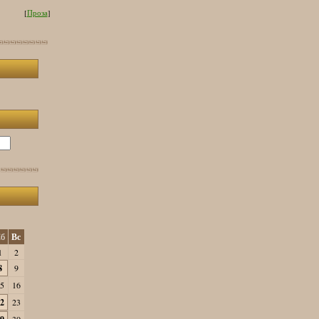
[
Проза
]
б
Вс
1
2
8
9
5
16
2
23