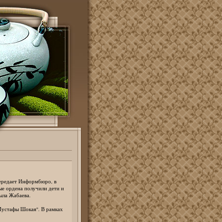
передает Информбюро, в
ые ордена получили дети и
ыла Жабаева.
Мустафы Шокая". В рамках