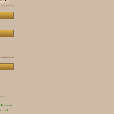
9
30
рнал
 Казахстана
исеевой