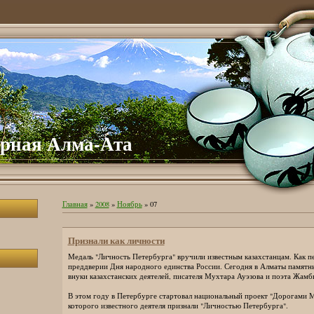
рная Алма-Ата
Главная
»
2008
»
Ноябрь
»
07
Признали как личности
Медаль "Личность Петербурга" вручили известным казахстанцам. Как 
преддверии Дня народного единства России. Сегодня в Алматы памятн
внуки казахстанских деятелей, писателя Мухтара Ауэзова и поэта Жамб
В этом году в Петербурге стартовал национальный проект "Дорогами 
которого известного деятеля признали "Личностью Петербурга".