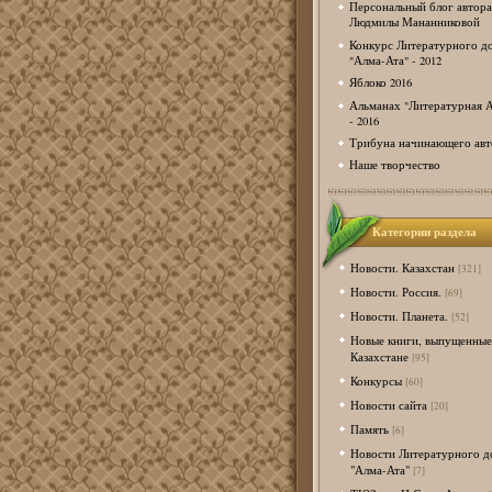
Персональный блог автора
Людмилы Мананниковой
Конкурс Литературного д
"Алма-Ата" - 2012
Яблоко 2016
Альманах "Литературная А
- 2016
Трибуна начинающего авт
Наше творчество
Категории раздела
Новости. Казахстан
[321]
Новости. Россия.
[69]
Новости. Планета.
[52]
Новые книги, выпущенные
Казахстане
[95]
Конкурсы
[60]
Новости сайта
[20]
Память
[6]
Новости Литературного д
"Алма-Ата"
[7]