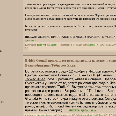
Такое звание присуждается гражданам, внесшим значительный вклад в 
ценностей Санкт-Петербурга, в развитие его экономики, науки и культу
Сегодня шесть казахстанских деятелей получили также "Орден признани
Межотраслевого объединенного комитета по наградам. Российские мед
Казах по происхождению, но гражданин России, получивший медаль "З
культуры".
ШЕРХАН АБИЛОВ, ПРЕДСТАВИТЕЛЬ МЕЖДУНАРОДНОГО ФОНД
дальше »
Категория:
Новости. Казахстан
| Просмотров: 940 | Добавил:
almaty-lit
| Дата:
07.11.200
(0)
их
British Council приглашает всех желающих на встречу с пи
Великобритании Тобиасом Хилл.
Встреча состоится в среду 12 ноября в Информационно
Центре Британского Совета с 17.00 — 19.00. (Алматы)
ok
Тобиас Хилл
, поэт и романист, живет в Лондоне. Препод
Суссекском университете, затем работал два года в Яп
пражского журнала "Trafika". Выпустил три стихотворных
рассказов и три романа. Второй роман "The Love of Stone
переведен на семь языков, издан в 11 странах, в насто
Granada Films готовит экранизацию этого романа. Сотру
иги
Telegraph как музыкальный критик (главным образом спе
рок-музыке), с Richmond Review как редактор поэтическо
премии Эрика Грегори (1
...
Читать дальше »
Категория:
Новости. Казахстан
| Просмотров: 849 | Добавил:
almaty-lit
| Дата:
07.11.2008