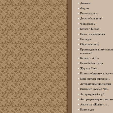
Дневник
Форум
Гостевая книга
Доска объявлений
Фотоальбом
Каталог файлов
Наши современники
Наследие
Обратная связь
Произведения казахстанск
писателей
Каталог сайтов
Наша библиотечка
Журнал "Нива"
Наше сообщество в facebo
Мои сайты и сайты мо...
Литературные посиделки
Интернет-журнал “Яб...
Литературный клуб
Авторы реализуют свои кн
Альманах «Яблоко». «...
Наше видео