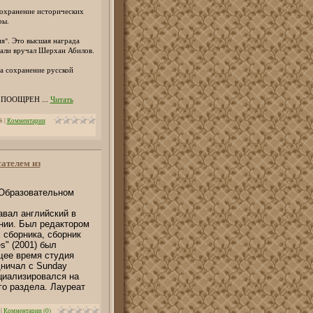
сохранение исторических
ры.
я". Это высшая награда
али вручал Шерхан Абилов.
а сохранение русской
А ПООЩРЕН
...
Читать
8
|
Комментарии
сателем из
 Образовательном
авал английский в
онии. Был редактором
 сборника, сборник
s" (2001) был
ящее время студия
дничал с Sunday
циализировался на
го раздела. Лауреат
|
Комментарии (0)