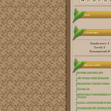
24
25
26
27
28
2
Теги
Статистика
1
Онлайн всего:
1
Гостей:
0
Пользователей:
Друзья сайта
Академия сказочных наук
Сайт детских домов Казахстана
Школа-портал учителей Алматы
ТЮЗ им.Сац
Литературно-художественный жу
"Простор"
Коллеги - педагогический журнал
Персональный сайт Людмилы Ен