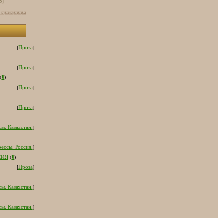
[5]
[
Проза
]
[
Проза
]
0
(
)
[
Проза
]
[
Проза
]
ы. Казахстан.
]
ессы. Россия.
]
0
СИЯ
(
)
[
Проза
]
ы. Казахстан.
]
ы. Казахстан.
]