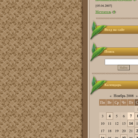
[05.04.2007]
0
Мечтатель
(
)
Вход на сайт
Поиск
Календарь
«
Ноябрь 2008
»
Пн
Вт
Ср
Чт
Пт
С
3
4
5
6
7
10
11
12
13
14
1
17
18
19
20
21
2