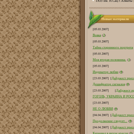
ТЮЗ им. Н.Сац г.Алматы
Новые материалв
[05.03.2007]
2
Вовка
(
)
[05.03.2007]
Тайна старинного портрета
[05.03.2007]
1
Моя вторая половинка.
(
)
[05.03.2007]
0
Индикатор любви
(
)
[23.03.2007]
[
Дайджест пресс
0
Дешифратор сигналов
(
)
[23.03.2007]
[
Дайджест пр
ГОГОЛЬ, УКРАИНА И РОС
[23.03.2007]
0
НЕ О ЛЮБВИ
(
)
[04.04.2007]
[
Дайджест пресс
0
Продолжение следует...
(
)
[04.04.2007]
[
Дайджест пресс
1
Карнавал в вихре красок
(
)