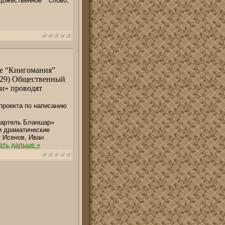
ожественное слово,
не “Книгомания”
34/29) Общественный
и» проводят
проекта по написанию
Картель Бланшар»
и драматические
т Исенов, Иван
ать дальше »