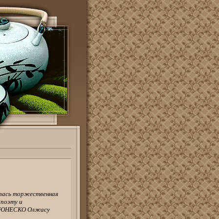
ялась торжественная
 поэту и
 в ЮНЕСКО Олжасу