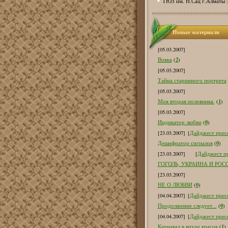
ТЮЗ им. Н.Сац г.Алматы
Новые материалв
[05.03.2007]
2
Вовка
(
)
[05.03.2007]
Тайна старинного портрета
[05.03.2007]
1
Моя вторая половинка.
(
)
[05.03.2007]
0
Индикатор любви
(
)
[23.03.2007]
[
Дайджест пресс
0
Дешифратор сигналов
(
)
[23.03.2007]
[
Дайджест пр
ГОГОЛЬ, УКРАИНА И РОС
[23.03.2007]
0
НЕ О ЛЮБВИ
(
)
[04.04.2007]
[
Дайджест пресс
0
Продолжение следует...
(
)
[04.04.2007]
[
Дайджест пресс
1
Карнавал в вихре красок
(
)