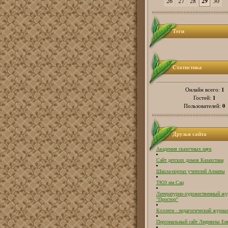
26
27
28
29
30
Теги
Статистика
1
Онлайн всего:
1
Гостей:
0
Пользователей:
Друзья сайта
Академия сказочных наук
Сайт детских домов Казахстана
Школа-портал учителей Алматы
ТЮЗ им.Сац
Литературно-художественный жу
"Простор"
Коллеги - педагогический журнал
Персональный сайт Людмилы Ен