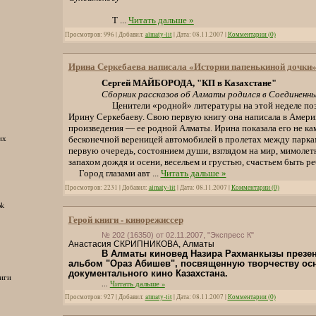
Т
...
Читать дальше »
Просмотров: 996 | Добавил:
almaty-lit
| Дата:
08.11.2007
|
Комментарии (0)
Ирина Серкебаева написала «Истории папенькиной дочки
Сергей МАЙБОРОДА, "КП в Казахстане"
Сборник рассказов об Алматы родился в Соединен
Ценители «родной» литературы на этой неделе поз
Ирину Серкебаеву. Свою первую книгу она написала в Америк
произведения — ее родной Алматы. Ирина показала его не к
их
бесконечной вереницей автомобилей в пролетах между паркам
первую очередь, состоянием души, взглядом на мир, мимоле
запахом дождя и осени, весельем и грустью, счастьем быть ре
Город глазами авт
...
Читать дальше »
Просмотров: 2231 | Добавил:
almaty-lit
| Дата:
08.11.2007
|
Комментарии (0)
ok
Герой книги - кинорежиссер
№ 202 (16350) от 02.11.2007, "Экспресс К"
Анастасия СКРИПНИКОВА, Алматы
В Алматы киновед Назира Рахманкызы презен
альбом "Ораз Абишев", посвященную творчеству о
документального кино Казахстана.
иги
...
Читать дальше »
Просмотров: 927 | Добавил:
almaty-lit
| Дата:
08.11.2007
|
Комментарии (0)