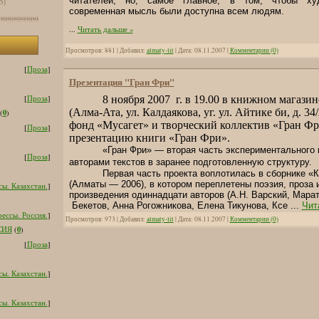
читателей, но, самое главное, в том, чтобы худ
[5]
современная мысль были доступна всем людям.
...
Читать дальше »
Просмотров: 881 | Добавил:
almaty-lit
| Дата:
08.11.2007
|
Комментарии (0)
[
Проза
]
Презентация "Гран Фри"
[
Проза
]
8 ноября 2007 г. в 19.00 в книжном магази
(Алма-Ата, ул. Калдаякова, уг. ул. Айтике би, д. 
0
(
)
фонд «Мусагет» и творческий коллектив «Гран Фр
[
Проза
]
презентацию книги «Гран Фри».
«Гран Фри» ― вторая часть экспериментального 
[
Проза
]
авторами текстов в заранее подготовленную структуру.
Первая часть проекта воплотилась в сборнике «
(Алматы — 2006), в котором переплетены поэзия, проза 
ы. Казахстан.
]
произведения одиннадцати авторов (А.Н. Варский, Мара
Бекетов, Анна Рогожникова, Елена Тикунова, Ксе
...
Чит
ессы. Россия.
]
Просмотров: 973 | Добавил:
almaty-lit
| Дата:
08.11.2007
|
Комментарии (0)
0
СИЯ
(
)
[
Проза
]
ы. Казахстан.
]
ы. Казахстан.
]