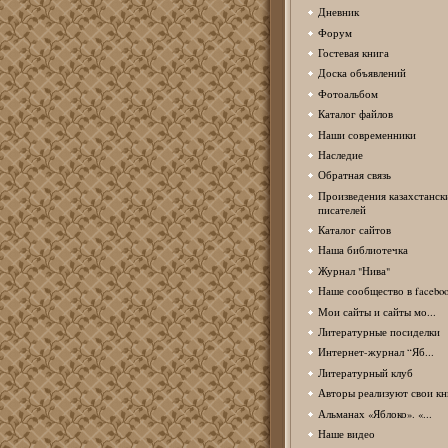
Дневник
Форум
Гостевая книга
Доска объявлений
Фотоальбом
Каталог файлов
Наши современники
Наследие
Обратная связь
Произведения казахстанск
писателей
Каталог сайтов
Наша библиотечка
Журнал "Нива"
Наше сообщество в facebo
Мои сайты и сайты мо...
Литературные посиделки
Интернет-журнал “Яб...
Литературный клуб
Авторы реализуют свои кн
Альманах «Яблоко». «...
Наше видео