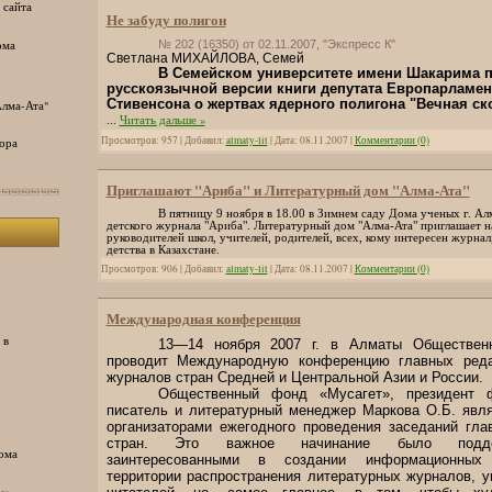
 сайта
Не забуду полигон
ома
№ 202 (16350) от 02.11.2007, "Экспресс К"
Светлана МИХАЙЛОВА, Семей
В Семейском университете имени Шакарима 
русскоязычной версии книги депутата Европарламен
Стивенсона о жертвах ядерного полигона "Вечная ск
лма-Ата"
...
Читать дальше »
Просмотров: 957 | Добавил:
almaty-lit
| Дата:
08.11.2007
|
Комментарии (0)
ора
Приглашают "Ариба" и Литературный дом "Алма-Ата"
В пятницу 9 ноября в 18.00 в Зимнем саду Дома ученых г. Ал
детского журнала "Ариба". Литературный дом "Алма-Ата" приглашает н
руководителей школ, учителей, родителей, всех, кому интересен журна
детства в Казахстане.
Просмотров: 906 | Добавил:
almaty-lit
| Дата:
08.11.2007
|
Комментарии (0)
Международная конференция
 в
13—14 ноября 2007 г. в Алматы Обществен
проводит Международную конференцию главных реда
журналов стран Средней и Центральной Азии и России.
Общественный фонд «Мусагет», президент ф
писатель и литературный менеджер Маркова О.Б. явл
организаторами ежегодного проведения заседаний гла
стран. Это важное начинание было подде
ома
заинтересованными в создании информационных
территории распространения литературных журналов, у