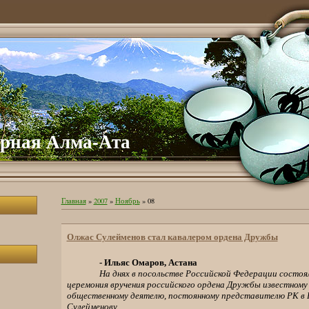
рная Алма-Ата
Главная
»
2007
»
Ноябрь
»
08
Олжас Сулейменов стал кавалером ордена Дружбы
- Ильяс Омаров, Астана
На днях в посольстве Российской Федерации состо
церемония вручения российского ордена Дружбы известному
общественному деятелю, постоянному представителю РК
Сулейменову