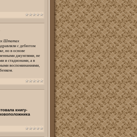
»
ных Штатах
дравляли с дебютом
е, но в основе
аменными джунглями, не
и и стадионами, а в
тными воспоминаниями,
бенком.
товала книгу-
сновоположника