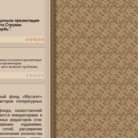
прошла презентация
та Струана
орбь".
маты состоится презентация
а презентацию
л, кого волнуют проблемы
ный фонд «Мусагет»
кторов литературных
онда, казахстанский
яются инициаторами и
вных редакторов этих
ржано изданиями,
 сетей, расширении
величения количества