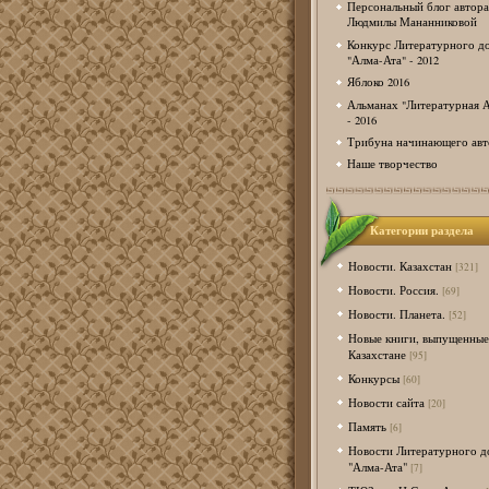
Персональный блог автора
Людмилы Мананниковой
Конкурс Литературного д
"Алма-Ата" - 2012
Яблоко 2016
Альманах "Литературная А
- 2016
Трибуна начинающего авт
Наше творчество
Категории раздела
Новости. Казахстан
[321]
Новости. Россия.
[69]
Новости. Планета.
[52]
Новые книги, выпущенные
Казахстане
[95]
Конкурсы
[60]
Новости сайта
[20]
Память
[6]
Новости Литературного д
"Алма-Ата"
[7]