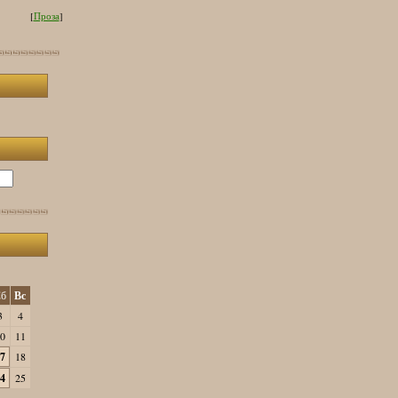
[
Проза
]
б
Вс
3
4
0
11
7
18
4
25