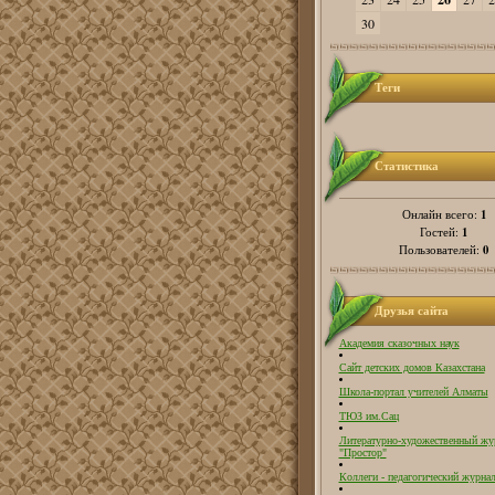
30
Теги
Статистика
1
Онлайн всего:
1
Гостей:
0
Пользователей:
Друзья сайта
Академия сказочных наук
Сайт детских домов Казахстана
Школа-портал учителей Алматы
ТЮЗ им.Сац
Литературно-художественный жу
"Простор"
Коллеги - педагогический журнал