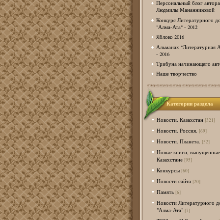
Персональный блог автора
Людмилы Мананниковой
Конкурс Литературного д
"Алма-Ата" - 2012
Яблоко 2016
Альманах "Литературная А
- 2016
Трибуна начинающего авт
Наше творчество
Категории раздела
Новости. Казахстан
[321]
Новости. Россия.
[69]
Новости. Планета.
[52]
Новые книги, выпущенные
Казахстане
[95]
Конкурсы
[60]
Новости сайта
[20]
Память
[6]
Новости Литературного д
"Алма-Ата"
[7]