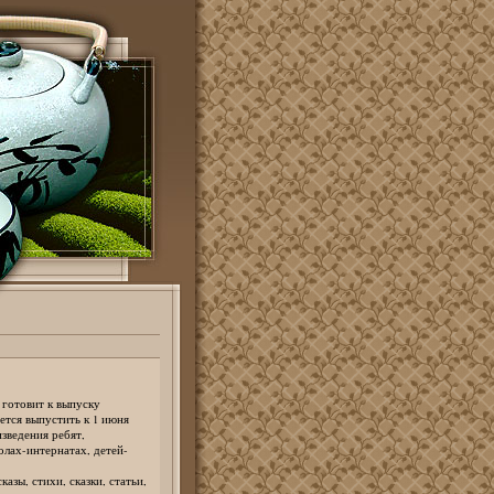
готовит к выпуску
ется выпустить к 1 июня
зведения ребят,
лах-интернатах, детей-
азы, стихи, сказки, статьи,