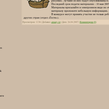
рисунки). Лучшие из них будут опубликованы в 
Последний срок подачи материалов – 10 мая 2007
Материалы присылайте в электронном виде по об
материалу приложите небольшую информацию, 
В конкурсе могут принять участие не только ребя
других стран (отдел «Гости»).
Просмотров: 1138 | Добавил:
almaty-lit
| Дата:
26.04.2007
|
Комментарии (0)
их
ok
иги