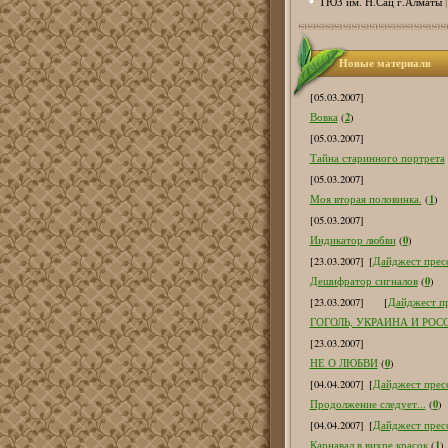
ТЮЗ им. Н.Сац г.Алматы
Новые материалв
[05.03.2007]
2
Вовка
(
)
[05.03.2007]
Тайна старинного портрета
[05.03.2007]
1
Моя вторая половинка.
(
)
[05.03.2007]
0
Индикатор любви
(
)
[23.03.2007]
[
Дайджест пресс
0
Дешифратор сигналов
(
)
[23.03.2007]
[
Дайджест пр
ГОГОЛЬ, УКРАИНА И РОС
[23.03.2007]
0
НЕ О ЛЮБВИ
(
)
[04.04.2007]
[
Дайджест пресс
0
Продолжение следует...
(
)
[04.04.2007]
[
Дайджест пресс
1
Карнавал в вихре красок
(
)