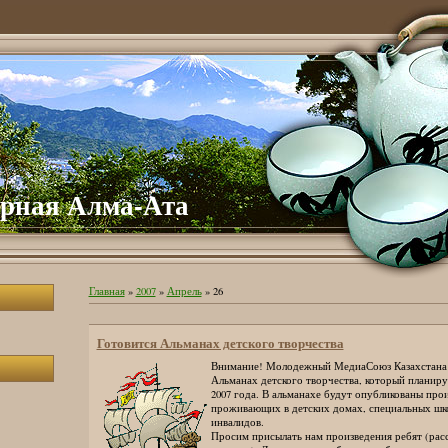
рная Алма-Ата
Главная
»
2007
»
Апрель
»
26
Готовится Альманах детского творчества
Внимание! Молодежный МедиаСоюз Казахстана 
Альманах детского творчества, который планиру
2007 года. В альманахе будут опубликованы прои
проживающих в детских домах, специальных шко
инвалидов.
Просим присылать нам произведения ребят (расск