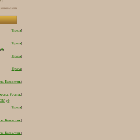
[5]
[
Проза
]
[
Проза
]
0
(
)
[
Проза
]
[
Проза
]
ы. Казахстан.
]
ессы. Россия.
]
0
СИЯ
(
)
[
Проза
]
ы. Казахстан.
]
ы. Казахстан.
]