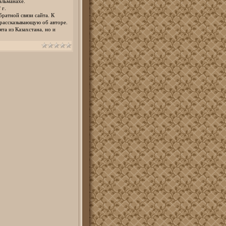
альманахе.
 г.
ратной связи сайта. К
рассказывающую об авторе.
та из Казахстана, но и