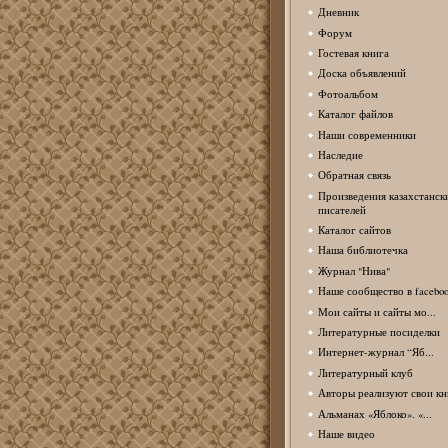
Дневник
Форум
Гостевая книга
Доска объявлений
Фотоальбом
Каталог файлов
Наши современники
Наследие
Обратная связь
Произведения казахстанск
писателей
Каталог сайтов
Наша библиотечка
Журнал "Нива"
Наше сообщество в facebo
Мои сайты и сайты мо...
Литературные посиделки
Интернет-журнал “Яб...
Литературный клуб
Авторы реализуют свои кн
Альманах «Яблоко». «...
Наше видео