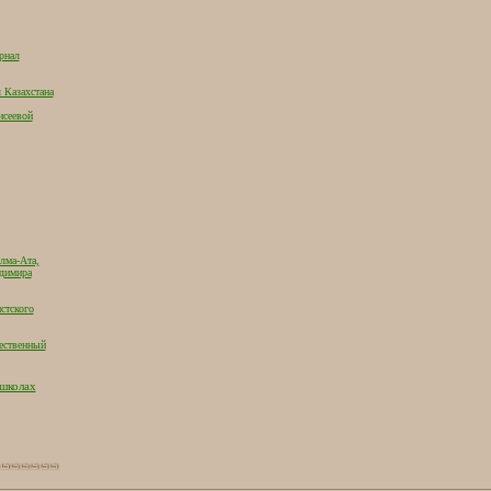
рнал
 Казахстана
исеевой
лма-Ата,
адимира
стского
ественный
 школах