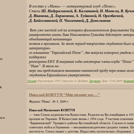
В гостях у «Нивы» — литературный клуб «Пегас».
Стихи
Ш. Надуралиевой, К. Калининой, Н. Маноли, В. Кучм
Д. Иванова, Д. Ларионова, А. Туйковой, Н. Оразбаевой,
Д. Байгозиновой, П. Чихичиной, Д. Довольнова
Вот уже шестой год на историко-филологическом факультете Евр
университета имени Льва Николаевича Гумилёва действует литера
объединяющий начинающих
поэтов и прозаиков. За этот период творчество студентов было п
литературно-
го альманаха “Евразийский Пегас”, два выпуска которого увидели 
поддержке
их
ректората ЕНУ. В минувшие годы некоторые члены клуба “Пегас” 
“Ниве”. В этом но-
мере мы представляем вниманию читателей пробу пера новых мол
студентов Евразийского университета.
Поэзия
| Просмотров: 2545 | Загрузок: 0 | Добавил:
Людмила
| Дата:
13.06.2009
|
Коммент
ok
Николай КОВТУН “Мир помнит вас…”
Журнал "Нива", № 5, 2009 г.
Николай Матвеевич КОВТУН
— член Союза журналистов Казахстана. Родился на Кустанайщине в 1937
иги
прошли на Украине. В Казахстане вновь с 1954 года. Участник освоения
“Барвиновский” Урицкого района Кустанайской области. Служил в танко
советских войск в Германии —механиком)водителем средних танков. По
института. Стихи пишет с детства. Издал пять поэтических сборников. Э