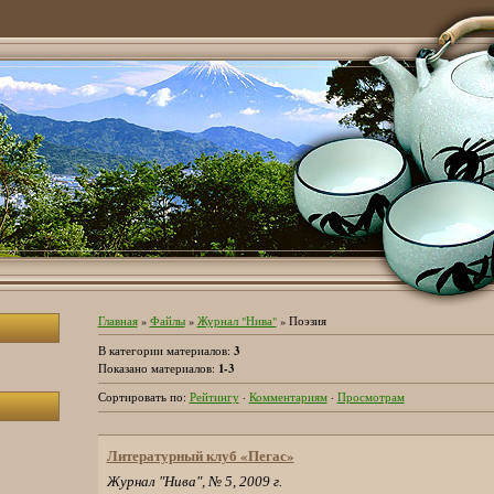
Главная
»
Файлы
»
Журнал "Нива"
» Поэзия
3
В категории материалов
:
1-3
Показано материалов
:
Сортировать по
:
Рейтингу
·
Комментариям
·
Просмотрам
Литературный клуб «Пегас»
Журнал "Нива", № 5, 2009 г.