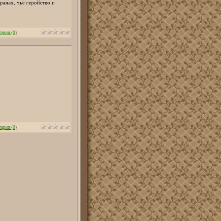
ранах, чьё геройство и
арии (0)
арии (0)