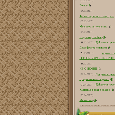
[05.03.2007]
2
Вовка
(
)
[05.03.2007]
Тайна старинного портрета
[05.03.2007]
1
Моя вторая половинка.
(
)
[05.03.2007]
0
Индикатор любви
(
)
[23.03.2007]
[
Дайджест пресс
0
Дешифратор сигналов
(
)
[23.03.2007]
[
Дайджест пр
ГОГОЛЬ, УКРАИНА И РОС
[23.03.2007]
0
НЕ О ЛЮБВИ
(
)
[04.04.2007]
[
Дайджест пресс
0
Продолжение следует...
(
)
[04.04.2007]
[
Дайджест пресс
1
Карнавал в вихре красок
(
)
[05.04.2007]
0
Мечтатель
(
)