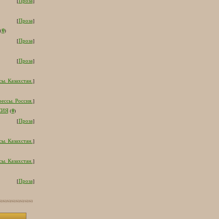
[
Проза
]
[
Проза
]
0
(
)
[
Проза
]
[
Проза
]
ы. Казахстан.
]
ессы. Россия.
]
0
СИЯ
(
)
[
Проза
]
ы. Казахстан.
]
ы. Казахстан.
]
[
Проза
]