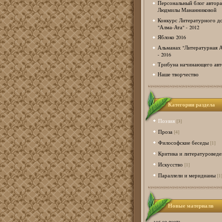
Персональный блог автора
Людмилы Мананниковой
Конкурс Литературного д
"Алма-Ата" - 2012
Яблоко 2016
Альманах "Литературная А
- 2016
Трибуна начинающего авт
Наше творчество
Категории раздела
Поэзия
[3]
Проза
[4]
Философские беседы
[1]
Критика и литературоведе
Искусство
[1]
Параллели и меридианы
[1
Новые материалв