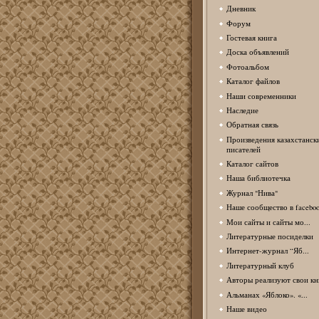
Дневник
Форум
Гостевая книга
Доска объявлений
Фотоальбом
Каталог файлов
Наши современники
Наследие
Обратная связь
Произведения казахстанск
писателей
Каталог сайтов
Наша библиотечка
Журнал "Нива"
Наше сообщество в facebo
Мои сайты и сайты мо...
Литературные посиделки
Интернет-журнал “Яб...
Литературный клуб
Авторы реализуют свои кн
Альманах «Яблоко». «...
Наше видео