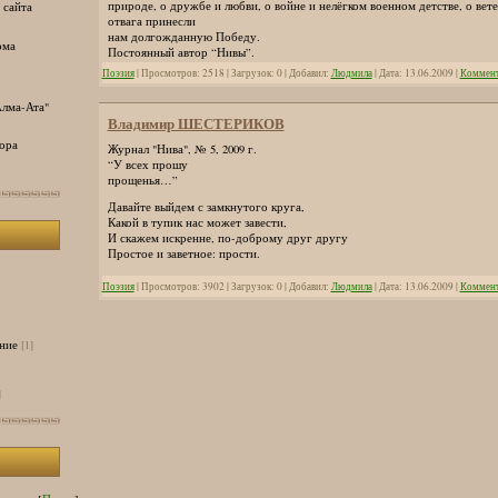
природе, о дружбе и любви, о войне и нелёгком военном детстве, о вете
 сайта
отвага принесли
нам долгожданную Победу.
ома
Постоянный автор “Нивы”.
Поэзия
| Просмотров: 2518 | Загрузок: 0 | Добавил:
Людмила
| Дата:
13.06.2009
|
Коммент
лма-Ата"
Владимир ШЕСТЕРИКОВ
ора
Журнал "Нива", № 5, 2009 г.
“У всех прошу
прощенья…”
Давайте выйдем с замкнутого круга,
Какой в тупик нас может завести,
И скажем искренне, по-доброму друг другу
Простое и заветное: прости.
Поэзия
| Просмотров: 3902 | Загрузок: 0 | Добавил:
Людмила
| Дата:
13.06.2009
|
Коммент
ние
[1]
]