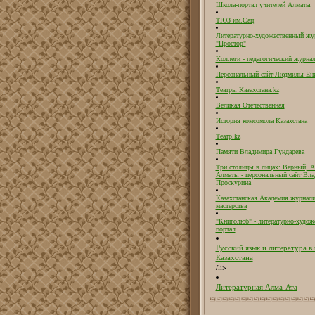
Школа-портал учителей Алматы
ТЮЗ им.Сац
Литературно-художественный жу
"Простор"
Коллеги - педагогический журнал
Персональный сайт Людмилы Ен
Театры Казахстана.kz
Великая Отечественная
История комсомола Казахстана
Театр.kz
Памяти Владимира Гундарева
Три столицы в лицах: Верный, А
Алматы - персональный сайт Вл
Проскурина
Казахстанская Академия журнали
мастерства
"Книголюб" - литературно-худож
портал
Русский язык и литература в
Казахстана
/li>
Литературная Алма-Ата