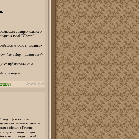
а,
азийского национального
турный клуб “Пегас”,
редставлено на страницах
свет благодаря финансовой
уже публиковались в
одых авторов —
арии (0)
 году. Детство и юность
 целинных земель в совхозе
вых войсках в Группе
сле армии закончил два
то стихи о Родине, о её