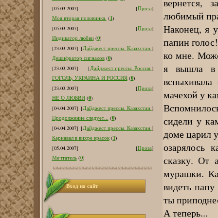
вернется, 
[05.03.2007]
[
Проза
]
любимый пра
1
Моя вторая половинка.
(
)
Наконец, я у
[05.03.2007]
[
Проза
]
0
Индикатор любви
(
)
папин голос!
[23.03.2007]
[
Дайджест прессы. Казахстан.
]
ко мне. Мож
0
Дешифратор сигналов
(
)
я вышла в 
[23.03.2007]
[
Дайджест прессы. Россия.
]
0
ГОГОЛЬ, УКРАИНА И РОССИЯ
(
)
вспыхивала 
[23.03.2007]
[
Проза
]
мачехой у ка
0
НЕ О ЛЮБВИ
(
)
Вспомнилось
[04.04.2007]
[
Дайджест прессы. Казахстан.
]
0
сидели у ка
Продолжение следует...
(
)
[04.04.2007]
[
Дайджест прессы. Казахстан.
]
доме царил у
1
Карнавал в вихре красок
(
)
озарялось к
[05.04.2007]
[
Проза
]
сказку. От 
0
Мечтатель
(
)
мурашки. Ка
видеть папу
Вход на сайт
ты приподне
А теперь...