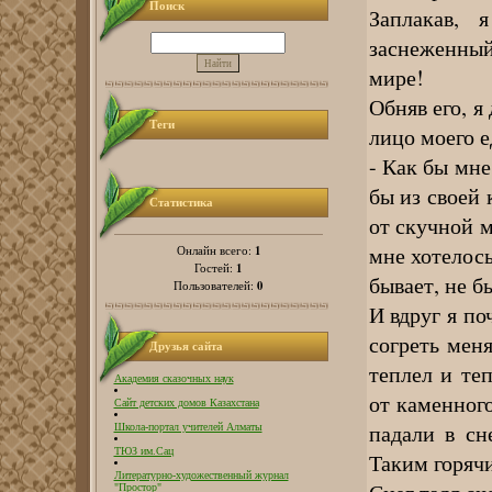
Поиск
Заплакав, 
заснеженный 
мире!
Обняв его, я
Теги
лицо моего е
- Как бы мне
бы из своей 
Статистика
от скучной м
мне хотелось
1
Онлайн всего:
1
Гостей:
бывает, не б
0
Пользователей:
И вдруг я по
согреть меня
Друзья сайта
теплел и те
Академия сказочных наук
от каменного
Сайт детских домов Казахстана
падали в сн
Школа-портал учителей Алматы
ТЮЗ им.Сац
Таким горячи
Литературно-художественный журнал
"Простор"