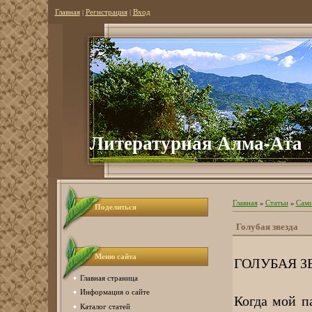
Главная
|
Регистрация
|
Вход
Литературная Алма-Ата
Главная
»
Статьи
»
Сами
Поделиться
Голубая звезда
Меню сайта
ГОЛУБАЯ З
Главная страница
Информация о сайте
Когда мой па
Каталог статей