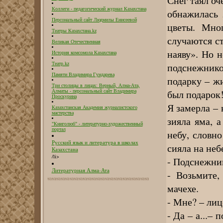
Снег таял оч
Коллеги - педагогический журнал Казахстана
обнажилась 
Персональный сайт Людмилы Енисеевой
цветы. Мно
Театры Казахстана.kz
случаются с
Великая Отечественная
наяву». Но н
История комсомола Казахстана
подснежник
Театр.kz
Памяти Владимира Гундарева
подарку – ж
Три столицы в лицах: Верный, Алма-Ата,
был подарок
Алматы - персональный сайт Владимира
Проскурина
Я замерла – 
Казахстанская Академия журналистского
мастерства
зияла яма, а
"Книголюб" - литературно-художественный
портал
небу, словно
Русский язык и литература в школах
сияла на небе
Казахстана
/li>
- Подснежник
Литературная Алма-Ата
- Возьмите,
мачехе.
- Мне? – лиц
- Да – а...–