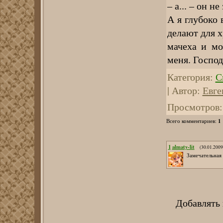
– а... – он н
А я глубоко 
делают для х
мачеха и мо
меня. Госпо
Категория
:
С
|
Автор
:
Евге
Просмотров
:
1
Всего комментариев
:
1
almaty-lit
(30.01.2009
Замечательная 
Добавлять