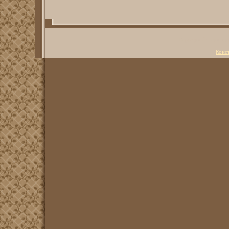
Copyright Литерату
Конс