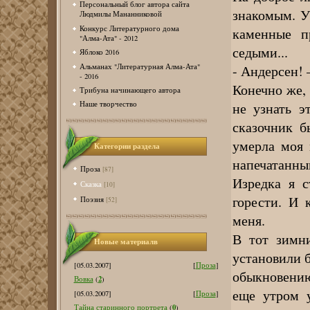
Персональный блог автора сайта
знакомым. У
Людмилы Мананниковой
Конкурс Литературного дома
каменные п
"Алма-Ата" - 2012
седыми...
Яблоко 2016
Альманах "Литературная Алма-Ата"
- Андерсен! –
- 2016
Конечно же,
Трибуна начинающего автора
не узнать э
Наше творчество
сказочник б
умерла моя 
Категории раздела
напечатанным
Проза
[87]
Изредка я с
Сказка
[10]
горести. И 
Поэзия
[52]
меня.
В тот зимни
Новые материалв
установили б
[05.03.2007]
[
Проза
]
обыкновению
2
Вовка
(
)
еще утром у
[05.03.2007]
[
Проза
]
0
Тайна старинного портрета
(
)