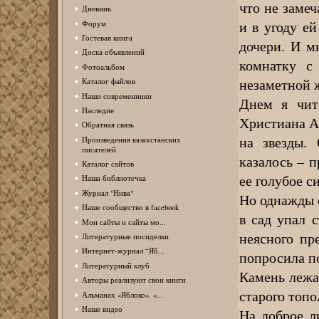
что не замеч
Дневник
и в угоду ей
Форум
Гостевая книга
дочери. И м
Доска объявлений
комнатку с
Фотоальбом
незаметной 
Каталог файлов
Наши современники
Днем я чит
Наследие
Христиана Ан
Обратная связь
на звезды. 
Произведения казахстанских
писателей
казалось – п
Каталог сайтов
ее голубое с
Наша библиотечка
Журнал "Нива"
Но однажды о
Наше сообщество в facebook
в сад упал 
Мои сайты и сайты мо...
неясного пр
Литературные посиделки
Интернет-журнал “Яб...
попросила по
Литературный клуб
Камень лежа
Авторы реализуют свои книги
старого топо
Альманах «Яблоко». «...
Наше видео
На доброе л