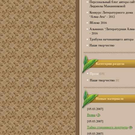
Персональный блог автора сай
Людмилы Мананниковой
Конкурс Литературного дома
"Алма-Ата" - 2012
Яблоко 2016
Альманах "Литературная Алма
- 2016
Трибуна начинающего автора
Наше творчество
Категории раздела
Проза
[15]
Наше творчество
[0]
Новые материалв
[05.03.2007]
2
Вовка
(
)
[05.03.2007]
0
Тайна старинного портрета
(
)
[05.03.2007]