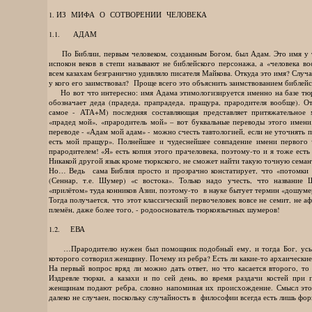
1. ИЗ МИФА О СОТВОРЕНИИ ЧЕЛОВЕКА
1.1. АДАМ
По Библии, первым человеком, созданным Богом, был Адам. Это имя у т
испокон веков в степи называют не библейского персонажа, а «человека в
всем казахам безгранично удивляло писателя Майкова. Откуда это имя? Случа
у кого его заимствовал? Проще всего это объяснить заимствованием библе
Но вот что интересно: имя Адама этимологизируется именно на базе тюрк
обозначает деда (прадеда, прапрадеда, пращура, прародителя вообще).
самое - АТА+М) последняя составляющая представляет притяжательное 
«прадед мой», «прародитель мой» – вот буквальные переводы этого имени.
переводе - «Адам мой адам» - можно счесть тавтологией, если не уточнять
есть мой пращур». Полнейшее и чудеснейшее совпадение имени первого 
прародителем! «Я» есть копия этого прачеловека, поэтому-то и я тоже есть 
Никакой другой язык кроме тюркского, не сможет найти такую точную сема
Но… Ведь сама Библия просто и прозрачно констатирует, что «потомки
(Сеннар, т.е. Шумер) «с востока». Только надо учесть, что название
«прилётом» туда конников Азии, поэтому-то в науке бытует термин «дошуме
Тогда получается, что этот классический первочеловек вовсе не семит, не а
племён, даже более того, - родооснователь тюркоязычных шумеров!
1.2. ЕВА
…Прародителю нужен был помощник подобный ему, и тогда Бог, усыпи
которого сотворил женщину. Почему из ребра? Есть ли какие-то архаические
На первый вопрос вряд ли можно дать ответ, но что касается второго, то
Издревле тюрки, а казахи и по сей день, во время раздачи костей при
женщинам подают ребра, словно напоминая их происхождение. Смысл этог
далеко не случаен, поскольку случайность в философии всегда есть лишь фо