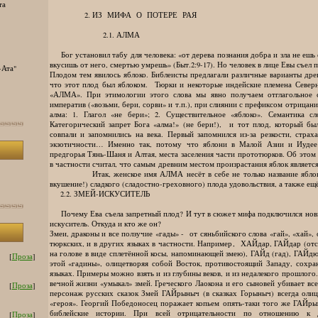
та
2. ИЗ МИФА О ПОТЕРЕ РАЯ
2.1. АЛМА
Бог установил табу для человека: «от дерева познания добра и зла не ешь о
вкусишь от него, смертью умрешь» (Быт.2:9-17). Но человек в лице Евы съел п
-Ата"
Плодом тем явилось яблоко. Библеисты предлагали различные варианты древ
что этот плод был яблоком. Тюрки и некоторые индейские племена Север
«АЛМА». При этимологии этого слова мы явно получаем отглагольное су
императив («возьми, бери, сорви» и т.п.), при слиянии с префиксом отрицани
алма: 1. Глагол «не бери»; 2. Существительное «яблоко». Семантика с
Категорический запрет Бога «алма!» (не бери!), и тот плод, который бы
совпали и запомнились на века. Первый запомнился из-за резкости, стра
экзотичности… Именно так, потому что яблони в Малой Азии и Иудее 
предгорья Тянь-Шаня и Алтая, места заселения части прототюрков. Об этом
в частности считал, что самым древним местом произрастан
Итак, женское имя АЛМА несёт в себе не только название яблока, 
вкушение!) сладкого (сладостно-греховного) плода удовольствия, а также е
2.2. ЗМЕЙ-ИСКУСИТЕЛЬ
Почему Ева съела запретный плод? И тут в сюжет мифа подключился нов
искуситель. Откуда и кто же он?
Змеи, драконы и все ползучие «гады» - от сяньбийского слова «гай», «хай», 
тюркских, и в других языках в частности. Например, ХАЙдар, ГАЙдар (от
на голове в виде сплетённой косы, напоминающей змею), ГАЙд (гад), ГАЙдю
[
Проза
]
этой «гадины», олицетворяя собой Восток, противостоящий Западу, сохра
языках. Примеры можно взять и из глубины веков, и из недалекого прошлог
вечной жизни «умыкал» змей. Греческого Лаокона и его сыновей убивает вс
[
Проза
]
персонаж русских сказок Змей ГАЙрыныч (в сказках Горыныч) всегда олиц
«героя». Георгий Победоносец поражает копьем опять-таки того же ГАЙры
библейские истории. При всей отрицательности по отношению к д
[
Проза
]