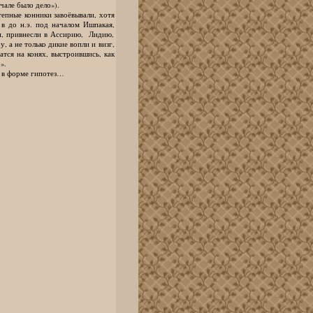
чале было дело»).
епные конники завоёвывали, хотя
 в до н.э. под началом Ишпакая,
и, привнесли в Ассирию, Лидию,
 а не только дикие вопли и визг,
атся на конях, выстроившись, как
».
т в форме гипотез…