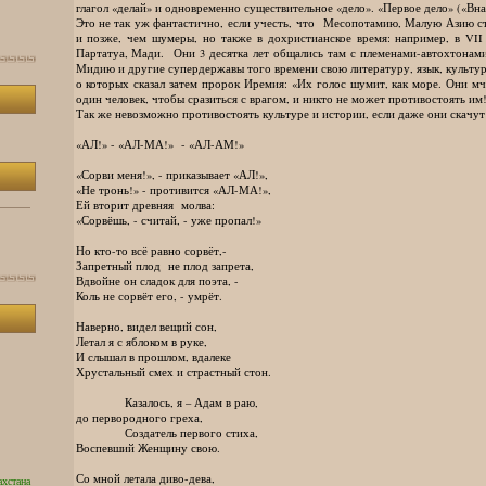
глагол «делай» и одновременно существительное «дело». «Первое дело» («Вна
Это не так уж фантастично, если учесть, что Месопотамию, Малую Азию ст
и позже, чем шумеры, но также в дохристианское время: например, в VII
Партатуа, Мади. Они 3 десятка лет общались там с племенами-автохтонам
Мидию и другие супердержавы того времени свою литературу, язык, культуру,
о которых сказал затем пророк Иремия: «Их голос шумит, как море. Они мч
один человек, чтобы сразиться с врагом, и никто не может противостоять им!
Так же невозможно противостоять культуре и истории, если даже они скачу
«АЛ!» - «АЛ-МА!» - «АЛ-АМ!»
«Сорви меня!», - приказывает «АЛ!»,
«Не тронь!» - противится «АЛ-МА!»,
Ей вторит древняя молва:
«Сорвёшь, - считай, - уже пропал!»
Но кто-то всё равно сорвёт,-
Запретный плод не плод запрета,
Вдвойне он сладок для поэта, -
Коль не сорвёт его, - умрёт.
Наверно, видел вещий сон,
Летал я с яблоком в руке,
И слышал в прошлом, вдалеке
Хрустальный смех и страстный стон.
Казалось, я – Адам в раю,
до первородного греха,
Создатель первого стиха,
Воспевший Женщину свою.
Со мной летала диво-дева,
ахстана