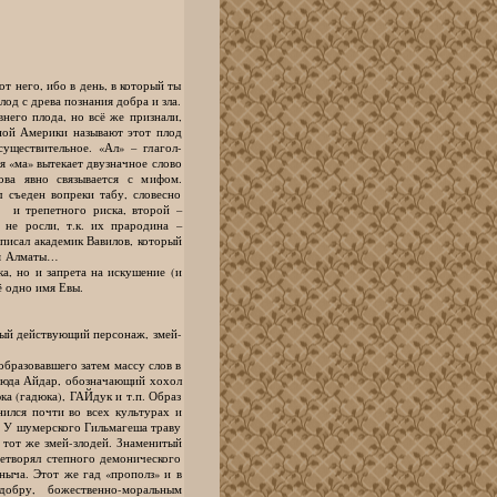
т него, ибо в день, в который ты
лод с древа познания добра и зла.
него плода, но всё же признали,
ной Америки называют этот плод
ществительное. «Ал» – глагол-
я «ма» вытекает двузначное слово
лова явно связывается с мифом.
л съеден вопреки табу, словесно
ха и трепетного риска, второй –
не росли, т.к. их прародина –
 писал академик Вавилов, который
ия яблок является Алматы…
но и запрета на искушение (и
щё одно имя Евы.
ый действующий персонаж, змей-
образовавшего затем массу слов в
сюда Айдар, обозначающий хохол
ка (гадюка), ГАЙдук и т.п. Образ
нился почти во всех культурах и
о. У шумерского Гильмагеша траву
е тот же змей-злодей. Знаменитый
етворял степного демонического
ныча. Этот же гад «прополз» и в
обру, божественно-моральным