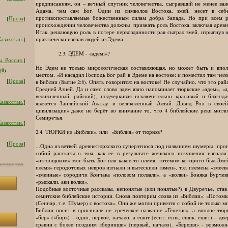
предписаниям, он – вечный спутник человечества, сыгравший не менее ва
Адама, чем сам Бог. Один из символов Востока, змей, несет в себе
противопоставляемые божественным силам добра Запада. Но при всем 
[
Проза
]
происхождении человечества должны признать роль Востока, включая древн
Итак, решающую роль в потере первозданности рая сыграл змей, изрыгнув 
практически изгнав людей из Эдема.
азахстан.
]
2.3. ЭДЕМ - «әдемi»?
. Россия.
]
Но Эдем не только мифологическая составляющая, но может быть и впол
0
(
)
местом. «И насадил Господь Бог рай в Эдеме на востоке; и поместил там чело
[
Проза
]
в Библии (Бытие 2:8). Опять говорится: на востоке! Не случайно, что это рай
Средней Азией. Да и само слово эдем явно напоминает тюркские «адем», «ад
великолепный, райский), подчеркивая исключительно красивый и благод
азахстан.
]
является Заилийский Алатау и великолепный Алтай. Дэвид Рол в своей
цивилизации» даже не берёт во внимание то, что 4 библейские реки могли
Семиречья.
азахстан.
]
2.4. ТЮРКИ из «Библии», или «Библия» от тюрков?
[
Проза
]
...Одна из ветвей древнетюркского суперэтноса под названием шумеры про
собой рассказы о том, как её в результате женского искушения изгнал
«изгонщиком» мог быть Бог или какое-то племя, тотемом которого был Змей
племя» геродотовых невров изгнали и вытеснили «змеи», т.е. племена «змеев
«змеиные» сородичи Кончака «полозом ползали», а «волки» Боняка Бурчеви
«рыскали, аки волки».
Подобные восточные рассказы, непонятые (или понятые?) в Двуречье, ста
семитские библейские истории. Снова повторим слова из «Библии»: «Пото
(Сеннар, т.е. Шумер) с востока». Они же могли привезти с собой не только м
Библии носит в оригинале не греческое название «Генезис», а вполне тюрк
«бер» («бир») – одно, первое, начало, а ешит (есит, есик, ешик, ешит) – дв
сравни с более поздним «беринши» (первый, начало). «Береши» - возможн