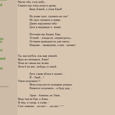
Нагие оба, голо небо,
ой
Сманил нас плод искуса-древа,
Была Алмой, а стала Евой!
Но разве грех, грешить во сне?
Не грех грешить и наяву,
Давно нарушены табу -
Грех в индивиде и вовне.
Потомки мы Адама, Евы,
Точней, - плоды их «первогреха»,
Ата,
Оставим праведность для смеха,
ра
Направо – праведник, а нам – налево!
ого
Ты, как клубок, иль шар земной,
енный
Куда же катишься, Алма?
Пока не смыла нас волна,
Хотя б на миг, побудь со мной.
лах
Грех слаще яблок и гранат…
Я – Змей…*
Умею искушать!?!
Мою искусность женщине решать,
Решится согрешить – я буду рад…
Эдем – Алматы, не Элам,
Ведь там не Ева, а Алма -
И мёд, и сахар, и халва –
Слог изменю: «ал-ма!» - «ал-ам!» * *