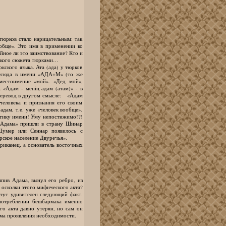
юрков стало нарицательным: так
ообще». Это имя в применении ко
йное ли это заимствование? Кто и
йского сюжета тюрками…
ского языка. Ата (ада) у тюрков
 Отсюда в имени «АДА+М» (то же
местоимение «мой». «Дед мой»,
 «Адам - менің адам (атам)» - в
 перевод в другом смысле: «Адам
человека и признания его своим
адам, т.е. уже «человек вообще».
нтику имени! Уму непостижимо!?!
 Адама» пришли в страну Шинар
 Шумер или Сеннар появилось с
рское население Двуречья».
фриканец, а основатель восточных
в Адама, вынул его ребро, из
 осколки этого мифического акта?
 тут удивителен следующий факт.
 потреблении бешбармака именно
о акта давно утерян, но сам он
рма проявления необходимости.