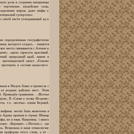
жную роль в создании напарницы
 чертовские, злодейские силы,
разделении миров, даже мифы о
етюркский суперэтнос.
из своей пасти огнедышащий ад и
не определенным географически
века, которого создал», - пишется
ское место связывается с Алтаем и
емi», «эдем» (красота, красивый,
атный природный край, каким и
 претенциозной книге «Генезис
 протекать в составе казахского
никла в Малую Азию и принесла с
и из родных райских мест. Этим
. Приведём сравнения... «Волчье
еров». В «Слове о полку Игореве»
ча, т.е. «волчье» племя Бершей,
в мифами, могли быть включены в
мки Адама пришли в страну Шинар
ифы, но и язык. Например, 1 книга
ское: «Берешит» («Начало»), где
ерь. Возможна и иная этимология:
ая праформа этого слова, а ит –