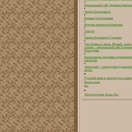
Персональный сайт Людмилы Енисеев
Театры Казахстана.kz
Великая Отечественная
История комсомола Казахстана
Театр.kz
Памяти Владимира Гундарева
Три столицы в лицах: Верный, Алма-
Алматы - персональный сайт Владими
Проскурина
Казахстанская Академия журналистск
мастерства
"Книголюб" - литературно-художеств
портал
Русский язык и литература в шко
Казахстана
/li>
Литературная Алма-Ата