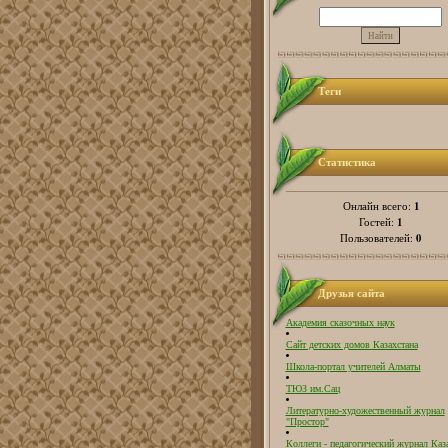
Теги
Статистика
1
Онлайн всего:
1
Гостей:
0
Пользователей:
Друзья сайта
Академия сказочных наук
Сайт детских домов Казахстана
Школа-портал учителей Алматы
ТЮЗ им.Сац
Литературно-художественный журнал
"Простор"
Коллеги - педагогический журнал Каз