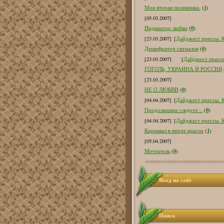
1
Моя вторая половинка.
(
)
[05.03.2007]
0
Индикатор любви
(
)
[23.03.2007]
[
Дайджест прессы. К
0
Дешифратор сигналов
(
)
[23.03.2007]
[
Дайджест прессы
ГОГОЛЬ, УКРАИНА И РОССИЯ
[23.03.2007]
0
НЕ О ЛЮБВИ
(
)
[04.04.2007]
[
Дайджест прессы. К
0
Продолжение следует...
(
)
[04.04.2007]
[
Дайджест прессы. К
1
Карнавал в вихре красок
(
)
[05.04.2007]
0
Мечтатель
(
)
Вход на сайт
Поиск