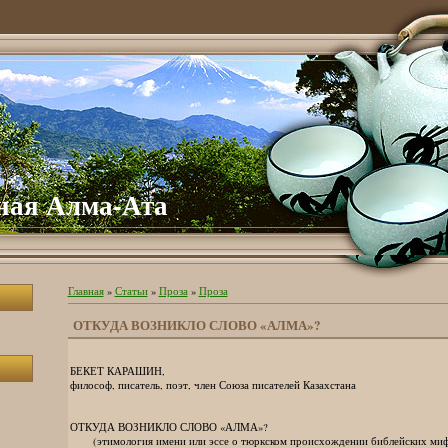
ная Алма-Ата
Главная
»
Статьи
»
Проза
»
Проза
ОТКУДА ВОЗНИКЛО СЛОВО «АЛМА»?
БЕКЕТ КАРАШИН,
философ, писатель, поэт, член Союза писателей Казахстана
ОТКУДА ВОЗНИКЛО СЛОВО «АЛМА»?
(этимология имени или эссе о тюркском происхождении библейских миф