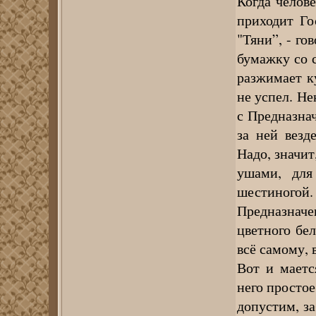
Когда челове
приходит Го
"Тяни”, - го
бумажку со 
разжимает ку
не успел. Не
с Предназнач
за ней везд
Надо, значит
ушами, для
шестиног
Предназнач
цветного бе
всё самому, 
Вот и маетс
него простое
допустим, з