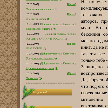
Не получает
[05.03.2007]
[
Проза
]
комплексуеш
1
Моя вторая половинка.
(
)
то важное.
[05.03.2007]
[
Проза
]
0
Индикатор любви
(
)
авторов, п
[23.03.2007]
[
Дайджест прессы. Казахстан.
]
муки. Вот с
0
Дешифратор сигналов
(
)
бессилия со
[23.03.2007]
[
Дайджест прессы. Россия.
]
0
ГОГОЛЬ, УКРАИНА И РОССИЯ
(
)
можно годам
[23.03.2007]
[
Проза
]
книг, да не 
0
НЕ О ЛЮБВИ
(
)
так ты все 
[04.04.2007]
[
Дайджест прессы. Казахстан.
]
0
только тебе 
Продолжение следует...
(
)
[04.04.2007]
[
Дайджест прессы. Казахстан.
]
Защищено о
1
Карнавал в вихре красок
(
)
воспроизвест
[05.04.2007]
[
Проза
]
Да, Горчев о
0
Мечтатель
(
)
что под его 
своевольны
Вход на сайт
мгновенно
выстраивают