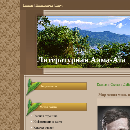
Главная
|
Регистрация
|
Вход
Литературная Алма-Ата
Главная
»
Статьи
»
Дайд
Поделиться
Мир ловил меня, н
Меню сайта
Главная страница
Информация о сайте
Каталог статей