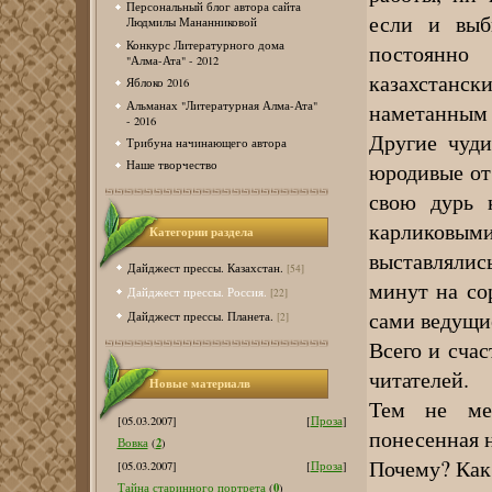
Персональный блог автора сайта
если и выб
Людмилы Мананниковой
Конкурс Литературного дома
постоянно
"Алма-Ата" - 2012
казахстан
Яблоко 2016
Альманах "Литературная Алма-Ата"
наметанным 
- 2016
Другие чуди
Трибуна начинающего автора
юродивые от
Наше творчество
свою дурь 
карликовы
Категории раздела
выставлялис
Дайджест прессы. Казахстан.
[54]
минут на сор
Дайджест прессы. Россия.
[22]
сами ведущи
Дайджест прессы. Планета.
[2]
Всего и счас
читателей.
Новые материалв
Тем не мен
[05.03.2007]
[
Проза
]
понесенная н
2
Вовка
(
)
Почему? Как
[05.03.2007]
[
Проза
]
0
Тайна старинного портрета
(
)