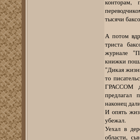
конторам, 
переводчик
тысячи баксо
А потом вдр
триста бакс
журнале "П
книжки пошл
"Дикая жизн
то писатель
ГРАССОМ да
предлагал 
наконец дал
И опять жизн
убежал.
Уехал в дер
области, с