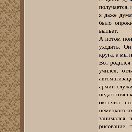
получается, 
я даже дума
было опроки
выпьет.
А потом пон
уходить. Он
круга, а мы 
Вот родился 
учился, от
автоматизац
армии служи
педагогичес
окончил ег
немецкого яз
занимался 
рисование, 