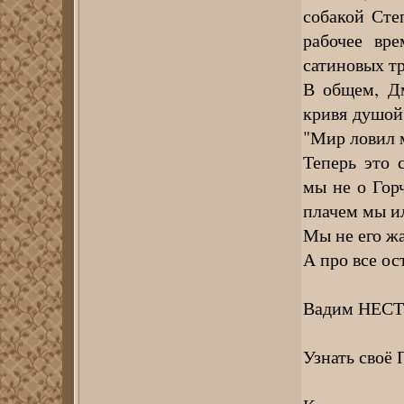
собакой Сте
рабочее вр
сатиновых тр
В общем, Дм
кривя душой
"Мир ловил м
Теперь это 
мы не о Горч
плачем мы и
Мы не его жа
А про все ос
Вадим НЕСТЕ
Узнать своё 