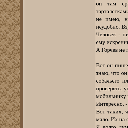
он там ср
тарталетками
не имею, н
неудобно. В
Человек - п
ему искренн
А Горчев не 
Вот он пишет
знаю, что он
собачьего п
проверять: у
мобильнику 
Интересно, -
Вот таких, 
мало. Их на 
Я долго дум