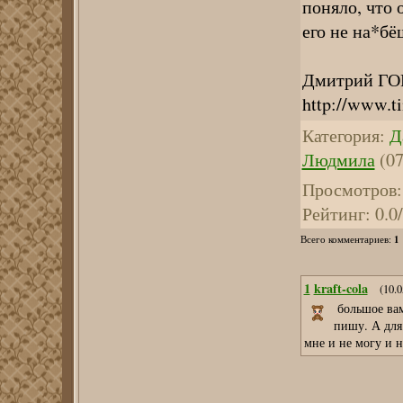
поняло, что 
его не на*бё
Дмитрий Г
http://www.t
Категория
:
Д
Людмила
(07
Просмотров
:
Рейтинг
:
0.0
/
1
Всего комментариев
:
1
kraft-cola
(10.0
большое вам
пишу. А для
мне и не могу и не