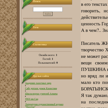
Поиск
в его текста
говорить, 
действител
ценность Гор
Теги
А в чем?.. Зн
Писатель ЖИ
Статистика
творчество Х
не может рас
1
Онлайн всего:
1
Гостей:
вещи своим
0
Пользователей:
ПУШКИНА не 
но вряд ли 
Друзья сайта
мало кто 
Академия сказочных наук
БОРАТЫНСК
Сайт детских домов Казахстана
Я так думаю,
Школа-портал учителей Алматы
ТЮЗ им.Сац
на последн
Литературно-художественный журнал
"Простор"