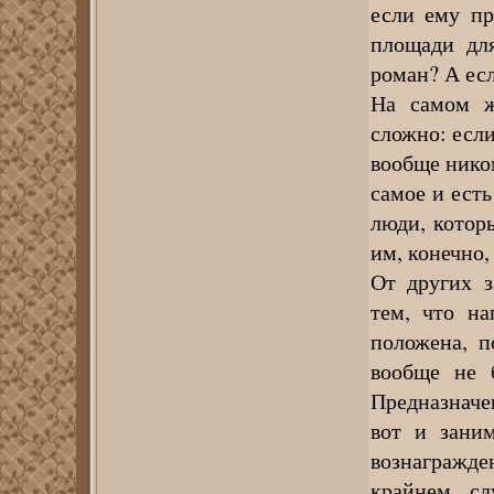
если ему пр
площади для
роман? А есл
На самом ж
сложно: если
вообще ником
самое и есть
люди, которы
им, конечно,
От других з
тем, что на
положена, п
вообще не б
Предназначен
вот и заним
вознагражде
крайнем сл