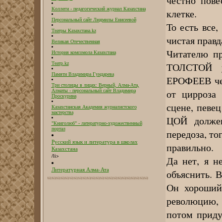
честно пове
Коллеги - педагогический журнал Казахстана
клетке.
Персональный сайт Людмилы Енисеевой
То есть все,
Театры Казахстана.kz
чистая правд
Великая Отечественная
Читателю пр
История комсомола Казахстана
ТОЛСТОЙ у
Театр.kz
Памяти Владимира Гундарева
ЕРОФЕЕВ чес
Три столицы в лицах: Верный, Алма-Ата,
от цирроза 
Алматы - персональный сайт Владимира
Проскурина
сцене, певец
Казахстанская Академия журналистского
мастерства
ЦОЙ долже
"Книголюб" - литературно-художественный
портал
передоза, то
Русский язык и литература в школах
правильно.
Казахстана
/li>
Да нет, я н
Литературная Алма-Ата
объяснить. 
Он хороший
революцию, 
потом приду