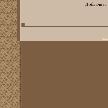
Добавлять
Copyright Литерату
Конс