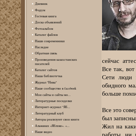
Дневник
Форум
Гостевая книга
Доска объявлений
Фотоальбом
Каталог файлов
Наши современники
Наследие
Обратная связь
сейчас атте
Произведения казахстанских
писателей
Все так, вот
Каталог сайтов
Сети люди 
Наша библиотечка
Журнал "Нива"
обидного ма
Наше сообщество в facebook
больше похож
Мои сайты и сайты мо...
Литературные посиделки
Интернет-журнал “Яб...
Все это сов
Литературный клуб
был записны
Авторы реализуют свои книги
Жил на каки
Альманах «Яблоко». «...
Наше видео
работы, ни 