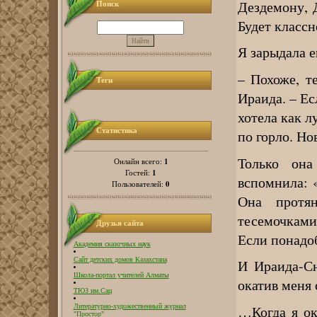
Дездемону, 
Поиск
Будет классн
Я зарыдала е
– Похоже, те
Теги
Ираида. – Ес
хотела как л
Статистика
по горло. Но
Только она
1
Онлайн всего:
1
Гостей:
вспомнила: 
0
Пользователей:
Она протя
тесемочками,
Друзья сайта
Если понадо
Академия сказочных наук
Сайт детских домов Казахстана
И Ираида-Сн
Школа-портал учителей Алматы
окатив меня
ТЮЗ им.Сац
…Когда я ок
Литературно-художественный журнал
"Простор"