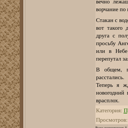
вечно лежащ
ворчание по 
Стакан с вод
вот такого 
друга с пол
просьбу Анг
или в Небес
перепутал за
В общем, 
расстались.
Теперь я ж
новогодний 
врасплох.
Категория
:
П
Просмотров
:
1
Всего комментариев
: