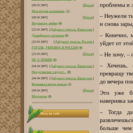
проблемы и л
[05.03.2007]
[
Проза
]
1
Моя вторая половинка.
(
)
– Неужели т
[05.03.2007]
[
Проза
]
и снова зар
0
Индикатор любви
(
)
[23.03.2007]
[
Дайджест прессы. Казахстан.
]
– Конечно, 
0
Дешифратор сигналов
(
)
уйдет от это
[23.03.2007]
[
Дайджест прессы. Россия.
]
0
ГОГОЛЬ, УКРАИНА И РОССИЯ
(
)
– Не хочу, –
[23.03.2007]
[
Проза
]
0
НЕ О ЛЮБВИ
(
)
– Хочешь, 
[04.04.2007]
[
Дайджест прессы. Казахстан.
]
превращу тво
0
Продолжение следует...
(
)
[04.04.2007]
[
Дайджест прессы. Казахстан.
]
до вечера по
1
Карнавал в вихре красок
(
)
[05.04.2007]
[
Проза
]
Это уже б
0
Мечтатель
(
)
наверняка за
– Тогда д
Вход на сайт
развлечешьс
больше чем