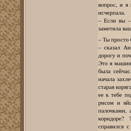
вопрос, и я
исчерпала.
– Если вы –
заметила ваш
– Ты просто 
– сказал Ан
дорогу и поч
Это я машин
была сейчас
начала захле
старая коряг
ее к тебе п
рисом и яй
палочками, 
коридоре? 
справился с