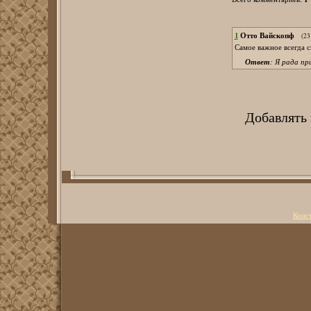
1
Отто Вайскопф
(23
Самое важное всегда с
Ответ
: Я рада п
Добавлять
Copyright Литерату
Конс