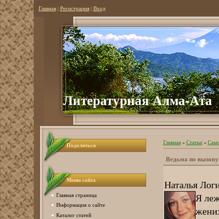
Главная
|
Регистрация
|
Вход
Литературная Алма-Ата
Главная
»
Статьи
»
Сами
Поделиться
Ведьма по вызову
Меню сайта
Наталья Лог
Я леж
Главная страница
Информация о сайте
жених
Каталог статей