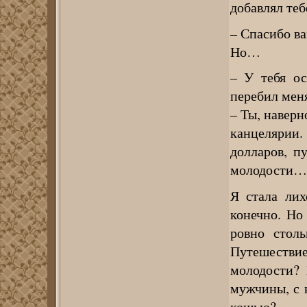
добавлял теб
– Спасибо ва
Но…
– У тебя ос
перебил мен
– Ты, навер
канцелярии.
долларов, п
молодости…
Я стала лих
конечно. Но
ровно столь
Путешестви
молодости? 
мужчины, с 
кошью?