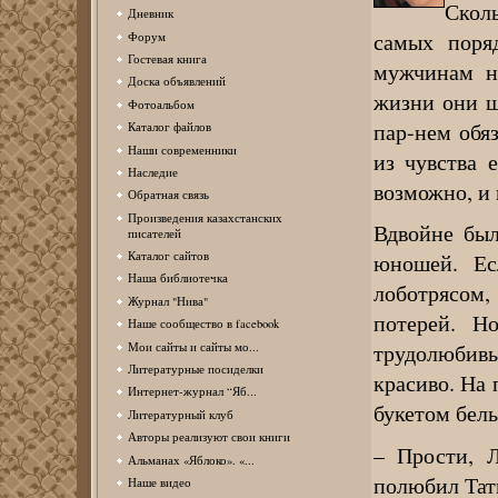
Сколь
Дневник
самых поря
Форум
Гостевая книга
мужчинам н
Доска объявлений
жизни они щ
Фотоальбом
пар-нем обяз
Каталог файлов
Наши современники
из чувства 
Наследие
возможно, и 
Обратная связь
Произведения казахстанских
Вдвойне был
писателей
Каталог сайтов
юношей. Ес
Наша библиотечка
лоботрясом,
Журнал "Нива"
потерей. Н
Наше сообщество в facebook
трудолюбивы
Мои сайты и сайты мо...
Литературные посиделки
красиво. На
Интернет-журнал “Яб...
букетом белы
Литературный клуб
Авторы реализуют свои книги
– Прости, Л
Альманах «Яблоко». «...
полюбил Тат
Наше видео