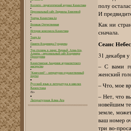
полу остала
Коллеги - педагогический журнал Казахстана
И предвидитс
Персональный сайт Людмилы Енисеевой
Театры Казахстана.kz
Как ни стран
Великая Отечественная
сначала.
История комсомола Казахстана
Театр.kz
Сеанс Небес
Памяти Владимира Гундарева
Три столицы в лицах: Верный, Алма-Ата,
31 декабря у
Алматы - персональный сайт Владимира
Проскурина
Казахстанская Академия журналистского
– С вами го
мастерства
женский гол
"Книголюб" - литературно-художественный
портал
– Что, мое в
Русский язык и литература в школах
Казахстана
/li>
– Нет, что в
Литературная Алма-Ата
новейшим те
земле, може
ваш номер оч
три во-прос