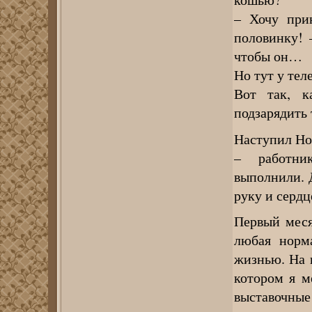
– Хочу при
половинку! 
чтобы он…
Но тут у тел
Вот так, к
подзарядить 
Наступил Но
– работни
выполнили. 
руку и сердц
Первый меся
любая норм
жизнью. На п
котором я м
выставочные