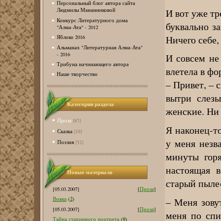
Персональный блог автора сайта
И вот уже тр
Людмилы Мананниковой
Конкурс Литературного дома
буквально з
"Алма-Ата" - 2012
Ничего себе,
Яблоко 2016
Альманах "Литературная Алма-Ата"
- 2016
И совсем не
Трибуна начинающего автора
влетела в фо
Наше творчество
– Привет, – 
вытри слезы
Категории раздела
женские. Ни 
Проза
[87]
Я наконец-т
Сказка
[10]
у меня незв
Поэзия
[52]
минуты горя
настоящая в
Новые материалв
старый пыле
[05.03.2007]
[
Проза
]
2
– Меня зовут
Вовка
(
)
[05.03.2007]
[
Проза
]
меня по спи
0
Тайна старинного портрета
(
)