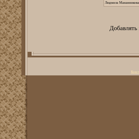
Людмила Мананникова
Добавлять
Copyright Литерату
Конс