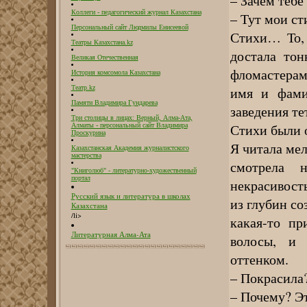
– Зачем тебе
Коллеги - педагогический журнал Казахстана
– Тут мои ст
Персональный сайт Людмилы Енисеевой
Стихи… То, 
Театры Казахстана.kz
достала то
Великая Отечественная
фломастерам
История комсомола Казахстана
имя и фами
Театр.kz
Памяти Владимира Гундарева
заведения те
Три столицы в лицах: Верный, Алма-Ата,
Стихи были 
Алматы - персональный сайт Владимира
Проскурина
Я читала мел
Казахстанская Академия журналистского
мастерства
смотрела 
"Книголюб" - литературно-художественный
портал
некрасивость
Русский язык и литература в школах
из глубин со
Казахстана
/li>
какая-то пр
Литературная Алма-Ата
волосы, и 
оттенком.
– Покрасила?
– Почему? Эт