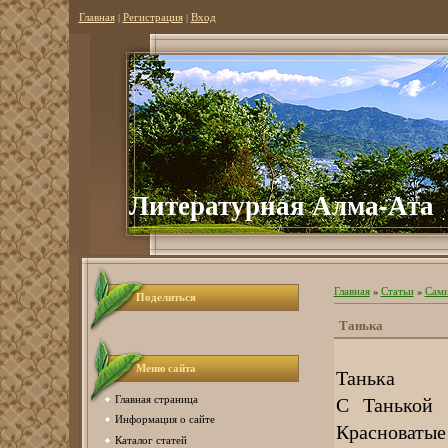
Главная
|
Регистрация
|
Вход
Литературная Алма-Ата
Главная
»
Статьи
»
Сами
Поделиться
Танька
Меню сайта
Танька
С Танькой 
Главная страница
Информация о сайте
Красноватые
Каталог статей