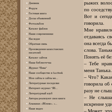
рыжих волос
Дневник
по соседству
Форум
Гостевая книга
Вот и сегод
Доска объявлений
говорила.
Фотоальбом
Мне нравило
Каталог файлов
Наши современники
отдаваясь с
Наследие
она всегда б
Обратная связь
слова. Таньк
Произведения казахстанских
писателей
Понять её бе
Каталог сайтов
– Тебе нрав
Наша библиотечка
Журнал "Нива"
меня Танька.
Наше сообщество в facebook
– Что? Какая
Мои сайты и сайты мо...
говорила об
Литературные посиделки
Интернет-журнал “Яб...
разу не слыш
Литературный клуб
– Не слыша
Авторы реализуют свои книги
искренне уди
Альманах «Яблоко». «...
Наше видео
– Может, это