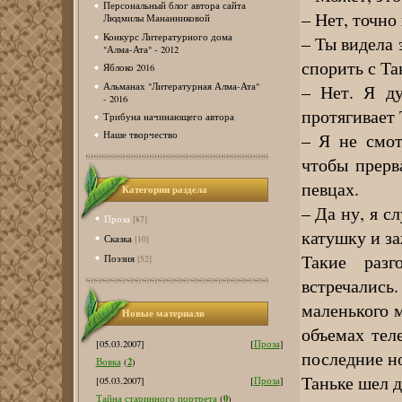
Персональный блог автора сайта
– Нет, точно
Людмилы Мананниковой
Конкурс Литературного дома
– Ты видела 
"Алма-Ата" - 2012
спорить с Та
Яблоко 2016
Альманах "Литературная Алма-Ата"
– Нет. Я ду
- 2016
протягивает
Трибуна начинающего автора
– Я не смот
Наше творчество
чтобы прерв
певцах.
Категории раздела
– Да ну, я с
Проза
[87]
катушку и з
Сказка
[10]
Такие раз
Поэзия
[52]
встречалис
маленького м
Новые материалв
объемах тел
[05.03.2007]
[
Проза
]
последние н
2
Вовка
(
)
Таньке шел д
[05.03.2007]
[
Проза
]
0
Тайна старинного портрета
(
)