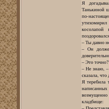
Я догадыва
Танькиной ш
по-настояще
утихомирил 
косолапой 
поздоровался
– Ты давно н
– Он долже
доверительно
– Это точно?
– Не знаю, –
сказала, чт
Я теребила 
написанных 
возмущенно 
кладбище:
– Представля