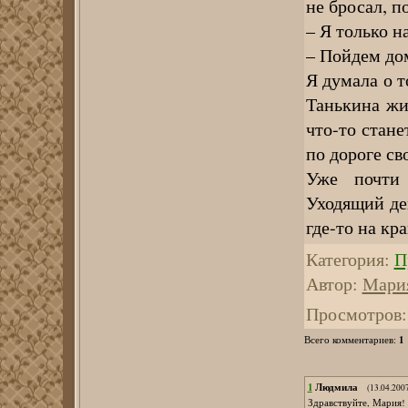
не бросал, п
– Я только н
– Пойдем до
Я думала о т
Танькина жиз
что-то стане
по дороге св
Уже почти 
Уходящий де
где-то на кр
Категория
:
П
Автор
:
Мари
Просмотров
:
1
Всего комментариев
:
1
Людмила
(13.04.200
Здравствуйте, Мария! 