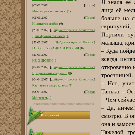
Я знала её 
[05.03.2007]
[
Проза
]
лица её мел
1
Моя вторая половинка.
(
)
больше на с
[05.03.2007]
[
Проза
]
0
Индикатор любви
(
)
скрипучий,
[23.03.2007]
[
Дайджест прессы. Казахстан.
]
Портили зу
0
Дешифратор сигналов
(
)
малыша, крив
[23.03.2007]
[
Дайджест прессы. Россия.
]
0
ГОГОЛЬ, УКРАИНА И РОССИЯ
(
)
– Куда пойде
[23.03.2007]
[
Проза
]
всегда инте
0
НЕ О ЛЮБВИ
(
)
откровенно 
[04.04.2007]
[
Дайджест прессы. Казахстан.
]
0
троечницей.
Продолжение следует...
(
)
[04.04.2007]
[
Дайджест прессы. Казахстан.
]
– Нет, учит
1
Карнавал в вихре красок
(
)
Танька. – Ос
[05.04.2007]
[
Проза
]
– Чем сейча
0
Мечтатель
(
)
– Да, ничем
смотрю. В ог
Вход на сайт
она и замолч
Тяжелой гр