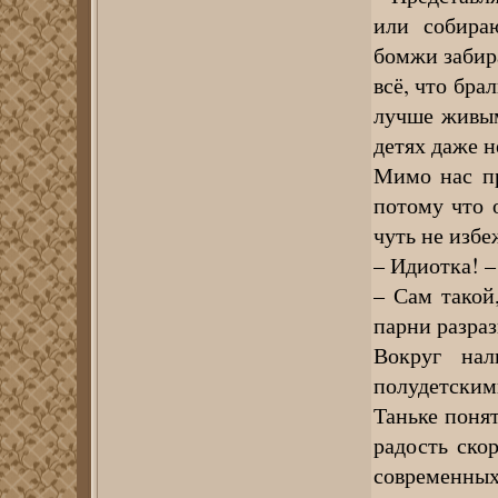
или собира
бомжи забира
всё, что бра
лучше живым
детях даже н
Мимо нас пр
потому что 
чуть не изб
– Идиотка! –
– Сам такой
парни разраз
Вокруг на
полудетским
Таньке понят
радость ско
современных 