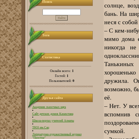
Поиск
солнце, воз
бань. На ши
неся с собой
– С кем-нибу
Теги
мимо дома е
никогда не
одноклассни
Статистика
Танькиных
хорошенько
1
Онлайн всего:
1
Гостей:
дружила. О
0
Пользователей:
возможно, бы
её.
Друзья сайта
– Нет. У все
Академия сказочных наук
вспомнив с
Сайт детских домов Казахстана
поздороваем
Школа-портал учителей Алматы
ТЮЗ им.Сац
сумкой.
Литературно-художественный журнал
"Простор"