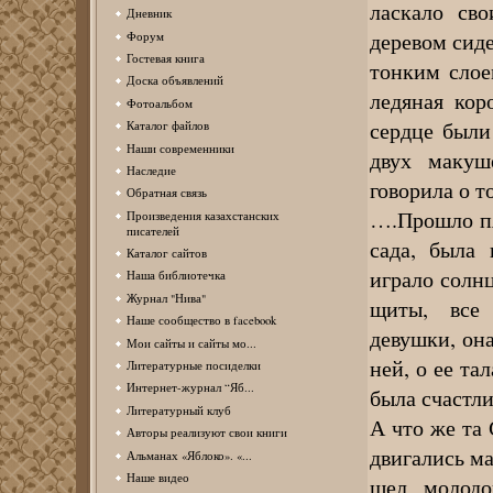
ласкало св
Дневник
деревом сиде
Форум
Гостевая книга
тонким слое
Доска объявлений
ледяная кор
Фотоальбом
сердце были
Каталог файлов
Наши современники
двух макуш
Наследие
говорила о т
Обратная связь
….Прошло пя
Произведения казахстанских
писателей
сада, была 
Каталог сайтов
играло солнц
Наша библиотечка
Журнал "Нива"
щиты, все 
Наше сообщество в facebook
девушки, она
Мои сайты и сайты мо...
ней, о ее та
Литературные посиделки
Интернет-журнал “Яб...
была счастли
Литературный клуб
А что же та 
Авторы реализуют свои книги
двигались м
Альманах «Яблоко». «...
Наше видео
шел молодо