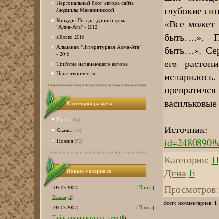
Персональный блог автора сайта
глубокие син
Людмилы Мананниковой
Конкурс Литературного дома
«Все может 
"Алма-Ата" - 2012
быть….». 
Яблоко 2016
Альманах "Литературная Алма-Ата"
быть…». Сер
- 2016
его растопи
Трибуна начинающего автора
испарилось. 
Наше творчество
превратился
васильковые 
Категории раздела
Проза
[87]
Источник
Сказка
[10]
id=2480890#
Поэзия
[52]
Категория
:
П
Дина
E
Новые материалв
Просмотров
:
[05.03.2007]
[
Проза
]
2
Вовка
(
)
1
Всего комментариев
:
[05.03.2007]
[
Проза
]
0
Тайна старинного портрета
(
)