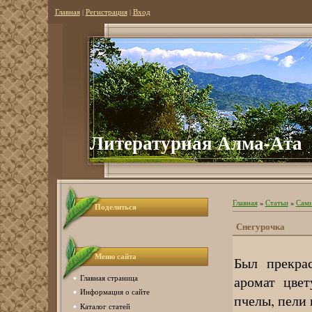
Главная
|
Регистрация
|
Вход
Литературная Алма-Ата
Главная
»
Статьи
»
Сами
Поделиться
Снегурочка
Меню сайта
Был прекра
аромат цве
Главная страница
Информация о сайте
пчелы, пели
Каталог статей