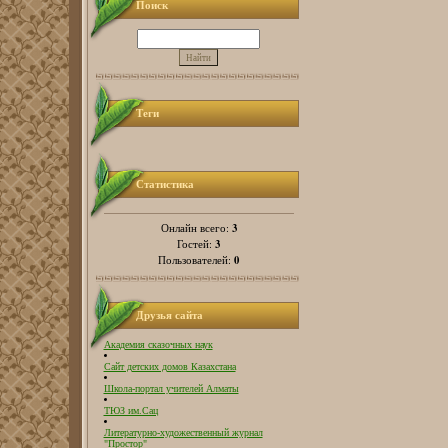
Поиск
Теги
Статистика
3
Онлайн всего:
3
Гостей:
0
Пользователей:
Друзья сайта
Академия сказочных наук
Сайт детских домов Казахстана
Школа-портал учителей Алматы
ТЮЗ им.Сац
Литературно-художественный журнал
"Простор"