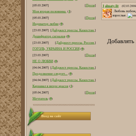
[05.03.2007]
[
Проза
]
1
almaty-lit
(02.03.2008
Любовь побежда
1
Моя вторая половинка.
(
)
взрослые.
[05.03.2007]
[
Проза
]
0
Индикатор любви
(
)
[23.03.2007]
[
Дайджест прессы. Казахстан.
]
0
Дешифратор сигналов
(
)
Добавлять
[23.03.2007]
[
Дайджест прессы. Россия.
]
0
ГОГОЛЬ, УКРАИНА И РОССИЯ
(
)
[23.03.2007]
[
Проза
]
0
НЕ О ЛЮБВИ
(
)
[04.04.2007]
[
Дайджест прессы. Казахстан.
]
0
Продолжение следует...
(
)
[04.04.2007]
[
Дайджест прессы. Казахстан.
]
1
Карнавал в вихре красок
(
)
[05.04.2007]
[
Проза
]
0
Мечтатель
(
)
Вход на сайт