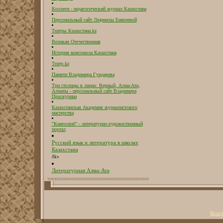
Коллеги - педагогический журнал Казахстана
Персональный сайт Людмилы Енисеевой
Театры Казахстана.kz
Великая Отечественная
История комсомола Казахстана
Театр.kz
Памяти Владимира Гундарева
Три столицы в лицах: Верный, Алма-Ата,
Алматы - персональный сайт Владимира
Проскурина
Казахстанская Академия журналистского
мастерства
"Книголюб" - литературно-художественный
портал
Русский язык и литература в школах
Казахстана
/li>
Литературная Алма-Ата
Copyright Литерату
Конс