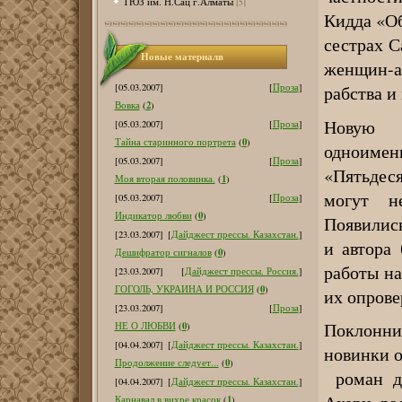
ТЮЗ им. Н.Сац г.Алматы
[5]
Кидда «Об
сестрах С
Новые материалв
женщин-
рабства и
[05.03.2007]
[
Проза
]
2
Вовка
(
)
Новую в
[05.03.2007]
[
Проза
]
0
Тайна старинного портрета
(
)
одноимен
[05.03.2007]
[
Проза
]
«Пятьдеся
1
Моя вторая половинка.
(
)
могут н
[05.03.2007]
[
Проза
]
0
Индикатор любви
(
)
Появились
[23.03.2007]
[
Дайджест прессы. Казахстан.
]
и автора 
0
Дешифратор сигналов
(
)
работы на
[23.03.2007]
[
Дайджест прессы. Россия.
]
0
ГОГОЛЬ, УКРАИНА И РОССИЯ
(
)
их опрове
[23.03.2007]
[
Проза
]
Поклонни
0
НЕ О ЛЮБВИ
(
)
[04.04.2007]
[
Дайджест прессы. Казахстан.
]
новинки 
0
Продолжение следует...
(
)
роман до
[04.04.2007]
[
Дайджест прессы. Казахстан.
]
1
Карнавал в вихре красок
(
)