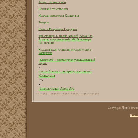
Театры Казахстана.kz
Великая Отечественная
История комсомола Казахстана
Театр.kz
Памяти Владимира Гундарева
Три столицы в лицах: Верный, Алма-Ата,
Алматы - персональный сайт Владимира
Проскурина
Казахстанская Академия журналистского
мастерства
"Книголюб" - литературно-художественный
портал
Русский язык и литература в школах
Казахстана
/li>
Литературная Алма-Ата
Copyright Литерату
Конс