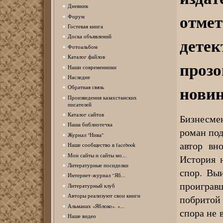
Дневник
отм
Форум
Гостевая книга
Доска объявлений
дете
Фотоальбом
Каталог файлов
проз
Наши современники
Наследие
нови
Обратная связь
Произведения казахстанских
писателей
Каталог сайтов
Бизнесме
Наша библиотечка
роман под
Журнал "Нива"
автор вн
Наше сообщество в facebook
Мои сайты и сайты мо...
История н
Литературные посиделки
спор. Вы
Интернет-журнал “Яб...
проиграв
Литературный клуб
Авторы реализуют свои книги
побритой 
Альманах «Яблоко». «...
спора не 
Наше видео