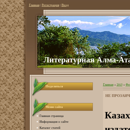
Главная
|
Регистрация
|
Вход
Литературная Алма-Ат
Главная
»
2015
»
Фе
Поделиться
НЕ ПРОЗАИ
Меню сайта
Каза
Главная страница
Информация о сайте
изд
Каталог статей