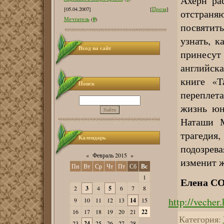
Ахерн ра
[05.04.2007]
[
Проза
]
отстраняю
0
Мечтатель
(
)
посвятит
узнать, к
Вход на сайт
принесут
английск
книге «Т
Поиск
переплет
жизнь юн
Наташи М
трагедия
Календарь
подозрева
«
Февраль 2015
»
изменит 
Пн
Вт
Ср
Чт
Пт
Сб
Вс
1
Елена 
2
3
4
5
6
7
8
http://vecher
9
10
11
12
13
14
15
16
17
18
19
20
21
22
Категория
:
23
24
25
26
27
28