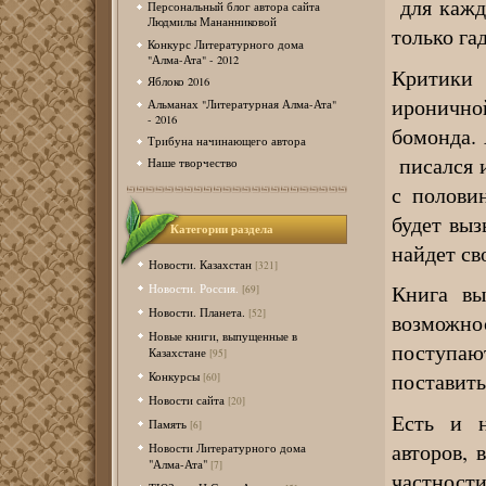
для каждо
Персональный блог автора сайта
Людмилы Мананниковой
только га
Конкурс Литературного дома
"Алма-Ата" - 2012
Критики
Яблоко 2016
ироничн
Альманах "Литературная Алма-Ата"
- 2016
бомонда. 
Трибуна начинающего автора
писался и
Наше творчество
с полови
будет выз
Категории раздела
найдет св
Новости. Казахстан
[321]
Книга вы
Новости. Россия.
[69]
Новости. Планета.
[52]
возможно
Новые книги, выпущенные в
поступаю
Казахстане
[95]
поставить
Конкурсы
[60]
Новости сайта
[20]
Есть и н
Память
[6]
авторов,
Новости Литературного дома
"Алма-Ата"
[7]
частност