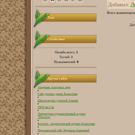
Добавил
:
Л
Всего комментарие
Теги
Доб
Статистика
1
Онлайн всего:
1
Гостей:
0
Пользователей:
Друзья сайта
Академия сказочных наук
Сайт детских домов Казахстана
Школа-портал учителей Алматы
ТЮЗ им.Сац
Литературно-художественный журнал
"Простор"
Коллеги - педагогический журнал Казахстана
Персональный сайт Людмилы Енисеевой