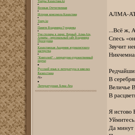
Театры Казахстана.kz
Великая Отечественная
АЛМА-А
История комсомола Казахстана
Театр.kz
...Всё ж,
Памяти Владимира Гундарева
Три столицы в лицах: Верный, Алма-Ата,
Спесь «он
Алматы - персональный сайт Владимира
Проскурина
Звучит не
Казахстанская Академия журналистского
мастерства
Никчемная
"Книголюб" - литературно-художественный
портал
Редчайший
Русский язык и литература в школах
Казахстана
В серебря
/li>
Величье В
Литературная Алма-Ата
В расцвет
Я истово
Уймитесь,
Да минут 