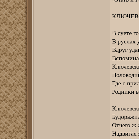
КЛЮЧЕВ
В суете г
В руслах 
Вдруг уда
Вспомина
Ключевски
Половоди
Где с прил
Родники в
Ключевски
Будоражил
Отчего ж 
Надвигая 