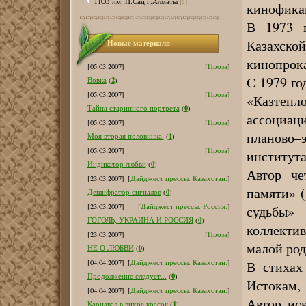
ТЮЗ им. Н.Сац г.Алматы
[5]
кинофика
В 1973 г
Казахско
Новые материалв
кинопрока
[05.03.2007]
[
Проза
]
С 1979 го
2
Вовка
(
)
[05.03.2007]
[
Проза
]
«Казтепл
0
Тайна старинного портрета
(
)
ассоциа
[05.03.2007]
[
Проза
]
планово–
1
Моя вторая половинка.
(
)
[05.03.2007]
[
Проза
]
института
0
Индикатор любви
(
)
Автор че
[23.03.2007]
[
Дайджест прессы. Казахстан.
]
памяти» (
0
Дешифратор сигналов
(
)
[23.03.2007]
[
Дайджест прессы. Россия.
]
судьбы» 
0
ГОГОЛЬ, УКРАИНА И РОССИЯ
(
)
коллекти
[23.03.2007]
[
Проза
]
малой род
0
НЕ О ЛЮБВИ
(
)
В стихах
[04.04.2007]
[
Дайджест прессы. Казахстан.
]
0
Продолжение следует...
(
)
Истокам,
[04.04.2007]
[
Дайджест прессы. Казахстан.
]
Автор ис
1
Карнавал в вихре красок
(
)