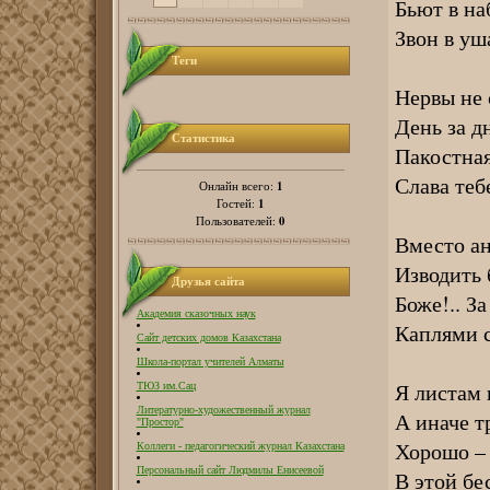
Бьют в на
Звон в уша
Теги
Нервы не 
День за д
Статистика
Пакостная
Слава теб
1
Онлайн всего:
1
Гостей:
0
Пользователей:
Вместо ан
Изводить 
Друзья сайта
Боже!.. За
Академия сказочных наук
Каплями с
Сайт детских домов Казахстана
Школа-портал учителей Алматы
Я листам 
ТЮЗ им.Сац
Литературно-художественный журнал
А иначе т
"Простор"
Хорошо – 
Коллеги - педагогический журнал Казахстана
Персональный сайт Людмилы Енисеевой
В этой бе