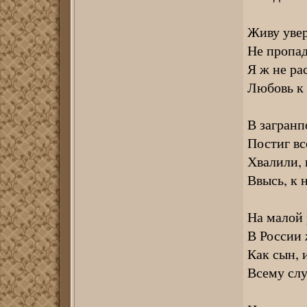
Живу увер
Не пропад
Я ж не рас
Любовь к 
В загранп
Постиг вс
Хвалили, 
Ввысь, к 
На малой 
В России 
Как сын, 
Всему сл