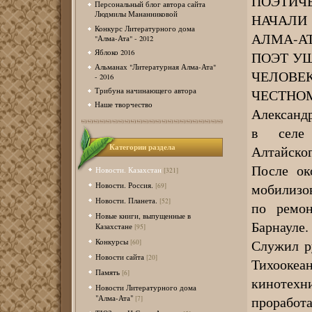
ПОЭТИЧ
Персональный блог автора сайта
Людмилы Мананниковой
НАЧАЛИ
Конкурс Литературного дома
АЛМА-АТ
"Алма-Ата" - 2012
Яблоко 2016
ПОЭТ УШ
Альманах "Литературная Алма-Ата"
ЧЕЛОВ
- 2016
ЧЕСТНОМ
Трибуна начинающего автора
Наше творчество
Александр
в селе 
Категории раздела
Алтайског
После ок
Новости. Казахстан
[321]
мобилизо
Новости. Россия.
[69]
Новости. Планета.
[52]
по ремон
Новые книги, выпущенные в
Барнауле.
Казахстане
[95]
Служил р
Конкурсы
[60]
Новости сайта
[20]
Тихооке
Память
[6]
кинотехни
Новости Литературного дома
проработ
"Алма-Ата"
[7]