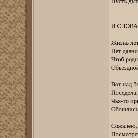
Пусть дыш
И СНОВА
Жизнь лет
Нет давно
Чтоб родн
Объездной
Вот над б
Поседела,
Чья-то при
Обошлись 
Сожалею, 
Посмотреть