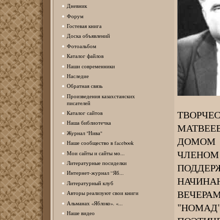
Дневник
Форум
Гостевая книга
Доска объявлений
Фотоальбом
Каталог файлов
Наши современники
Наследие
Обратная связь
Произведения казахстанских
писателей
ТВОРЧЕ
Каталог сайтов
Наша библиотечка
МАТВЕЕ
Журнал "Нива"
ДОМОМ
Наше сообщество в facebook
ЧЛЕНО
Мои сайты и сайты мо...
Литературные посиделки
ПОДДЕР
Интернет-журнал “Яб...
НАЧИНА
Литературный клуб
ВЕЧЕРА
Авторы реализуют свои книги
Альманах «Яблоко». «...
"НОМАД
Наше видео