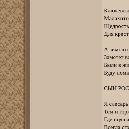
Ключевски
Малахито
Щедрость 
Для крест
А зимою о
Заметет в
Были в жи
Буду помн
СЫН РОС
Я слесарь
Тем и гор
Где подша
Всегда сг