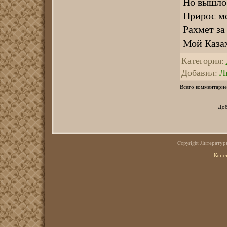
Но вышло 
Прирос ме
Рахмет за 
Мой Казах
Категория
:
Добавил
:
Л
Всего комментарие
Доб
Copyright Литерату
Конс