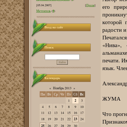
его прир
[05.04.2007]
[
Проза
]
0
Мечтатель
(
)
проникну
которой 
Вход на сайт
радости и
Печаталс
«Нива», 
Поиск
альманах
печати. И
язык. Чле
Календарь
Александ
«
Ноябрь 2013
»
Пн
Вт
Ср
Чт
Пт
Сб
Вс
ЖУМА
1
2
3
4
5
6
7
8
9
10
Что прогн
11
12
13
14
15
16
17
18
19
20
21
22
23
24
Признако
25
26
27
28
29
30