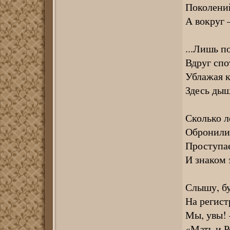
Поколений
А вокруг 
...Лишь п
Вдруг спо
Ублажая к
Здесь дыш
Сколько ле
Обронили..
Проступае
И знаком 
Слышу, бу
На регист
Мы, увы! 
«Мать и Р