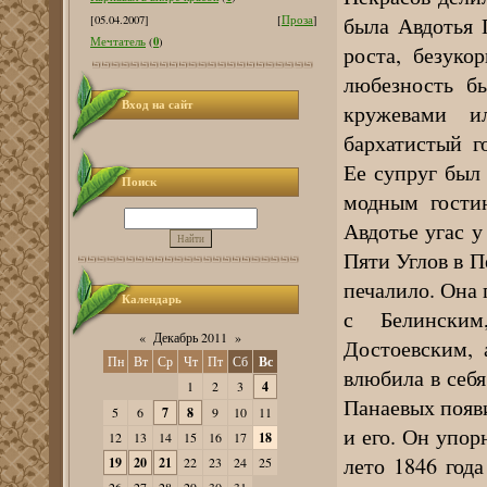
была Авдотья 
[05.04.2007]
[
Проза
]
0
Мечтатель
(
)
роста, безуко
любезность бы
Вход на сайт
кружевами и
бархатистый г
Ее супруг был
Поиск
модным гости
Авдотье угас у
Пяти Углов в П
печалило. Она 
Календарь
с Белинским
«
Декабрь 2011
»
Достоевским, 
Пн
Вт
Ср
Чт
Пт
Сб
Вс
влюбила в себя
1
2
3
4
Панаевых появ
5
6
7
8
9
10
11
и его. Он упор
12
13
14
15
16
17
18
лето 1846 года
19
20
21
22
23
24
25