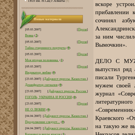
ТЮЗ им. Н.Сац г.Алматы
[5]
вскоре устро
прибавлении 
сочинял азб
Новые материалв
Александринск
[05.03.2007]
[
Проза
]
за ним числил
2
Вовка
(
)
[05.03.2007]
[
Проза
]
Вымочкин».
0
Тайна старинного портрета
(
)
[05.03.2007]
[
Проза
]
ДЕЛО С МУЖ
1
Моя вторая половинка.
(
)
[05.03.2007]
[
Проза
]
выпустил ряд 
0
Индикатор любви
(
)
писали Турген
[23.03.2007]
[
Дайджест прессы. Казахстан.
]
мужем своей 
0
Дешифратор сигналов
(
)
[23.03.2007]
[
Дайджест прессы. Россия.
]
журнал «Совр
0
ГОГОЛЬ, УКРАИНА И РОССИЯ
(
)
литературно
[23.03.2007]
[
Проза
]
«Современник»
0
НЕ О ЛЮБВИ
(
)
Краевского «О
[04.04.2007]
[
Дайджест прессы. Казахстан.
]
0
Продолжение следует...
(
)
на такую же в
[04.04.2007]
[
Дайджест прессы. Казахстан.
]
Некрасов дели
1
Карнавал в вихре красок
(
)