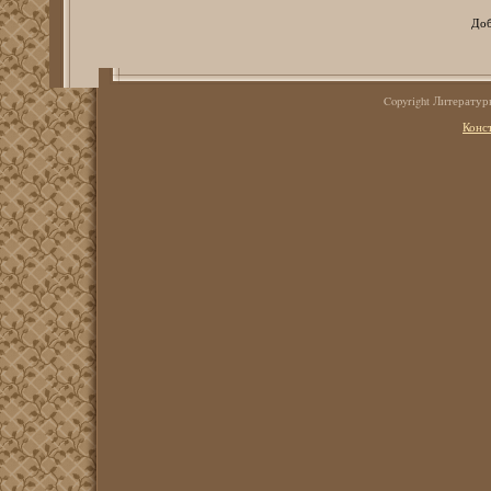
Доб
Copyright Литерату
Конс