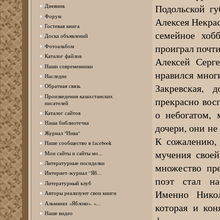
Подольской гу
Дневник
Форум
Алексея Некрас
Гостевая книга
семейное хоб
Доска объявлений
проиграл почти
Фотоальбом
Каталог файлов
Алексей Серг
Наши современники
нравился мног
Наследие
Закревская, 
Обратная связь
Произведения казахстанских
прекрасно восп
писателей
о небогатом, 
Каталог сайтов
Наша библиотечка
дочери, они не
Журнал "Нива"
К сожалению, 
Наше сообщество в facebook
мучения своей
Мои сайты и сайты мо...
Литературные посиделки
множество пр
Интернет-журнал “Яб...
поэт стал на
Литературный клуб
Именно Никол
Авторы реализуют свои книги
Альманах «Яблоко». «...
которая и кон
Наше видео