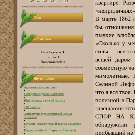
26
27
28
29
30
31
квартире. Раз
«неприличиях» 
В марте 1862 
Теги
бы, отношения
пылкие влюбле
Статистика
«Сколько у ме
силы — все это
1
Онлайн всего:
1
Гостей:
вещей даром 
0
Пользователей:
совместную жи
мимолетные. 
Друзья сайта
Селиной Лефре
Академия сказочных наук
что я вся твоя.
Сайт детских домов Казахстана
полезной в Пар
Школа-портал учителей Алматы
завещании отпи
ТЮЗ им.Сац
СПОР НА КЛ
Литературно-художественный журнал
"Простор"
обнаружили 
Коллеги - педагогический журнал Казахстана
прибывший из 
Персональный сайт Людмилы Енисеевой