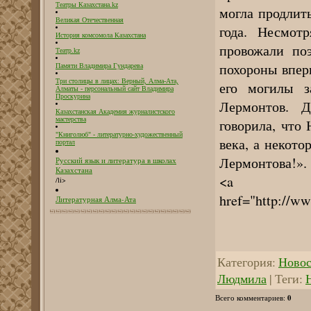
Театры Казахстана.kz
могла продлит
Великая Отечественная
года. Несмот
История комсомола Казахстана
провожали поэ
Театр.kz
похороны впер
Памяти Владимира Гундарева
Три столицы в лицах: Верный, Алма-Ата,
его могилы 
Алматы - персональный сайт Владимира
Проскурина
Лермонтов. Д
Казахстанская Академия журналистского
мастерства
говорила, что 
"Книголюб" - литературно-художественный
века, а некот
портал
Лермонтова!».
Русский язык и литература в школах
Казахстана
<a
/li>
href="http://w
Литературная Алма-Ата
Категория
:
Новос
Людмила
|
Теги
:
0
Всего комментариев
: