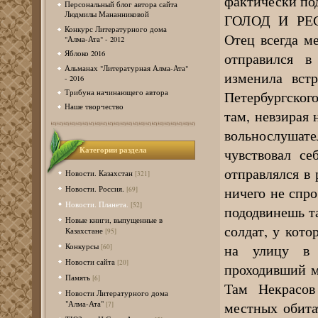
фактически по
Персональный блог автора сайта
Людмилы Мананниковой
ГОЛОД И РЕСТ
Конкурс Литературного дома
Отец всегда ме
"Алма-Ата" - 2012
Яблоко 2016
отправился в
Альманах "Литературная Алма-Ата"
изменила вст
- 2016
Петербургског
Трибуна начинающего автора
Наше творчество
там, невзирая 
вольнослушат
Категории раздела
чувствовал с
отправлялся в 
Новости. Казахстан
[321]
ничего не спро
Новости. Россия.
[69]
Новости. Планета.
[52]
пододвинешь та
Новые книги, выпущенные в
солдат, у кото
Казахстане
[95]
на улицу в 
Конкурсы
[60]
Новости сайта
[20]
проходивший м
Память
[6]
Там Некрасов
Новости Литературного дома
местных обита
"Алма-Ата"
[7]