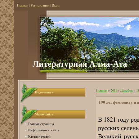
Главная
|
Регистрация
|
Вход
Литературная Алма-Ата
Главная
»
2011
»
Декабрь
»
1
Поделиться
190 лет феминисту и 
Меню сайта
В 1821 году ро
Главная страница
русских селень
Информация о сайте
Великий русск
Каталог статей