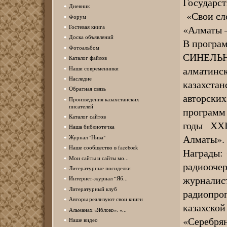
Государст
Дневник
«Свои сло
Форум
«Алматы 
Гостевая книга
Доска объявлений
В програм
Фотоальбом
СИНЕЛ
Каталог файлов
алмати
Наши современники
Наследие
казахста
Обратная связь
авторски
Произведения казахстанских
писателей
программ 
Каталог сайтов
годы ХХІ
Наша библиотечка
Алматы».
Журнал "Нива"
Наше сообщество в facebook
Награды:
Мои сайты и сайты мо...
радиооче
Литературные посиделки
журнали
Интернет-журнал “Яб...
Литературный клуб
радиопро
Авторы реализуют свои книги
казахск
Альманах «Яблоко». «...
«Серебря
Наше видео