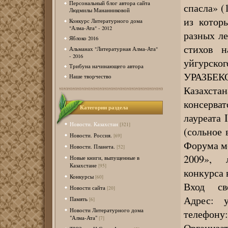
Персональный блог автора сайта
спасла» (
Людмилы Мананниковой
из котор
Конкурс Литературного дома
"Алма-Ата" - 2012
разных ле
Яблоко 2016
стихов 
Альманах "Литературная Алма-Ата"
- 2016
уйгурског
Трибуна начинающего автора
УРАЗБЕКО
Наше творчество
Казахста
консерва
Категории раздела
лауреата
Новости. Казахстан
[321]
(сольное 
Новости. Россия.
[69]
Форума мо
Новости. Планета.
[52]
2009», л
Новые книги, выпущенные в
Казахстане
[95]
конкурса
Конкурсы
[60]
Вход сво
Новости сайта
[20]
Адрес: у
Память
[6]
Новости Литературного дома
телефону:
"Алма-Ата"
[7]
Организ