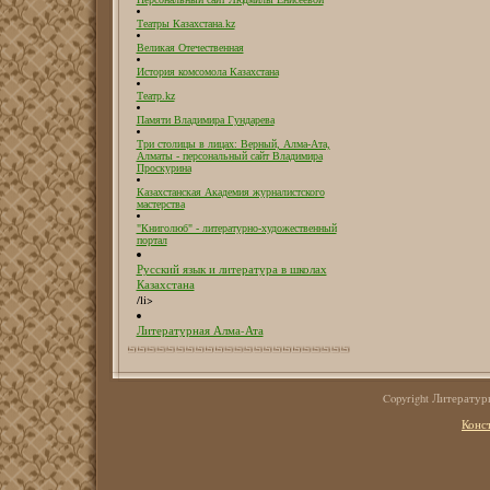
Театры Казахстана.kz
Великая Отечественная
История комсомола Казахстана
Театр.kz
Памяти Владимира Гундарева
Три столицы в лицах: Верный, Алма-Ата,
Алматы - персональный сайт Владимира
Проскурина
Казахстанская Академия журналистского
мастерства
"Книголюб" - литературно-художественный
портал
Русский язык и литература в школах
Казахстана
/li>
Литературная Алма-Ата
Copyright Литерату
Конс