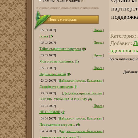
ТЮЗ им. Н.Сац г.Алматы
[5]
партнерс
поддержке
Новые материалв
[05.03.2007]
[
Проза
]
Категория
:
2
Вовка
(
)
Добавил
:
Л
[05.03.2007]
[
Проза
]
0
вдохновен
Тайна старинного портрета
(
)
[05.03.2007]
[
Проза
]
Всего комментарие
1
Моя вторая половинка.
(
)
[05.03.2007]
[
Проза
]
Добавля
0
Индикатор любви
(
)
[23.03.2007]
[
Дайджест прессы. Казахстан.
]
0
Дешифратор сигналов
(
)
[23.03.2007]
[
Дайджест прессы. Россия.
]
0
ГОГОЛЬ, УКРАИНА И РОССИЯ
(
)
[23.03.2007]
[
Проза
]
0
НЕ О ЛЮБВИ
(
)
[04.04.2007]
[
Дайджест прессы. Казахстан.
]
0
Продолжение следует...
(
)
[04.04.2007]
[
Дайджест прессы. Казахстан.
]
1
Карнавал в вихре красок
(
)