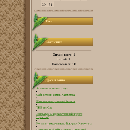
30
31
Теги
Статистика
1
Онлайн всего:
1
Гостей:
0
Пользователей:
Друзья сайта
Академия сказочных наук
Сайт детских домов Казахстана
Школа-портал учителей Алматы
ТЮЗ им.Сац
Литературно-художественный журнал
"Простор"
Коллеги - педагогический журнал Казахстана
Персональный сайт Людмилы Енисеевой