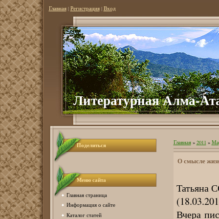
Главная
|
Регистрация
|
Вход
Литературная Алма-Ат
Главная
»
2011
»
Ма
Поделиться
О смысле жизн
Меню сайта
Татьяна
Главная страница
(18.03.201
Информация о сайте
Вчера пис
Каталог статей