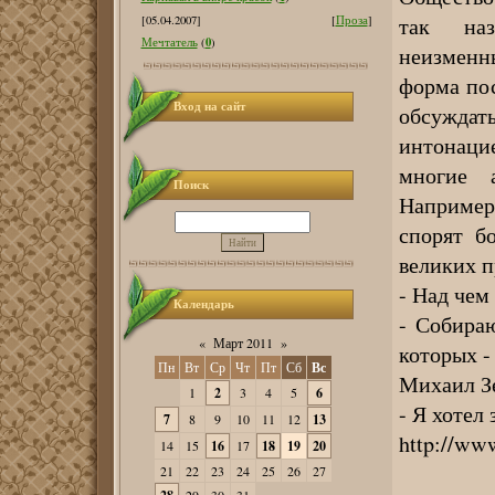
так наз
[05.04.2007]
[
Проза
]
0
Мечтатель
(
)
неизменн
форма пос
Вход на сайт
обсуждат
интонац
многие а
Поиск
Например
спорят б
великих п
- Над чем
Календарь
- Собира
«
Март 2011
»
которых -
Пн
Вт
Ср
Чт
Пт
Сб
Вс
Михаил З
1
2
3
4
5
6
- Я хотел
7
8
9
10
11
12
13
http://ww
14
15
16
17
18
19
20
21
22
23
24
25
26
27