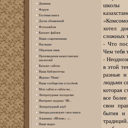
школы 
Дневник
Форум
казахста
Гостевая книга
«Комсомол
Доска объявлений
хотел до
Фотоальбом
Каталог файлов
сложных 
Наши современники
- Что по
Наследие
Чем тебя 
Обратная связь
Произведения казахстанских
- Неодноз
писателей
в этой т
Каталог сайтов
Наша библиотечка
разные и
Журнал "Нива"
людьми св
Наше сообщество в facebook
которая с
Мои сайты и сайты мо...
Литературные посиделки
все более
Интернет-журнал “Яб...
свои пра
Литературный клуб
бытия и 
Авторы реализуют свои книги
Альманах «Яблоко». «...
традиций
Наше видео