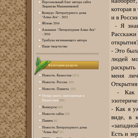
наоборот,
Персональный блог автора сайта
Людмилы Мананниковой
которая в
Конкурс Литературного дома
и в России
"Алма-Ата" - 2012
Яблоко 2016
- Я знаю
Альманах "Литературная Алма-Ата"
Расскажи
- 2016
открытия
Трибуна начинающего автора
Наше творчество
- Это был
людей мо
Категории раздела
раскрыть
меня лич
Новости. Казахстан
[321]
Открытия
Новости. Россия.
[69]
Новости. Планета.
[52]
- Как т
Новые книги, выпущенные в
эзотерич
Казахстане
[95]
- Как я у
Конкурсы
[60]
Новости сайта
[20]
виде, в 
Память
[6]
«западной
Новости Литературного дома
Есть и зе
"Алма-Ата"
[7]