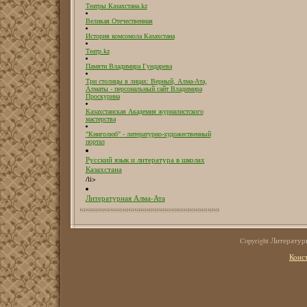
Театры Казахстана.kz
Великая Отечественная
История комсомола Казахстана
Театр.kz
Памяти Владимира Гундарева
Три столицы в лицах: Верный, Алма-Ата,
Алматы - персональный сайт Владимира
Проскурина
Казахстанская Академия журналистского
мастерства
"Книголюб" - литературно-художественный
портал
Русский язык и литература в школах
Казахстана
/li>
Литературная Алма-Ата
Copyright Литерату
Конс