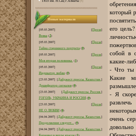
ТЮЗ им. Н.Сац г.Алматы
[5]
обретени
который р
посвятит
Новые материалв
его цель?
[05.03.2007]
[
Проза
]
личность
2
Вовка
(
)
[05.03.2007]
[
Проза
]
пожертво
0
Тайна старинного портрета
(
)
собой в 
[05.03.2007]
[
Проза
]
какие-либ
1
Моя вторая половинка.
(
)
[05.03.2007]
[
Проза
]
- Что ты
0
Индикатор любви
(
)
Какие м
[23.03.2007]
[
Дайджест прессы. Казахстан.
]
размышле
0
Дешифратор сигналов
(
)
[23.03.2007]
[
Дайджест прессы. Россия.
]
- Я скор
0
ГОГОЛЬ, УКРАИНА И РОССИЯ
(
)
развлечь
[23.03.2007]
[
Проза
]
некоторы
0
НЕ О ЛЮБВИ
(
)
очень се
[04.04.2007]
[
Дайджест прессы. Казахстан.
]
0
Продолжение следует...
(
)
довольно
[04.04.2007]
[
Дайджест прессы. Казахстан.
]
Общество
1
Карнавал в вихре красок
(
)