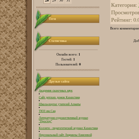
28
29
30
31
Категория
:
Просмотро
Рейтинг
:
0.
Теги
Всего комментарие
Статистика
Доб
1
Онлайн всего:
1
Гостей:
0
Пользователей:
Друзья сайта
Академия сказочных наук
Сайт детских домов Казахстана
Школа-портал учителей Алматы
ТЮЗ им.Сац
Литературно-художественный журнал
"Простор"
Коллеги - педагогический журнал Казахстана
Персональный сайт Людмилы Енисеевой