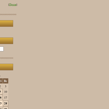
[
Проза
]
»
б
Вс
2
3
9
10
6
17
3
24