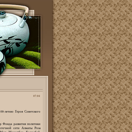
07:04
00-летию Героя Советского
ор Фонда развития политики
отечной сети Алматы Роза
 Абая Мамытбек Калдыбай,