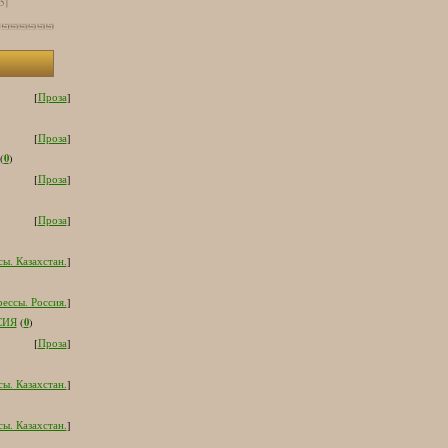
[5]
[
Проза
]
[
Проза
]
0
(
)
[
Проза
]
[
Проза
]
ы. Казахстан.
]
ессы. Россия.
]
0
СИЯ
(
)
[
Проза
]
ы. Казахстан.
]
ы. Казахстан.
]