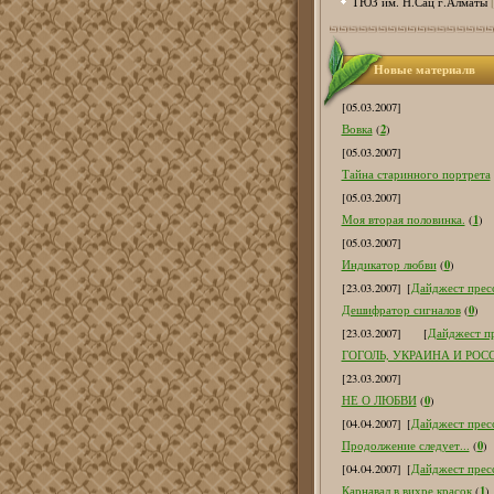
ТЮЗ им. Н.Сац г.Алматы
Новые материалв
[05.03.2007]
2
Вовка
(
)
[05.03.2007]
Тайна старинного портрета
[05.03.2007]
1
Моя вторая половинка.
(
)
[05.03.2007]
0
Индикатор любви
(
)
[23.03.2007]
[
Дайджест пресс
0
Дешифратор сигналов
(
)
[23.03.2007]
[
Дайджест пр
ГОГОЛЬ, УКРАИНА И РОС
[23.03.2007]
0
НЕ О ЛЮБВИ
(
)
[04.04.2007]
[
Дайджест пресс
0
Продолжение следует...
(
)
[04.04.2007]
[
Дайджест пресс
1
Карнавал в вихре красок
(
)