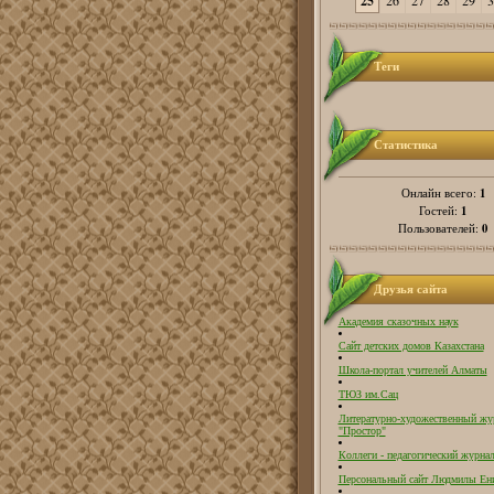
25
26
27
28
29
3
Теги
Статистика
1
Онлайн всего:
1
Гостей:
0
Пользователей:
Друзья сайта
Академия сказочных наук
Сайт детских домов Казахстана
Школа-портал учителей Алматы
ТЮЗ им.Сац
Литературно-художественный жу
"Простор"
Коллеги - педагогический журнал
Персональный сайт Людмилы Ен