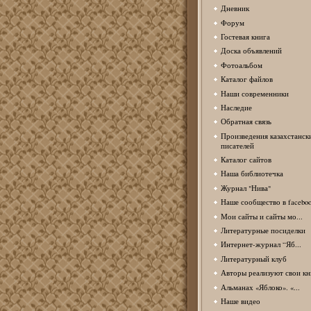
Дневник
Форум
Гостевая книга
Доска объявлений
Фотоальбом
Каталог файлов
Наши современники
Наследие
Обратная связь
Произведения казахстанск
писателей
Каталог сайтов
Наша библиотечка
Журнал "Нива"
Наше сообщество в facebo
Мои сайты и сайты мо...
Литературные посиделки
Интернет-журнал “Яб...
Литературный клуб
Авторы реализуют свои кн
Альманах «Яблоко». «...
Наше видео