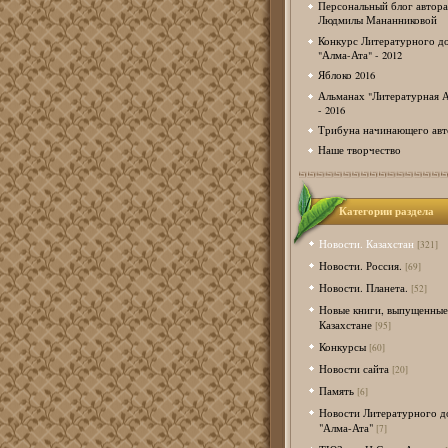
Персональный блог автора
Людмилы Мананниковой
Конкурс Литературного д
"Алма-Ата" - 2012
Яблоко 2016
Альманах "Литературная А
- 2016
Трибуна начинающего авт
Наше творчество
Категории раздела
Новости. Казахстан
[321]
Новости. Россия.
[69]
Новости. Планета.
[52]
Новые книги, выпущенные
Казахстане
[95]
Конкурсы
[60]
Новости сайта
[20]
Память
[6]
Новости Литературного д
"Алма-Ата"
[7]