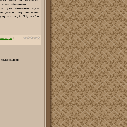
татели библиотеки.
, которые слаженным хором
ое умение выразительного
 дворового клуба "Шугыла" и
 Момышулы
|
 пользователи.