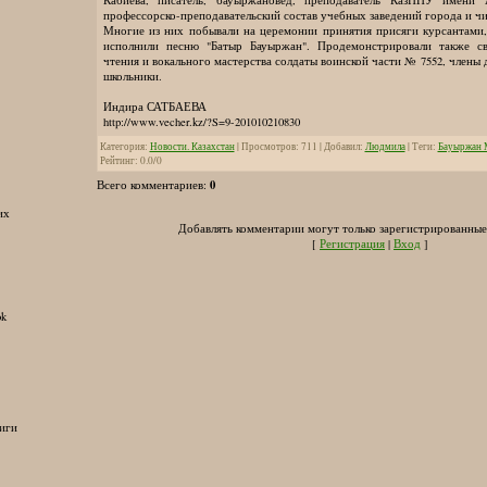
профессорско-преподавательский состав учебных заведений города и чи
Многие из них побывали на церемонии принятия присяги курсантами
исполнили песню "Батыр Бауыржан". Продемонстрировали также св
чтения и вокального мастерства солдаты воинской части № 7552, члены
школьники.
Индира САТБАЕВА
http://www.vecher.kz/?S=9-201010210830
Категория
:
Новости. Казахстан
|
Просмотров
:
711
|
Добавил
:
Людмила
|
Теги
:
Бауыржан
Рейтинг
:
0.0
/
0
0
Всего комментариев
:
их
Добавлять комментарии могут только зарегистрированные
[
Регистрация
|
Вход
]
ok
иги