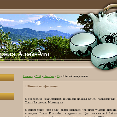
рная Алма-Ата
Главная
»
2010
»
Октябрь
»
23
» Юбилей панфиловца
Юбилей панфиловца
В библиотеке казахстанских писателей прошел вечер, посвященный 1
Союза Бауыржана Момышулы
В конференции "Бұл біздің ортақ жеңісіміз!" приняли участие директ
молодежи Галым Кожамбыр, председатель Централизованной библи
Кабиева, писатель, бауыржановед, преподаватель КазНПУ имени