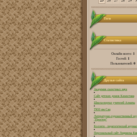
25
26
27
28
29
3
Теги
Статистика
1
Онлайн всего:
1
Гостей:
0
Пользователей:
Друзья сайта
Академия сказочных наук
Сайт детских домов Казахстана
Школа-портал учителей Алматы
ТЮЗ им.Сац
Литературно-художественный жу
"Простор"
Коллеги - педагогический журнал
Персональный сайт Людмилы Ен