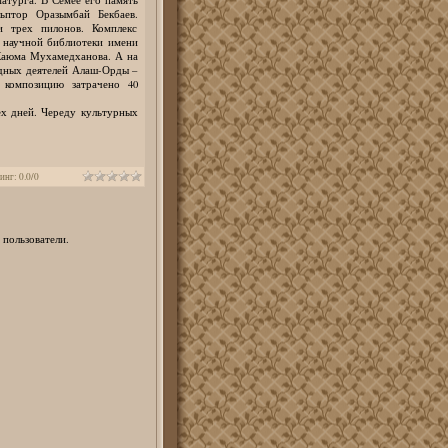
ьптор Оразымбай Бекбаев.
и трех пилонов. Комплекс
й научной библиотеки имени
Каюма Мухамедханова. А на
дных деятелей Алаш-Орды –
 композицию затрачено 40
х дней. Череду культурных
инг
:
0.0
/
0
 пользователи.