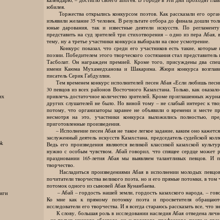
юбилея.
Торжества открылись конкурсом поэтов. Как рассказали его органи
изъявили желание 35 человек. В результате отбора до финала дошли толь
юные дарования, так и известные деятели искусств. По регламен
представить на суд зрителей три стихотворения – одно из пера Абая,
тему, ну а третье участники конкурса выбирали на свое усмотрение.
Конкурс показал, что среди его участников есть такие, которые
поэзии. Победителем этого творческого состязания стал представитель
Тасболат. Он награжден премией. Кроме того, присуждены два спе
имени Каюма Мухамедханова и Шакарима. Жюри конкурса возглавил
писатель Серик Габдуллин.
Тем временем конкурс исполнителей песен Абая «Если любишь песню,
30 певцов из всех районов Восточного Казахстана. Только, как оказало
привлечь достаточное количество зрителей. Кроме приглашенных журна
их
других слушателей не было. Но виной тому – не слабый интерес к тво
потому, что организаторы заранее не объявили о времени и месте п
несмотря на это, участники конкурса выложились полностью, пр
приготовленные произведения.
– Исполнение песен Абая не такое легкое задание, каким оно кажется 
заслуженный деятель искусств Казахстана, председатель судейской ко
ok
Ведь его произведения являются великой классикой казахской культ
нужно с особым чувством. Абай говорил, что спящее сердце может р
праздновании 165-летия Абая мы выявляем талантливых певцов. И 
творчество.
Насладиться произведениями Абая в исполнении молодых певцов и
почитатели творчества великого поэта, но и его прямые потомки, в то
потомок одного из сыновей Абая Кунанбаева.
– Абай – гордость нашей земли, гордость казахского народа, – гов
иги
Ко мне как к прямому потомку поэта и просветителя обращают
исследователи его творчества. И я всегда стараюсь рассказать все, что з
К слову, большая роль в исследовании наследия Абая отведена лич
– не только ученого-абаеведа, но и педагога, профессора, поэта и дра