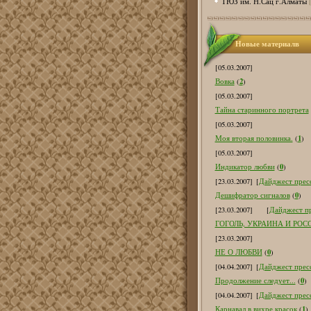
ТЮЗ им. Н.Сац г.Алматы
Новые материалв
[05.03.2007]
2
Вовка
(
)
[05.03.2007]
Тайна старинного портрета
[05.03.2007]
1
Моя вторая половинка.
(
)
[05.03.2007]
0
Индикатор любви
(
)
[23.03.2007]
[
Дайджест пресс
0
Дешифратор сигналов
(
)
[23.03.2007]
[
Дайджест пр
ГОГОЛЬ, УКРАИНА И РОС
[23.03.2007]
0
НЕ О ЛЮБВИ
(
)
[04.04.2007]
[
Дайджест пресс
0
Продолжение следует...
(
)
[04.04.2007]
[
Дайджест пресс
1
Карнавал в вихре красок
(
)