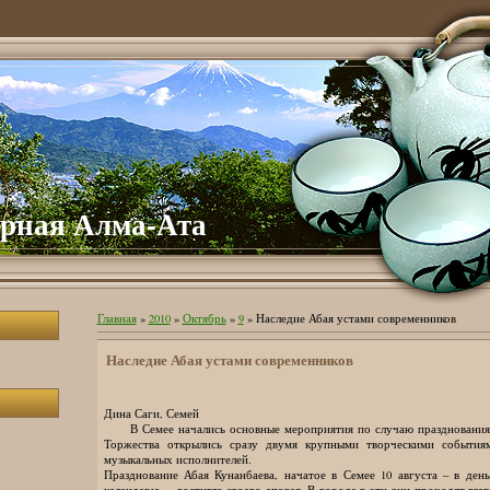
рная Алма-Ата
Главная
»
2010
»
Октябрь
»
9
» Наследие Абая устами современников
Наследие Абая устами современников
Дина Саги, Семей
В Семее начались основные мероприятия по случаю празднования 1
Торжества открылись сразу двумя крупными творческими события
музыкальных исполнителей.
Празднование Абая Кунанбаева, начатое в Семее 10 августа – в ден
календарю, – достигло своего апогея. В городе в эти дни проходят гл