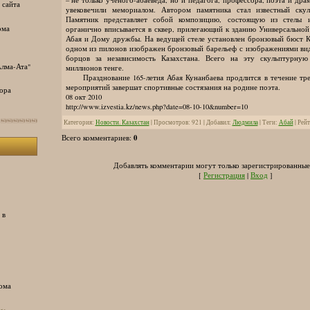
 сайта
увековечили мемориалом. Автором памятника стал известный скул
Памятник представляет собой композицию, состоящую из стелы 
ома
органично вписывается в сквер, прилегающий к зданию Универсально
Абая и Дому дружбы. На ведущей стеле установлен бронзовый бюст 
одном из пилонов изображен бронзовый барельеф с изображениями ви
борцов за независимость Казахстана. Всего на эту скульптурную
лма-Ата"
миллионов тенге.
Празднование 165-летия Абая Кунанбаева продлится в течение тре
мероприятий завершат спортивные состязания на родине поэта.
ора
08 окт 2010
http://www.izvestia.kz/news.php?date=08-10-10&number=10
Категория
:
Новости. Казахстан
|
Просмотров
:
921
|
Добавил
:
Людмила
|
Теги
:
Абай
|
Рейт
0
Всего комментариев
:
Добавлять комментарии могут только зарегистрированные
[
Регистрация
|
Вход
]
 в
ома