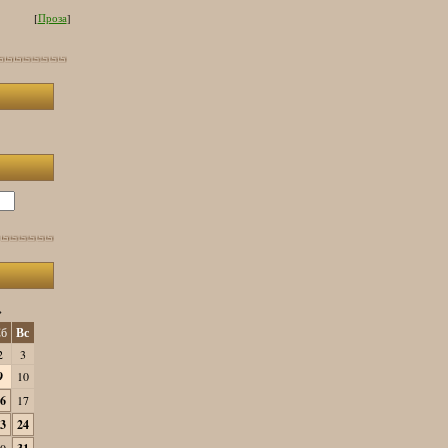
[
Проза
]
»
б
Вс
2
3
9
10
6
17
3
24