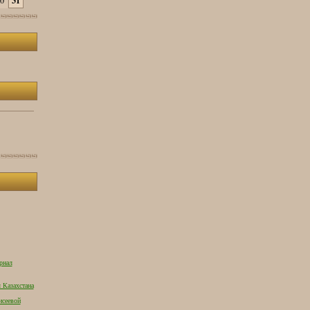
0
31
рнал
 Казахстана
исеевой