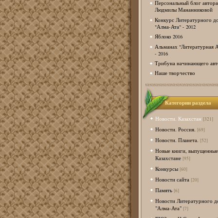
Персональный блог автора
Людмилы Мананниковой
Конкурс Литературного д
"Алма-Ата" - 2012
Яблоко 2016
Альманах "Литературная А
- 2016
Трибуна начинающего авт
Наше творчество
Категории раздела
Новости. Казахстан
[321]
Новости. Россия.
[69]
Новости. Планета.
[52]
Новые книги, выпущенные
Казахстане
[95]
Конкурсы
[60]
Новости сайта
[20]
Память
[6]
Новости Литературного д
"Алма-Ата"
[7]