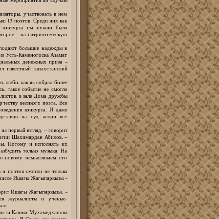
заторы, участвовать в нем
ко 13 поэтов. Среди них как
ту конкурса им нужно было
 второе – на патриотическую
 подают большие надежды в
 из Усть-Каменогоска Азамат
циальных денежных приза –
 известный казахстанский
 люби, как я» собрал более
сь, такое событие не смогло
листов, в зале Дома дружбы
рчеству великого поэта. Все
роведения конкурса. И даже
едставив на суд жюри все
на первый взгляд, – говорит
ллегии Шахимардан Абилов. –
уры. Потому и исполнять их
азбудить только музыка. На
по-новому осмысливаем его
 поэтов смогли не только
м числе Ишагы Жагыпаркызы –
орит Ишагы Жагыпаркызы. –
ся журналисты и ученые-
наю.
ности Каюма Мухамедханова
матурга. В Семее его память