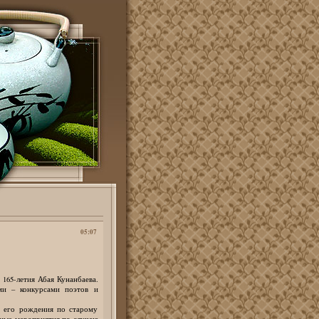
05:07
65-летия Абая Кунанбаева.
ми – конкурсами поэтов и
ь его рождения по старому
авные мероприятия по случаю