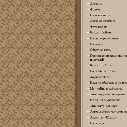
Дневник
Форум
Гостевая книга
Доска объявлений
Фотоальбом
Каталог файлов
Наши современники
Наследие
Обратная связь
Произведения казахстанск
писателей
Каталог сайтов
Наша библиотечка
Журнал "Нива"
Наше сообщество в facebo
Мои сайты и сайты мо...
Литературные посиделки
Интернет-журнал “Яб...
Литературный клуб
Авторы реализуют свои кн
Альманах «Яблоко». «...
Наше видео