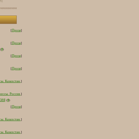
[5]
[
Проза
]
[
Проза
]
0
(
)
[
Проза
]
[
Проза
]
ы. Казахстан.
]
ессы. Россия.
]
0
СИЯ
(
)
[
Проза
]
ы. Казахстан.
]
ы. Казахстан.
]