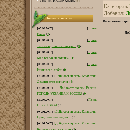
ТЮЗ им. Н.Сац г.Алматы
[5]
Категория
:
Добавил
:
Л
Новые материалв
Всего комментарие
[05.03.2007]
[
Проза
]
Доб
2
Вовка
(
)
[05.03.2007]
[
Проза
]
0
Тайна старинного портрета
(
)
[05.03.2007]
[
Проза
]
1
Моя вторая половинка.
(
)
[05.03.2007]
[
Проза
]
0
Индикатор любви
(
)
[23.03.2007]
[
Дайджест прессы. Казахстан.
]
0
Дешифратор сигналов
(
)
[23.03.2007]
[
Дайджест прессы. Россия.
]
0
ГОГОЛЬ, УКРАИНА И РОССИЯ
(
)
[23.03.2007]
[
Проза
]
0
НЕ О ЛЮБВИ
(
)
[04.04.2007]
[
Дайджест прессы. Казахстан.
]
0
Продолжение следует...
(
)
[04.04.2007]
[
Дайджест прессы. Казахстан.
]
1
Карнавал в вихре красок
(
)