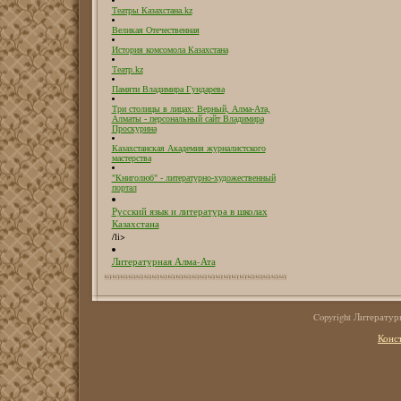
Театры Казахстана.kz
Великая Отечественная
История комсомола Казахстана
Театр.kz
Памяти Владимира Гундарева
Три столицы в лицах: Верный, Алма-Ата,
Алматы - персональный сайт Владимира
Проскурина
Казахстанская Академия журналистского
мастерства
"Книголюб" - литературно-художественный
портал
Русский язык и литература в школах
Казахстана
/li>
Литературная Алма-Ата
Copyright Литерату
Конс