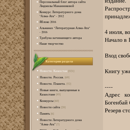
издание.
Персональный блог автора сайта
Людмилы Мананниковой
Распрос
Конкурс Литературного дома
принадле
"Алма-Ата" - 2012
Яблоко 2016
Альманах "Литературная Алма-Ата"
4 июля, в
- 2016
Начало в 
Трибуна начинающего автора
Наше творчество
Вход своб
Категории раздела
Книгу уже
Новости. Казахстан
[321]
Новости. Россия.
[69]
Новости. Планета.
[52]
----
Новые книги, выпущенные в
Адрес ко
Казахстане
[95]
Богенбай 
Конкурсы
[60]
Новости сайта
[20]
Резерв ст
Память
[6]
Новости Литературного дома
"Алма-Ата"
[7]