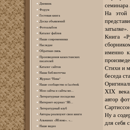
семинара
Дневник
Форум
На этой 
Гостевая книга
представ
Доска объявлений
затылке».
Фотоальбом
Каталог файлов
Книга «Р
Наши современники
сборнико
Наследие
именно к
Обратная связь
Произведения казахстанских
произвед
писателей
Стихи и м
Каталог сайтов
Наша библиотечка
беседа ст
Журнал "Нива"
Оригинал
Наше сообщество в facebook
XIX века
Мои сайты и сайты мо...
Литературные посиделки
автор фот
Интернет-журнал “Яб...
Сартиссон
Литературный клуб
Ну а сод
Авторы реализуют свои книги
Альманах «Яблоко». «...
для себя 
Наше видео