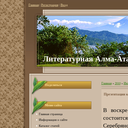
Главная
|
Регистрация
|
Вход
Литературная Алма-Ат
Главная
»
2010
»
Ию
Поделиться
Презентация к
Меню сайта
В воскре
Главная страница
состоитс
Информация о сайте
Серебрян
Каталог статей