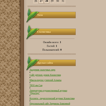
26
27
28
29
30
31
Теги
Статистика
1
Онлайн всего:
1
Гостей:
0
Пользователей:
Друзья сайта
Академия сказочных наук
Сайт детских домов Казахстана
Школа-портал учителей Алматы
ТЮЗ им.Сац
Литературно-художественный журнал
"Простор"
Коллеги - педагогический журнал Казахстана
Персональный сайт Людмилы Енисеевой