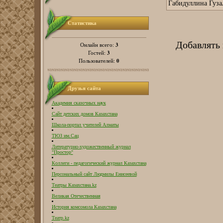
Габидуллина Гузал
Статистика
Добавлять
3
Онлайн всего:
3
Гостей:
0
Пользователей:
Друзья сайта
Академия сказочных наук
Сайт детских домов Казахстана
Школа-портал учителей Алматы
ТЮЗ им.Сац
Литературно-художественный журнал
"Простор"
Коллеги - педагогический журнал Казахстана
Персональный сайт Людмилы Енисеевой
Театры Казахстана.kz
Великая Отечественная
История комсомола Казахстана
Театр.kz