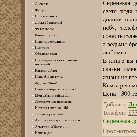
Сиреневая д
Дневник
свете люди 
Форум
Гостевая книга
долине полн
Доска объявлений
небу, телеф
Фотоальбом
совесть гуля
Каталог файлов
Наши современники
а ведьмы бр
Наследие
любимые.
Обратная связь
В книге вы 
Произведения казахстанских
писателей
сказки имею
Каталог сайтов
жизни не все
Наша библиотечка
Журнал "Нива"
Книга рекоме
Наше сообщество в facebook
Цена - 300 те
Мои сайты и сайты мо...
Литературные посиделки
Добавил
:
Лю
Интернет-журнал “Яб...
Телефон
:
87
Литературный клуб
Сиреневая д
Авторы реализуют свои книги
Альманах «Яблоко». «...
Просмотров
:
Наше видео