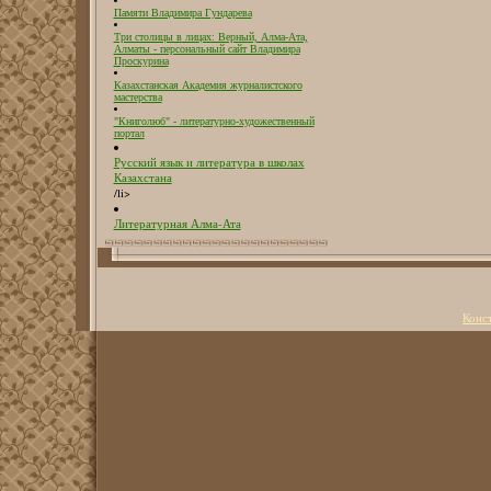
Памяти Владимира Гундарева
Три столицы в лицах: Верный, Алма-Ата,
Алматы - персональный сайт Владимира
Проскурина
Казахстанская Академия журналистского
мастерства
"Книголюб" - литературно-художественный
портал
Русский язык и литература в школах
Казахстана
/li>
Литературная Алма-Ата
Copyright Литерату
Конс