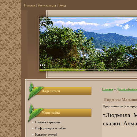
Главная
|
Регистрация
|
Вход
...
Главная
»
Доска объявл
Поделиться
Людмила Мананник
Предложение | (за пре
Меню сайта
тЛюдмила Ма
сказки. Алма
Главная страница
Информация о сайте
Каталог статей