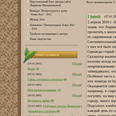
Персональный блог автора сайта
1
Всего комментариев
:
Людмилы Мананниковой
Конкурс Литературного дома
"Алма-Ата" - 2012
1
lazurit
(07.01.20
Яблоко 2016
2 апреля 2010 г.
Альманах "Литературная Алма-Ата"
знаем, что Людми
- 2016
прочитать о многи
Трибуна начинающего автора
её современные ск
Наше творчество
Сентиментальный 
у них всё было хо
Однажды старый т
Новые материалв
Скульптор вылепи
поэтому всегда н
[05.03.2007]
[
Проза
]
непромокаемыми п
2
Вовка
(
)
затвердевали), ег
[05.03.2007]
[
Проза
]
Особенно часто к
0
Тайна старинного портрета
(
)
них никогда не бы
[05.03.2007]
[
Проза
]
Оказывается совес
1
Моя вторая половинка.
(
)
например, в старо
погулять: на мир 
[05.03.2007]
[
Проза
]
городу, много хор
0
Индикатор любви
(
)
Подсолнух влюбля
[23.03.2007]
[
Дайджест прессы. Казахстан.
]
каждый день по о
0
Дешифратор сигналов
(
)
свеча, которая ст