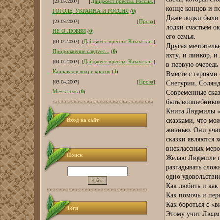
[23.03.2007]
[
Дайджест прессы. Россия.
]
конце концов и по
0
ГОГОЛЬ, УКРАИНА И РОССИЯ
(
)
Даже лодки были
[23.03.2007]
[
Проза
]
лодки счастьем о
0
НЕ О ЛЮБВИ
(
)
его семья.
[04.04.2007]
[
Дайджест прессы. Казахстан.
]
Другая мечтатель
0
Продолжение следует...
(
)
яхту, и линкор, и
[04.04.2007]
[
Дайджест прессы. Казахстан.
]
в первую очередь 
1
Карнавал в вихре красок
(
)
Вместе с героями 
Снегурии, Солянд
[05.04.2007]
[
Проза
]
Современные сказ
0
Мечтатель
(
)
быть волшебником
Книга Людмилы «С
сказками, что мож
Вход на сайт
жизнью. Они учат
сказки являются 
внеклассных меро
Поиск
Желаю Людмиле пр
разгадывать сложн
одно удовольстви
Как любить и как 
Как помочь и пер
Как бороться с «в
Теги
Этому учит Людми