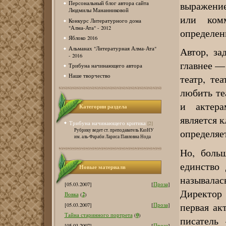
выражение
Персональный блог автора сайта
Людмилы Мананниковой
или ком
Конкурс Литературного дома
"Алма-Ата" - 2012
определен
Яблоко 2016
Альманах "Литературная Алма-Ата"
Автор, за
- 2016
главнее — 
Трибуна начинающего автора
театр, те
Наше творчество
любить те
и актера
Категории раздела
является 
Трибуна начинающего критика
[2]
Рубрику ведет ст. преподаватель КазНУ
определяе
им. аль-Фараби Лариса Павловна Нода
Но, боль
единство
Новые материалв
называла
[05.03.2007]
[
Проза
]
Директор
2
Вовка
(
)
первая а
[05.03.2007]
[
Проза
]
0
Тайна старинного портрета
(
)
писатель
[05.03.2007]
[
Проза
]