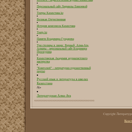
Персональный сайт Людмилы Енисеевой
Театры Казахстана.kz
Великая Отечественная
История комсомола Казахстана
Театр.kz
Памяти Владимира Гундарева
Три столицы в лицах: Верный, Алма-Ата,
Алматы - персональный сайт Владимира
Проскурина
Казахстанская Академия журналистского
мастерства
"Книголюб" - литературно-художественный
портал
Русский язык и литература в школах
Казахстана
/li>
Литературная Алма-Ата
Copyright Литерату
Конс