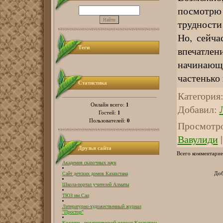
посмотрю
трудност
Но, сейча
Теги
впечатлен
начинающ
частенько 
Статистика
Категория
1
Онлайн всего:
Добавил
:
1
Гостей:
0
Пользователей:
Просмотр
Вавулиди
Друзья сайта
Всего комментарие
Академия сказочных наук
Доб
Сайт детских домов Казахстана
Школа-портал учителей Алматы
ТЮЗ им.Сац
Литературно-художественный журнал
"Простор"
Коллеги - педагогический журнал Казахстана