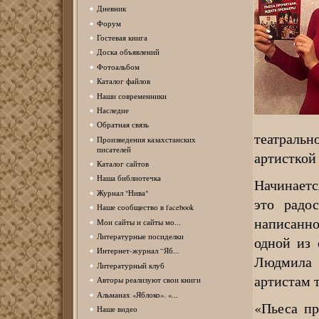
Дневник
Форум
Гостевая книга
Доска объявлений
Фотоальбом
Каталог файлов
Наши современники
Наследие
Обратная связь
театральн
Произведения казахстанских
писателей
артисткой 
Каталог сайтов
Наша библиотечка
Начинаетс
Журнал "Нива"
это радо
Наше сообщество в facebook
написанно
Мои сайты и сайты мо...
Литературные посиделки
одной из
Интернет-журнал “Яб...
Людмила 
Литературный клуб
артистам т
Авторы реализуют свои книги
Альманах «Яблоко». «...
«Пьеса п
Наше видео