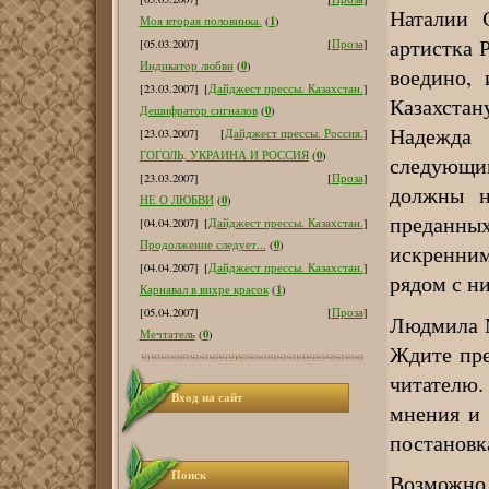
Наталии 
1
Моя вторая половинка.
(
)
артистка 
[05.03.2007]
[
Проза
]
0
Индикатор любви
(
)
воедино,
[23.03.2007]
[
Дайджест прессы. Казахстан.
]
Казахстан
0
Дешифратор сигналов
(
)
Надежда 
[23.03.2007]
[
Дайджест прессы. Россия.
]
0
ГОГОЛЬ, УКРАИНА И РОССИЯ
(
)
следующи
[23.03.2007]
[
Проза
]
должны н
0
НЕ О ЛЮБВИ
(
)
преданны
[04.04.2007]
[
Дайджест прессы. Казахстан.
]
0
Продолжение следует...
(
)
искренни
[04.04.2007]
[
Дайджест прессы. Казахстан.
]
рядом с н
1
Карнавал в вихре красок
(
)
[05.04.2007]
[
Проза
]
Людмила М
0
Мечтатель
(
)
Ждите пре
читателю.
Вход на сайт
мнения и 
постановк
Поиск
Возможно,