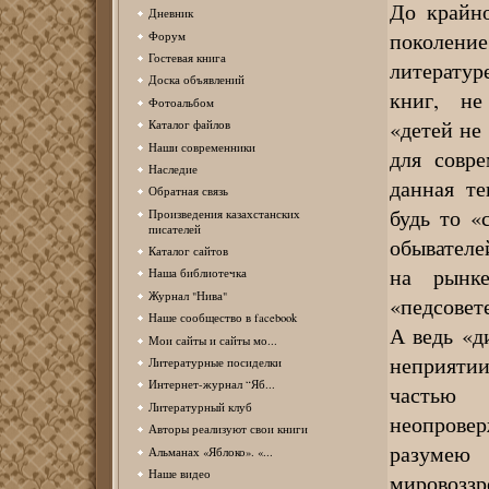
До крайно
Дневник
поколение
Форум
Гостевая книга
литератур
Доска объявлений
книг, не
Фотоальбом
«детей не 
Каталог файлов
Наши современники
для совре
Наследие
данная т
Обратная связь
будь то «
Произведения казахстанских
писателей
обывателе
Каталог сайтов
на рынк
Наша библиотечка
Журнал "Нива"
«педсовете
Наше сообщество в facebook
А ведь «д
Мои сайты и сайты мо...
неприяти
Литературные посиделки
Интернет-журнал “Яб...
частью
Литературный клуб
неопровер
Авторы реализуют свои книги
разумею 
Альманах «Яблоко». «...
Наше видео
мировозз