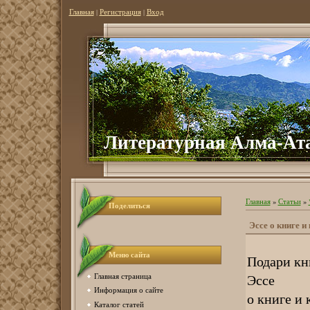
Главная
|
Регистрация
|
Вход
Литературная Алма-Ат
Главная
»
Статьи
»
Поделиться
Эссе о книге и
Меню сайта
Подари кн
Эссе
Главная страница
Информация о сайте
о книге и
Каталог статей