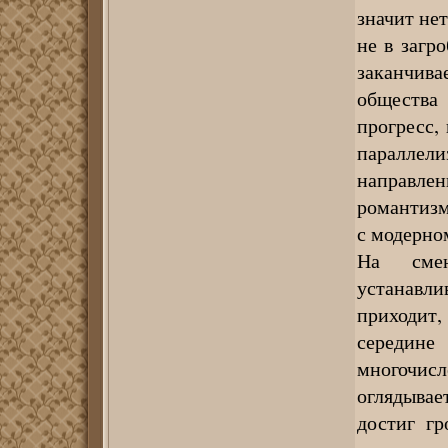
значит не
не в загро
заканчив
общества
прогресс,
параллел
направле
романтизм
с модерно
На сме
устанавл
приходит,
середин
многочисл
оглядывае
достиг г