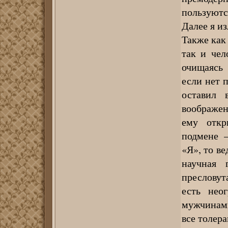
пользуют
Далее я и
Также как 
так и чел
очищаясь 
если нет 
оставил 
воображен
ему откр
подмене –
«Я», то ве
научная 
пресловут
есть нео
мужчинам
все толер