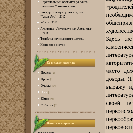
Персональный блог автора сайта
«родите
Людмилы Мананниковой
Конкурс Литературного дома
необходи
"Алма-Ата" - 2012
общепр
Яблоко 2016
Альманах "Литературная Алма-Ата"
художеств
- 2016
Здесь же
Трибуна начинающего автора
классиче
Наше творчество
литерат
авторитет
Категории раздела
часто до
Поэзия
[2]
доводы. Я
Проза
[1]
выражу и
Очерки
[0]
Эссе
[2]
литератур
Юмор
[0]
своей пер
События
[1]
первоисх
первоо
Новые материалв
первовос