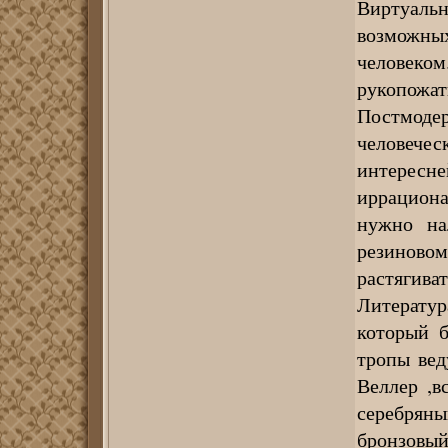
Виртуальн
возможны
человеко
рукопожат
Постмод
человечес
интерес
иррациона
нужно на
резиновом 
растягива
Литератур
который 
тропы вед
Веллер ,в
серебрян
бронзовы