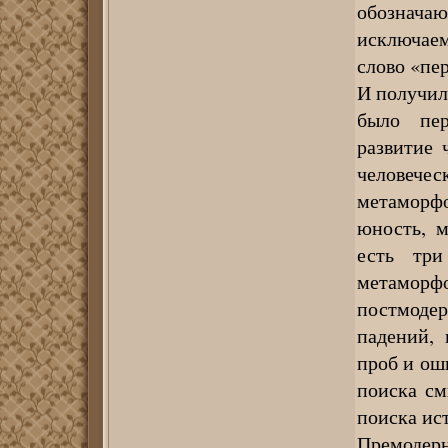
обозначаю
исключае
слово «пе
И получила
было пер
развитие 
человече
метаморфо
юность, м
есть три
метаморф
постмодерн
падений,
проб и ош
поиска см
поиска ис
Премодерн