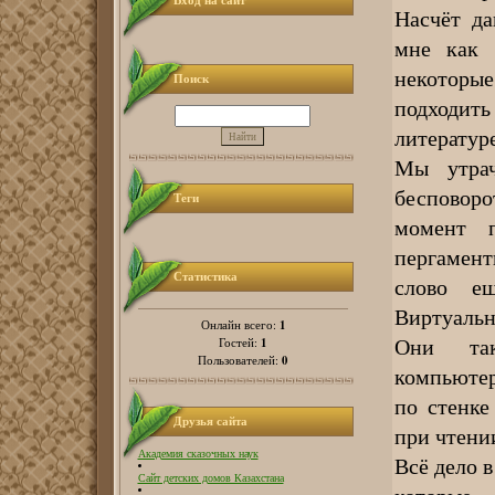
Вход на сайт
Насчёт да
мне как 
некоторы
Поиск
подходит
литературе
Мы утрач
бесповор
Теги
момент п
пергамент
Статистика
слово е
Виртуальн
1
Онлайн всего:
Они так
1
Гостей:
0
Пользователей:
компьютер
по стенке
Друзья сайта
при чтени
Академия сказочных наук
Всё дело в
Сайт детских домов Казахстана