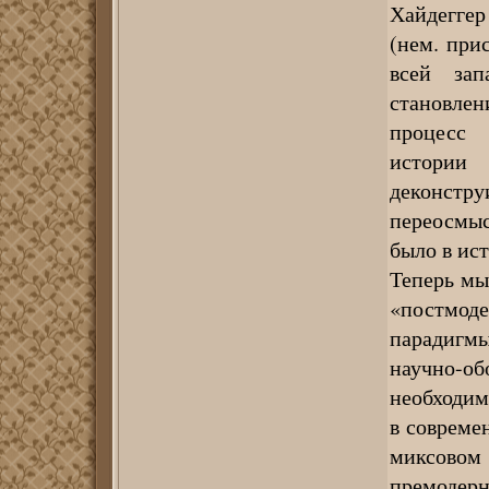
Хайдеггер
(нем. при
всей зап
становлен
процесс 
истори
деконст
переосмыс
было в ис
Теперь мы
«постмод
парадигмы
научно-об
необходим
в совреме
миксовом 
премодерн