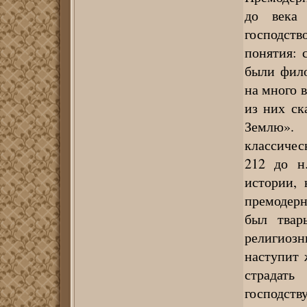
до века
господств
понятия: 
были фил
на много 
из них ск
Землю».
классичес
212 до н
истории,
премодерн
был твар
религиоз
наступит 
страдат
господст