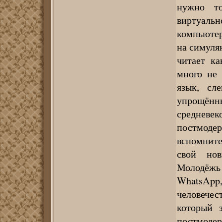
нужно то
виртуальн
компьютер
на симуля
читает ка
много не
язык, сл
упрощённ
средневе
постмоде
вспомнит
свой но
Молодёжь
WhatsApp,
человечес
который 
постмоде