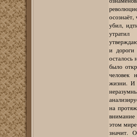
ознаменов
революцие
осознаёт, 
убил, идт
утратил 
утверждаю
и дороги
осталось 
было откр
человек 
жизни. И
неразумны
анализиру
на протяж
внимание
этом мире
значит. 