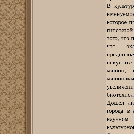
В культур
именуемо
которое п
гипотезой
того, что
что ока
предпол
искусств
машин, и
машинами
увеличени
биотехно
Дошёл ли
города, в
научном 
культурно