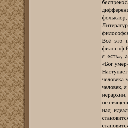
беспрек
дифферен
фольклор,
Литерату
философск
Всё это 
философ Р
я есть», 
«Бог умер»
Наступает
человека м
человек, 
иерархии, 
не священн
над идеал
становит
становитс