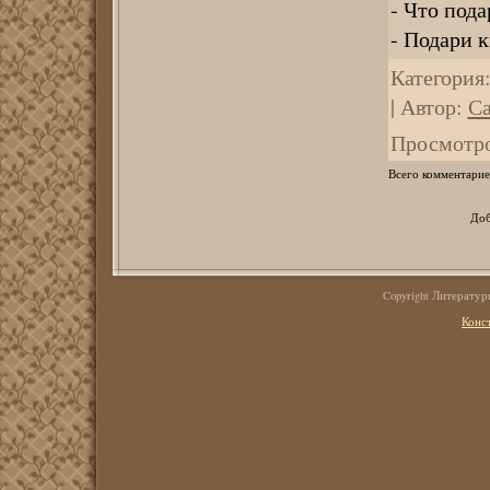
- Что пода
- Подари 
Категория
|
Автор
:
Са
Просмотр
Всего комментарие
Доб
Copyright Литерату
Конс