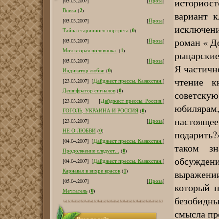
историост
[05.03.2007]
[
Проза
]
2
Вовка
(
)
вариант к
[05.03.2007]
[
Проза
]
исключен
0
Тайна старинного портрета
(
)
роман « До
[05.03.2007]
[
Проза
]
1
Моя вторая половинка.
(
)
рыцарские
[05.03.2007]
[
Проза
]
Я частичн
0
Индикатор любви
(
)
чтение к
[23.03.2007]
[
Дайджест прессы. Казахстан.
]
0
Дешифратор сигналов
(
)
советску
[23.03.2007]
[
Дайджест прессы. Россия.
]
юбилярам
0
ГОГОЛЬ, УКРАИНА И РОССИЯ
(
)
настояще
[23.03.2007]
[
Проза
]
0
НЕ О ЛЮБВИ
(
)
подарить
[04.04.2007]
[
Дайджест прессы. Казахстан.
]
таком зн
0
Продолжение следует...
(
)
обсужден
[04.04.2007]
[
Дайджест прессы. Казахстан.
]
1
Карнавал в вихре красок
(
)
выражени
[05.04.2007]
[
Проза
]
который п
0
Мечтатель
(
)
безобидны
смысла пре