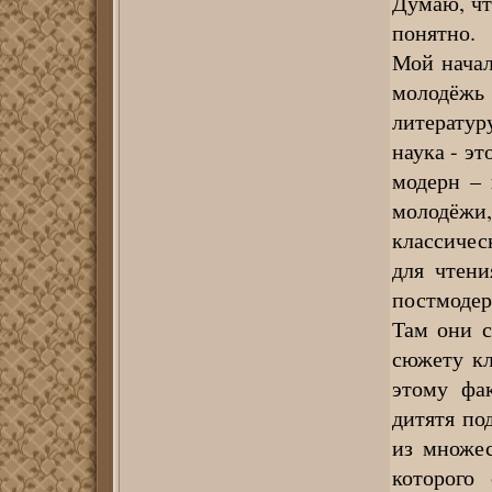
Думаю, чт
понятно.
Мой начал
молодёжь
литератур
наука - эт
модерн – 
молодёжи,
классичес
для чтени
постмодер
Там они с
сюжету кл
этому фа
дитятя по
из множес
которого 