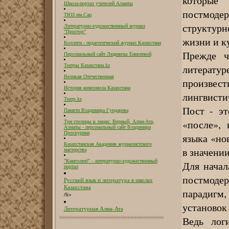
которые
Школа-портал учителей Алматы
постмод
ТЮЗ им.Сац
структур
Литературно-художественный журнал
"Простор"
жизни и к
Коллеги - педагогический журнал Казахстана
Прежде ч
Персональный сайт Людмилы Енисеевой
литератур
Театры Казахстана.kz
Великая Отечественная
произвест
История комсомола Казахстана
лингвисти
Театр.kz
Пост - эт
Памяти Владимира Гундарева
«после», 
Три столицы в лицах: Верный, Алма-Ата,
Алматы - персональный сайт Владимира
Проскурина
языка «но
Казахстанская Академия журналистского
в значении
мастерства
"Книголюб" - литературно-художественный
Для начал
портал
постмоде
Русский язык и литература в школах
Казахстана
парадигм
/li>
установок 
Литературная Алма-Ата
Ведь лог