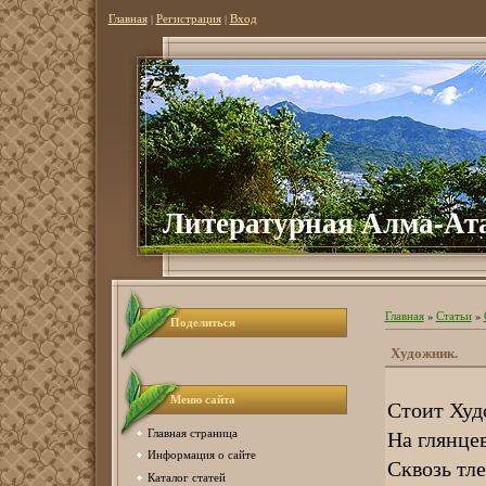
Главная
|
Регистрация
|
Вход
Литературная Алма-Ат
Главная
»
Статьи
»
Поделиться
Художник.
Меню сайта
Стоит Худ
На глянце
Главная страница
Информация о сайте
Сквозь тл
Каталог статей