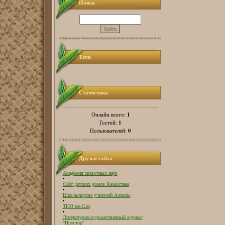
Поиск
Теги
Статистика
1
Онлайн всего:
1
Гостей:
0
Пользователей:
Друзья сайта
Академия сказочных наук
Сайт детских домов Казахстана
Школа-портал учителей Алматы
ТЮЗ им.Сац
Литературно-художественный журнал
"Простор"