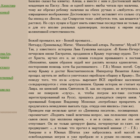
Базилио сказал бы клевета). Алеша, а вместе с ним и Достоевский яко
младенцев на Пасху; Лиза «в одной книге» якобы читала про мальчика,
 Казахстана
тому же обрезал ребенку пальчики на обеих ручках и «любуется» его
исеевой
извращенное воображение Достоевского часто заставляет его сильно сг
бы эпизод из «Бесов», где Ставрогин тоже «любуется» тем, как вешается 
растлил). Но слух пущен и будет иметь известные последствия не только 
и для его вполне реальных единоверцев, поскольку к евреям из
коллективной ответственности.
Божий промысел, все – Божий промысел...
Нитхард (Грюневальд) Матис. "Изенхеймский алтарь. Распятие". Музей 
Так, у известного историка Льва Гумилева находим: «В Киево-Печерс
печерском иноке Евстратии, проданном в Крыму торговцу-иудею. Тот 
лма-Ата,
адимира
от Христа, мучил его и, не сломив голодом привыкшего к постам 
(Непонятно, каким образом иудей мог распять монаха единолично.
посторонняя помощь хотя бы распинаемого. – Г.Б.) Монах погиб. Сл
стского
всему Крыму и достиг Константинополя. Император Византии Алекс
прощал, шутить не любил и уничтожил еврейскую общину в Крыму». По
ественный
поводу того, что из-за «слуха» вырезают ВСЕ еврейское населени
солидаризируется с этим преступлением. Однако историк не считает 
Лавра, ни киевский князь Святополк II, как ни странно, не вступились
 школах
они не поверили «слуху», и, чтобы погром все-таки состоял
зарегистрированный на Руси), пришлось дожидаться смерти князя.
призванный боярами Владимир Мономах «потребовал прекратить ис
предлагалось немедленно выехать туда, откуда они явились» (там же).
Приведем еще несколько цитат из «Дневника писателя», посвященных 
скромничает: «Поднять такой величины вопрос, как положение евреев 
сынов своих три миллиона евреев, – я не в силах», все же эта «не
отпугивает. Он не только цитирует факты, почерпнутые из газет, он
предвкушает: «...я только что прочел в мартовской книжке (? – Г.Б.)
Америке и в Южных Штатах уже набросились всей массой на
освобожденных негров и уже прибрали ее к рукам по-своему, изв