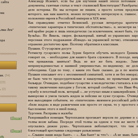
Александр Исаевич, если бы для изучения нашей эпохи потомкам 
 сайта
документы, газетные статьи и текст сталинской Конституции? Разобрать
дело историка. Но мы истории не пишем, а просто хотим предлож
ома
которого, как нам кажется, можно почерпнуть интересную и, главное
положении евреев в Российской империи в XIX веке.
Как справедливо отметил Белинский, русская литература критиче
«типические характеры в типических обстоятельствах», и, несмотря на
лма-Ата"
ней крайне редко и лишь эпизодически (за исключением, может быть, го
Бульбы». Но Янкель, скорее, фольклорный, взятый из украинских нар
персонаж этого подражания «Илиаде» на украинской почве), отношени
ора
отражено достаточно ярко. Поэтому обратимся к классикам.
Пушкин. О гусарском досуге
Ротмистр гусарского полка Зурин берется обучить молодого Гринева
говорит он, – необходимо для нашего брата служивого. В походе, нап
чем прикажешь заняться? Ведь не все же бить жидов». Замеч
непринужденностью и наивной уверенностью, по-видимому, не дол
собеседника. Судя по тону, с каким это было сказано, да и по конте
Пушкин описывает его с несомненной симпатией, хотя и не без юмора)
ан.
[54]
не было чем-то предосудительным и наказуемым, но привычным разв
[22]
бильярде. Очевидно, подобное гусарство и молодечество считалось в п
такому заключению находим у Гоголя, который сообщает, что Иван Фе
.
[2]
службу в пехотный полк, который «...не уступал иным и кавалерийским.
выморозки и умела таскать жидов за пейсики не хуже гусаров». Очеви
вон выходящим событием, но «типическим» явлением российской дейст
«били жидов» в виде развлечения или просто от скуки, то у простого 
был помимо этого и иной повод.
Тургенев. Расправы и жалобы
Разорившийся помещик Чертопханов проезжает верхом по деревне и 
[
Проза
]
толпы возле кабака. Посреди этой толпы на одном и том же месте 
опускались дюжие руки». Чертопханов любопытствует, что там п
близстоящей крестьянки следующее разъяснение:
[
Проза
]
«...Слышно наши жида бьют». – «...Как бьют? за что?» – «А не знаю, батю
0
(
)