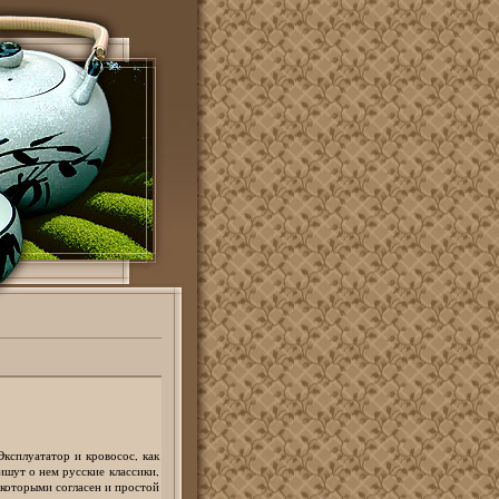
ксплуататор и кровосос, как
ишут о нем русские классики,
 которыми согласен и простой