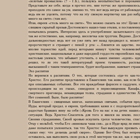
«золотым промыслом» (? – Г.Б.), пользуясь неопытностью и пороками
Представьте же себе, когда я прочел это, мне тотчас же припомнилось
приходило это самое на ум, именно то, что вот ведь негры от рабовлад
ведь им не уцелеть, потому что на эту свежую жертвочку как раз набр
много на свете» (там же).
Итак, евреев «столь много на свете». Что можно сказать на это! Целая
слишком скрытый призыв Достоевского нашел-таки отклик, и поставленн
попытались решить. Интересно здесь и употребление ласкательного су
так же естественно, как, например, виселичка или трупчик. Видимо, Дос
дальновидностью: ведь вот он уже пять лет назад предвидел и, може
пророчествует и стращает с пеной у рта: «...близится их царство, п
вполне торжество идей, перед которыми никнут чувства человеколю
христианские, национальные и даже народной гордости европейских нар
настолько увлекся, что забывает уточнить, о каких именно «идеях» ид
решил, то ли это такой литературный прием: туманность, расплы
высказанной с таким темпераментом, будит воображение, навевает стра
Эхо распятия
Но вернемся к распятиям. О тех, которые состоялись «где-то как-то
Христос. Его распятие представлено в Евангелиях так живо, как если 
при описываемых событиях. Все эти враждебные фарисеи и саддукеи, 
происходящим на их глазах, синедрион и первосвященник Каиафа
смертного приговора, ненавидящая толпа, страдания и одиночество Х
Нет сомнений. Было, было распятие!
В Евангелиях – священных книгах, написанных святыми, события пред
Иуды, который предал, и евреев, требовавших казни и с подозрительной
радостью бравших вину на себя («Кровь Его на нас и на детях наших»
ситуация. Ведь Христос-Спаситель для того и явился на землю, по
Своими страданиями, Своей кровью искупить грехи человечества, спаст
Отцу с мольбой, чтобы Его «миновала чаша сия», да и Иуде вряд ли имп
даже попытался уклониться, так что Христос был вынужден призвать 
сказал ему: что делаешь делай скорее». Однако Бог-Отец был непре
оставалось, как выполнить свою роль в этой мистерии так же, как и евр