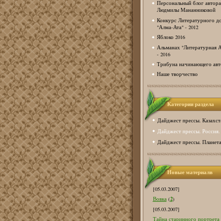
Персональный блог автора
Людмилы Мананниковой
Конкурс Литературного д
"Алма-Ата" - 2012
Яблоко 2016
Альманах "Литературная А
- 2016
Трибуна начинающего авт
Наше творчество
Категории раздела
Дайджест прессы. Казахст
Дайджест прессы. Россия.
Дайджест прессы. Планета
Новые материалв
[05.03.2007]
2
Вовка
(
)
[05.03.2007]
Тайна старинного портрета