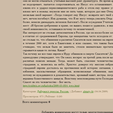
они не могли отказаться, учитывая высокий ранг Драматурга. Во время а
не подозревает, пытается сопротивляться, но Иисус его останавливает
извлек его и ударил первосвященнического раба и отсек ему правое ух
вложи меч в ножны; неужели мне не пить чаши, которую дал мне Отец
несколько иной вариант: «Тогда говорит ему Иисус: возврати меч твой в
меч, мечом погибнут; Или думаешь, что Я не могу теперь умолить Отца
более, нежели двенадцать легионов Ангелов?» После осуждения Учителя
жест: «И бросив сребреники в храме, он вышел, пошел и удавился», в зна
своей невиновности, оставшаяся почему-то незамеченной.
Нас интересует не столько антисемитизм в России, где он носил более и
в отличие от средневековой Европы, где инициатива часто исходила от
не столько то, что обвинение в распятии Спасителя пало именно на еврее
в течение 2000 лет, хотя в Евангелиях и ясно сказано, что такова бы
очевидно, что нельзя было не заметить, стоило внимательно прочита
скрывается какая-то логика. Какая?
Так почему же все-таки евреев и Иуду обвинили в смерти Спасителя? Да
единодушно утверждают, что Он ожил, воскрес на третий день после ка
распятых повезло меньше. Тогда, может быть, спасение человечества
страдания, и, вознесясь на небо, Христос доверил эту миссию избра
страданий евреям досталось на протяжении всей истории: изгнания, 
избиения, насильственные обращения, всевозможные обвинения, на
потому не нуждавшиеся в доказательствах, кровавый навет, костры, погр
вершина божественного замысла. Воистину неисповедимы пути Господн
Спасет ли это человечество – Бог весть.
http://exlibris.ng.ru/kafedra/2009-03-05/4_jews.html
Категория
:
Дайджест прессы. Россия.
|
Добавил
:
almaty-lit
(04.04.2009)
Просмотров
:
873
|
Рейтинг
:
0.0
/
0
0
Всего комментариев
:
Добавлять комментарии могут только зарегистрированные