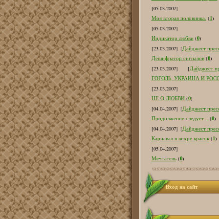
[05.03.2007]
1
Моя вторая половинка.
(
)
[05.03.2007]
0
Индикатор любви
(
)
[23.03.2007]
[
Дайджест пресс
0
Дешифратор сигналов
(
)
[23.03.2007]
[
Дайджест пр
ГОГОЛЬ, УКРАИНА И РОС
[23.03.2007]
0
НЕ О ЛЮБВИ
(
)
[04.04.2007]
[
Дайджест пресс
0
Продолжение следует...
(
)
[04.04.2007]
[
Дайджест пресс
1
Карнавал в вихре красок
(
)
[05.04.2007]
0
Мечтатель
(
)
Вход на сайт