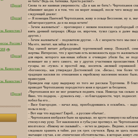
не бить? Ведь он, батюшка, Христа распял!»
[
Проза
]
Снова та же наивная уверенность: «Да и как не бить?» Чертопханов спа
обвиняют заодно и в том, что он морит лошадей, после чего между н
следующий диалог:
[
Проза
]
«– Я помещик Пантелей Чертопханов, живу в сельце Бессонове, ну и, знач
заблагорассудится, да и на жида кстати!
– Зачем жаловаться? – проговорил с низким поклоном седобородый с
ы. Казахстан.
]
взять древний патриарх (Жида он, впрочем, тузил (здесь и далее выд
других.)
– Зачем жаловаться! – подхватили другие. – А с нехриста того мы свое 
ессы. Россия.
]
Мы его, значит, как зайца в поле».
Над сценой витает добродушный тургеневский юмор. Пожалуй, симп
0
СИЯ
(
)
жертвы. Интересно, что у крестьян есть возможность куда-то жаловатьс
[
Проза
]
для еврея, которого как-никак избили и очевидно убили бы, не под
возникает ни у него самого, ни у других участников происшествия. 
гусары, но «тузил» и простой люд, носитель «великой сермяжной
ы. Казахстан.
]
«богоносец», как утверждал Достоевский (см. «Бесы»), тем более чт
традиции насилия по отношению к еврейскому населению можно было,
правосудия.
ы. Казахстан.
]
Приведем еще одну выдержку из того же рассказа Тургенева. В благо
приводит Чертопханову породистого коня и продает за бесценок.
«Чертопханов все не мог решиться поднять глаза. Никогда так сильно в
[
Проза
]
Явно, что подарок, – думалось ему, – из благодарности, черт, подносит.
побил бы его...
– Васе благородие, – начал жид, приободрившись и осклабясь, – над
полы в полу...
– Вот еще что вздумал? Еврей... а русские обычаи!..
...Чертопханов взобрался было на крыльцо, но круто повернул на каблука
стиснул ему руку. Тот наклонился и губы уже протянул, но Чертопханов
вполголоса: «Никому не сказывай!», – исчез за дверью». Видимо, и пожа
следовало хранить в тайне, раз уж грех случился. Вряд ли здесь прив
значащие случаи, а не «типические обстоятельства», в которых живут «т