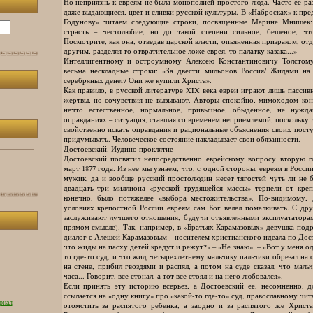
Но неприязнь к евреям не была монополией простого люда. Часто ее ра
даже выдающиеся, цвет и сливки русской культуры. В «Набросках» к пр
Годунову» читаем следующие строки, посвященные Марине Мнишек: 
страсть – честолюбие, но до такой степени сильное, бешеное, чт
Посмотрите, как она, отведав царской власти, опьяненная призраком, о
другим, разделяя то отвратительное ложе еврея, то палатку казака...»
Интеллигентному и остроумному Алексею Константиновичу Толстом
весьма нескладные строки: «За двести мильонов Россия/ Жидами на 
серебряных денег/ Они же купили Христа».
Как правило, в русской литературе XIX века евреи играют лишь пассив
жертвы, но сочувствия не вызывают. Авторы спокойно, мимоходом кон
нечто естественное, нормальное, привычное, обыденное, не нужд
оправданиях – ситуация, ставшая со временем неприемлемой, поскольку
свойственно искать оправдания и рациональные объяснения своих посту
придумывать. Человеческое состояние накладывает свои обязанности.
Достоевский. Иудино проклятие
Достоевский посвятил непосредственно еврейскому вопросу вторую гл
март 1877 года. Из нее мы узнаем, что, с одной стороны, евреям в России
мужик, да и вообще русский простолюдин несет тягостей чуть ли не бо
двадцать три миллиона «русской трудящейся массы» терпели от креп
конечно, было потяжелее «выбора местожительства». По-видимому, 
условиях крепостной России евреям сам Бог велел помалкивать. С др
заслуживают лучшего отношения, будучи отъявленными эксплуататорам
прямом смысле). Так, например, в «Братьях Карамазовых» девушка-под
диалог с Алешей Карамазовым – носителем христианского идеала по Дос
что жиды на пасху детей крадут и режут?» – «Не знаю». – «Вот у меня од
то где-то суд, и что жид четырехлетнему мальчику пальчики обрезал на 
на стене, прибил гвоздями и распял, а потом на суде сказал, что маль
часа... Говорит, все стонал, а тот все стоял и на него любовался».
Если принять эту историю всерьез, а Достоевский ее, несомненно, д
ссылается на «одну книгу» про «какой-то где-то» суд, православному чит
рнал
отомстить за распятого ребенка, а заодно и за распятого же Христа