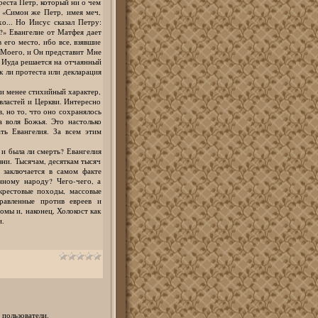
реста Петр, который ни о чем
. «Симон же Петр, имея меч,
о... Но Иисус сказал Петру:
?» Евангелие от Матфея дает
 его место, ибо все, взявшие
 Моего, и Он представит Мне
 Иуда решается на отчаянный
к ли протеста или декларация
ли менее стихийный характер,
 властей и Церкви. Интересно
в, но то, что оно сохранялось
ла воля Божья. Это настолько
ть Евангелия. За всем этим
 и была ли смерть? Евангелия
зни. Тысячам, десяткам тысяч
 заключается в самом факте
нному народу? Чего-чего, а
крестовые походы, массовые
правленные против евреев и
омы и, наконец, Холокост как
и.
 пользователи.