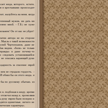
сает жида, которого, кстати,
им и крестьянами происходит
ит, жалуйтесь на меня, когда
тепенный мужик, ни дать ни
елено мной. – Г.Б.) не хуже
возьмем! Он от нас не уйдет!
атии автора не на стороне
я. Мысль о такой возможности
оспей Чертопханов, даже не
Как видим, «били» не только
 правды» и даже почему-то
о следовать установившейся
 не опасаясь карающей руки
дарность за спасение еврей
 нем не страдала гордость. –
 И обнял бы он этого жида, и
о бы по русскому обычаю, из
х и, подбежав к жиду, крепко
 отскочил назад и, промолвив
ть руку еврею было позорно и
одятся единичные, ничего не
ипические характеры».