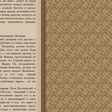
бы «не знает», режут ли жиды
 распятого жидом, который к
 агонией. Богатое и иногда
ущать краски (вспомним хотя
9-летняя девочка, которую он
для гипотетического жида, но
давна применяется принцип
Унтерлинден, Кольмар
ком патерике есть рассказ о
требовал от инока отречения
Евстратия, распял монаха.
 Для этого ему нужна была
ух о случившемся прошел по
ей Комнин преступлений не
хоже, что Гумилев ликует по
е Крыма. Он, по-видимому,
нужным объяснить, почему ни
 за своего монаха. Возможно,
ся (в 1113 году, первый
 Чтобы остановить погромы,
требление евреев... но им
евреям. Хотя Достоевский и
в России... имеющей в числе
посильная» задача его и не
 их и предсказывает и даже
 известие о том, что евреи в
 многомиллионную массу
естным и вековечным своим