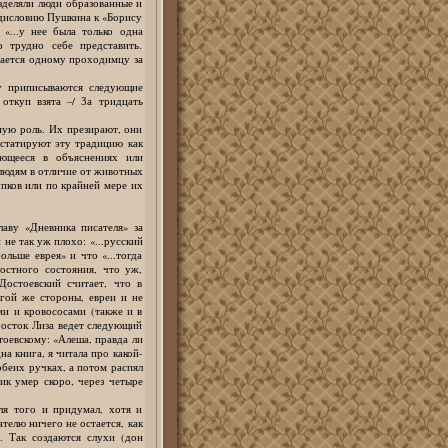
зделяли люди образованные и
едисловию Пушкина к «Борису
«...у нее была только одна
о трудно себе представить.
тдается одному проходимцу за
у приписываются следующие
откуп взята –/ За тридцать
ную роль. Их презирают, они
статируют эту традицию как
ающееся в объяснениях или
 людям в отличие от животных
пков или по крайней мере их
аву «Дневника писателя» за
 не так уж плохо: «...русский
льше еврея» и что «...тогда
остного состояния, что уж,
Достоевский считает, что в
угой же стороны, евреи и не
и и кровососами (также и в
росток Лиза ведет следующий
тоевскому: «Алеша, правда ли
на книга, я читала про какой-
обеих ручках, а потом распял
чик умер скоро, через четыре
ля того и придумал, хотя и
ателю ничего не остается, как
. Так создаются слухи (дон