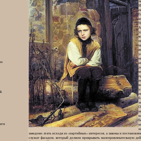
л
И
е
Г
м
Ч
А
у
к
е
ц
в
у
н
их
н
д
п
п
в
у
ok
е
б
э
О
и
н
б
иги
м
и
заведомо лгать исходя из «партийных» интересов, а законы и постановле
служат фасадом, который должен прикрывать малопривлекательную дейс