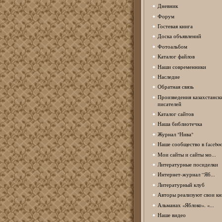
Дневник
Форум
Гостевая книга
Доска объявлений
Фотоальбом
Каталог файлов
Наши современники
Наследие
Обратная связь
Произведения казахстанск
писателей
Каталог сайтов
Наша библиотечка
Журнал "Нива"
Наше сообщество в facebo
Мои сайты и сайты мо...
Литературные посиделки
Интернет-журнал “Яб...
Литературный клуб
Авторы реализуют свои кн
Альманах «Яблоко». «...
Наше видео