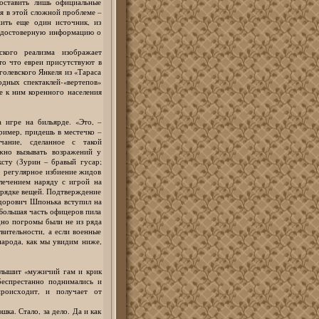
оставить лишь официальные
ся в этой сложной проблеме –
ить еще один источник, из
, достоверную информацию о
ского реализма изображает
 то что евреи присутствуют в
голевского Янкеля из «Тараса
одных спектаклей-«вертепов»
е к ним коренного населения
 игре на бильярде. «Это, –
ример, придешь в местечко –
ание, сделанное с такой
жно вызывать возражений у
ксту (Зурин – бравый гусар;
, регулярное избиение жидов
лечением наряду с игрой на
орядке вещей. Подтверждение
дорович Шпонька вступил на
 Большая часть офицеров пила
дно погромы были не из ряда
вительности, а если военные
народа, как мы увидим ниже,
слышит «мужичий гам и крик
беспрестанно поднимались и
роисходит, и получает от
шка. Стало, за дело. Да и как