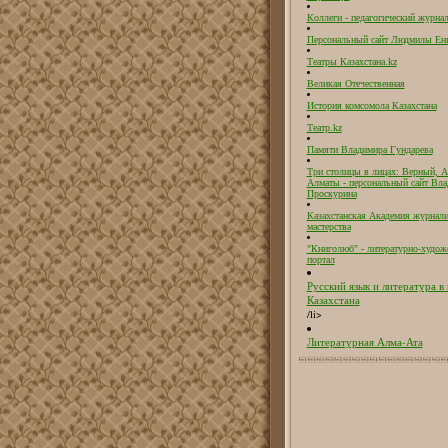
Коллеги - педагогический журнал
Персональный сайт Людмилы Ен
Театры Казахстана.kz
Великая Отечественная
История комсомола Казахстана
Театр.kz
Памяти Владимира Гундарева
Три столицы в лицах: Верный, А
Алматы - персональный сайт Вл
Проскурина
Казахстанская Академия журнали
мастерства
"Книголюб" - литературно-худож
портал
Русский язык и литература в
Казахстана
/li>
Литературная Алма-Ата