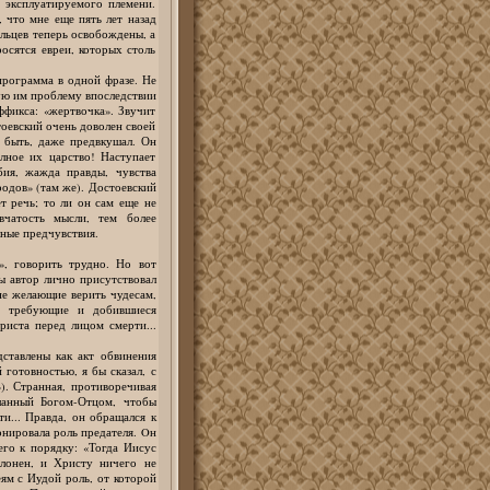
 эксплуатируемого племени.
, что мне еще пять лет назад
ельцев теперь освобождены, а
осятся евреи, которых столь
 программа в одной фразе. Не
ую им проблему впоследствии
ффикса: «жертвочка». Звучит
тоевский очень доволен своей
т быть, даже предвкушал. Он
олное их царство! Наступает
бия, жажда правды, чувства
одов» (там же). Достоевский
ет речь; то ли он сам еще не
вчатость мысли, тем более
шные предчувствия.
», говорить трудно. Но вот
бы автор лично присутствовал
не желающие верить чудесам,
, требующие и добившиеся
риста перед лицом смерти...
ставлены как акт обвинения
 готовностью, я бы сказал, с
). Странная, противоречивая
сланный Богом-Отцом, чтобы
и... Правда, он обращался к
онировала роль предателя. Oн
его к порядку: «Тогда Иисус
клонен, и Христу ничего не
еям с Иудой роль, от которой