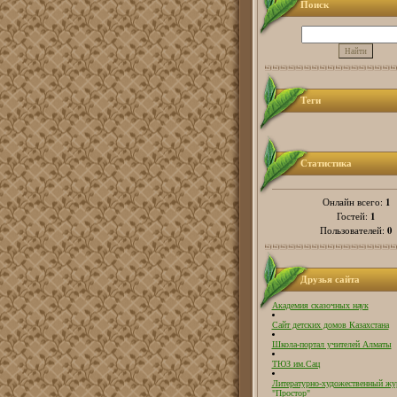
Поиск
Теги
Статистика
1
Онлайн всего:
1
Гостей:
0
Пользователей:
Друзья сайта
Академия сказочных наук
Сайт детских домов Казахстана
Школа-портал учителей Алматы
ТЮЗ им.Сац
Литературно-художественный жу
"Простор"