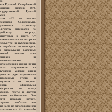
юд.
ван Крамской. Оскорбленный
врейский мальчик. 1874.
осударственный Русский
узей
итая «200 лет вместе»
лександра Солженицына,
дивляешься огромному
оличеству материалов по
врейскому вопросу,
итируемых в книге. От
нимания пытливого автора не
скользнули ни публицистика,
и еврейские энциклопедии,
и высказывания различных
еятелей, включая даже
монархов, ни
равительственные
остановления и законы, почти
сегда направленные на
лучшение условий жизни
вреев, но редко встречающие
лагодарный отклик и
нтузиазм с их стороны.
днако официальная
нформация не всегда
адежна, газеты и деятели
ывают необъективны. Они
огут искажать истину,
скренне ошибаться или
ния часто не выполняются или
твительность. Что сказал бы