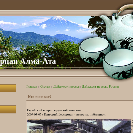
рная Алма-Ата
Главная
»
Статьи
»
Дайджест прессы
»
Дайджест прессы. Россия.
Кто виноват?
Еврейский вопрос в русской классике
2009-03-05 / Григорий Бессерман - историк, публицист.
Э
п
с