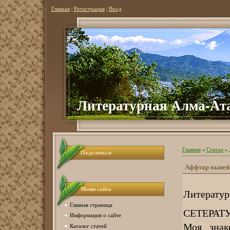
Главная
|
Регистрация
|
Вход
Литературная Алма-Ат
Главная
»
Статьи
»
Поделиться
Аффтар выпей
Меню сайта
Литературн
Главная страница
СЕТЕРАТ
Информация о сайте
Моя знак
Каталог статей