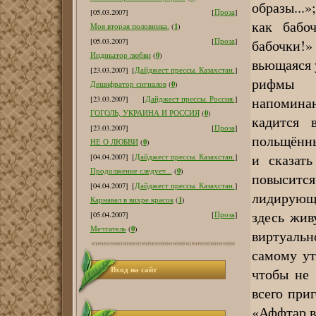
образы...
[05.03.2007]
[
Проза
]
как бабо
1
Моя вторая половинка.
(
)
бабочки!» 
[05.03.2007]
[
Проза
]
0
Индикатор любви
(
)
вьющаяся 
[23.03.2007]
[
Дайджест прессы. Казахстан.
]
рифмы л
0
Дешифратор сигналов
(
)
напомина
[23.03.2007]
[
Дайджест прессы. Россия.
]
0
ГОГОЛЬ, УКРАИНА И РОССИЯ
(
)
кадится 
[23.03.2007]
[
Проза
]
польщённы
0
НЕ О ЛЮБВИ
(
)
и сказат
[04.04.2007]
[
Дайджест прессы. Казахстан.
]
0
Продолжение следует...
(
)
повысится
[04.04.2007]
[
Дайджест прессы. Казахстан.
]
лидирующ
1
Карнавал в вихре красок
(
)
здесь жив
[05.04.2007]
[
Проза
]
0
Мечтатель
(
)
виртуаль
самому ут
Вход на сайт
чтобы не 
всего при
«Аффтар в