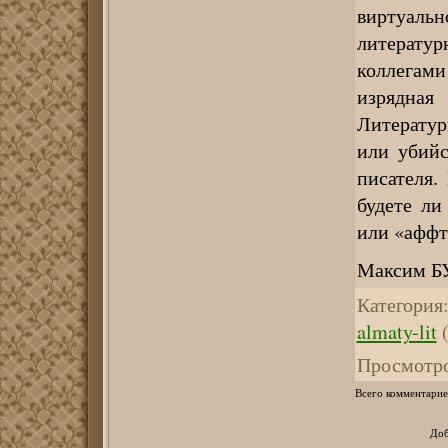
виртуаль
литерату
коллегами
изрядная
Литератур
или убийс
писателя.
будете ли
или «аффт
Максим 
Категория
almaty-lit
(
Просмотр
Всего комментарие
Доб