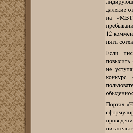
лидирующи
далёкие о
на «МВТ»
пребывани
12 коммен
пяти сотен
Если пис
повысить 
не уступ
конкурс
пользов
обыденнос
Портал «Ч
сформулир
проведен
писательс