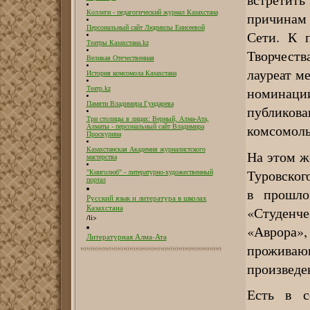
Коллеги - педагогический журнал Казахстана
причинам 
Персональный сайт Людмилы Енисеевой
Сети. К 
Театры Казахстана.kz
Творчест
Великая Отечественная
лауреат м
История комсомола Казахстана
номинации
Театр.kz
Памяти Владимира Гундарева
публикова
Три столицы в лицах: Верный, Алма-Ата,
комсомоль
Алматы - персональный сайт Владимира
Проскурина
Казахстанская Академия журналистского
На этом ж
мастерства
Туровског
"Книголюб" - литературно-художественный
портал
в прошло
Русский язык и литература в школах
Казахстана
«Студенч
/li>
«Аврора
Литературная Алма-Ата
прожива
произведе
Есть в с