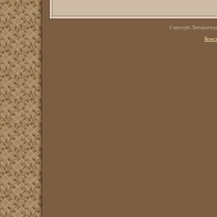
Copyright Литерату
Конс