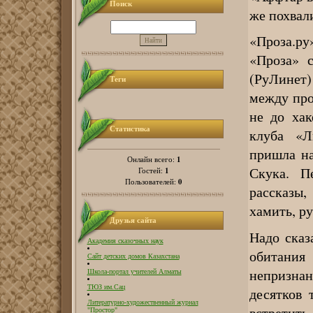
Поиск
же похвал
«Проза.р
«Проза» 
(РуЛинет)
Теги
между про
не до хак
Статистика
клуба «Л
пришла н
1
Онлайн всего:
Скука. П
1
Гостей:
0
Пользователей:
рассказы,
хамить, ру
Друзья сайта
Надо сказ
Академия сказочных наук
обитани
Сайт детских домов Казахстана
непризнан
Школа-портал учителей Алматы
ТЮЗ им.Сац
десятков 
Литературно-художественный журнал
встретит
"Простор"