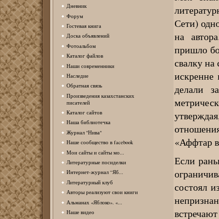
Дневник
литератур
Форум
Сети) одн
Гостевая книга
на автор
Доска объявлений
Фотоальбом
пришло бо
Каталог файлов
свалку на
Наши современники
искренне 
Наследие
Обратная связь
делали з
Произведения казахстанских
метрическо
писателей
Каталог сайтов
утверждая
Наша библиотечка
отношения
Журнал "Нива"
«Аффтар в
Наше сообщество в facebook
Мои сайты и сайты мо...
Если рань
Литературные посиделки
ограничив
Интернет-журнал “Яб...
Литературный клуб
состоял и
Авторы реализуют свои книги
непризнан
Альманах «Яблоко». «...
встречаю
Наше видео