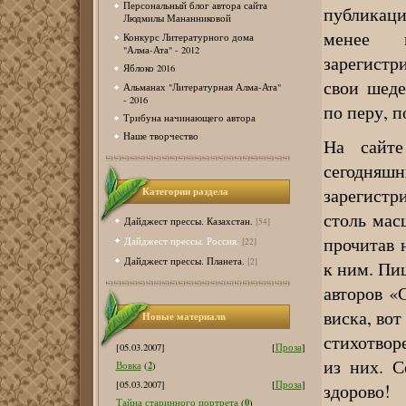
Персональный блог автора сайта
публикаци
Людмилы Мананниковой
менее п
Конкурс Литературного дома
"Алма-Ата" - 2012
зарегистр
Яблоко 2016
свои шеде
Альманах "Литературная Алма-Ата"
- 2016
по перу, п
Трибуна начинающего автора
Наше творчество
На сайте
сегодняшн
зарегистр
Категории раздела
столь мас
Дайджест прессы. Казахстан.
[54]
прочитав 
Дайджест прессы. Россия.
[22]
Дайджест прессы. Планета.
[2]
к ним. Пи
авторов «
виска, вот
Новые материалв
стихотвор
[05.03.2007]
[
Проза
]
из них. 
2
Вовка
(
)
[05.03.2007]
[
Проза
]
здорово!
0
Тайна старинного портрета
(
)