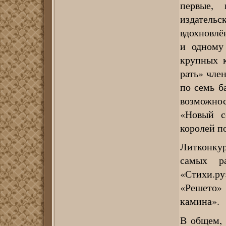
первые, 
издате
вдохновлё
и одному
крупных к
рать» чле
по семь б
возможнос
«Новый с
королей по
Литконку
самых ра
«Стихи.р
«Решето»
камина».
В общем, 