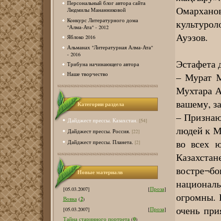
Персональный блог автора сайта
Омархано
Людмилы Мананниковой
Конкурс Литературного дома
культурол
"Алма-Ата" - 2012
Ауэзов.
Яблоко 2016
Альманах "Литературная Алма-Ата"
- 2016
Эстафета 
Трибуна начинающего автора
– Мурат М
Наше творчество
Мухтара А
вашему, з
Категории раздела
– Признаю
Дайджест прессы. Казахстан.
[54]
людей к М
Дайджест прессы. Россия.
[22]
во всех 
Дайджест прессы. Планета.
[2]
Казахста
востре¬б
Новые материалв
националь
[05.03.2007]
[
Проза
]
огромны. 
2
Вовка
(
)
очень при
[05.03.2007]
[
Проза
]
0
Тайна старинного портрета
(
)