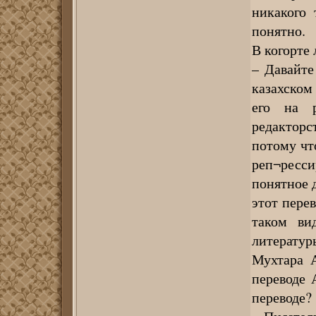
никакого 
понятно.
В когорте
– Давайте
казахском
его на р
редакторс
потому чт
реп¬ресс
понятное 
этот пере
таком ви
литерату
Мухтара А
переводе 
переводе?