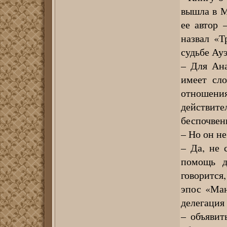
вышла в М
ее автор 
назвал «Т
судьбе Ау
– Для Ана
имеет сло
отношени
действит
беспочвен
– Но он н
– Да, не 
помощь д
говорится
эпос «Ман
делегация 
– объявит