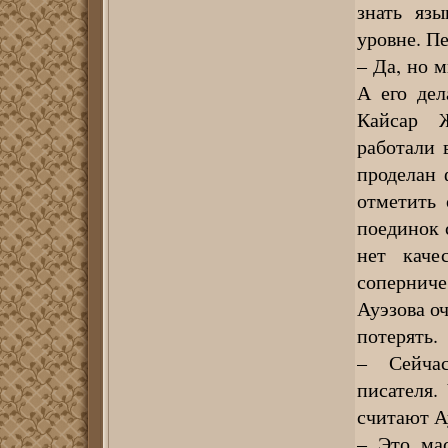
знать язы
уровне. П
– Да, но м
А его дел
Кайсар 
работали
проделан 
отметить 
поединок 
нет каче
сопернич
Ауэзова о
потерять.
– Сейчас
писателя.
считают А
– Это ма