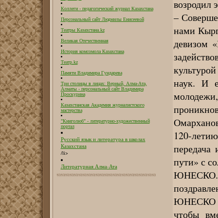
возродил э
Коллеги - педагогический журнал Казахстана
– Соверше
Персональный сайт Людмилы Енисеевой
нами Кырг
Театры Казахстана.kz
девизом «
Великая Отечественная
История комсомола Казахстана
задейств
Театр.kz
культурой
Памяти Владимира Гундарева
наук. И 
Три столицы в лицах: Верный, Алма-Ата,
Алматы - персональный сайт Владимира
молодежи,
Проскурина
Казахстанская Академия журналистского
проникн
мастерства
Омарханов
"Книголюб" - литературно-художественный
портал
120-лети
Русский язык и литература в школах
передача 
Казахстана
/li>
пути» с с
Литературная Алма-Ата
ЮНЕСКО.
поздравле
ЮНЕСКО с
чтобы вм