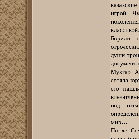
казахские
игрой. Чу
поколения
классикой,
Борили 
отрочески
души трон
документа
Мухтар А
стояла юр
его нашл
впечатлени
под этим
определен
мир…
После Се
стали бол