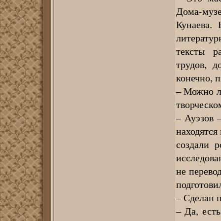
Дома-музе
Кунаева.
литерату
тексты р
трудов, д
конечно, п
– Можно л
творческо
– Ауэзов 
находятся
создали р
исследова
не перево
подготови
– Сделан п
– Да, ест