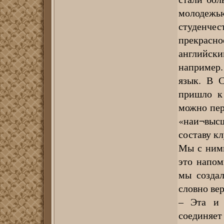
молодеж
студенчес
прекрасно
английск
например.
язык. В 
пришло к 
можно пер
«наи¬выс
составу к
Мы с ними
это напом
мы созда
словно вер
– Эта и 
соединяет