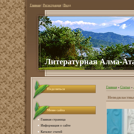
Главная
|
Регистрация
|
Вход
Литературная Алма-Ат
Главная
»
Статьи
»
Поделиться
Неподвластны
Меню сайта
Главная страница
Информация о сайте
Каталог статей