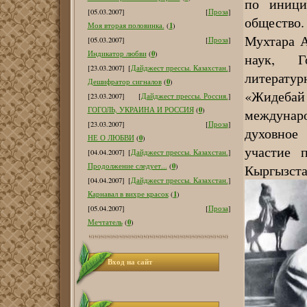
по иници
[05.03.2007]
[
Проза
]
общество
1
Моя вторая половинка.
(
)
Мухтара А
[05.03.2007]
[
Проза
]
0
Индикатор любви
(
)
наук, Г
[23.03.2007]
[
Дайджест прессы. Казахстан.
]
литерату
0
Дешифратор сигналов
(
)
«Жидебай
[23.03.2007]
[
Дайджест прессы. Россия.
]
0
ГОГОЛЬ, УКРАИНА И РОССИЯ
(
)
междунар
[23.03.2007]
[
Проза
]
духовное
0
НЕ О ЛЮБВИ
(
)
участие 
[04.04.2007]
[
Дайджест прессы. Казахстан.
]
0
Кыргызстан
Продолжение следует...
(
)
[04.04.2007]
[
Дайджест прессы. Казахстан.
]
1
Карнавал в вихре красок
(
)
[05.04.2007]
[
Проза
]
0
Мечтатель
(
)
Вход на сайт