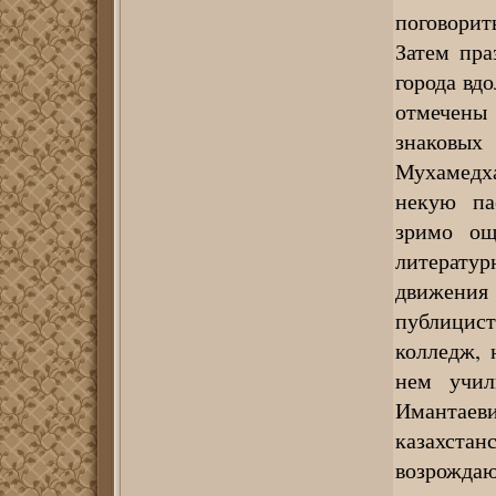
поговорить
Затем пра
города вд
отмечены
знаковых
Мухамедх
некую па
зримо ощ
литературн
движени
публицист
колледж, 
нем учил
Имантаев
казахстан
возрождаю