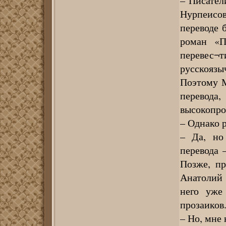
– Писател
Нурпеисо
переводе 
роман «П
перевес
русскоязы
Поэтому М
перево
высокопр
– Однако
– Да, но
перевода 
Позже, пр
Анатолий 
него уже
прозаиков
– Но, мне 