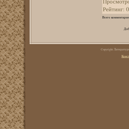
Просмотр
Рейтинг
:
0
Всего комментарие
Доб
Copyright Литерату
Конс