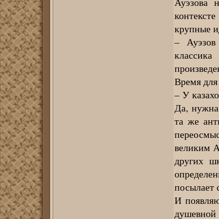
Ауэзова 
контекст
крупные и
– Ауэзов
классика
произвед
Время для 
– У казахо
Да, нужна
та же ант
переосмы
великим А
других ш
определе
посылает с
И появляю
душевной 