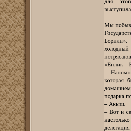
для этог
выступила
Мы побыва
Государс
Борили».
холодный
потрясаю
«Енлик – 
– Напомн
которая б
домашнем 
подарка п
– Акыш.
– Вот и с
настолько
делегация