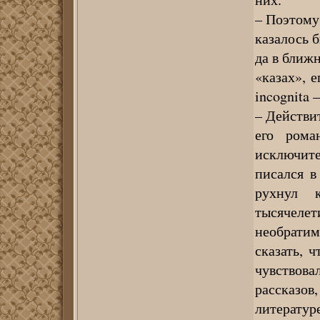
– Поэтому
казалось б
да в ближ
«казах», е
incognita 
– Действи
его рома
исключите
писался в
рухнул 
тысячеле
необратим
сказать, 
чувствова
рассказов,
литерату