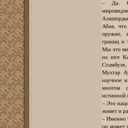
– Да. О
мировид
Алашорды,
Абая, чт
оружие, 
границ и 
Мы это ви
на юге К
Стамбуле,
Мухтар А
научное и
многом с
истинной 
– Это нац
живет и р
– Именно т
он может 