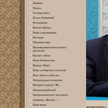
Дневник
Форум
Гостевая книга
Доска объявлений
Фотоальбом
Каталог файлов
Наши современники
Наследие
Обратная связь
Произведения казахстанских
писателей
Каталог сайтов
Наша библиотечка
Журнал "Нива"
Наше сообщество в facebook
Мои сайты и сайты мо...
Литературные посиделки
Интернет-журнал “Яб...
Литературный клуб
Авторы реализуют свои книги
Альманах «Яблоко». «...
Наше видео
жаңғыр