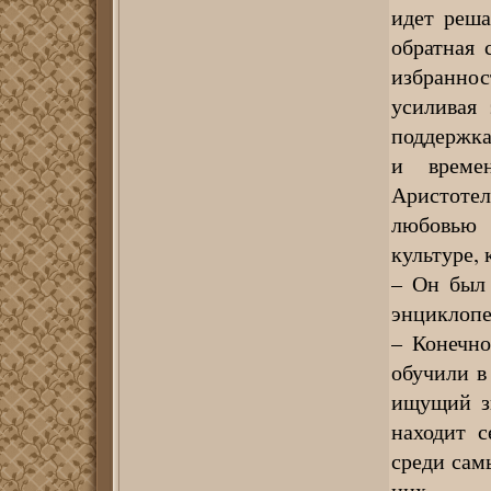
идет реша
обратная 
избраннос
усиливая 
поддержка
и време
Аристотел
любовью 
культуре, 
– Он был 
энциклопе
– Конечно
обучили в
ищущий зн
находит с
среди сам
них.