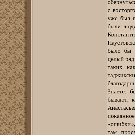
обернуться
с восторг
уже был в
были люди
Констант
Паустовс
было бы 
целый ряд
таких ка
таджикск
благодарн
Знаете, б
бывают, к
Анастась
покаянное
«ошибки»,
там прос