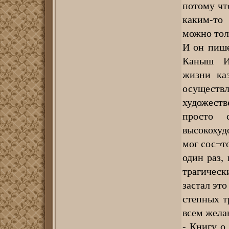
потому чт
каким-то
можно тол
И он пише
Каныш Им
жизни каз
осуществ
художест
просто с
высокоху
мог сос¬т
один раз,
трагичес
застал это
степных т
всем жела
- Книгу о