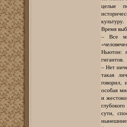
целые п
историче
культуру.
Время выб
– Все м
«человече
Ньютон: я
гигантов.
– Нет нич
такая ли
говорил,
особая ми
и жестоко
глубокого
сути, спо
нынешние 