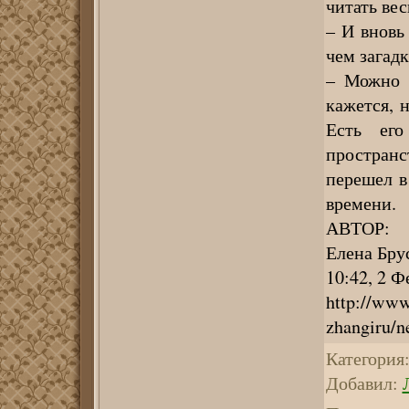
читать вес
– И вновь
чем загад
– Можно к
кажется, 
Есть ег
простран
перешел в
времени.
АВТОР:
Елена Бру
10:42, 2 Ф
http://www
zhangiru/n
Категория
Добавил
: