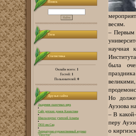
Поиск
мероприят
весям.
– Первым 
Теги
универси
научная 
Институт
Статистика
была оче
1
Онлайн всего:
праздника
1
Гостей:
0
Пользователей:
великими
продемонс
Друзья сайта
Но долже
Ауэзова на
Академия сказочных наук
Сайт детских домов Казахстана
– В какой-
Школа-портал учителей Алматы
перу Ауэз
ТЮЗ им.Сац
о киргизс
Литературно-художественный журнал
"Простор"