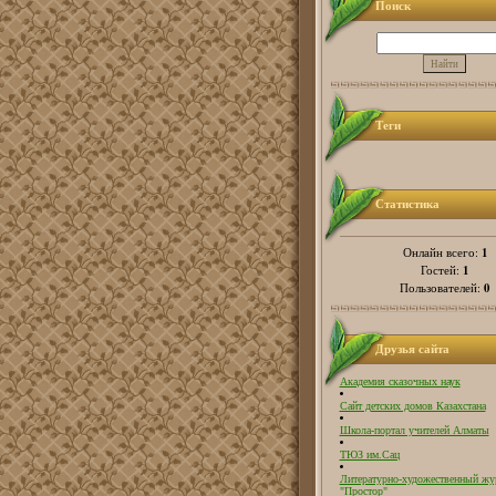
Поиск
Теги
Статистика
1
Онлайн всего:
1
Гостей:
0
Пользователей:
Друзья сайта
Академия сказочных наук
Сайт детских домов Казахстана
Школа-портал учителей Алматы
ТЮЗ им.Сац
Литературно-художественный жу
"Простор"