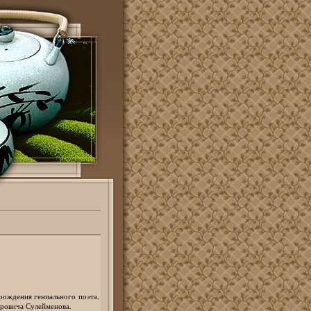
рождения гениального поэта,
аровича Сулейменова.