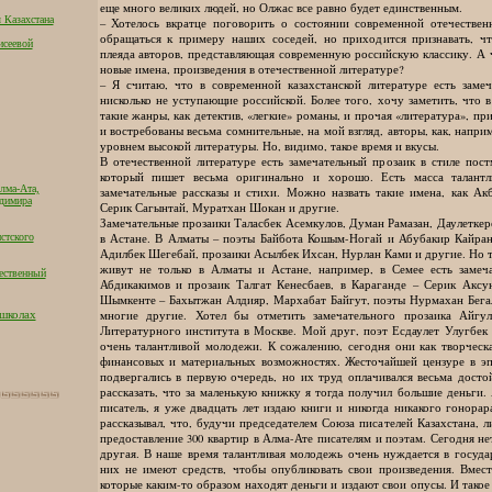
еще много великих людей, но Олжас все равно будет единственным.
 Казахстана
– Хотелось вкратце поговорить о состоянии современной отечествен
обращаться к примеру наших соседей, но приходится признавать, 
исеевой
плеяда авторов, представляющая современную российскую классику. А 
новые имена, произведения в отечественной литературе?
– Я считаю, что в современной казахстанской литературе есть замеч
нисколько не уступающие российской. Более того, хочу заметить, что 
такие жанры, как детектив, «легкие» романы, и прочая «литература», пр
и востребованы весьма сомнительные, на мой взгляд, авторы, как, напри
уровнем высокой литературы. Но, видимо, такое время и вкусы.
В отечественной литературе есть замечательный прозаик в стиле пос
который пишет весьма оригинально и хорошо. Есть масса талант
лма-Ата,
замечательные рассказы и стихи. Можно назвать такие имена, как Ак
адимира
Серик Сагынтай, Муратхан Шокан и другие.
Замечательные прозаики Таласбек Асемкулов, Думан Рамазан, Даулеткер
в Астане. В Алматы – поэты Байбота Кошым-Ногай и Абубакир Кайран,
стского
Адилбек Шегебай, прозаики Асылбек Ихсан, Нурлан Ками и другие. Но т
живут не только в Алматы и Астане, например, в Семее есть заме
ественный
Абдикакимов и прозаик Талгат Кенесбаев, в Караганде – Серик Аксу
Шымкенте – Бахытжан Алдияр, Мархабат Байгут, поэты Нурмахан Бегал
 школах
многие другие. Хотел бы отметить замечательного прозаика Айгул
Литературного института в Москве. Мой друг, поэт Есдаулет Улугбек 
очень талантливой молодежи. К сожалению, сегодня они как творческ
финансовых и материальных возможностях. Жесточайшей цензуре в э
подвергались в первую очередь, но их труд оплачивался весьма дост
рассказать, что за маленькую книжку я тогда получил большие деньги.
писатель, я уже двадцать лет издаю книги и никогда никакого гонора
рассказывал, что, будучи председателем Союза писателей Казахстана, 
предоставление 300 квартир в Алма-Ате писателям и поэтам. Сегодня н
другая. В наше время талантливая молодежь очень нуждается в госуда
них не имеют средств, чтобы опубликовать свои произведения. Вмест
которые каким-то образом находят деньги и издают свои опусы. И такое