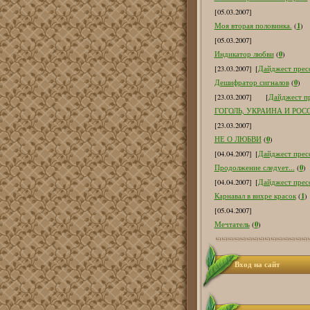
[05.03.2007]
1
Моя вторая половинка.
(
)
[05.03.2007]
0
Индикатор любви
(
)
[23.03.2007]
[
Дайджест пресс
0
Дешифратор сигналов
(
)
[23.03.2007]
[
Дайджест пр
ГОГОЛЬ, УКРАИНА И РОС
[23.03.2007]
0
НЕ О ЛЮБВИ
(
)
[04.04.2007]
[
Дайджест пресс
0
Продолжение следует...
(
)
[04.04.2007]
[
Дайджест пресс
1
Карнавал в вихре красок
(
)
[05.04.2007]
0
Мечтатель
(
)
Вход на сайт