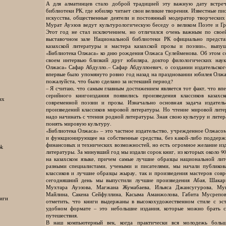
А для алматинцев стало доброй традицией эту важную дату встреч
библиотеки РК, где юбиляр читает свои великие творения. Известные пи
искусства, общественные деятели и постоянный модератор творческих
Мурат Ауэзов ведут культурологическую беседу о великом Поэте и Гр
Этот год не стал исключением, но отличился очень важным по свое
выставочном зале Национальной библиотеки РК официально предста
казахской литературы и мастера казахской прозы и поэзии», выпу
«Библиотека Олжаса» ко дню рождения Олжаса Сулейменова. Об этом с
своем интервью близкий друг юбиляра, доктор филологических нау
Олжаса» Сафар Абдулло.– Сафар Абдуллоевич, о создании издательско
впервые было упомянуто ровно год назад на праздновании юбилея Олжа
пожалуйста, что было сделано за истекший период?
– Я считаю, что самым главным достижением является тот факт, что вп
серийного книгоиздания появились произведения классиков казахс
их
современной поэзии и прозы. Изначально основная задача издатель
произведений классиков мировой литературы. Но чтение мировой лите
надо начинать с чтения родной литературы. Зная свою культуру и лите
понять мировую культуру.
«Библиотека Олжаса» – это частное издательство, учрежденное Олжас
и функционирующее на собственные средства, без какой-либо поддерж
финансовых и технических возможностей, но есть огромное желание из
ok
литературы. За минувший год мы издали сорок книг, из которых около 9
на казахском языке, причем самые лучшие образцы национальной лит
разными специалистами, учеными и писателями, мы начали публиков
классиков и лучшие образцы жырау, так и произведения мастеров сов
сегодняшний день мы выпустили лучшие произведения Абая, Шакар
Мухтара Ауэзова, Магжана Жумабаева, Ильяса Джансугурова, Мук
Майлина, Сакена Сейфуллина, Касыма Аманжолова, Габита Мусрепов
иги
отметить, что книги выдержаны в высокохудожественном стиле с эст
удобном формате – это небольшие издания, которые можно брать с
путешествия.
В наш компьютерный век, когда практически вся молодежь больш