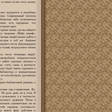
 то никто за нас этого делать
остро нуждается в подобных
енно. Современный читатель
блиотеку либо пользоваться
ению, есть ощущение, что
отерпит крах.
орная свалка, где вы найдете
го творения «Майн кампф».
 Сколько вещей можно найти в
 сегодня в той же Америке
сидского поэта Джалаладдина
о только посредством чтения
ось число читающих людей.
изкопробном, поверхностном
но найти хороших авторов и
му счету слово в контексте
оно будет иметь серьезное и
 библиотека и компьютерная
и не способствуют духовному
гу.
рнет-библиотекой дешевле, а
только сыр в мышеловке. Во-
. Но дело даже не в этом. Я
пользуемся, а в частности,
остного развития. Читая в
агонали, стремительно, ни на
себе характер суетливости,
да важен факт действия и