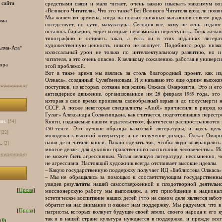
 сайта
средствами связи и мало читает, очень важно изыскать максимум в
«Великого Читателя». Что это такое? Без Великого Читателя вряд ли появ
Мы живем во времена, когда на полках книжных магазинов совсем ряд
ома
соседствует, по сути, макулатура. Сегодня все, кому не лень, издаю
осталось барьеров, через которые невозможно переступить. Всяк жел
типографию и оставить заказ, а есть ли в этих изданиях литера
художественную ценность, никого не волнует. Подобного рода низко
лма-Ата"
колоссальный урон не только по интеллектуальному развитию, но и
читателя, а это очень опасно. К великому сожалению, работая в универси
ора
этой проблемой.
Вот в такое время мы взялись за столь благородный проект, как из
Олжаса», созданный Сулейменовым. И я называю это еще одним высоки
поступков, из которых соткана вся жизнь Олжаса Омаровича. Это и его
антиядерное движение, организованное им 28 февраля 1989 года, это
которая в свое время произвела своеобразный взрыв и до полусмерти
СССР. А позже некоторые специалисты «АзиЯ» причислили в разряд кн
Гулаг» Александра Солженицына, как считается, подготовивших перестр
ан.
Книги, издаваемые нашим издательством, фактически распространяются 
[54]
450 тенге. Это лучшие образцы казахской литературы, и здесь це
[22]
молодежи к высокой литературе, а не получение дохода. Олжас Омаро
наши дети читали книги. Важно сделать так, чтобы люди возвращались
.
[2]
многое делает для духовно-нравственного воспитания человечества». И
не может быть агрессивным. Читая великую литературу, несомненно, че
не агрессивна. Настоящий художник всегда отстаивает высокие идеалы.
– Какую государственную поддержку получает ИД «Библиотека Олжаса»
– Мы не обращались за помощью к соответствующим государственны
увидев результаты нашей самоотверженной и плодотворной деятельнос
[
Проза
]
миссионерскую работу мы выполняем, а это приобщение к национал
эстетическое воспитание наших детей (что на самом деле является забот
обратит на нас внимание и окажет нам поддержку. Мы радуемся, что в
[
Проза
]
патриоты, которых волнует будущее своей земли, своего народа и его к
так и в нашей стране культура нуждается в поддержке, и прежде всег
0
(
)