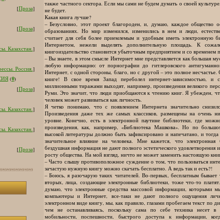
также частного сектора. Если мы сами не будем думать о своей культуре,
[
Проза
]
не будет.
Какая книга лучше?
– Безусловно, этот проект благороден, и, думаю, каждое общество 
[
Проза
]
образованиях. Но мир изменился, изменились в нем и люди, естеств
считает для себя более приемлемым и удобным иметь электронную би
Интернетом, нежели выделять дополнительную площадь. К сожал
ы. Казахстан.
]
книгоиздательство становится убыточным предприятием и со временем п
– Вы знаете, в этом смысле Интернет мне представляется как большая мус
любую информацию: от порнографии до гитлеровского антигуманно
ессы. Россия.
]
Интернет, с одной стороны, благо, но с другой – это полное несчастье.
0
СИЯ
(
)
книге! В свое время Запад переболел интернет-зависимостью, и
миллионными тиражами выходят, например, произведения великого пер
[
Проза
]
Руми. Это значит, что люди приобщаются к чтению книг. Я убежден, чт
человек может развиваться как личность.
Я четко понимаю, что с появлением Интернета значительно снизил
ы. Казахстан.
]
Произведения даже тех же самых классиков, размещены на очень н
уровне. Конечно, есть в электронной паутине библиотеки, где мож
произведения, как, например, «Библиотека Машкова». Но по большо
ы. Казахстан.
]
высокой литературы должно быть зафиксировано и напечатано, и тогда 
значительное влияние на человека. Мне кажется, что электронная
бездушная информация не дают полного эстетического удовлетворения 
[
Проза
]
росту общества. На мой взгляд, ничто не может заменить настоящую кни
– Часто слышу противоположное суждение о том, что пользоваться инте
зачастую нужную книгу можно скачать бесплатно. А ведь так и есть?!
– Боюсь, я разочарую таких читателей. Во-первых, бесплатным бывает 
вторых, лица, создающие электронные библиотеки, тоже что-то платят
думаю, что электронные средства массовой информации, которыми мы 
компьютеры и Интернет, все-таки не дают полного ощущения личн
электронном виде книгу, мы, как правило, глазами пробегаем текст по ди
чем не останавливаясь, поскольку сама по себе техника несет в 
мобильности, поспешности, быстрого доступа к информации, ког