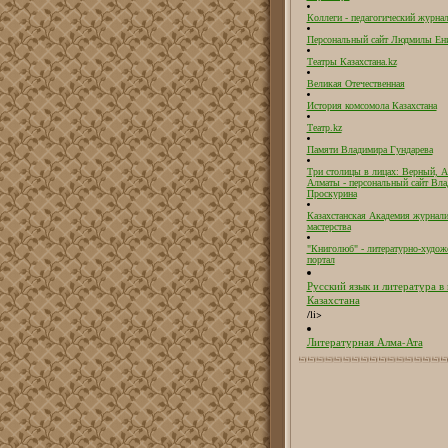
Коллеги - педагогический журнал
Персональный сайт Людмилы Ен
Театры Казахстана.kz
Великая Отечественная
История комсомола Казахстана
Театр.kz
Памяти Владимира Гундарева
Три столицы в лицах: Верный, А
Алматы - персональный сайт Вл
Проскурина
Казахстанская Академия журнали
мастерства
"Книголюб" - литературно-худож
портал
Русский язык и литература в
Казахстана
/li>
Литературная Алма-Ата