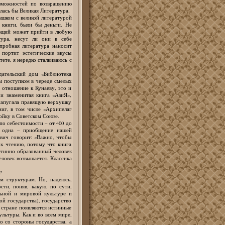
озможностей по возвращению
илась бы Великая Литература.
ышком с великой литературой
т книги, были бы деньги. Не
ающий может прийти в любую
тура, несут ли они в себе
пробная литература наносит
 портит эстетические вкусы
тете, я нередко сталкиваюсь с
дательский дом «Библиотека
м поступком в череде смелых
 отношение к Кунаеву, это и
 и знаменитая книга «АзиЯ»,
 напугала правящую верхушку
иг, в том числе «Архипелаг
ойку в Советском Союзе.
по себестоимости – от 400 до
ль одна – приобщение нашей
вич говорит: «Важно, чтобы
 к чтению, потому что книга
стинно образованный человек
ловек возвышается. Классика
?
м структурам. Но, надеюсь,
ти, поняв, какую, по сути,
ьной и мировой культуре и
ой государства), государство
 стране появляются истинные
ультуры. Как и во всем мире,
о со стороны государства, а