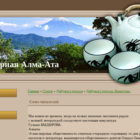
рная Алма-Ата
Главная
»
Статьи
»
Дайджест прессы
»
Дайджест прессы. Казахстан.
Союз читателей
Мы живем во времена, когда на полках книжных магазинов рядом
с великой литературой соседствует настоящая макулатура
Гульназ КЫДЫРОВА,
Алматы
18 мая мировая общественность отметила очередную годовщину со дня 
писателя и литератора, выдающегося общественного деятеля Олжаса Ом