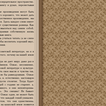
озерцательное пространство.
книгу в руках, перелистывая
е произведения могут быть
го хорошего, что может дать
жественное произведение, мы
я. Здесь каждое слово имеет
т существенная разница. Как
звыситься над самим собой,
траивая собственную жизнь
ько книга.
ь учиться читать (а не слепо
обы воспитать хороший вкус,
ения.
советской литературе, но и в
 того, почему на нашей земле
ура не дает миру даже раз в
йменов. Олжас, несомненно,
ровой литературе и культуре.
ть свои мысли и чувства так,
вили бы равнодушным. Олжас
, и, естественно, настоящую
устя столетие. Тогда будет
ей с годами не стареют, а,
 много, и они неповторимы.
ы». Это смешно! Не бывает
И Олжас один, не может быть
, что каждый гений уникален.
 том, что они единственны,
на казахской земле появится