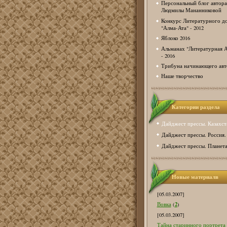
Персональный блог автора
Людмилы Мананниковой
Конкурс Литературного д
"Алма-Ата" - 2012
Яблоко 2016
Альманах "Литературная А
- 2016
Трибуна начинающего авт
Наше творчество
Категории раздела
Дайджест прессы. Казахст
Дайджест прессы. Россия.
Дайджест прессы. Планета
Новые материалв
[05.03.2007]
2
Вовка
(
)
[05.03.2007]
Тайна старинного портрета