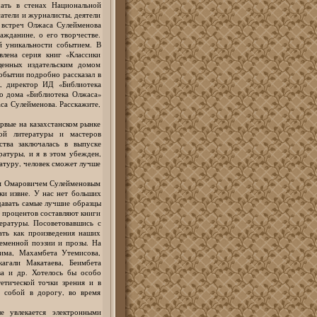
ать в стенах Национальной
сатели и журналисты, деятели
 встреч Олжаса Сулейменова
ажданине, о его творчестве.
й уникальности событием. В
влена серия книг «Классики
щенных издательским домом
обытии подробно рассказал в
к, директор ИД «Библиотека
го дома «Библиотека Олжаса»
са Сулейменова. Расскажите,
ервые на казахстанском рынке
кой литературы и мастеров
ства заключалась в выпуске
ратуры, и я в этом убежден,
ратуру, человек сможет лучше
ом Омаровичем Сулейменовым
ки извне. У нас нет больших
давать самые лучшие образцы
0 процентов составляют книги
ературы. Посоветовавшись с
ать как произведения наших
ременной поэзии и прозы. На
има, Махамбета Утемисова,
агали Макатаева, Беимбета
а и др. Хотелось бы особо
етической точки зрения и в
 собой в дорогу, во время
е увлекается электронными