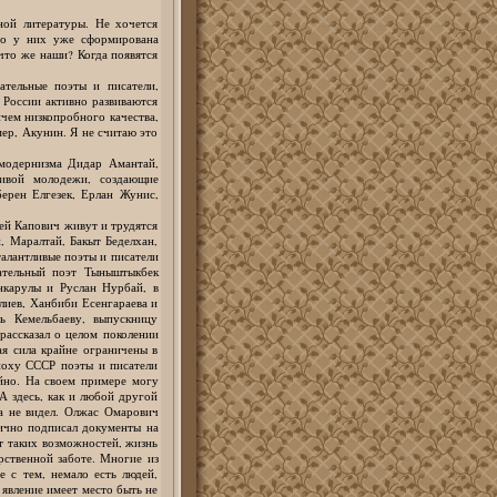
ной литературы. Не хочется
что у них уже сформирована
что же наши? Когда появятся
ательные поэты и писатели,
в России активно развиваются
ичем низкопробного качества,
мер, Акунин. Я не считаю это
тмодернизма Дидар Амантай,
ливой молодежи, создающие
берен Елгезек, Ерлан Жунис,
ей Капович живут и трудятся
 Маралтай, Бакыт Беделхан,
алантливые поэты и писатели
чательный поэт Тыныштыкбек
нкарулы и Руслан Нурбай, в
иев, Ханбиби Есенгараева и
ь Кемельбаеву, выпускницу
рассказал о целом поколении
ая сила крайне ограничены в
поху СССР поэты и писатели
ойно. На своем примере могу
 А здесь, как и любой другой
ра не видел. Олжас Омарович
лично подписал документы на
ет таких возможностей, жизнь
рственной заботе. Многие из
е с тем, немало есть людей,
 явление имеет место быть не