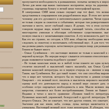
пропускается необходимость в размышлении, попытка заглянуть в мирос
Лично для меня еще важно тактильное восприятие, когда ты держишь 
страницы, ощущаешь бумагу и легкий запах типографской краски.
В электронных СМИ меня сильно смущает еще тот факт, что велики
представлены в сокращенном или раздробленном виде. В этом нет ниче
человеку для его духовного и интеллектуального развития. Читая худо
не только следим за сюжетом и событиями, которые там разворачиваютс
значение и место, несет глубокий смысл. Я думаю, что в этом состои
говорили мудрые люди, всякий человек, умеющий читать, способен во
многократно умножая и обогащая собственное существование, выс
полную смысла и с захватывающим сюжетом. А эту возможность дает тол
Как это ни странно, но сегодня, в ХХI веке, обществу необходимо внов
следовать за сюжетом) и воспитывать собственный вкус. А для того чт
мы должны давать хорошую, качественную духовную пищу для размышл
Гениев не бывает много
– Олжас Сулейменов – это настоящее явление не только в казахской и 
мировой культуре. Но нередко вокруг слышатся сетования относительно
редко появляются таланты подобного уровня?
– Не только казахская земля, но в любой точке планете ни одна культ
столетие писателей и мыслителей такого масштаба, как Олжас Суле
явление казахской литературы, но в первую очередь он – явление в ми
Таким, как Сулейменов, Бог дал такой талант, что они способны вырази
что в мире нет читателя, которого бы их творчество и деяния оста
Омарович – это великий поэт, писатель и мыслитель мирового масштаба
оценку всей его деятельности народ в полной мере сможет дать сп
особенно остро ощущаться необходимость в нем. Мысли великих люд
напротив, становятся все более востребованными. Гениев не бывает
Недавно я читал о ком-то сравнение «Пушкин такой-то литератур
Пушкиных казахской, украинской, белорусской и другой литературы. 
второго Олжаса. Это не означает, что нет других гениев, это означает
Значение для нас земли, неба, солнца, луны, матери заключается в
рнал
уникальны. Настоящий великий поэт тоже неповторим. Я убежден, что 