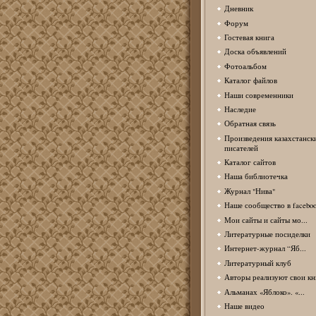
Дневник
Форум
Гостевая книга
Доска объявлений
Фотоальбом
Каталог файлов
Наши современники
Наследие
Обратная связь
Произведения казахстанск
писателей
Каталог сайтов
Наша библиотечка
Журнал "Нива"
Наше сообщество в facebo
Мои сайты и сайты мо...
Литературные посиделки
Интернет-журнал “Яб...
Литературный клуб
Авторы реализуют свои кн
Альманах «Яблоко». «...
Наше видео