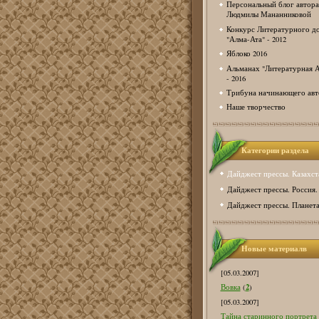
Персональный блог автора
Людмилы Мананниковой
Конкурс Литературного д
"Алма-Ата" - 2012
Яблоко 2016
Альманах "Литературная А
- 2016
Трибуна начинающего авт
Наше творчество
Категории раздела
Дайджест прессы. Казахст
Дайджест прессы. Россия.
Дайджест прессы. Планета
Новые материалв
[05.03.2007]
2
Вовка
(
)
[05.03.2007]
Тайна старинного портрета