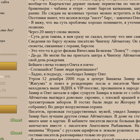
 сайта
вообще-то Кыргызстан держит пальму первенства по числе
браконьеры - чабаны и егеря - ловят барсов капканами, ш
ома
рынке. По следам на козлиных тропах можно встретить и бар
Охотники знают, что козлов всегда "пасет" барс, - закончил Олег
- Я вижу, что вы суть проблемы хорошо понимаете, я уточн
позвоню.
лма-Ата"
Через 20 минут снова звонок.
- Суть дела такова, я вам сразу не сказал, потому что мне с
ора
Сведения по барсу нужны писателю Чингизу Айтматову. Он п
сюжеты, связанные с горами, барсом.
- Это что-то в духе фильма Вячеслава Белялова "Ловец"? - спро
- Да-да. Не могли бы вы приехать завтра к Чингизу Айтмато
свой день рождения.
Бейшен слегка толкнул Олега в плечо:
- Соглашайся! Такие люди приглашают!
- Ладно, я подъеду, - пообещал Замиру Олег.
ан.
[54]
Утром 12 декабря 2000 года в центре Бишкека Замир вс
"Жигулях" и повез в резиденцию посла и писателя Чинг
[22]
находилась выше ВДНХ в VIP-поселке, прозванном в народе 
.
[2]
Замир и Олег заехали в офис супруги Замира и взяли ее с со
Айтматова выглядел довольно скромно, с плоской крышей и
трехметровым забором. В гостях были люди из Жогорку К
собрание). Во дворе вооруженная охрана.
Писатель, провожая государственных мужей, увидел Замира
Замир был лучшим другом семьи Айтматовых. В доме на сте
[
Проза
]
много книг и картин. В кабинете писателя висела большая ф
запечатлен вместе с писателем Анатолием Рыбаковым. Н
машинка "Ятрань" с русским шрифтом и лежали рукописи на 
[
Проза
]
гостями писатель разговаривал только по-русски.
0
(
)
- Я компьютеры не понимаю, я писатель старой закалки и к 