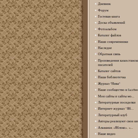
Дневник
Форум
Гостевая книга
Доска объявлений
Фотоальбом
Каталог файлов
Наши современники
Наследие
Обратная связь
Произведения казахстанск
писателей
Каталог сайтов
Наша библиотечка
Журнал "Нива"
Наше сообщество в facebo
Мои сайты и сайты мо...
Литературные посиделки
Интернет-журнал “Яб...
Литературный клуб
Авторы реализуют свои кн
Альманах «Яблоко». «...
Наше видео