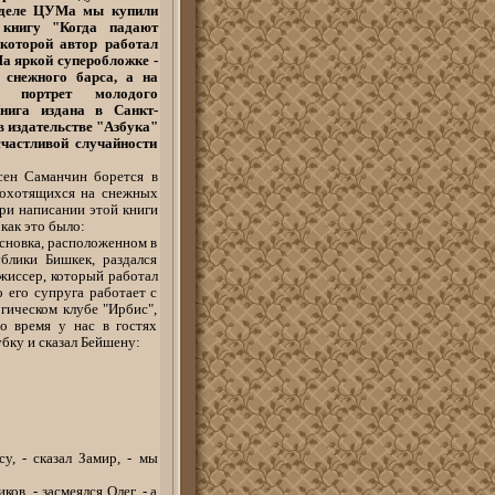
тделе ЦУМа мы купили
 книгу "Когда падают
 которой автор работал
На яркой суперобложке -
 снежного барса, а на
- портрет молодого
Книга издана в Санкт-
в издательстве "Азбука"
счастливой случайности
сен Саманчин борется в
 охотящихся на снежных
при написании этой книги
как это было:
основка, расположенном в
блики Бишкек, раздался
жиссер, который работал
о его супруга работает с
гическом клубе "Ирбис",
о время у нас в гостях
бку и сказал Бейшену:
у, - сказал Замир, - мы
в, - засмеялся Олег, - а