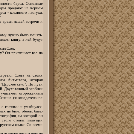
нности барса. Основные
куры продают на черном
са - козлиного пастуха.
.
ю время нашей встречи и
амому нужно было понять.
ишет книгу, в ней будут
сил Олег.
ву? Он приглашает вас на
третил Олега на своих
иза Айтматова, которая
"Царское село". По пути
бой. Двухэтажный особняк
 участком, огороженным
енеша (законодательное
 с гостями и улыбнулся.
нах не было обоев, было
отография, на которой он
а столе стояла пишущая
русском языке. Со всеми
новым технологиям еще не