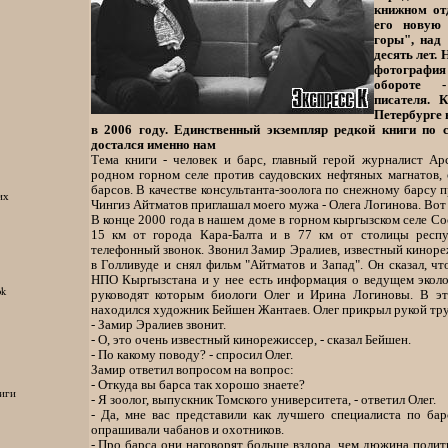
книжном о
его новую
горы", над
десять лет. 
фотография
обороте 
писателя. 
Петербурге 
в 2006 году. Единственный экземпляр редкой книги по 
достался именно нам
Тема книги - человек и барс, главный герой журналист Ар
родном горном селе против саудовских нефтяных магнатов,
барсов. В качестве консультанта-зоолога по снежному барсу 
их
Чингиз Айтматов приглашал моего мужа - Олега Логинова. Вот 
В конце 2000 года в нашем доме в горном кыргызском селе С
15 км от города Кара-Балта и в 77 км от столицы респу
телефонный звонок. Звонил Замир Эралиев, известный киноре
в Голливуде и снял фильм "Айтматов и Запад". Он сказал, чт
НПО Кыргызстана и у нее есть информация о ведущем эколо
ok
руководят которым биологи Олег и Ирина Логиновы. В эт
находился художник Бейшен Жантаев. Олег прикрыл рукой тру
- Замир Эралиев звонит.
- О, это очень известный кинорежиссер, - сказал Бейшен.
- По какому поводу? - спросил Олег.
Замир ответил вопросом на вопрос:
- Откуда вы барса так хорошо знаете?
иги
- Я зоолог, выпускник Томского университета, - ответил Олег.
- Да, мне вас представили как лучшего специалиста по барс
опрашивали чабанов и охотников.
- Про барса они наговорят больше вздора, чем дюжина политико