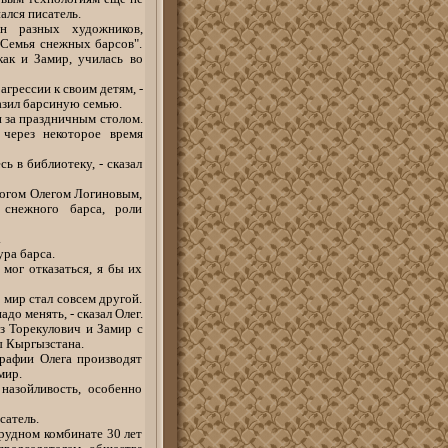
ался писатель.
н разных художников,
"Семья снежных барсов".
ак и Замир, училась во
агрессии к своим детям, -
разил барсиную семью.
и за праздничным столом.
 через некоторое время
ь в библиотеку, - сказал
логом Олегом Логиновым,
снежного барса, роли
.
ра барса.
 мог отказаться, я бы их
 мир стал совсем другой.
о менять, - сказал Олег.
з Торекулович и Замир с
ы Кыргызстана.
рафии Олега производят
мир.
назойливость, особенно
сатель.
рудном комбинате 30 лет