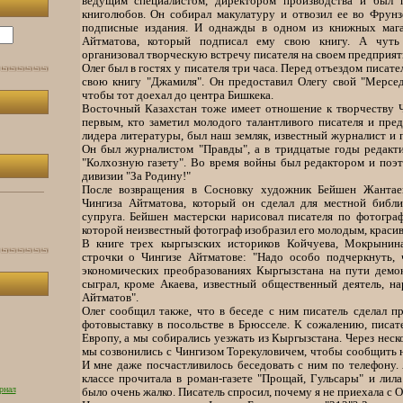
ведущим специалистом, директором производства и был 
книголюбов. Он собирал макулатуру и отвозил ее во Фрунз
подписные издания. И однажды в одном из книжных мага
Айтматова, который подписал ему свою книгу. А чуть
организовал творческую встречу писателя на своем предприят
Олег был в гостях у писателя три часа. Перед отъездом писате
свою книгу "Джамиля". Он предоставил Олегу свой "Мерсе
чтобы тот доехал до центра Бишкека.
Восточный Казахстан тоже имеет отношение к творчеству Ч
первым, кто заметил молодого талантливого писателя и пред
лидера литературы, был наш земляк, известный журналист и 
Он был журналистом "Правды", а в тридцатые годы редакти
"Колхозную газету". Во время войны был редактором и поэ
дивизии "За Родину!"
После возвращения в Сосновку художник Бейшен Жантае
Чингиза Айтматова, который он сделал для местной библио
супруга. Бейшен мастерски нарисовал писателя по фотограф
которой неизвестный фотограф изобразил его молодым, краси
В книге трех кыргызских историков Койчуева, Мокрынин
строчки о Чингизе Айтматове: "Надо особо подчеркнуть, 
экономических преобразованиях Кыргызстана на пути демо
сыграл, кроме Акаева, известный общественный деятель, н
Айтматов".
Олег сообщил также, что в беседе с ним писатель сделал п
фотовыставку в посольстве в Брюсселе. К сожалению, писат
Европу, а мы собирались уезжать из Кыргызстана. Через неск
мы созвонились с Чингизом Торекуловичем, чтобы сообщить н
И мне даже посчастливилось беседовать с ним по телефону. 
классе прочитала в роман-газете "Прощай, Гульсары" и лила
рнал
было очень жалко. Писатель спросил, почему я не приехала с О