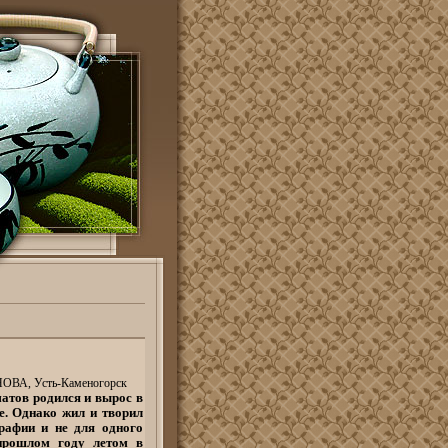
ОВА, Усть-Каменогорск
атов родился и вырос в
е. Однако жил и творил
графии и не для одного
прошлом году летом в