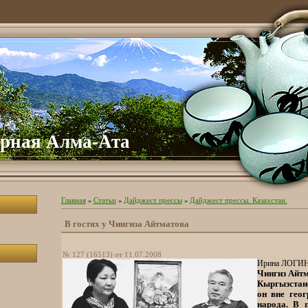
рная Алма-Ата
Главная
»
Статьи
»
Дайджест прессы
»
Дайджест прессы. Казахстан.
В гостях у Чингиза Айтматова
№ 127 (16513) от 11.07.2008
Ирина ЛОГИН
Чингиз Айтм
Кыргызстан
он вне гео
народа. В 