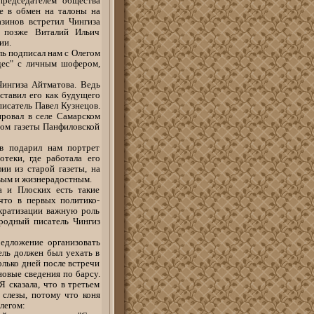
председателем общества
е в обмен на талоны на
зинов встретил Чингиза
 позже Виталий Ильич
ии.
ль подписал нам с Олегом
дес" с личным шофером,
ингиза Айтматова. Ведь
ставил его как будущего
писатель Павел Кузнецов.
ровал в селе Самарском
том газеты Панфиловской
в подарил нам портрет
теки, где работала его
ии из старой газеты, на
вым и жизнерадостным.
а и Плоских есть такие
что в первых политико-
кратизации важную роль
ародный писатель Чингиз
редложение организовать
ель должен был уехать в
олько дней после встречи
овые сведения по барсу.
Я сказала, что в третьем
 слезы, потому что коня
легом: