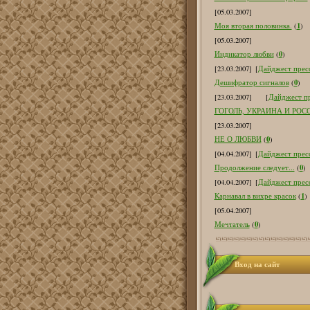
[05.03.2007]
1
Моя вторая половинка.
(
)
[05.03.2007]
0
Индикатор любви
(
)
[23.03.2007]
[
Дайджест пресс
0
Дешифратор сигналов
(
)
[23.03.2007]
[
Дайджест пр
ГОГОЛЬ, УКРАИНА И РОС
[23.03.2007]
0
НЕ О ЛЮБВИ
(
)
[04.04.2007]
[
Дайджест пресс
0
Продолжение следует...
(
)
[04.04.2007]
[
Дайджест пресс
1
Карнавал в вихре красок
(
)
[05.04.2007]
0
Мечтатель
(
)
Вход на сайт