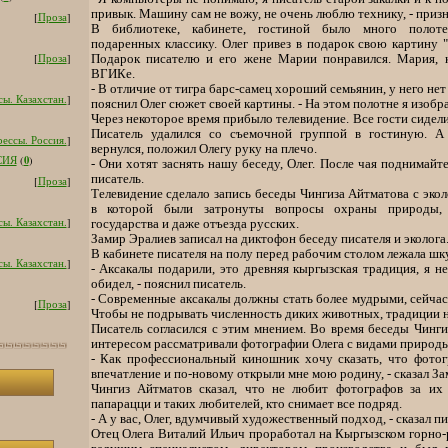
привык. Машину сам не вожу, не очень люблю технику, - призн
[
Проза
]
В библиотеке, кабинете, гостиной было много полоте
подаренных классику. Олег привез в подарок свою картину 
[
Проза
]
Подарок писателю и его жене Марии понравился. Мария, к
ВГИКе.
- В отличие от тигра барс-самец хороший семьянин, у него нет 
ы. Казахстан.
]
пояснил Олег сюжет своей картины. - На этом полотне я изоб
Через некоторое время прибыло телевидение. Все гости сидел
Писатель удалился со съемочной группой в гостиную. А
ессы. Россия.
]
вернулся, положил Олегу руку на плечо.
0
СИЯ
(
)
- Они хотят заснять нашу беседу, Олег. После чая поднимайтес
писатель.
[
Проза
]
Телевидение сделало запись беседы Чингиза Айтматова с эко
в которой были затронуты вопросы охраны природы, 
ы. Казахстан.
]
государства и даже отъезда русских.
Замир Эралиев записал на диктофон беседу писателя и эколога
В кабинете писателя на полу перед рабочим столом лежала шку
ы. Казахстан.
]
- Аксакалы подарили, это древняя кыргызская традиция, я не
обидел, - пояснил писатель.
- Современные аксакалы должны стать более мудрыми, сейчас
[
Проза
]
Чтобы не подрывать численность диких животных, традиции над
Писатель согласился с этим мнением. Во время беседы Чинги
интересом рассматривали фотографии Олега с видами природ
- Как профессиональный киношник хочу сказать, что фотог
впечатление и по-новому открыли мне мою родину, - сказал За
Чингиз Айтматов сказал, что не любит фотографов за их 
папарацци и таких любителей, кто снимает все подряд.
- А у вас, Олег, вдумчивый художественный подход, - сказал пи
Отец Олега Виталий Ильич проработал на Кыргызском горно-