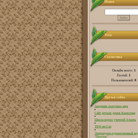
Поиск
Теги
Статистика
1
Онлайн всего:
1
Гостей:
0
Пользователей:
Друзья сайта
Академия сказочных наук
Сайт детских домов Казахстана
Школа-портал учителей Алматы
ТЮЗ им.Сац
Литературно-художественный жу
"Простор"