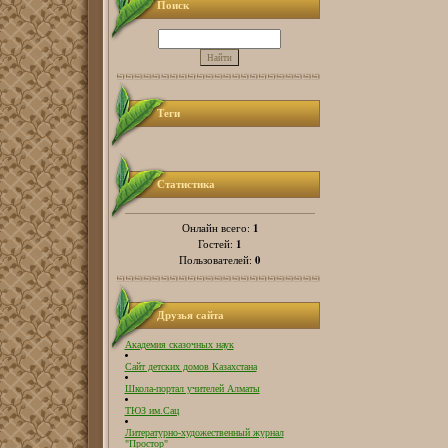
Поиск
Теги
Статистика
1
Онлайн всего:
1
Гостей:
0
Пользователей:
Друзья сайта
Академия сказочных наук
Сайт детских домов Казахстана
Школа-портал учителей Алматы
ТЮЗ им.Сац
Литературно-художественный журнал
"Простор"