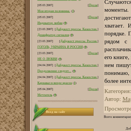
Случают
[05.03.2007]
[
Проза
]
моменты.
1
Моя вторая половинка.
(
)
достигаю
[05.03.2007]
[
Проза
]
0
Индикатор любви
(
)
хватает.
[23.03.2007]
[
Дайджест прессы. Казахстан.
]
порядке. 
0
Дешифратор сигналов
(
)
рядом с 
[23.03.2007]
[
Дайджест прессы. Россия.
]
0
ГОГОЛЬ, УКРАИНА И РОССИЯ
(
)
расплачив
[23.03.2007]
[
Проза
]
его книге,
0
НЕ О ЛЮБВИ
(
)
нем пишут
[04.04.2007]
[
Дайджест прессы. Казахстан.
]
0
понимаю, 
Продолжение следует...
(
)
[04.04.2007]
[
Дайджест прессы. Казахстан.
]
более инте
1
Карнавал в вихре красок
(
)
Категория
[05.04.2007]
[
Проза
]
0
Мечтатель
(
)
Автор
:
Ма
Просмотр
Вход на сайт
Всего комментарие
Доб