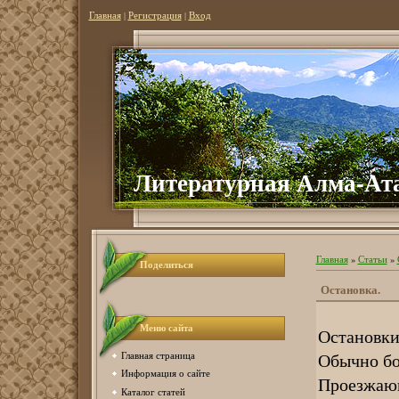
Главная
|
Регистрация
|
Вход
Литературная Алма-Ат
Главная
»
Статьи
»
Поделиться
Остановка.
Меню сайта
Остановки
Обычно бо
Главная страница
Информация о сайте
Проезжаю
Каталог статей