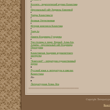
Коллеги - педагогический журнал Казахстана
Персональный сайт Людмилы Енисеевой
Театры Казахстана.kz
Великая Отечественная
История комсомола Казахстана
Театр.kz
Памяти Владимира Гундарева
Три столицы в лицах: Верный, Алма-Ата,
Алматы - персональный сайт Владимира
Проскурина
Казахстанская Академия журналистского
мастерства
"Книголюб" - литературно-художественный
портал
Русский язык и литература в школах
Казахстана
/li>
Литературная Алма-Ата
Copyright Литерату
Конс