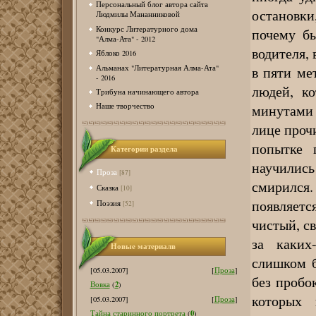
Персональный блог автора сайта
остановки
Людмилы Мананниковой
Конкурс Литературного дома
почему бы
"Алма-Ата" - 2012
водителя, 
Яблоко 2016
Альманах "Литературная Алма-Ата"
в пяти ме
- 2016
людей, ко
Трибуна начинающего автора
минутами 
Наше творчество
лице прочи
попытке 
Категории раздела
научилис
Проза
[87]
смирился
Сказка
[10]
появляется
Поэзия
[52]
чистый, с
за каких
Новые материалв
слишком б
[05.03.2007]
[
Проза
]
без пробо
2
Вовка
(
)
которых 
[05.03.2007]
[
Проза
]
0
Тайна старинного портрета
(
)