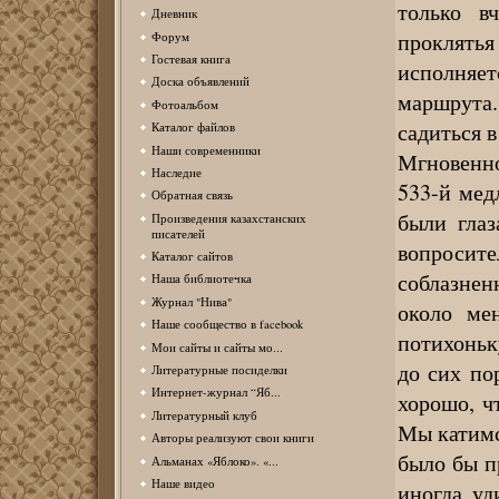
только в
Дневник
проклять
Форум
Гостевая книга
исполняет
Доска объявлений
маршрута
Фотоальбом
садиться в
Каталог файлов
Наши современники
Мгновенно
Наследие
533-й мед
Обратная связь
были глаз
Произведения казахстанских
писателей
вопроси
Каталог сайтов
соблазнен
Наша библиотечка
Журнал "Нива"
около ме
Наше сообщество в facebook
потихоньк
Мои сайты и сайты мо...
до сих по
Литературные посиделки
Интернет-журнал “Яб...
хорошо, ч
Литературный клуб
Мы катимс
Авторы реализуют свои книги
было бы п
Альманах «Яблоко». «...
Наше видео
иногда уд