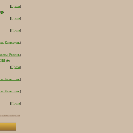
[
Проза
]
0
(
)
[
Проза
]
[
Проза
]
ы. Казахстан.
]
ессы. Россия.
]
0
СИЯ
(
)
[
Проза
]
ы. Казахстан.
]
ы. Казахстан.
]
[
Проза
]