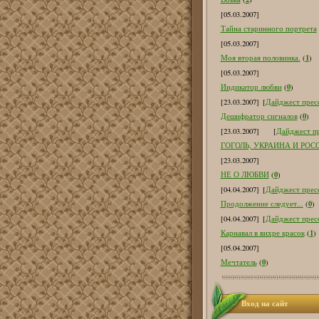
[05.03.2007]
Тайна старинного портрета
[05.03.2007]
1
Моя вторая половинка.
(
)
[05.03.2007]
0
Индикатор любви
(
)
[23.03.2007]
[
Дайджест пресс
0
Дешифратор сигналов
(
)
[23.03.2007]
[
Дайджест пр
ГОГОЛЬ, УКРАИНА И РОС
[23.03.2007]
0
НЕ О ЛЮБВИ
(
)
[04.04.2007]
[
Дайджест пресс
0
Продолжение следует...
(
)
[04.04.2007]
[
Дайджест пресс
1
Карнавал в вихре красок
(
)
[05.04.2007]
0
Мечтатель
(
)
Вход на сайт