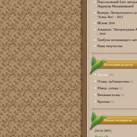
Персональный блог автора
Людмилы Мананниковой
Конкурс Литературного д
"Алма-Ата" - 2012
Яблоко 2016
Альманах "Литературная А
- 2016
Трибуна начинающего авт
Наше творчество
Категории раздела
Поэзия
[50]
Очерк, публицистика
[4]
Юмор, сатира
[6]
Книжная полка
[0]
Критика
[0]
Новые материалв
[05.03.2007]
2
Вовка
(
)