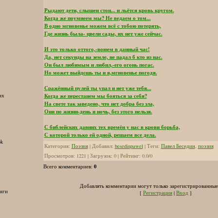
Рыдают дети, слышен стон... и льётся кровь кругом.
Когда же поумнеем мы? Не ведаем о том...
В одно мгновенье можем всё с тобою потерять,
Где жизнь была- цвели сады, их нет уже сейчас.
И это только оттого,-воюем в данный час!
Да, нет секунды на земле, не падал б кто из нас.
Он был любимым и любил,-его огонь погас.
Но может выйдeшь ты и я,мгновенье погодя.
Сражённый пулей ты упал и нет уже тебя...
Когда же перестанем мы бояться за себя?
их
На свете так заведено, что нет добра без зла,
Они по жизни-день и ночь, без этого нельзя.
С библейских давних тех времён у нас в крови борьба,
С которой только ей одной, решаем все дела.
ok
Категория
:
Поэзия
|
Добавил
:
besedinpawel
|
Теги
:
Павел Беседин
,
поэзия
Просмотров
:
1221
|
Загрузок
:
0
|
Рейтинг
:
0.0
/
0
0
Всего комментариев
:
Добавлять комментарии могут только зарегистрированные
иги
[
Регистрация
|
Вход
]