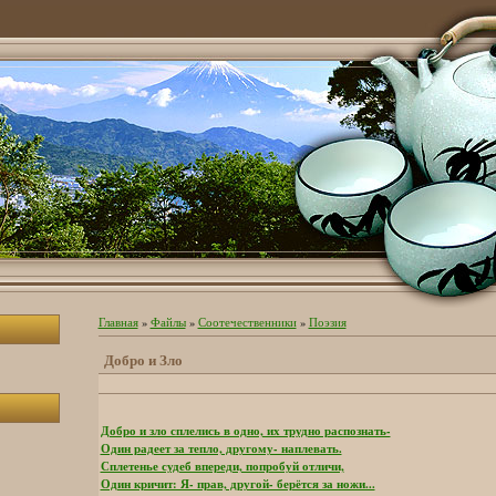
Главная
»
Файлы
»
Соотечественники
»
Поэзия
Добро и Зло
Добро и зло сплелись в одно, их трудно распознать-
Один радеет за тепло, другому- наплевать.
Сплетенье судеб впереди, попробуй отличи,
Один кричит: Я- прав, другой- берётся за ножи...