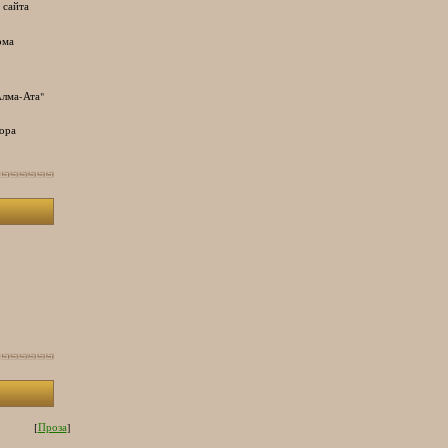
 сайта
ома
лма-Ата"
ора
[
Проза
]