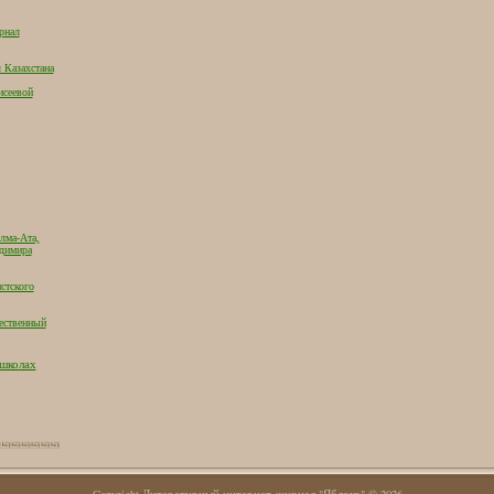
рнал
 Казахстана
исеевой
лма-Ата,
адимира
стского
ественный
 школах