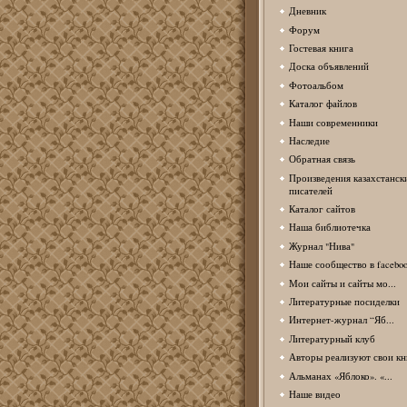
Дневник
Форум
Гостевая книга
Доска объявлений
Фотоальбом
Каталог файлов
Наши современники
Наследие
Обратная связь
Произведения казахстанск
писателей
Каталог сайтов
Наша библиотечка
Журнал "Нива"
Наше сообщество в facebo
Мои сайты и сайты мо...
Литературные посиделки
Интернет-журнал “Яб...
Литературный клуб
Авторы реализуют свои кн
Альманах «Яблоко». «...
Наше видео