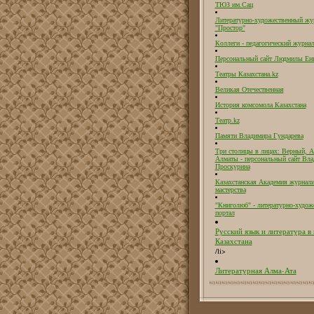
ТЮЗ им.Сац
Литературно-художественный жу
"Простор"
Коллеги - педагогический журнал
Персональный сайт Людмилы Ен
Театры Казахстана.kz
Великая Отечественная
История комсомола Казахстана
Театр.kz
Памяти Владимира Гундарева
Три столицы в лицах: Верный, А
Алматы - персональный сайт Вл
Проскурина
Казахстанская Академия журнали
мастерства
"Книголюб" - литературно-худож
портал
Русский язык и литература в
Казахстана
/li>
Литературная Алма-Ата